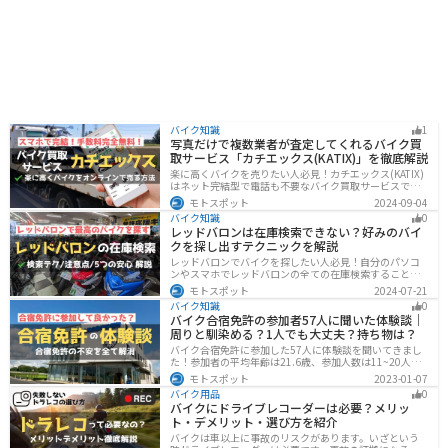
バイク知識
1
写真だけで複数業者が査定してくれるバイク買
取サービス「カチエックス(KATIX)」を徹底解説
楽に高くバイクを売りたい人必見！カチエックス(KATIX)
はネット完結型で電話も不要なバイク買取サービスで
す。バイク情報と写真を登録するだけで、複数のバイク
モトスポット
2024-09-04
業者がオークション形式で価格を競い合ってくれるの
バイク知識
0
で、何もせず最高値でバイクを売ることができます。
レッドバロンは在庫検索できない？好みのバイ
クを探し出すテクニックを解説
レッドバロンでバイクを探したい人必見！自分のパソコ
ンやスマホでレッドバロンの全ての在庫検索することは
不可能です。自分に合ったバイクを探すためには、店舗
モトスポット
2024-07-21
に行きイントラネットで探してもらう必要があります。
バイク知識
0
その際の注意点や自分に合ったバイクを見つけるテクニ
バイク合宿免許の参加者57人に聞いた体験談｜
ックをまとめました。
周りと馴染める？1人でも大丈夫？持ち物は？
バイク合宿免許に参加した57人に体験談を聞いてきまし
た！参加者の平均年齢は21.6歳、参加人数は11~20人な
ど統計情報や人間関係はどうだったのか、持っていくべ
モトスポット
2023-01-07
きものなど参加する前に知っておきたい情報をまとめま
バイク用品
0
した。
バイクにドライブレコーダーは必要？メリッ
ト・デメリット・選び方を紹介
バイクは車以上に事故のリスクがあります。いざという