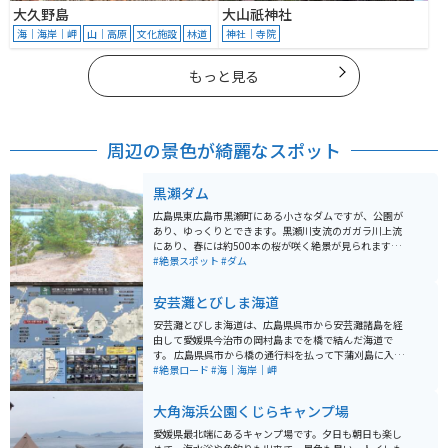
大久野島
大山祇神社
海｜海岸｜岬
山｜高原
文化施設
林道
神社｜寺院
もっと見る
周辺の景色が綺麗なスポット
黒瀨ダム
広島県東広島市黒瀬町にある小さなダムですが、公園が
あり、ゆっくりとできます。黒瀬川支流のガガラ川上流
にあり、春には約500本の桜が咲く絶景が見られます。
ダム周辺にはバス釣りを楽しんでいる人や、ウォーキン
#絶景スポット
#ダム
グをしている人もいます。市街地から近くアクセスも良
いため、天気の良い休日などは、家族連れでハイキング
安芸灘とびしま海道
を楽しむ人もいます。
安芸灘とびしま海道は、広島県呉市から安芸灘諸島を経
由して愛媛県今治市の岡村島までを橋で結んだ海道で
す。 広島県呉市から橋の通行料を払って下蒲刈島に入
島、上蒲刈島、豊島、大崎下島、岡村島に橋を渡りなが
#絶景ロード
#海｜海岸｜岬
ら島巡りができる海道です。 岡村島は愛媛県であること
から、そこに渡る橋の真ん中には県境の看板が設置され
大角海浜公園くじらキャンプ場
ています。
愛媛県最北端にあるキャンプ場です。夕日も朝日も楽し