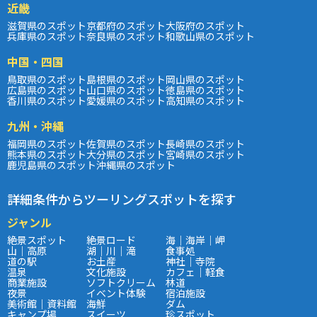
近畿
滋賀県のスポット
京都府のスポット
大阪府のスポット
兵庫県のスポット
奈良県のスポット
和歌山県のスポット
中国・四国
鳥取県のスポット
島根県のスポット
岡山県のスポット
広島県のスポット
山口県のスポット
徳島県のスポット
香川県のスポット
愛媛県のスポット
高知県のスポット
九州・沖縄
福岡県のスポット
佐賀県のスポット
長崎県のスポット
熊本県のスポット
大分県のスポット
宮崎県のスポット
鹿児島県のスポット
沖縄県のスポット
詳細条件からツーリングスポットを探す
ジャンル
絶景スポット
絶景ロード
海｜海岸｜岬
山｜高原
湖｜川｜滝
食事処
道の駅
お土産
神社｜寺院
温泉
文化施設
カフェ｜軽食
商業施設
ソフトクリーム
林道
夜景
イベント体験
宿泊施設
美術館｜資料館
海鮮
ダム
キャンプ場
スイーツ
珍スポット