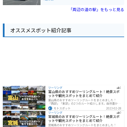
太の酒蔵は、西条の魅力を満喫できるスポットと言える
産品を販売する売店やレストランがあり、愛媛の新鮮な
でしょう。
魚介類や柑橘類などを楽しむことができます。また、レ
「周辺の道の駅」をもっと見る
ンタサイクルのサービスもあり、しまなみ海道を自転車
で観光することもおすすめです。 バイクで訪れる場合、
道の駅には広い駐車場が完備されているので安心です。
しまなみ海道の絶景を眺めながらのツーリングは、忘れ
オススメスポット紹介記事
られない思い出になるでしょう。 名産品としては、愛媛
県産の柑橘類を使ったジュースやジャム、地元で獲れた
魚介類を使った加工品などが人気です。道の駅のレスト
ランでは、来島海峡で獲れた鯛を使った鯛めしや、新鮮
な魚介類を使った海鮮丼などが味わえます。
ツーリング
1
富山県のおすすめツーリングルート！絶景スポ
ットや観光スポットをまとめて紹介
富山県のおすすめツーリングルートをまとめました！
「西部」「東部」の2つのルート紹介します。自然豊かな
山と海、温泉が充実しており、美術館などもあるので、
モトスポット
2023-02-28
自然を満喫するツーリングができます。バイクで富山県
ツーリング
0
にツーリングに行く際は参考にしてください。
宮城県のおすすめツーリングルート！絶景スポ
ットや観光スポットをまとめて紹介
宮城県のおすすめツーリングルートをまとめました！