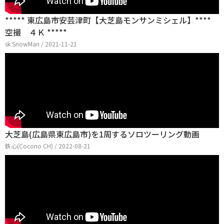
***** 東広島市安芸津町【大芝島モンサンミシェル】****
空撮 ４Ｋ *****
sk SnowMan / 2021-11-21
大芝島(広島県東広島市)を1周するソロツーリング動画
鉄心(Cocono CH) / 2022-08-21