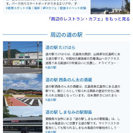
す。パーク内でスケートボードができるエリアや、子ど
も館で絵本やマンガを自由に読める施設があり、家族連
#絶景スポット
#海｜海岸｜岬
#カフェ｜軽食
#イベント体験
れにも嬉しい設備が充実しています。水遊びができる池
やトライアル広場など、アクティブに楽しめるスポット
「周辺のレストラン・カフェ」をもっと見る
も多数あります。 入園料は無料なので、ツーリングの休
憩などにも気軽に利用できます。釣りスポット、フェリ
ー乗り場もあり、週末はイベントなども行われていま
周辺の道の駅
す。貸し自転車や図書館、船のアスレチックなどもあ
り、老若男女問わず楽しめるスポットです。JR呉線〈呉
ポートピア〉下車すぐ、無料駐車場500台。広島呉道路
道の駅 たけはら
からもアクセス良好です。
道の駅 たけはらは、広島県北西部、山県郡北広島町にあ
る道の駅です。中国地方最高峰の恐羅漢山へのアクセス
道路である国道433号線沿いに位置し、ドライブコース
の休憩スポットとして人気です。 地元で採れた新鮮な野
#道の駅
菜や特産品が販売されており、レストランでは、地元産
の食材をふんだんに使った料理を楽しむことができま
道の駅 西条のん太の酒蔵
す。周辺には、スキー場やキャンプ場などのレジャー施
設も充実しており、四季折々の自然を楽しむことができ
道の駅 西条のん太の酒蔵は、広島県東広島市にある道の
ます。 バイクでのツーリングにも最適な場所で、中国山
駅です。酒どころとして知られる西条の歴史や文化に触
地のワインディングロードを満喫することができます。
れられる施設となっています。 日本酒好きにはたまらな
道の駅には、バイクスタンドや休憩スペースも完備され
いスポットで、併設されている酒蔵では、西条の地酒で
#道の駅
ており、ツーリングの拠点としてもおすすめです。道の
ある「賀茂鶴」の製造工程を見学できます。試飲コーナ
駅たけはらで、自然と触れ合いながら、ゆったりとした
ーもあるので、お気に入りの一品を見つけてみてくださ
道の駅 しまなみの駅御島
時間を過ごしてみてはいかがでしょうか？
い。また、地元の特産品や新鮮な野菜などを販売する物
産館もあり、お土産探しにも最適です。 バイクで訪れる
愛媛県今治市にある「道の駅 しまなみの駅御島」は、し
場合、駐車場も広々としているので安心です。周辺に
まなみ海道沿いに位置する道の駅です。サイクリストの
は、歴史的な建造物が多く点在しているので、酒蔵巡り
聖地としても知られるしまなみ海道の中継地点として、
と合わせて散策するのもおすすめです。道の駅 西条のん
多くのサイクリストが訪れます。 道の駅には、地元の特
#道の駅