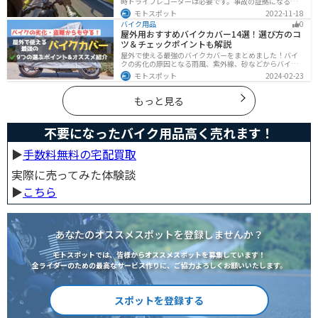
時ドライブレコーダーは必要です。事故の証拠になるの
はもちろん、ツーリングの記録など多数のメリットがあ
モトスポット
2022-11-18
ります。ドライブレコーダーのメリットデメリット、選
バイク用品
0
び方についてまとめました。付けようか悩んでいる人は
屋外用おすすめバイクカバー14選！選び方のコ
参考にしてください。
ツ＆チェックポイントも解説
屋外で使える最強のバイクカバーをまとめました！バイ
クの劣化の原因となる雨風、紫外線、砂などからバイク
を守ることはもちろん、盗難やいたずら対策にもなりま
モトスポット
2024-02-23
す。バイクカバーの選び方からオススメまでまとめまし
たので、カバーを探している人はぜひ参考にしてくださ
い。
もっと見る
不要になったバイク用品高く売れます！
▶︎
手数料無料の宅配買取
実際に売ってみた体験談
▶︎
こちら
あなたのオススメスポットを登録しませんか？
モトスポットでは、皆様からオススメスポットを募集しています！
全ライダーのための最高なサービス作りに、ご協力よろしくお願いいたします。
スポットを登録する