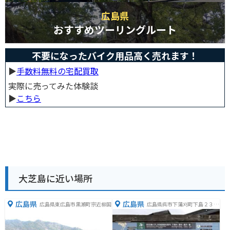
広島県
おすすめツーリングルート
不要になったバイク用品高く売れます！
▶︎
手数料無料の宅配買取
実際に売ってみた体験談
▶︎
こちら
大芝島に近い場所
広島県
広島県
広島県東広島市黒瀬町宗近柳国
広島県呉市下蒲刈町下島２３６
１−７