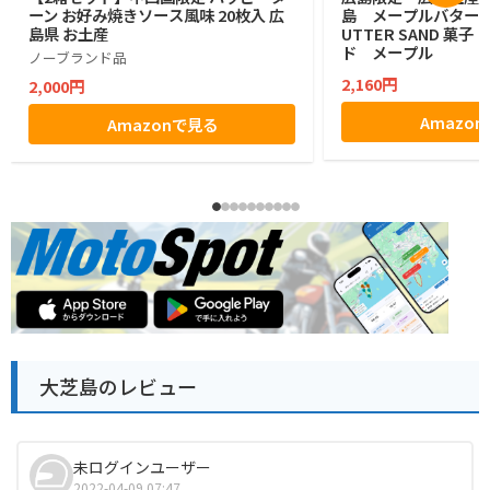
ーン お好み焼きソース風味 20枚入 広
島 メープルバターサン
島県 お土産
UTTER SAND 菓
ド メープル
ノーブランド品
2,160円
2,000円
Amazo
Amazonで見る
大芝島のレビュー
未ログインユーザー
2022-04-09 07:47