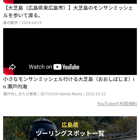
【大芝島（広島県東広島市）】大芝島のモンサンミッシェ
ルを歩いて渡る。
島の散歩 / 2024-04-19
小さなモンサンミッシェル行ける大芝島（おおしばじま）i
n 瀬戸内海
瀬戸内しまたび家族 / SETOUCHI Islands Mania / 2022-02-22
YouTubeの利用規約
広島県
ツーリングスポット一覧