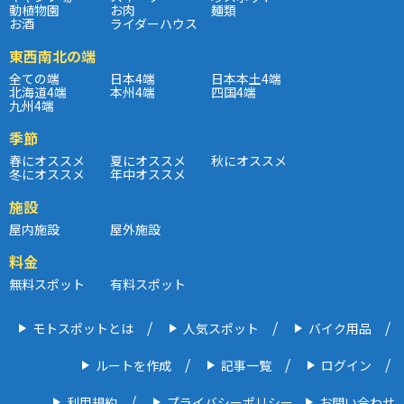
動植物園
お肉
麺類
お酒
ライダーハウス
東西南北の端
全ての端
日本4端
日本本土4端
北海道4端
本州4端
四国4端
九州4端
季節
春にオススメ
夏にオススメ
秋にオススメ
冬にオススメ
年中オススメ
施設
屋内施設
屋外施設
料金
無料スポット
有料スポット
モトスポットとは
人気スポット
バイク用品
ルートを作成
記事一覧
ログイン
利用規約
プライバシーポリシー
お問い合わせ