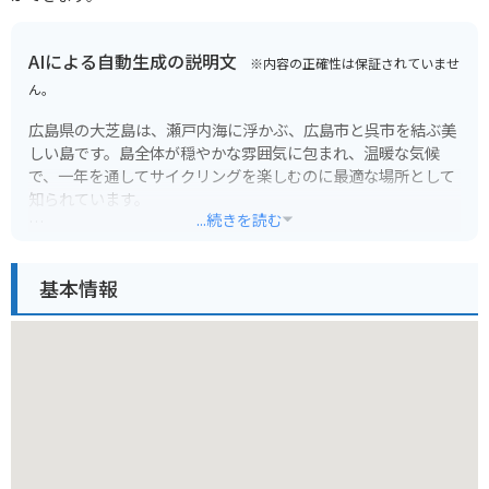
AIによる自動生成の説明文
※内容の正確性は保証されていませ
ん。
広島県の大芝島は、瀬戸内海に浮かぶ、広島市と呉市を結ぶ美
しい島です。島全体が穏やかな雰囲気に包まれ、温暖な気候
で、一年を通してサイクリングを楽しむのに最適な場所として
知られています。
...続きを読む
大芝島は「島ごと美術館」とも呼ばれ、島内の各所に現代アー
ト作品が点在しています。青い海と緑豊かな自然の中で、個性
基本情報
的な作品を鑑賞しながら、のんびりと島を巡ることができま
す。自転車で島を一周するのもおすすめです。アップダウンも
少なく、初心者でも気軽にサイクリングを楽しめます。途中、
海を眺められるカフェや、地元の食材を使った料理を提供する
レストランもあるので、休憩を取りながら自分のペースで楽し
めます。
バイクで訪れる場合は、フェリー乗り場から島内を一周できる
道があり、瀬戸内海の景色を眺めながらツーリングを楽しめま