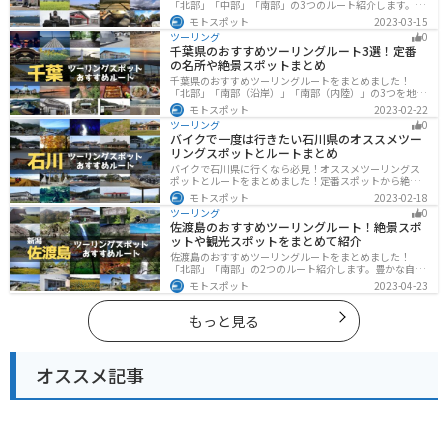
「北部」「中部」「南部」の3つのルート紹介します。キ
ツネ村や広大な山や滝、湖などを歴史や自然を満喫する
モトスポット
2023-03-15
ツーリングができます。バイクで宮城県にツーリングに
ツーリング
0
行く際は参考にしてください。
千葉県のおすすめツーリングルート3選！定番
の名所や絶景スポットまとめ
千葉県のおすすめツーリングルートをまとめました！
「北部」「南部（沿岸）」「南部（内陸）」の3つを地域
別で紹介します！千葉は首都圏からのアクセスも良く、
モトスポット
2023-02-22
海と山どちらも堪能できるのでツーリングには最適な場
ツーリング
0
所です。
バイクで一度は行きたい石川県のオススメツー
リングスポットとルートまとめ
バイクで石川県に行くなら必見！オススメツーリングス
ポットとルートをまとめました！定番スポットから絶景
スポット、温泉、海、グルメなど様々なジャンルで楽し
モトスポット
2023-02-18
めます。バイクで石川ツーリングに行こうと思っている
ツーリング
0
人は、参考にしてください。
佐渡島のおすすめツーリングルート！絶景スポ
ットや観光スポットをまとめて紹介
佐渡島のおすすめツーリングルートをまとめました！
「北部」「南部」の2つのルート紹介します。豊かな自然
と歴史的なスポット、トキなどの貴重な動物を見られる
モトスポット
2023-04-23
スポットが多数あります。バイクで佐渡島にツーリング
に行く際は参考にしてください。
もっと見る
オススメ記事