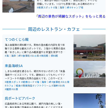
めて、海水浴や魚釣りも出来て、景色も良い。トイレも
完備しています。ソロでも家族で楽しめる無料のキャン
プ場です。公園になっており、遊歩道や展望台もあり散
#絶景スポット
#海｜海岸｜岬
#キャンプ場
策も楽しめます。
「周辺の景色が綺麗なスポット」をもっと見る
周辺のレストラン・カフェ
てつのくじら館
海上自衛隊の資料館です。実物の潜水艦の内部を見て体
験できる貴重な観光スポットです。 ３階から実際の潜水
艦「あきしお」に乗り込み艦長室や士官室を見学できま
す。 海上自衛隊のグッズなどお土産もあり、カフェでは
#海｜海岸｜岬
#食事処
#お土産
#美術館｜資料館
海軍カレーや掃海フロート、あきしおパフェなどオリジ
ナルメニューも楽しめます。 海沿いを走っていけば現役
来島海峡SA
の潜水艦が停泊してることが多いので、タイミングが良
ければ見られます。
しまなみ街道を通るなら、絶対外せないのがこの「来島
海峡サービスエリア」です。建物はとってもキレイでフ
ードコートや売店も充実の品揃えです。このサービスエ
リアならではの蛇口から出るみかんジュースは、観光客
#絶景スポット
#絶景ロード
#海｜海岸｜岬
#食事処
#お土産
に人気です。しまなみのオブジェもあり、展望テラスか
#カフェ｜軽食
#商業施設
#ソフトクリーム
#海鮮
#お肉
ら眺める瀬戸内海の風景は、とても穏やかで心に残る旅
#麺類
#お酒
の記念になります。
呉ポートピアパーク
広島県呉市にある市民公園で、瀬戸内海の美しい海・
空・島を背景に四季折々の景色を楽しむことができま