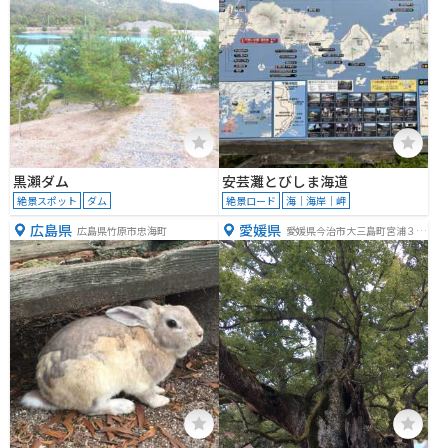
黒瀨ダム
安芸灘とびしま海道
絶景スポット
ダム
絶景ロード
海｜海岸｜岬
広島県
愛媛県
広島県竹原市忠海町
愛媛県今治市大三島町宮浦３３
２７