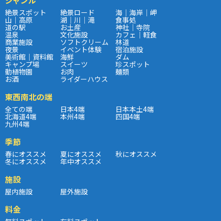
絶景スポット
絶景ロード
海｜海岸｜岬
山｜高原
湖｜川｜滝
食事処
道の駅
お土産
神社｜寺院
温泉
文化施設
カフェ｜軽食
商業施設
ソフトクリーム
林道
夜景
イベント体験
宿泊施設
美術館｜資料館
海鮮
ダム
キャンプ場
スイーツ
珍スポット
動植物園
お肉
麺類
お酒
ライダーハウス
東西南北の端
全ての端
日本4端
日本本土4端
北海道4端
本州4端
四国4端
九州4端
季節
春にオススメ
夏にオススメ
秋にオススメ
冬にオススメ
年中オススメ
施設
屋内施設
屋外施設
料金