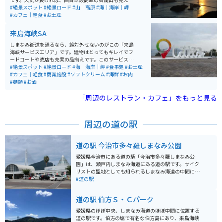
す。駐車場の近くにトイレ、売店があり、ソフトクリー
#絶景スポット
#絶景ロード
#山｜高原
#海｜海岸｜岬
ムなどの軽食もあります。
#カフェ｜軽食
#お土産
来島海峡SA
しまなみ街道を通るなら、絶対外せないのがこの「来島
海峡サービスエリア」です。建物はとってもキレイでフ
ードコートや売店も充実の品揃えです。このサービスエ
リアならではの蛇口から出るみかんジュースは、観光客
#絶景スポット
#絶景ロード
#海｜海岸｜岬
#食事処
#お土産
に人気です。しまなみのオブジェもあり、展望テラスか
#カフェ｜軽食
#商業施設
#ソフトクリーム
#海鮮
#お肉
ら眺める瀬戸内海の風景は、とても穏やかで心に残る旅
#麺類
#お酒
の記念になります。
「周辺のレストラン・カフェ」をもっと見る
周辺の道の駅
道の駅 今治市多々羅しまなみ公園
愛媛県今治市にある道の駅「今治市多々羅しまなみ公
園」は、瀬戸内しまなみ海道にある道の駅です。サイク
リストの聖地としても知られるしまなみ海道の中間に位
置し、自転車の休憩はもちろん、来島海峡大橋や瀬戸内
#道の駅
海の島々を一望できる絶景スポットとしても人気です。
道の駅には、地元の特産品を販売するショップやレスト
道の駅 伯方Ｓ・Ｃパーク
ランがあり、新鮮な魚介類や柑橘系のフルーツなどを楽
しむことができます。また、レンタサイクルターミナル
愛媛県のほぼ中央、しまなみ海道のほぼ中間に位置する
も併設されており、手軽にサイクリングを楽しむことが
道の駅です。伯方の塩で有名な伯方島にあり、来島海峡