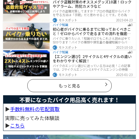
バイク盗難対策のオススメグッズ10選！ロック
ことをまとめました。
やアラーム、防犯カメラなど
バイクの盗難対策してますか？プロの窃盗犯からバイク
を守る方法は「手間」だと思わせることです。その為に
は「チェーンロック 」「ディスクロック」などしっかり
モトスポット
2023-04-23
と対策をしておきましょう。この記事では、すぐできる
バイク知識
0
バイクの盗難対策オススメグッズを紹介します。
初心者がバイクに乗るまでに知っておくべきこ
と！ゼロからバイクで走るまでの流れを徹底解
説
バイクに乗りたい人！知識ゼロでもこれさえ読めば全て
分かります！バイクの種類や排気量の基礎知識からバイ
クの選び方、免許の取り方、購入、納車、その後のバイ
モトスポット
2023-10-10
クライフまで全てサポートします！
バイク知識
0
【エンジン選び】2サイクルと4サイクルの違い
をわかりやすく解説！
バイクのエンジン選びに迷っている方は必見！この記事
では、2サイクルエンジンと4サイクルエンジンの特徴や
メリット、選び方を解説しています。実は、4サイクルエ
モトスポット
2025-01-23
ンジンは燃費が良く経済的で扱いやすいため、初心者の
方にはおすすめです。記事を読めば、最適なエンジン選
びのヒントが得られます。
もっと見る
不要になったバイク用品高く売れます！
▶︎
手数料無料の宅配買取
実際に売ってみた体験談
▶︎
こちら