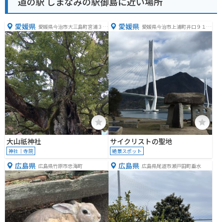
道の駅 しまなみの駅御島に近い場所
愛媛県
愛媛県
愛媛県今治市大三島町宮浦３３
愛媛県今治市上浦町井口９１８
２７
０
大山祇神社
サイクリストの聖地
神社｜寺院
絶景スポット
広島県
広島県
広島県竹原市忠海町
広島県尾道市瀬戸田町垂水