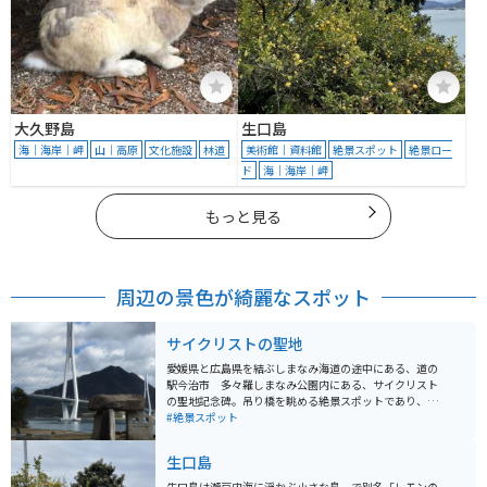
大久野島
生口島
海｜海岸｜岬
山｜高原
文化施設
林道
美術館｜資料館
絶景スポット
絶景ロー
ド
海｜海岸｜岬
もっと見る
周辺の景色が綺麗なスポット
サイクリストの聖地
愛媛県と広島県を結ぶしまなみ海道の途中にある、道の
駅今治市 多々羅しまなみ公園内にある、サイクリスト
の聖地記念碑。吊り橋を眺める絶景スポットであり、記
念写真を撮るのに最適。道の駅内には、レストランや売
#絶景スポット
店も完備されている。
生口島
生口島は瀬戸内海に浮かぶ小さな島、で別名「レモンの