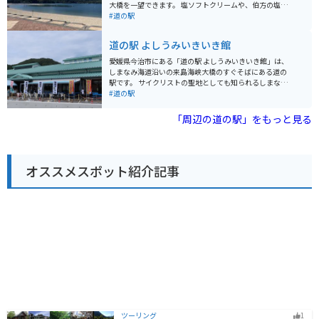
できます。自転車を持ち込んでいない方も、ここで自転
大橋を一望できます。 塩ソフトクリームや、伯方の塩を
車を借りて、しまなみ海道の絶景を満喫するのがおすす
使ったラーメンなど、ここでしか味わえないグルメを楽
#道の駅
めです。 バイクで訪れる場合、道の駅には広い駐車場が
しむことができます。また、隣接する「塩の科学館」で
完備されているので安心です。しまなみ海道は、変化に
は、塩作り体験もできます。 しまなみ海道をツーリング
道の駅 よしうみいきいき館
富んだ海岸線や島々の風景が楽しめる、バイクツーリン
するライダーにとって、休憩場所として最適なだけでな
グにも最適なルートです。道の駅で休憩しながら、瀬戸
く、来島海峡大橋をバックに写真撮影をするのもおすす
愛媛県今治市にある「道の駅 よしうみいきいき館」は、
内の風を感じてみてください。道の駅の周辺には、来島
めです。道の駅から橋までは、自転車で約5分の距離で
しまなみ海道沿いの来島海峡大橋のすぐそばにある道の
海峡大橋の展望台や、村上水軍博物館など、観光スポッ
す。
駅です。 サイクリストの聖地としても知られるしまなみ
トも点在しています。
海道の中継地点として、多くのサイクリストが休憩に訪
#道の駅
れます。 レンタサイクルも用意されているので、ここを
拠点にしまなみ海道サイクリングを楽しむことも可能で
「周辺の道の駅」をもっと見る
す。 来島海峡大橋を望む絶景スポットとしても人気があ
り、売店では地元の特産品や新鮮な海産物を購入できま
す。 レストランでは、来島海峡でとれた鯛や、地元産の
食材を使った料理を堪能できます。 バイク駐輪場は屋根
オススメスポット紹介記事
付きのスペースもあり、ツーリング中の休憩にも最適で
す。 しまなみ海道の絶景と、地元グルメを満喫できる道
の駅です。
ツーリング
1