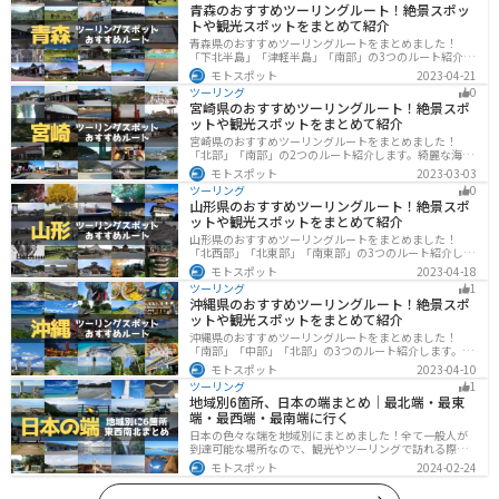
青森のおすすめツーリングルート！絶景スポッ
トや観光スポットをまとめて紹介
青森県のおすすめツーリングルートをまとめました！
「下北半島」「津軽半島」「南部」の3つのルート紹介し
ます。自然に恵まれた風光明媚な景色や歴史文化に触れ
モトスポット
2023-04-21
られる観光スポットが多くあります。バイクで青森県に
ツーリング
0
ツーリングに行く際は参考にしてください。
宮崎県のおすすめツーリングルート！絶景スポ
ットや観光スポットをまとめて紹介
宮崎県のおすすめツーリングルートをまとめました！
「北部」「南部」の2つのルート紹介します。綺麗な海岸
線が特徴的な海・自然豊かな山・趣のある神社を満喫す
モトスポット
2023-03-03
るツーリングができます。バイクで宮崎県にツーリング
ツーリング
0
に行く際は参考にしてください。
山形県のおすすめツーリングルート！絶景スポ
ットや観光スポットをまとめて紹介
山形県のおすすめツーリングルートをまとめました！
「北西部」「北東部」「南東部」の3つのルート紹介しま
す。豊かな自然と歴史的な観光スポット、山と海どちら
モトスポット
2023-04-18
も堪能できるスポットが多数あります。バイクで山形県
ツーリング
1
にツーリングに行く際は参考にしてください。
沖縄県のおすすめツーリングルート！絶景スポ
ットや観光スポットをまとめて紹介
沖縄県のおすすめツーリングルートをまとめました！
「南部」「中部」「北部」の3つのルート紹介します。美
しいビーチや歴史と文化に溢れたスポットが多数あり、
モトスポット
2023-04-10
様々な楽しみ方ができます。バイクで沖縄県にツーリン
ツーリング
1
グに行く際は参考にしてください。
地域別6箇所、日本の端まとめ｜最北端・最東
端・最西端・最南端に行く
日本の色々な端を地域別にまとめました！全て一般人が
到達可能な場所なので、観光やツーリングで訪れる際の
参考にしてください。
モトスポット
2024-02-24