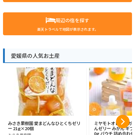
周辺の宿を探す
楽天トラベルで地図が表示されます。
愛媛県の人気お土産
みさき果樹園 愛まどんなひとくちゼリ
ミヤモトオレンジガー
ー 21g×20個
んゼリー みかん ギフト
0g パウチ 詰め合わせ
みさき果樹園