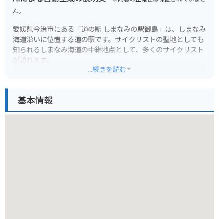
ん。
愛媛県今治市にある「道の駅 しまなみの駅御島」は、しまなみ
海道沿いに位置する道の駅です。サイクリストの聖地としても
知られるしまなみ海道の中継地点として、多くのサイクリスト
が訪れます。
...続きを読む
道の駅には、地元の特産品を販売する売店やレストランがあ
り、愛媛の新鮮な魚介類や柑橘類などを楽しむことができま
基本情報
す。また、レンタサイクルのサービスもあり、しまなみ海道を
自転車で観光することもおすすめです。
バイクで訪れる場合、道の駅には広い駐車場が完備されている
ので安心です。しまなみ海道の絶景を眺めながらのツーリング
は、忘れられない思い出になるでしょう。
名産品としては、愛媛県産の柑橘類を使ったジュースやジャ
ム、地元で獲れた魚介類を使った加工品などが人気です。道の
駅のレストランでは、来島海峡で獲れた鯛を使った鯛めしや、
新鮮な魚介類を使った海鮮丼などが味わえます。