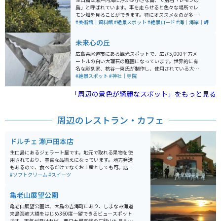
島」と呼ばれています。車を走らせると色々な場所でレ
モン畑を見ることができます。特にオススメなのが多々
良大橋の近くにある「レモンの谷」。こちら広大な面積
#美術館｜資料館
#絶景スポット
#絶景ロード
#海｜海岸｜岬
のレモン畑で辺り一面にレモン畑が広がっており、時期
によってグリーン色のレモンや、熟して濃くなった黄色
未来心の丘
のレモン色など様々な姿のレモンを見ることができま
す。レモン谷のレモン畑の風景は生口島でしか見ること
広島県尾道市にある観光スポットで、広さ5,000平方メ
が出来ない素敵な観光スポットです。他にも生口島は島
ートルの白い大理石の庭園になっています。世界的に有
全体を美術館に見立てており、島の至る所に美しい風景
名な彫刻家、杭谷一東氏が制作し、使用されている大理
に溶け込むような野外彫刻が展示されています。車を走
石はイタリア・カッラーラで採掘されたものをコンテナ
#絶景スポット
#神社｜寺院
らせながらレモン畑と辺り一面に広がる瀬戸内海の綺麗
で運び入れました。 この庭園は耕三寺博物館の芸術活動
な海を眺めながら、野外彫刻を探すのも楽しいです。
の一環として制作され、様々な形や大きさのモニュメン
「周辺の景色が綺麗なスポット」をもっと見る
トが点在しています。杭谷氏は、大理石と自然との調和
をテーマに制作を行い、自然と一体感を感じさせる空間
になっています。 庭園内にはカフェもあり、杭谷氏デザ
周辺のレストラン・カフェ
インのインテリアを楽しみながらドリンクを味わえま
す。SNS映えするスポットとしても注目されています。
周りを見渡せばきれいな景色も見ることのできる場所で
ドルチェ 瀬戸田本店
す。フォトスポットにも人気で女性の方やカップル、写
真を撮ることが好きな方にはぴったりです。
生口島にあるジェラート屋です。地元で取れる果物を使
用されており、豊富な品揃えになっています。地方発送
もあるので、食べるだけでなくお土産としても可。店内
からは瀬戸内海が一望でき、ツーリングの休憩にはオス
#ソフトクリーム
#スイーツ
スメの場所です。
亀老山展望公園
亀老山展望公園は、大島の吉海町にあり、しまなみ海道
来島海峡大橋をはじめ360度一望できるビュースポット
です。天気が良ければ、西日本最高峰の石鎚山も見えま