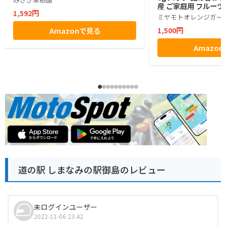
産 ご家庭用 フルーツ
1,592円
物不使用 (4本)
ミヤモトオレンジガー
1,500円
Amazonで見る
Amazo
道の駅 しまなみの駅御島のレビュー
未ログインユーザー
2022-11-06 23:42