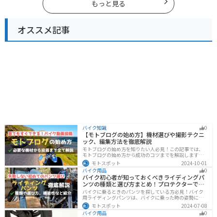
もっと見る
オススメ記事
バイク知識
0
【モトブログの始め方】機材選びや撮影テクニ
ック、編集方法を徹底解説
モトブログの始め方を知りたい人必見！この記事では、
モトブログの始め方から成功のコツまでを解説します。
実は、モトブログを始めるには機材をそろえる必要があ
モトスポット
2024-10-01
ります。記事を読めば、モトブログを成功させるための
バイク用品
0
コツを知ることが可能です。
バイク初心者が知っておくべきライディングパ
ンツの種類と選び方まとめ！プロテクターで脚
を守ろう
バイクに乗るときのパンツを探している方必見！バイク
用ライディングパンツは、バイクに乗った時の姿勢に最
適化されているので快適にバイクに乗ることができま
モトスポット
2024-07-08
す。プロテクター内蔵で安全性も高くなります。この記事
バイク用品
0
ではパンツの選び方や種類など初心者が知っておくべき