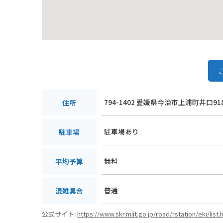
794-1402 愛媛県今治市上浦町井口91
住所
駐車場あり
駐車場
無料
平均予算
普通
混雑具合
公式サイト:
https://www.skr.mlit.go.jp/road/rstation/eki/list.