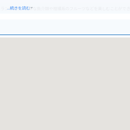
...続きを読む
トランがあり、新鮮な魚介類や柑橘系のフルーツなどを楽しむことがで
り、手軽にサイクリングを楽しむことができます。自転車を持ち込んでい
満喫するのがおすすめです。
れているので安心です。しまなみ海道は、変化に富んだ海岸線や島々の
道の駅で休憩しながら、瀬戸内の風を感じてみてください。道の駅の周
観光スポットも点在しています。