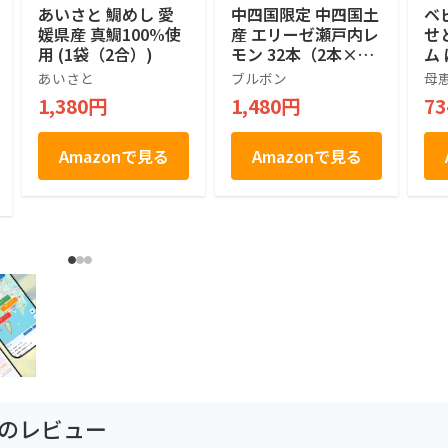
あいさと 鯛めし 愛
中四国限定 中四国土
ベ
媛県産 真鯛100%使
産 エリーゼ瀬戸内レ
せ
用 (1袋（2合）)
モン 32本（2本×16
ム
袋）
暮
あいさと
ブルボン
母
戸
1,380円
1,480円
7
き
ゼ
手
Amazonで見る
Amazonで見る
包装
園のレビュー