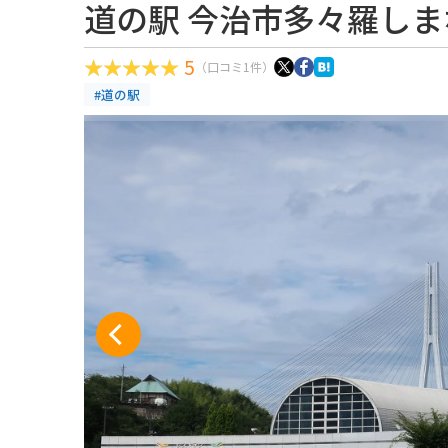
道の駅 今治市多々羅し
5
（口コミ1件）
#道の駅