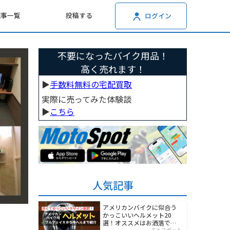
記事一覧
投稿する
ログイン
不要になったバイク用品！
高く売れます！
▶︎
手数料無料の宅配買取
実際に売ってみた体験談
▶︎
こちら
人気記事
アメリカンバイクに似合う
かっこいいヘルメット20
選！オススメはお洒落でワ
モトスポット