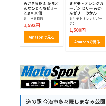
みさき果樹園 愛まど
ミヤモトオレンジガ
んなひとくちゼリー
ーデン ゼリー みか
21g×20個
んゼリー みかん ギ
フト 愛媛産 寒天 100
みさき果樹園
ミヤモトオレンジガー
g パウチ 詰め合わせ
デン
1,592円
無着色 無香料 国産
1,500円
ご家庭用 フルーツ
ジュレ 化学添加物不
Amazonで見る
使用 (4本)
Amazonで見る
道の駅 今治市多々羅しまなみ公