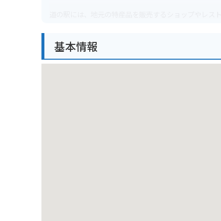
道の駅には、地元の特産品を販売するショップやレス
す。また、レンタサイクルターミナルも併設されてお
方も、ここで自転車を借りて、しまなみ海道の絶景を
基本情報
バイクで訪れる場合、道の駅には広い駐車場が完備さ
楽しめる、バイクツーリングにも最適なルートです。
は、来島海峡大橋の展望台や、村上水軍博物館など、