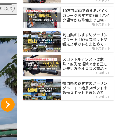
イルド
気に入り
10万円以内で買えるバイク
ガレージおすすめ9選！バイ
ク保管から整備まで自宅で
楽々
モトスポット
岡山県のおすすめツーリン
グルート！絶景スポットや
観光スポットをまとめて紹
介
モトスポット
スロットルアシストは危
険？疲労を軽減できる正し
い使い方やオススメ商品を
紹介
モトスポット
福岡県のおすすめツーリン
グルート！絶景スポットや
観光スポットをまとめて紹
介
モトスポット