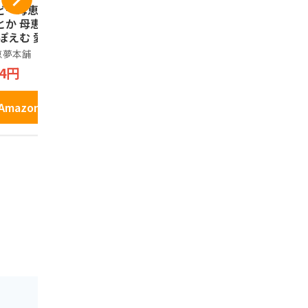
ビー母恵夢 愛媛の
愛媛県産シトラスチ
北辰フーズ
とか 母恵夢 ポエ
ップ(砂糖不使用、無
ゼリー 21
 ぽえむ 愛媛 お歳
添加) 50g
クリアパッ
 お土産 せとか 瀬
やして◎ 
恵夢本舗
げんき本舗
ＦＬＡＳＫＹ
内銘菓 お菓子 焼
こだわりフ
ｃｈ ｙｏｕ
34円
648円
菓子 ギフト プレ
汁 スイーツ
ａｒｔ．
ント お取り寄せ
土産 おやつ
950円
土産 スイーツ 個
産せとか, 
Amazonで見る
Amazonで見る
 (6個入)
１パック)
Amazo