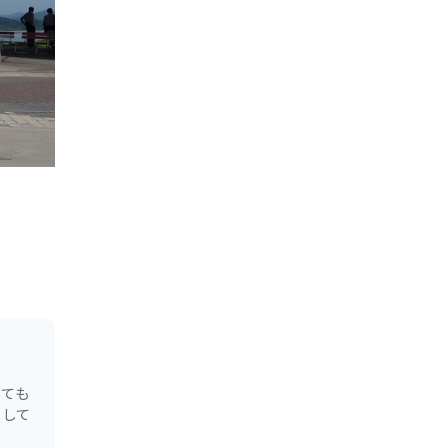
しても
として