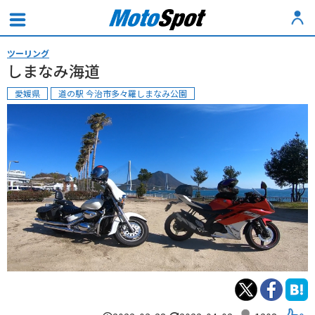
ツーリング
しまなみ海道
愛媛県
道の駅 今治市多々羅しまなみ公園