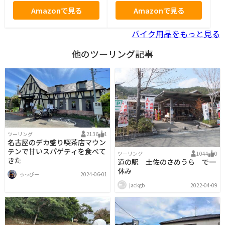
Amazonで見る
Amazonで見る
バイク用品をもっと見る
他のツーリング記事
ツーリング
2136
1
名古屋のデカ盛り喫茶店マウン
テンで甘いスパゲティを食べて
ツーリング
1044
0
きた
道の駅 土佐のさめうら で一
休み
ろっぴー
2024-06-01
jackgb
2022-04-09