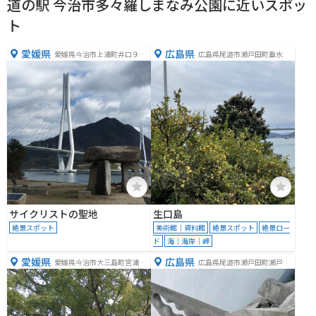
道の駅 今治市多々羅しまなみ公園に近いスポッ
でいない方も、ここで自転車を借りて、しまなみ海道の絶景を満喫するのが
ト
おすすめです。 バイクで訪れる場合、道の駅には広い駐車場が完備されてい
るので安心です。しまなみ海道は、変化に富んだ海岸線や島々の風景が楽し
める、バイクツーリングにも最適なルートです。道の駅で休憩しながら、瀬
愛媛県
広島県
愛媛県今治市上浦町井口９１
広島県尾道市瀬戸田町垂水
８０
戸内の風を感じてみてください。道の駅の周辺には、来島海峡大橋の展望台
や、村上水軍博物館など、観光スポットも点在しています。
サイクリストの聖地
生口島
絶景スポット
美術館｜資料館
絶景スポット
絶景ロー
ド
海｜海岸｜岬
愛媛県
広島県
愛媛県今治市大三島町宮浦３
広島県尾道市瀬戸田町瀬戸田
３２７
５５３−２