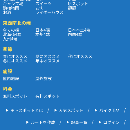
キャンプ場
スイーツ
珍スポット
動植物園
お肉
麺類
お酒
ライダーハウス
東西南北の端
全ての端
日本4端
日本本土4端
北海道4端
本州4端
四国4端
九州4端
季節
春にオススメ
夏にオススメ
秋にオススメ
冬にオススメ
年中オススメ
施設
屋内施設
屋外施設
料金
無料スポット
有料スポット
モトスポットとは
人気スポット
バイク用品
ルートを作成
記事一覧
ログイン