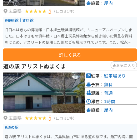
施設：
屋内
5
広島県
（口コミ1件）
#美術館｜資料館
旧日本はきもの博物館・日本郷土玩具博物館が、リニューアルオープンしま
した。日本はきもの資料館・日本郷土玩具博物館から引き継いだ貴重な資料
をはじめ，アスリートの使用した靴なども展示されています。また、松永地域
特産の下駄・い草・塩や地域の生産関連資料が多くを展示されています。
詳しく見る
道の駅 アリストぬまくま
お気に入り
駐車：
駐車場あり
予算：
無料
混雑：
普通
滞在：
1時間
施設：
屋内
5
広島県
（口コミ1件）
#道の駅
道の駅 アリストぬまくまは、広島県福山市にある道の駅です。瀬戸内海に面