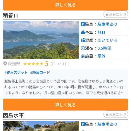
詳しく見る
品を販売するショップやレストランがあり、新鮮な魚介類や柑橘系のフルー
ツなどを楽しむことができます。また、レンタサイクルターミナルも併設さ
積善山
お気に入り
れており、手軽にサイクリングを楽しむことができます。自転車を持ち込ん
でいない方も、ここで自転車を借りて、しまなみ海道の絶景を満喫するのが
駐車：
駐車場あり
おすすめです。 バイクで訪れる場合、道の駅には広い駐車場が完備されてい
予算：
無料
るので安心です。しまなみ海道は、変化に富んだ海岸線や島々の風景が楽し
める、バイクツーリングにも最適なルートです。道の駅で休憩しながら、瀬
混雑：
空いている
戸内の風を感じてみてください。道の駅の周辺には、来島海峡大橋の展望台
滞在：
0.5時間
や、村上水軍博物館など、観光スポットも点在しています。
施設：
屋外
5
愛媛県
（口コミ1件）
#絶景スポット
#絶景ロード
越智郡上島町にある岩城島という島の山です。岩城島はゆめしま海道といわ
れるいくつかの諸島のひとつで、2022年3月に橋が開通し、車やバイクで行
けるようになりました。 長い登山道は細いものの、車でも充分通れる広さで
す。約3kmの登山道には桜が植えられ、春には満開の桜を楽しむことが出来
詳しく見る
ます。 周囲を海に囲まれているため、様々な方向の瀬戸内海を楽しむことが
出来ます。頂上からは四国と本州のどちらも眺めることができる展望台があ
因島水軍
お気に入り
ります。
駐車：
駐車場あり