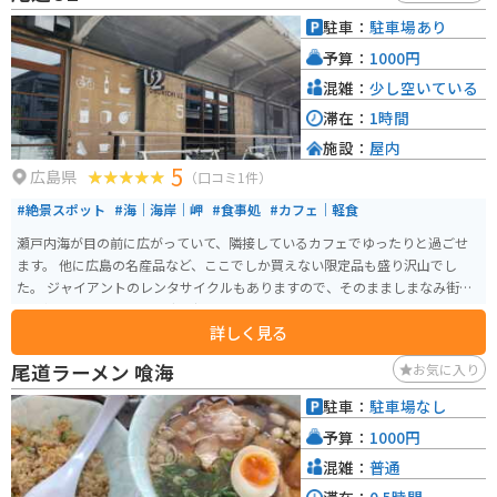
駐車：
駐車場あり
予算：
1000円
混雑：
少し空いている
滞在：
1時間
施設：
屋内
5
広島県
（口コミ1件）
#絶景スポット
#海｜海岸｜岬
#食事処
#カフェ｜軽食
瀬戸内海が目の前に広がっていて、隣接しているカフェでゆったりと過ごせ
ます。 他に広島の名産品など、ここでしか買えない限定品も盛り沢山でし
た。 ジャイアントのレンタサイクルもありますので、そのまましまなみ街道
を目指して、サイクリングも出来ちゃいます。
詳しく見る
尾道ラーメン 喰海
お気に入り
駐車：
駐車場なし
予算：
1000円
混雑：
普通