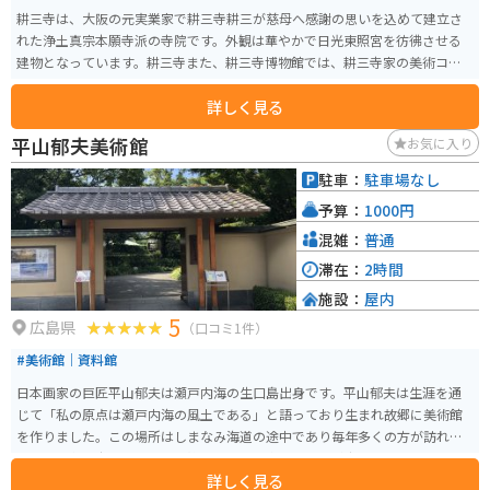
耕三寺は、大阪の元実業家で耕三寺耕三が慈母へ感謝の思いを込めて建立さ
れた浄土真宗本願寺派の寺院です。外観は華やかで日光東照宮を彷彿させる
建物となっています。耕三寺また、耕三寺博物館では、耕三寺家の美術コレ
クションを公開しています。
詳しく見る
平山郁夫美術館
お気に入り
駐車：
駐車場なし
予算：
1000円
混雑：
普通
滞在：
2時間
施設：
屋内
5
広島県
（口コミ1件）
#美術館｜資料館
日本画家の巨匠平山郁夫は瀬戸内海の生口島出身です。平山郁夫は生涯を通
じて「私の原点は瀬戸内海の風土である」と語っており生まれ故郷に美術館
を作りました。この場所はしまなみ海道の途中であり毎年多くの方が訪れま
す。建物内は広々としており静かに絵画を楽しむことが出来ます。
詳しく見る