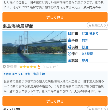
した場所に位置し、目の前には美しい瀬戸内海の島々が広がります。道の駅
には、地元でとれた新鮮な魚介類や野菜を販売する直売所、瀬戸内海の幸を
堪能できるレストラン、そして瀬戸内海を一望できる展望風呂などがありま
詳しく見る
す。 ツーリングで訪れる際は、道の駅にバイクを停めて、瀬戸内海の景色を
眺めながら休憩するのがおすすめです。周辺には、しまなみ海道や鞆の浦な
来島海峡展望館
お気に入り
ど、風光明媚な観光スポットも点在しており、ツーリングの拠点としても最
適です。 名産品としては、沼隈みかんや、竹原の日本酒などが有名です。道
駐車：
駐車場あり
の駅の直売所で購入することができます。
予算：
無料
混雑：
普通
滞在：
0.5時間
施設：
屋外
5
愛媛県
（口コミ1件）
#絶景スポット
#海｜海岸｜岬
世界初の三連つり橋である雄大な来島海峡大橋の人工美と、日本三大急潮の
一つに数えられる来島海峡の箱庭のような多島海景の自然美が織り成す絶景
が一望できるスポットです。壮大で海の色がきれい。天気の良い日は、海と
空の青さの中でこの橋が映えます。
詳しく見る
糸山公園
お気に入り