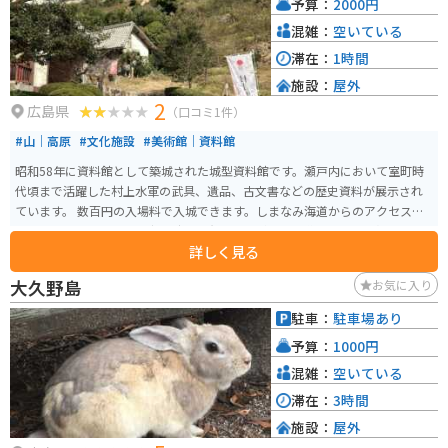
予算：
2000円
混雑：
空いている
滞在：
1時間
施設：
屋外
2
広島県
（口コミ1件）
#山｜高原
#文化施設
#美術館｜資料館
昭和58年に資料館として築城された城型資料館です。瀬戸内において室町時
代頃まで活躍した村上水軍の武具、遺品、古文書などの歴史資料が展示され
ています。 数百円の入場料で入城できます。しまなみ海道からのアクセスで
インターチェンジから多少の時間を有しますが、その道程でレモン畑やみか
詳しく見る
ん畑を通る時に爽やかな香りも楽しめます。
大久野島
お気に入り
駐車：
駐車場あり
予算：
1000円
混雑：
空いている
滞在：
3時間
施設：
屋外