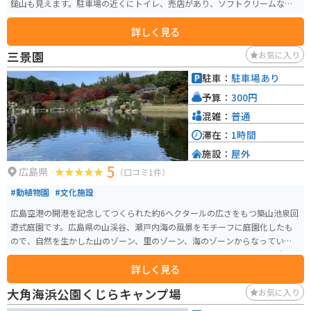
鎚山も見えます。駐車場の近くにトイレ、売店があり、ソフトクリームなど
の軽食もあります。
詳しく見る
三景園
お気に入り
駐車：
駐車場あり
予算：
300円
混雑：
普通
滞在：
1時間
施設：
屋外
5
広島県
（口コミ1件）
#動植物園
#文化施設
広島空港の開港を記念してつくられた約6ヘクタールの広さをもつ築山池泉回
遊式庭園です。広島県の山渓谷、瀬戸内海の風景をモチーフに庭園化したも
ので、自然を生かした山のゾーン、里のゾーン、海のゾーンからなっていま
す。3月は梅まつり、5月の新緑・ボタン・ツツジ、6月に花まつり(100種類1
詳しく見る
0,000本のアジサイ)、11月にはもみじまつりが開催され、年間を通じて美し
い日本庭園を楽しむことができます。
大角海浜公園くじらキャンプ場
お気に入り