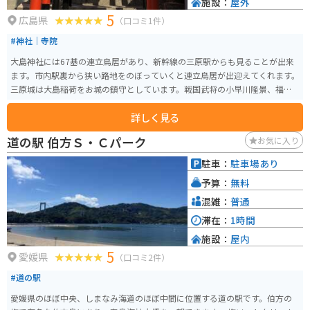
施設：
屋外
5
広島県
（口コミ1件）
#神社｜寺院
大島神社には67基の連立鳥居があり、新幹線の三原駅からも見ることが出来
ます。市内駅裏から狭い路地をのぼっていくと連立鳥居が出迎えてくれます。
三原城は大島稲荷をお城の鎮守としています。戦国武将の小早川隆景、福島
正則とも関わりがあります。連立鳥居はインスタ映えスポットとして話題に
詳しく見る
なっています。
道の駅 伯方Ｓ・Ｃパーク
お気に入り
駐車：
駐車場あり
予算：
無料
混雑：
普通
滞在：
1時間
施設：
屋内
5
愛媛県
（口コミ2件）
#道の駅
愛媛県のほぼ中央、しまなみ海道のほぼ中間に位置する道の駅です。伯方の