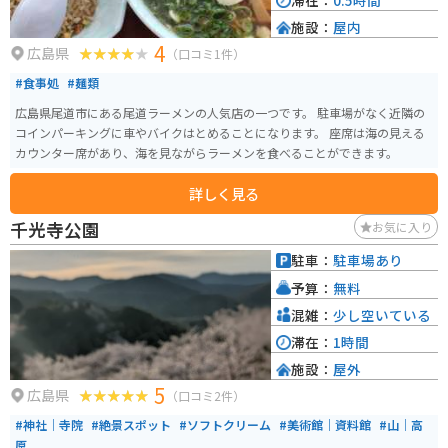
滞在：
0.5時間
施設：
屋内
4
広島県
（口コミ1件）
#食事処
#麺類
広島県尾道市にある尾道ラーメンの人気店の一つです。 駐車場がなく近隣の
コインパーキングに車やバイクはとめることになります。 座席は海の見える
カウンター席があり、海を見ながらラーメンを食べることができます。
詳しく見る
千光寺公園
お気に入り
駐車：
駐車場あり
予算：
無料
混雑：
少し空いている
滞在：
1時間
施設：
屋外
5
広島県
（口コミ2件）
#神社｜寺院
#絶景スポット
#ソフトクリーム
#美術館｜資料館
#山｜高
原