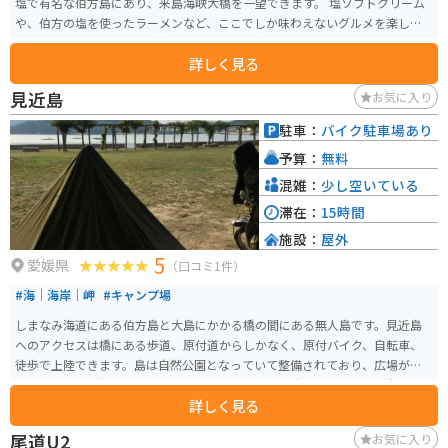
塩で有名な伯方島にあり、来島海峡大橋を一望できます。 塩ソフトクリーム
や、伯方の塩を使ったラーメンなど、ここでしか味わえないグルメを楽しむ
ことができます。また、隣接する「塩の科学館」では、塩作り体験もできま
詳しく見る
す。 しまなみ海道をツーリングするライダーにとって、休憩場所として最適
なだけでなく、来島海峡大橋をバックに写真撮影をするのもおすすめです。
見近島
お気に入り
道の駅から橋までは、自転車で約5分の距離です。
駐車：
バイク駐車場あり
予算：
無料
混雑：
少し空いている
滞在：
15時間
施設：
屋外
5
愛媛県
（口コミ1件）
#海｜海岸｜岬
#キャンプ場
しまなみ海道にある伯方島と大島にかかる橋の間にある無人島です。見近島
へのアクセスは橋にある歩道、原付道からしかなく、原付バイク、自転車、
徒歩で上陸できます。島は自然公園となっていて整備されており、広場があ
りますがそこが無料のキャンプ場となっています。大型連休になると全国か
詳しく見る
らキャンプする方が沢山来られて賑わいます。
尾道U2
お気に入り