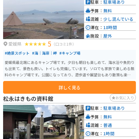
駐車：
駐車場あり
予算：
無料
混雑：
少し混んでいる
滞在：
18時間
施設：
屋外
5
愛媛県
（口コミ1件）
#絶景スポット
#海｜海岸｜岬
#キャンプ場
愛媛県最北端にあるキャンプ場です。夕日も朝日も楽しめて、海水浴や魚釣り
も出来て、景色も良い。トイレも完備しています。ソロでも家族で楽しめる無
料のキャンプ場です。公園になっており、遊歩道や展望台もあり散策も楽し
めます。
詳しく見る
松永はきもの資料館
お気に入り
駐車：
駐車場あり
予算：
無料
混雑：
普通
滞在：
1時間