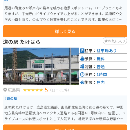
尾道の町並みや瀬戸内の島々を眺める絶景スポットです。ロープウェイもあ
りますが、千光寺山ドライブウェイでも上がることができます。美術館や文
学の小道もあり、のんびりと散策を楽しむこともできます。散策のお供にみ
かんソフトクリームがおすすめです。桜の名所で、桜が満開の時期にはたく
詳しく見る
さんの観光客が訪れます。眺めを邪魔するものは何も無く、開けた景色に心
地よい海風を全身に感じられます。桜の名所とは言いますが藤棚と躑躅もと
道の駅 たけはら
お気に入り
ても見応えがあり、敷地内には尾道美術館や保護猫ハウス等もあり見どころ
満点です。
駐車：
駐車場あり
予算：
無料
混雑：
普通
滞在：
1時間
施設：
屋内
5
広島県
（口コミ1件）
#道の駅
道の駅 たけはらは、広島県北西部、山県郡北広島町にある道の駅です。中国
地方最高峰の恐羅漢山へのアクセス道路である国道433号線沿いに位置し、ド
ライブコースの休憩スポットとして人気です。 地元で採れた新鮮な野菜や特
産品が販売されており、レストランでは、地元産の食材をふんだんに使った