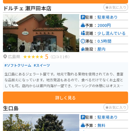
ドルチェ 瀬戸田本店
お気に入り
駐車：
駐車場あり
予算：
2000円
混雑：
少し混んでいる
滞在：
0.5時間
施設：
屋内
5
広島県
（口コミ1件）
#ソフトクリーム
#スイーツ
生口島にあるジェラート屋です。地元で取れる果物を使用されており、豊富
な品揃えになっています。地方発送もあるので、食べるだけでなくお土産と
しても可。店内からは瀬戸内海が一望でき、ツーリングの休憩にはオススメ
の場所です。
詳しく見る
生口島
お気に入り
駐車：
駐車場あり
予算：
無料