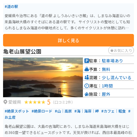
#道の駅
愛媛県今治市にある「道の駅 よしうみいきいき館」は、しまなみ海道沿いの
来島海峡大橋のすぐそばにある道の駅です。 サイクリストの聖地としても知
られるしまなみ海道の中継地点として、多くのサイクリストが休憩に訪れま
す。 レンタサイクルも用意されているので、ここを拠点にしまなみ海道サイ
詳しく見る
クリングを楽しむことも可能です。 来島海峡大橋を望む絶景スポットとして
も人気があり、売店では地元の特産品や新鮮な海産物を購入できます。 レス
亀老山展望公園
お気に入り
トランでは、来島海峡でとれた鯛や、地元産の食材を使った料理を堪能でき
ます。 バイク駐輪場は屋根付きのスペースもあり、ツーリング中の休憩にも
駐車：
駐車場あり
最適です。 しまなみ海道の絶景と、地元グルメを満喫できる道の駅です。
予算：
無料
混雑：
少し混んでいる
滞在：
1時間
施設：
屋外
5
愛媛県
（口コミ2件）
#絶景スポット
#絶景ロード
#山｜高原
#海｜海岸｜岬
#カフェ｜軽食
#
お土産
亀老山展望公園は、大島の吉海町にあり、しまなみ海道来島海峡大橋をはじ
め360度一望できるビュースポットです。天気が良ければ、西日本最高峰の石