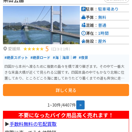
駐車：
駐車場あり
予算：
無料
混雑：
普通
滞在：
1時間
施設：
屋外
5
愛媛県
（口コミ1件）
#絶景スポット
#絶景ロード
#海｜海岸｜岬
#夜景
四国から本州へ渡るために複数の島々を橋で渡り継ぎます。その中で一番大
きな来島大橋が近くで見られる公園です。四国本島の中でもかなり北端に位
置しており、ところどころ海に面しておりたどり着くまでの道も爽快に走る
ことができます。
詳しく見る
1~30件/4407件
>
不要になったバイク用品高く売れます！
▶︎
手数料無料の宅配買取