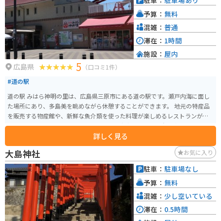
駐車：
駐車場あり
予算：
無料
混雑：
普通
滞在：
1時間
施設：
屋内
5
広島県
（口コミ1件）
#道の駅
道の駅 みはら神明の里は、広島県三原市にある道の駅です。瀬戸内海に面し
た場所にあり、多島美を眺めながら休憩することができます。 地元の特産品
を販売する物産館や、新鮮な魚介類を使った料理が楽しめるレストランがあ
ります。また、サイクリスト向けの施設も充実しており、自転車ラックや空
詳しく見る
気入れ、工具の貸出しなども行っています。しまなみ海道のサイクリングロ
ードからも近く、サイクリストの休憩スポットとしても人気です。 三原市
大島神社
お気に入り
は、タコが有名です。道の駅 みはら神明の里でも、タコを使った様々な料理
を楽しむことができます。新鮮なタコを使ったお刺身や、サクッとした食感
駐車：
駐車場なし
が美味しい唐揚げなど、ぜひ味わってみてください。
予算：
無料
混雑：
少し空いている
滞在：
0.5時間