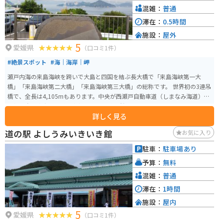
混雑：
普通
滞在：
0.5時間
施設：
屋外
5
愛媛県
（口コミ1件）
#絶景スポット
#海｜海岸｜岬
瀬戸内海の来島海峡を跨いで大島と四国を結ぶ長大橋で「来島海峡第一大
橋」「来島海峡第二大橋」「来島海峡第三大橋」の総称です。 世界初の3連吊
橋で、全長は4,105mもあります。中央が西瀬戸自動車道（しまなみ海道）で
北側に自転車歩行者道、南側にバイク道を併設されています。
詳しく見る
道の駅 よしうみいきいき館
お気に入り
駐車：
駐車場あり
予算：
無料
混雑：
普通
滞在：
1時間
施設：
屋内
5
愛媛県
（口コミ1件）