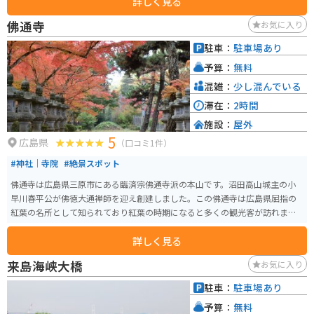
詳しく見る
料理を楽しむことができます。周辺には、スキー場やキャンプ場などのレジ
ャー施設も充実しており、四季折々の自然を楽しむことができます。 バイク
佛通寺
お気に入り
でのツーリングにも最適な場所で、中国山地のワインディングロードを満喫
することができます。道の駅には、バイクスタンドや休憩スペースも完備さ
駐車：
駐車場あり
れており、ツーリングの拠点としてもおすすめです。道の駅たけはらで、自
予算：
無料
然と触れ合いながら、ゆったりとした時間を過ごしてみてはいかがでしょう
か？
混雑：
少し混んでいる
滞在：
2時間
施設：
屋外
5
広島県
（口コミ1件）
#神社｜寺院
#絶景スポット
佛通寺は広島県三原市にある臨済宗佛通寺派の本山です。沼田高山城主の小
早川春平公が佛徳大通禅師を迎え創建しました。この佛通寺は広島県屈指の
紅葉の名所として知られており紅葉の時期になると多くの観光客が訪れま
す。
詳しく見る
来島海峡大橋
お気に入り
駐車：
駐車場あり
予算：
無料