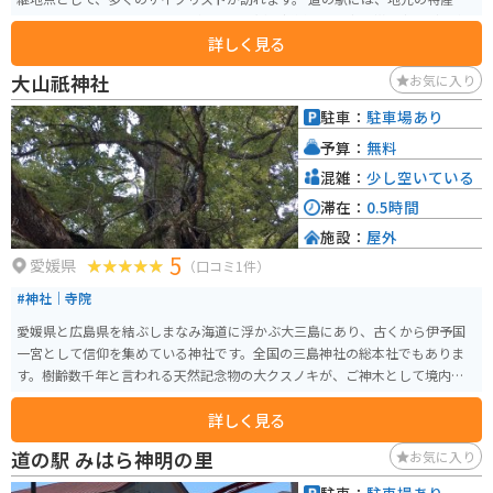
を販売する売店やレストランがあり、愛媛の新鮮な魚介類や柑橘類などを楽
詳しく見る
しむことができます。また、レンタサイクルのサービスもあり、しまなみ海
道を自転車で観光することもおすすめです。 バイクで訪れる場合、道の駅に
大山祇神社
お気に入り
は広い駐車場が完備されているので安心です。しまなみ海道の絶景を眺めな
がらのツーリングは、忘れられない思い出になるでしょう。 名産品として
駐車：
駐車場あり
は、愛媛県産の柑橘類を使ったジュースやジャム、地元で獲れた魚介類を使
予算：
無料
った加工品などが人気です。道の駅のレストランでは、来島海峡で獲れた鯛
を使った鯛めしや、新鮮な魚介類を使った海鮮丼などが味わえます。
混雑：
少し空いている
滞在：
0.5時間
施設：
屋外
5
愛媛県
（口コミ1件）
#神社｜寺院
愛媛県と広島県を結ぶしまなみ海道に浮かぶ大三島にあり、古くから伊予国
一宮として信仰を集めている神社です。全国の三島神社の総本社でもありま
す。樹齢数千年と言われる天然記念物の大クスノキが、ご神木として境内に
祀られています。
詳しく見る
道の駅 みはら神明の里
お気に入り