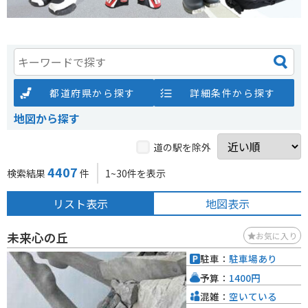
都道府県から探す
詳細条件から探す
地図から探す
道の駅を除外
4407
検索結果
件
1~30件を表示
リスト表示
地図表示
未来心の丘
お気に入り
駐車：
駐車場あり
予算：
1400円
混雑：
空いている