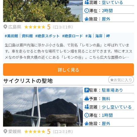
混雑：
空いている
滞在：
2時間
施設：
屋外
5
広島県
（口コミ1件）
#美術館｜資料館
#絶景スポット
#絶景ロード
#海｜海岸｜岬
生口島は瀬戸内海に浮かぶ小さな島、で別名「レモンの島」と呼ばれていま
す。車を走らせると色々な場所でレモン畑を見ることができます。特にオスス
メなのが多々良大橋の近くにある「レモンの谷」。こちら広大な面積のレモ
ン畑で辺り一面にレモン畑が広がっており、時期によってグリーン色のレモ
詳しく見る
ンや、熟して濃くなった黄色のレモン色など様々な姿のレモンを見ることが
できます。レモン谷のレモン畑の風景は生口島でしか見ることが出来ない素
サイクリストの聖地
お気に入り
敵な観光スポットです。他にも生口島は島全体を美術館に見立てており、島
の至る所に美しい風景に溶け込むような野外彫刻が展示されています。車を
駐車：
駐車場あり
走らせながらレモン畑と辺り一面に広がる瀬戸内海の綺麗な海を眺めなが
予算：
無料
ら、野外彫刻を探すのも楽しいです。
混雑：
少し空いている
滞在：
1時間
施設：
屋外
5
愛媛県
（口コミ1件）