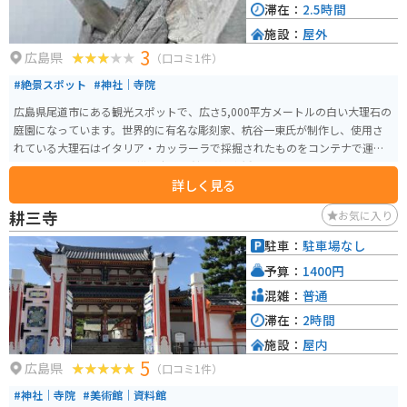
滞在：
2.5時間
施設：
屋外
3
広島県
（口コミ1件）
#絶景スポット
#神社｜寺院
広島県尾道市にある観光スポットで、広さ5,000平方メートルの白い大理石の
庭園になっています。世界的に有名な彫刻家、杭谷一東氏が制作し、使用さ
れている大理石はイタリア・カッラーラで採掘されたものをコンテナで運び
入れました。 この庭園は耕三寺博物館の芸術活動の一環として制作され、
詳しく見る
様々な形や大きさのモニュメントが点在しています。杭谷氏は、大理石と自
然との調和をテーマに制作を行い、自然と一体感を感じさせる空間になって
耕三寺
お気に入り
います。 庭園内にはカフェもあり、杭谷氏デザインのインテリアを楽しみな
がらドリンクを味わえます。SNS映えするスポットとしても注目されていま
駐車：
駐車場なし
す。周りを見渡せばきれいな景色も見ることのできる場所です。フォトスポッ
予算：
1400円
トにも人気で女性の方やカップル、写真を撮ることが好きな方にはぴったり
です。
混雑：
普通
滞在：
2時間
施設：
屋内
5
広島県
（口コミ1件）
#神社｜寺院
#美術館｜資料館