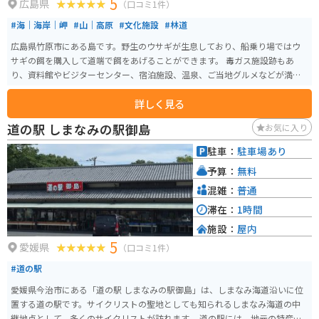
5
広島県
（口コミ1件）
#海｜海岸｜岬
#山｜高原
#文化施設
#林道
広島県竹原市にある島です。野生のウサギが生息しており、船乗り場ではウ
サギの餌を購入して道端で餌をあげることができます。 毒ガス施設跡もあ
り、資料館やビジターセンター、宿泊施設、温泉、ご当地グルメなどが満喫
できます。
詳しく見る
道の駅 しまなみの駅御島
お気に入り
駐車：
駐車場あり
予算：
無料
混雑：
普通
滞在：
1時間
施設：
屋内
5
愛媛県
（口コミ1件）
#道の駅
愛媛県今治市にある「道の駅 しまなみの駅御島」は、しまなみ海道沿いに位
置する道の駅です。サイクリストの聖地としても知られるしまなみ海道の中
継地点として、多くのサイクリストが訪れます。 道の駅には、地元の特産品