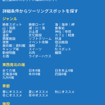
詳細条件からツーリングスポットを探す
ジャンル
絶景スポット
絶景ロード
海｜海岸｜岬
山｜高原
湖｜川｜滝
食事処
道の駅
お土産
神社｜寺院
温泉
文化施設
カフェ｜軽食
商業施設
ソフトクリーム
林道
夜景
イベント体験
宿泊施設
美術館｜資料館
海鮮
ダム
キャンプ場
スイーツ
珍スポット
動植物園
お肉
麺類
お酒
ライダーハウス
東西南北の端
全ての端
日本4端
日本本土4端
北海道4端
本州4端
四国4端
九州4端
季節
春にオススメ
夏にオススメ
秋にオススメ
冬にオススメ
年中オススメ
施設