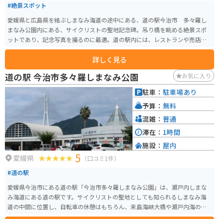
#絶景スポット
愛媛県と広島県を結ぶしまなみ海道の途中にある、道の駅今治市 多々羅し
まなみ公園内にある、サイクリストの聖地記念碑。吊り橋を眺める絶景スポ
ットであり、記念写真を撮るのに最適。道の駅内には、レストランや売店も
完備されている。
詳しく見る
道の駅 今治市多々羅しまなみ公園
お気に入り
駐車：
駐車場あり
予算：
無料
混雑：
普通
滞在：
1時間
施設：
屋内
5
愛媛県
（口コミ1件）
#道の駅
愛媛県今治市にある道の駅「今治市多々羅しまなみ公園」は、瀬戸内しまな
み海道にある道の駅です。サイクリストの聖地としても知られるしまなみ海
道の中間に位置し、自転車の休憩はもちろん、来島海峡大橋や瀬戸内海の
島々を一望できる絶景スポットとしても人気です。 道の駅には、地元の特産