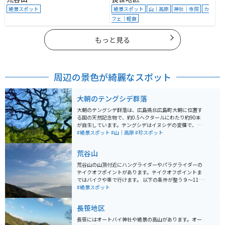
絶景スポット
絶景スポット
山｜高原
神社｜寺院
カ
フェ｜軽食
もっと見る
周辺の景色が綺麗なスポット
大朝のテングシデ群落
大朝のテングシデ群落は、広島県北広島町大朝に位置す
る国の天然記念物で、約0.5ヘクタールにわたり約90本
が自生しています。テングシデはイヌシデの変種で、幹
や枝が曲がりくねり、枝先が垂れ下がる独特の形状を持
#絶景スポット
#山｜高原
#珍スポット
ち、これは突然変異によるものとされています。群落に
は胸高直径10cm以上の大木が多く、地元には「この木
荒谷山
に登れば天狗に投げられる」という伝承もあり、地域住
民によって長年保護されています。
荒谷山の山頂付近にハングライダーやパラグライダーの
テイクオフポイントがあります。テイクオフポイントま
ではバイクや車で行けます。 以下の条件が整う９〜11月
の明け方8時までに雲海を観ることができます。 「湿度
#絶景スポット
が高く十分な放射冷却があること」 「よく晴れているこ
と」 「前日と当日の早朝の気温の差が大きいこと」 「風
長笹地区
が弱いこと」
長笹にはオートバイ神社や絶景の高山があります。オー