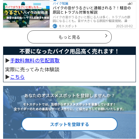
イクに関する手続きも忘れてはいけません。しかし、必
バイク知識
0
要な手続きや手順がわからないという方も多いのではな
バイクの音がうるさいと通報される？！騒音の
いでしょうか。ライダー引っ越したらバイクのナンバー
原因とトラブル対策を解説
を変えないといけないの？ライダー引っ越し先でも原付
に乗る場合、どんな手続きが必要か知りたいライダー引
バイクの音がうるさいと感じる人は多く、トラブルの原
っ越したけど忙しくて住所変更もナンバー変更もしてい
因になることも。音が大きくなる原因や騒音規制、違反
ない・・・今回はこのような疑問・お悩みにお
になるケースを解説し、ライダーができるマナーや配慮
モトスポット
2025-10-02
の方法、さらには他人のバイクが迷惑なときの正しい対
処法まで紹介します。バイク好きも、周囲の騒音に悩む
人も必見の内容です。
もっと見る
不要になったバイク用品高く売れます！
▶︎
手数料無料の宅配買取
実際に売ってみた体験談
▶︎
こちら
あなたのオススメスポットを登録しませんか？
モトスポットでは、皆様からオススメスポットを募集しています！
全ライダーのための最高なサービス作りに、ご協力よろしくお願いいたします。
スポットを登録する