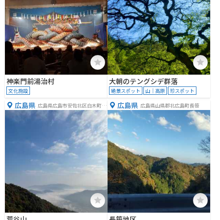
神楽門前湯治村
大朝のテングシデ群落
文化施設
絶景スポット
山｜高原
珍スポット
広島県
広島県
広島県広島市安佐北区白木町井
広島県山県郡北広島町長笹
原
荒谷山
長笹地区