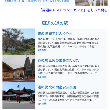
からも見えます。 牧場内には、生乳を使用したジェラー
#絶景スポット
#山｜高原
#ソフトクリーム
#イベント体験
トの工房「アルトピアーノ」があります。牧地のひとつ
と隣接しており、景観を眺めながらおいしい商品をいた
「周辺のレストラン・カフェ」をもっと見る
だくことができます。また、地元野菜の販売、体験乳搾
り、バターづくりなども体験できる設備があります。
周辺の道の駅
道の駅 豊平どんぐり村
道の駅 豊平どんぐり村は、広島県山県郡北広島町にある
道の駅です。中国自動車道と浜田自動車道の分岐点であ
る広島自動車道 広島北インターチェンジのすぐそばに位
置し、ドライブ中の休憩スポットとして最適です。 地元
#道の駅
の特産品を販売する物産館や、地元食材を使った料理が
楽しめるレストラン、軽食コーナーがあります。中で
道の駅 三矢の里あきたかた
も、地元産の新鮮な野菜や果物は人気です。また、豊平
どんぐり村の名物は、地元産のそば粉を使った手打ちそ
道の駅 三矢の里あきたかたは、広島県安芸高田市にある
ばです。コシのある食感と、そばの香りが楽しめます。
道の駅です。中国自動車道の広島北インターチェンジか
バイクで訪れる場合、広島北インターチェンジからすぐ
ら約10分の場所に位置し、ドライブの休憩スポットとし
の場所にあり、アクセスは良好です。広い駐車場も完備
て最適です。 地元産の新鮮な野菜や果物が人気で、特に
#道の駅
されているので、安心して駐車できます。道の駅から
旬の時期には多くの観光客で賑わいます。レストランで
は、雄大な自然が広がる景色を楽しむことができます。
は、地元産の食材をふんだんに使った料理を楽しむこと
道の駅 北の関宿安芸高田
春には桜、秋には紅葉と、四季折々の風景を楽しむこと
ができ、おすすめは、あきおおたブランドに認定されて
ができます。ツーリングの休憩場所として、ぜひ立ち寄
いる「猪肉そば」です。 また、道の駅に隣接して「歴史
道の駅 北の関宿安芸高田は、広島県安芸高田市にある道
ってみてください。
民族資料館」があり、安芸高田市の歴史や文化に触れる
の駅です。中国自動車道と浜田自動車道の分岐点に位置
ことができます。周辺には、戦国時代の史跡である郡山
し、どちらの高速道路からもアクセスが便利です。 この
城跡や、毛利元就ゆかりの地である吉田郡山歴史公園な
道の駅は、戦国時代の山城「郡山城」の麓にあります。
#道の駅
ど、歴史好きにはたまらない観光スポットも点在してい
郡山城は、毛利元就の居城として知られており、歴史好
ます。 バイクで訪れる場合、道の駅には広い駐車場が完