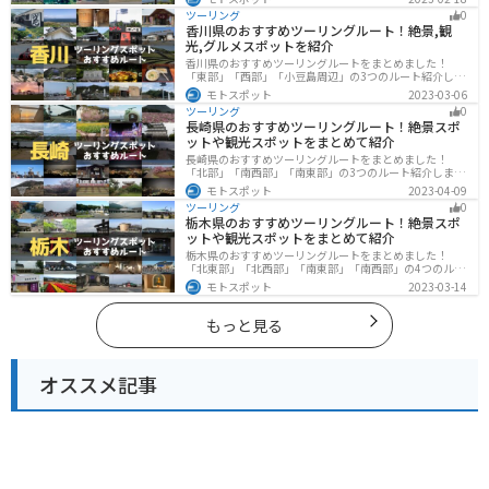
めます。バイクで石川ツーリングに行こうと思っている
ツーリング
0
人は、参考にしてください。
香川県のおすすめツーリングルート！絶景,観
光,グルメスポットを紹介
香川県のおすすめツーリングルートをまとめました！
「東部」「西部」「小豆島周辺」の3つのルート紹介しま
す。自然豊かな山から海、絶品グルメを満喫するツーリ
モトスポット
2023-03-06
ングができます。バイクで香川県にツーリングに行く際
ツーリング
0
は参考にしてください。
長崎県のおすすめツーリングルート！絶景スポ
ットや観光スポットをまとめて紹介
長崎県のおすすめツーリングルートをまとめました！
「北部」「南西部」「南東部」の3つのルート紹介しま
す。国際色豊かな街並みや世界遺産、絶景ポイントが数
モトスポット
2023-04-09
多く存在し、様々な楽しみ方ができます。バイクで長崎
ツーリング
0
県にツーリングに行く際は参考にしてください。
栃木県のおすすめツーリングルート！絶景スポ
ットや観光スポットをまとめて紹介
栃木県のおすすめツーリングルートをまとめました！
「北東部」「北西部」「南東部」「南西部」の4つのルー
ト紹介します。日本を代表する神社や広大な山や滝、湖
モトスポット
2023-03-14
などを歴史や自然を満喫するツーリングができます。バ
イクで栃木県にツーリングに行く際は参考にしてくださ
い。
もっと見る
オススメ記事