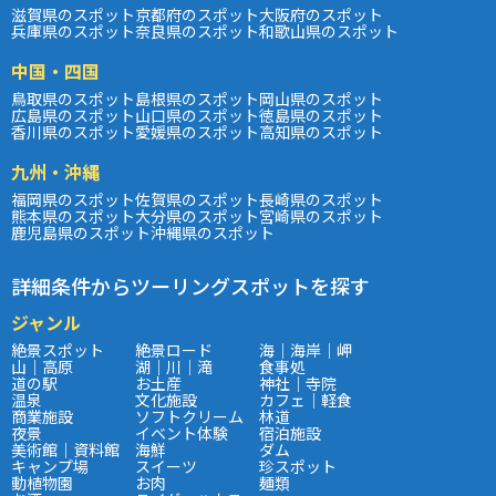
滋賀県のスポット
京都府のスポット
大阪府のスポット
兵庫県のスポット
奈良県のスポット
和歌山県のスポット
中国・四国
鳥取県のスポット
島根県のスポット
岡山県のスポット
広島県のスポット
山口県のスポット
徳島県のスポット
香川県のスポット
愛媛県のスポット
高知県のスポット
九州・沖縄
福岡県のスポット
佐賀県のスポット
長崎県のスポット
熊本県のスポット
大分県のスポット
宮崎県のスポット
鹿児島県のスポット
沖縄県のスポット
詳細条件からツーリングスポットを探す
ジャンル
絶景スポット
絶景ロード
海｜海岸｜岬
山｜高原
湖｜川｜滝
食事処
道の駅
お土産
神社｜寺院
温泉
文化施設
カフェ｜軽食
商業施設
ソフトクリーム
林道
夜景
イベント体験
宿泊施設
美術館｜資料館
海鮮
ダム
キャンプ場
スイーツ
珍スポット
動植物園
お肉
麺類