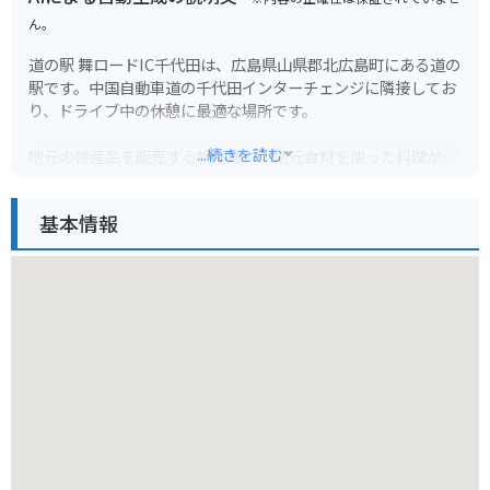
ん。
道の駅 舞ロードIC千代田は、広島県山県郡北広島町にある道の
駅です。中国自動車道の千代田インターチェンジに隣接してお
り、ドライブ中の休憩に最適な場所です。
...続きを読む
地元の特産品を販売する物産館や、地元食材を使った料理が楽
しめるレストランがあります。特に、北広島町産の新鮮な野菜
や果物は人気です。また、バイク専用の駐車場も完備されてい
基本情報
るので、ツーリングの休憩場所としてもおすすめです。
周辺には、豊かな自然が広がっており、四季折々の景色を楽し
むことができます。春には、道の駅からほど近い場所に位置す
る、豊平町の「龍頭峡」の桜並木がおすすめです。約300本も
のソメイヨシノが咲き乱れる様子は圧巻です。夏には、川遊び
やキャンプを楽しむことができます。秋には、紅葉の名所とし
て知られる「三段峡」がおすすめです。国の特別名勝にも指定
されている景勝地で、遊歩道も整備されているので、ハイキン
グを楽しむことができます。冬には、スキー場もオープンしま
す。道の駅 舞ロードIC千代田は、観光の拠点としても最適な場
所です。