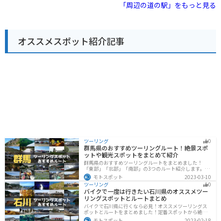
きにはたまらないスポットです。道の駅の隣には、歴史
「周辺の道の駅」をもっと見る
備されているので安心です。周辺の道路は、信号が少な
民俗資料館があり、郡山城や周辺の歴史について学ぶこ
く走りやすい道が多いので、ツーリングにもおすすめで
とができます。 また、道の駅には、地元の特産品を販売
す。中国山地の山々を眺めながら、爽快なツーリングを
する物産館や、地元の食材を使った料理が楽しめるレス
楽しむことができます。
トランがあります。安芸高田市は、広島県内でも有数の
オススメスポット紹介記事
米どころとして知られており、道の駅でも美味しいお米
を使ったお弁当やおにぎりが人気です。 バイクで訪れる
場合、道の駅の駐車場は広々としており、安心して駐車
できます。中国山地を走るライダーが多く利用する道の
駅なので、ツーリングの情報収集にも最適です。
ツーリング
0
群馬県のおすすめツーリングルート！絶景スポ
ットや観光スポットをまとめて紹介
群馬県のおすすめツーリングルートをまとめました！
「東部」「北部」「南部」の3つのルート紹介します。草
津温泉や伊香保温泉など全国でも有名な温泉や豊かな自
モトスポット
2023-03-10
然を満喫するツーリングができます。バイクで群馬県に
ツーリング
0
ツーリングに行く際は参考にしてください。
バイクで一度は行きたい石川県のオススメツー
リングスポットとルートまとめ
バイクで石川県に行くなら必見！オススメツーリングス
ポットとルートをまとめました！定番スポットから絶景
スポット、温泉、海、グルメなど様々なジャンルで楽し
モトスポット
2023-02-18