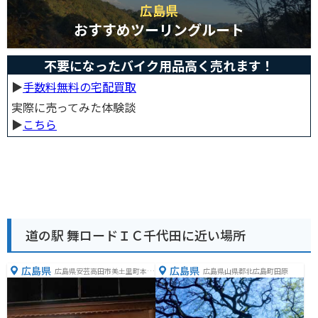
広島県
おすすめツーリングルート
不要になったバイク用品高く売れます！
▶︎
手数料無料の宅配買取
実際に売ってみた体験談
▶︎
こちら
道の駅 舞ロードＩＣ千代田に近い場所
広島県
広島県
広島県安芸高田市美土里町本郷
広島県山県郡北広島町田原
４６２７