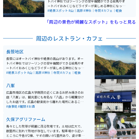
トバイ神社ではツーリングの安全機関ができる絵馬やオ
ートバイおみくじなどライダーが楽しめる神社になって
います。無料で使える足湯もあり、ツーリングの疲れを
#絶景スポット
#山｜高原
#神社｜寺院
#カフェ｜軽食
癒すことができます。食事を摂ることもできます。 周辺
の山々は、ツーリングや写真撮影にもってこいの絶景ス
「周辺の景色が綺麗なスポット」をもっと見る
ポットが多数あります。
周辺のレストラン・カフェ
長笹地区
長笹にはオートバイ神社や絶景の高山があります。オー
トバイ神社ではツーリングの安全機関ができる絵馬やオ
ートバイおみくじなどライダーが楽しめる神社になって
います。無料で使える足湯もあり、ツーリングの疲れを
#絶景スポット
#山｜高原
#神社｜寺院
#カフェ｜軽食
癒すことができます。食事を摂ることもできます。 周辺
の山々は、ツーリングや写真撮影にもってこいの絶景ス
八峯
ポットが多数あります。
広島市南区の広島大学病院の近くにあるお好み焼きのお
店「八峯」は、観光客にも有名な「八昌」から暖簾分け
したお店です。広島の歓楽街から離れた場所にあること
から、ほとんどのお客さんは地元の方々です。大概の方
#食事処
#麺類
#お酒
が頼まれるのは、肉玉そばですが、通の方は肉玉うどん
を頼まれる方もいます。どちらも700円でボリュームも
久保アグリファーム
あり、たっぷり入ったキャベツと麺、そして薄く敷いた
生地とのバランスがバッチリで、少し甘めのソースが載
青々とした牧草が綺麗に茂る牧場です。土地は広大で、
っていて、とっても美味しいです。目の前の鉄板でお好
数箇所に別れて牧地が存在しています。駐車場から近い
み焼きを焼いている店の雰囲気も、昭和を感じられてい
ところに牛舎が2棟、ヤギの囲いが1箇所あり、姿が車内
い感じです。