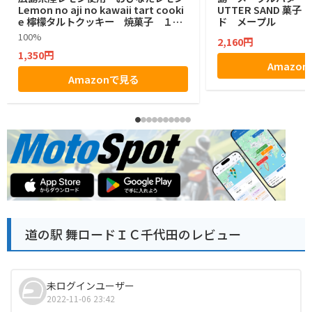
Lemon no aji no kawaii tart cooki
UTTER SAND 菓
e 檸檬タルトクッキー 焼菓子 １２
ド メープル
個
100%
2,160円
1,350円
Amazo
Amazonで見る
道の駅 舞ロードＩＣ千代田のレビュー
未ログインユーザー
2022-11-06 23:42