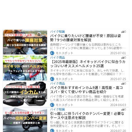
バイク知識
0
バイクに乗りたいけど腰痛が不安！原因は姿
勢？9つの腰痛対策を解説
長時間ツーリングで腰が痛くなる原因は意外なところ
に！ライディング中に無意識にやってしまうNG姿勢や体
への負担、今すぐ見直せる予防・対策法をわかりやすく
モトスポット
2025-07-01
解説。腰痛対策に効果的な便利アイテムも紹介し、快適
バイク用品
0
で楽しいツーリングをサポートします。
【2025年最新版】ネイキッドバイクに似合うカ
ッコいいオススメヘルメット25選
ネイキッドバイクに本当に似合う、おしゃれで快適、し
かも安全性の高いヘルメットを厳選して25個紹介！フル
フェイス・ジェット・システムなどタイプ別に特徴や選
モトスポット
2025-07-25
び方も徹底解説。街乗りやツーリング、初心者からベテ
バイク用品
0
ランまで満足できるモデルを集めました。
バイク用おすすめインカム9選！高性能・高コ
スパ・安くて使いやすい商品を紹介
バイク用インカムの選び方から、機能・価格などを考慮
した高コスパのおすすめの商品を詳しく紹介します。初
心者からベテランライダーまで、マスツーやソロツーに
モトスポット
2024-06-03
適した最適なインカムを見つけるための参考にしてくだ
バイク知識
0
さい。
引っ越しに伴うバイクのナンバー変更！必要な
ケースや注意点を解説
引っ越しをすると住民票の変更やライフラインに関する
住所変更など、さまざまな手続きが必要です。そしてバ
イク乗りの場合は、住所変更やナンバー変更といったバ
モトスポット
2026-07-20