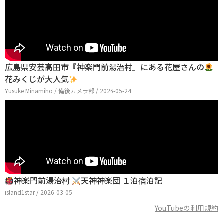
広島県安芸高田市『神楽門前湯治村』にある花屋さんの
花みくじが大人気
Yusuke Minamiho / 備後カメラ部 / 2026-05-24
神楽門前湯治村
天神神楽団 １泊宿泊記
island1star / 2026-03-05
YouTubeの利用規約