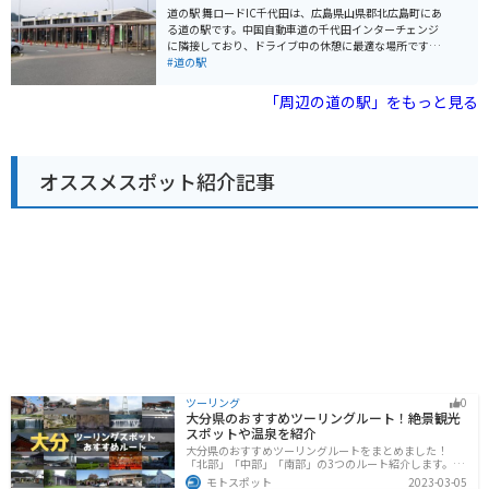
駅なので、ツーリングの情報収集にも最適です。
いる「猪肉そば」です。 また、道の駅に隣接して「歴史
道の駅 舞ロードIC千代田は、広島県山県郡北広島町にあ
民族資料館」があり、安芸高田市の歴史や文化に触れる
る道の駅です。中国自動車道の千代田インターチェンジ
ことができます。周辺には、戦国時代の史跡である郡山
に隣接しており、ドライブ中の休憩に最適な場所です。
城跡や、毛利元就ゆかりの地である吉田郡山歴史公園な
地元の特産品を販売する物産館や、地元食材を使った料
#道の駅
ど、歴史好きにはたまらない観光スポットも点在してい
理が楽しめるレストランがあります。特に、北広島町産
ます。 バイクで訪れる場合、道の駅には広い駐車場が完
の新鮮な野菜や果物は人気です。また、バイク専用の駐
「周辺の道の駅」をもっと見る
備されているので安心です。周辺の道路は、信号が少な
車場も完備されているので、ツーリングの休憩場所とし
く走りやすい道が多いので、ツーリングにもおすすめで
てもおすすめです。 周辺には、豊かな自然が広がってお
す。中国山地の山々を眺めながら、爽快なツーリングを
り、四季折々の景色を楽しむことができます。春には、
楽しむことができます。
道の駅からほど近い場所に位置する、豊平町の「龍頭
オススメスポット紹介記事
峡」の桜並木がおすすめです。約300本ものソメイヨシ
ノが咲き乱れる様子は圧巻です。夏には、川遊びやキャ
ンプを楽しむことができます。秋には、紅葉の名所とし
て知られる「三段峡」がおすすめです。国の特別名勝に
も指定されている景勝地で、遊歩道も整備されているの
で、ハイキングを楽しむことができます。冬には、スキ
ー場もオープンします。道の駅 舞ロードIC千代田は、観
光の拠点としても最適な場所です。
ツーリング
0
大分県のおすすめツーリングルート！絶景観光
スポットや温泉を紹介
大分県のおすすめツーリングルートをまとめました！
「北部」「中部」「南部」の3つのルート紹介します。阿
蘇の雄大な自然を満喫できるスポットや温泉を満喫する
モトスポット
2023-03-05