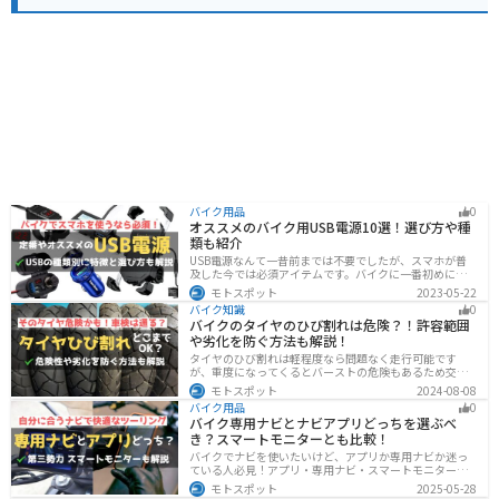
バイク用品
0
オススメのバイク用USB電源10選！選び方や種
類も紹介
USB電源なんて一昔前までは不要でしたが、スマホが普
及した今では必須アイテムです。バイクに一番初めにつ
けたいグッズです。この記事では、そんなバイク用USB電
モトスポット
2023-05-22
源の種類や選び方、オススメ商品を厳選して紹介します
バイク知識
0
ので、ぜひ参考にしてください。
バイクのタイヤのひび割れは危険？！許容範囲
や劣化を防ぐ方法も解説！
タイヤのひび割れは軽程度なら問題なく走行可能です
が、重度になってくるとバーストの危険もあるため交換
が必要です。どの程度なら大丈夫なのか、タイヤのひび
モトスポット
2024-08-08
割れを防ぐ方法などまとめました。快適安全にバイクに
バイク用品
0
乗るためにもしっかりとチェックしておきましょう。
バイク専用ナビとナビアプリどっちを選ぶべ
き？スマートモニターとも比較！
バイクでナビを使いたいけど、アプリか専用ナビか迷っ
ている人必見！アプリ・専用ナビ・スマートモニターの
メリット、デメリット、どんな人にオススメなのかを解
モトスポット
2025-05-28
説します。自分に合ったナビを見つけて快適なツーリン