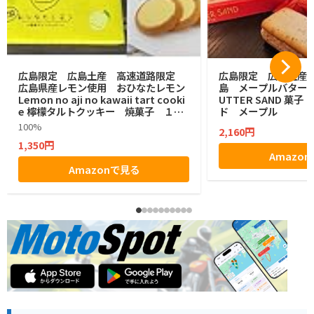
広島限定 広島土産 高速道路限定
広島限定 広島土産 HI
広島県産レモン使用 おひなたレモン
島 メープルバターサン
Lemon no aji no kawaii tart cooki
UTTER SAND 菓
e 檸檬タルトクッキー 焼菓子 １２
ド メープル
個
100%
2,160円
1,350円
Amazo
Amazonで見る