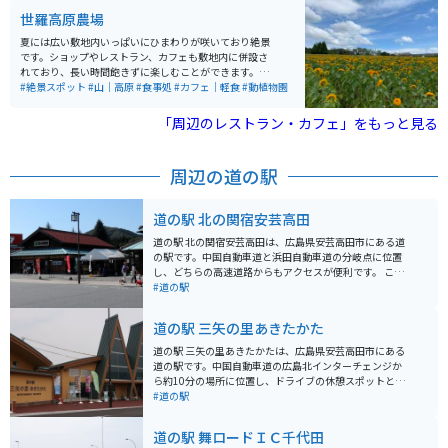
す。
世羅高原農場
夏には広い敷地内いっぱいにひまわりが咲いており絶景
です。ショップやレストラン、カフェも敷地内に併設さ
れており、長い時間飽きずに楽しむことができます。季
節によっては違う花もたくさん咲いています。
#絶景スポット
#山｜高原
#食事処
#カフェ｜軽食
#動植物園
「周辺のレストラン・カフェ」をもっと見る
周辺の道の駅
道の駅 北の関宿安芸高田
道の駅 北の関宿安芸高田は、広島県安芸高田市にある道
の駅です。中国自動車道と浜田自動車道の分岐点に位置
し、どちらの高速道路からもアクセスが便利です。 この
道の駅は、戦国時代の山城「郡山城」の麓にあります。
#道の駅
郡山城は、毛利元就の居城として知られており、歴史好
きにはたまらないスポットです。道の駅の隣には、歴史
道の駅 三矢の里あきたかた
民俗資料館があり、郡山城や周辺の歴史について学ぶこ
とができます。 また、道の駅には、地元の特産品を販売
道の駅 三矢の里あきたかたは、広島県安芸高田市にある
する物産館や、地元の食材を使った料理が楽しめるレス
道の駅です。中国自動車道の広島北インターチェンジか
トランがあります。安芸高田市は、広島県内でも有数の
ら約10分の場所に位置し、ドライブの休憩スポットとし
米どころとして知られており、道の駅でも美味しいお米
て最適です。 地元産の新鮮な野菜や果物が人気で、特に
#道の駅
を使ったお弁当やおにぎりが人気です。 バイクで訪れる
旬の時期には多くの観光客で賑わいます。レストランで
場合、道の駅の駐車場は広々としており、安心して駐車
は、地元産の食材をふんだんに使った料理を楽しむこと
道の駅 舞ロードＩＣ千代田
できます。中国山地を走るライダーが多く利用する道の
ができ、おすすめは、あきおおたブランドに認定されて