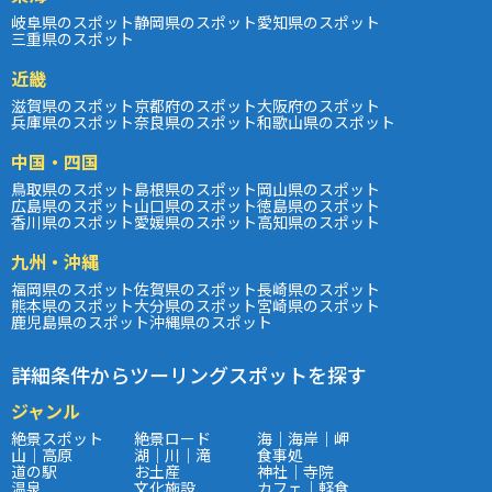
岐阜県のスポット
静岡県のスポット
愛知県のスポット
三重県のスポット
近畿
滋賀県のスポット
京都府のスポット
大阪府のスポット
兵庫県のスポット
奈良県のスポット
和歌山県のスポット
中国・四国
鳥取県のスポット
島根県のスポット
岡山県のスポット
広島県のスポット
山口県のスポット
徳島県のスポット
香川県のスポット
愛媛県のスポット
高知県のスポット
九州・沖縄
福岡県のスポット
佐賀県のスポット
長崎県のスポット
熊本県のスポット
大分県のスポット
宮崎県のスポット
鹿児島県のスポット
沖縄県のスポット
詳細条件からツーリングスポットを探す
ジャンル
絶景スポット
絶景ロード
海｜海岸｜岬
山｜高原
湖｜川｜滝
食事処
道の駅
お土産
神社｜寺院
温泉
文化施設
カフェ｜軽食