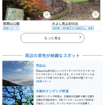
尾関山公園
みよし風土記の丘
絶景スポット
美術館｜資料館
文化施設
山｜高原
もっと見る
周辺の景色が綺麗なスポット
荒谷山
荒谷山の山頂付近にハングライダーやパラグライダーの
テイクオフポイントがあります。テイクオフポイントま
ではバイクや車で行けます。 以下の条件が整う９〜11月
の明け方8時までに雲海を観ることができます。 「湿度
#絶景スポット
が高く十分な放射冷却があること」 「よく晴れているこ
と」 「前日と当日の早朝の気温の差が大きいこと」 「風
大朝のテングシデ群落
が弱いこと」
大朝のテングシデ群落は、広島県北広島町大朝に位置す
る国の天然記念物で、約0.5ヘクタールにわたり約90本
が自生しています。テングシデはイヌシデの変種で、幹