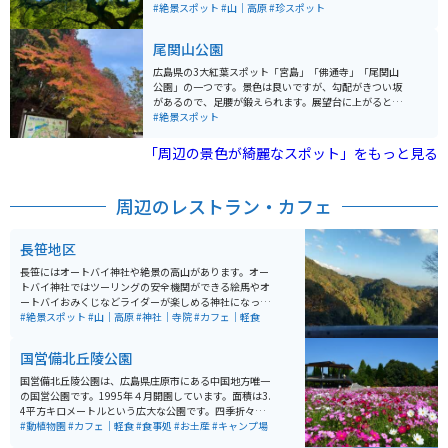
や枝が曲がりくねり、枝先が垂れ下がる独特の形状を持
#絶景スポット
#山｜高原
#珍スポット
ち、これは突然変異によるものとされています。群落に
は胸高直径10cm以上の大木が多く、地元には「この木
尾関山公園
に登れば天狗に投げられる」という伝承もあり、地域住
民によって長年保護されています。
広島県の3大紅葉スポット「宮島」「佛通寺」「尾関山
公園」の一つです。景色は良いですが、勾配がきつい坂
があるので、足腰が鍛えられます。展望台に上がると三
次の市街地が見下ろせ、真ん中の広場やひと段降りたと
#絶景スポット
ころのベンチでくつろげます。
「周辺の景色が綺麗なスポット」をもっと見る
周辺のレストラン・カフェ
長笹地区
長笹にはオートバイ神社や絶景の高山があります。オー
トバイ神社ではツーリングの安全機関ができる絵馬やオ
ートバイおみくじなどライダーが楽しめる神社になって
います。無料で使える足湯もあり、ツーリングの疲れを
#絶景スポット
#山｜高原
#神社｜寺院
#カフェ｜軽食
癒すことができます。食事を摂ることもできます。 周辺
の山々は、ツーリングや写真撮影にもってこいの絶景ス
国営備北丘陵公園
ポットが多数あります。
国営備北丘陵公園は、広島県庄原市にある中国地方唯一
の国営公園です。1995年４月開園しています。面積は3.
4平方キロメートルという広大な公園です。四季折々の草
花が花壇に植えられていたり、12月にはイルミネーショ
#動植物園
#カフェ｜軽食
#食事処
#お土産
#キャンプ場
ンも設けられます。一年中を通して楽しむことが出来ま