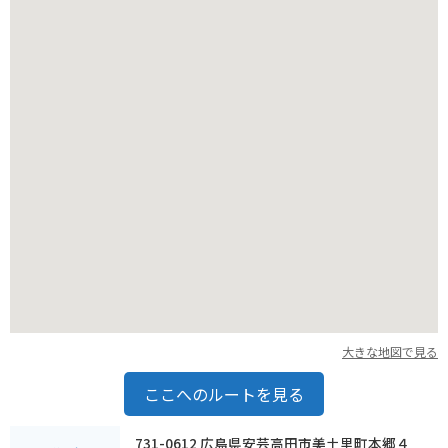
す。周辺には、歴史的な神社仏閣や景勝地も多く、観光拠点と
してもおすすめです。
大きな地図で見る
ここへのルートを見る
731-0612 広島県安芸高田市美土里町本郷４