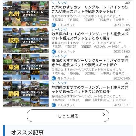
ツーリングができます。バイクで大分県にツーリングに
ツーリング
0
行く際は参考にしてください。
九州のおすすめツーリングルート！バイクで行
きたい絶景スポットや観光スポット紹介
九州のおすすめツーリングスポットをまとめました！
「福岡県」「佐賀県」「長崎県」「熊本県」「大分県」
「宮崎都」「鹿児島県」の各県の観光地紹介します。自
モトスポット
2023-09-05
然豊かな山々や湖、温泉地が点在し、四季折々の景色を
ツーリング
0
楽しめるスポットが多数あります。バイクで九州にツー
岐阜県のおすすめツーリングルート！絶景スポ
リングに行く際は参考にしてください。
ットや観光スポットをまとめて紹介
岐阜県のおすすめツーリングルートをまとめました！
「北部」「南東部」「南西部」の3つのルート紹介しま
す。自然豊かな山が充実しており、山を生かした施設や
モトスポット
2023-03-02
グルメ、絶景スポットなど、自然を満喫するツーリング
ツーリング
1
ができます。バイクで岐阜県にツーリングに行く際は参
東海のおすすめツーリングルート！バイクで行
考にしてください。
きたい絶景スポットや観光スポット紹介
東海のおすすめツーリングスポットをまとめました！
「岐阜県」「静岡県」「愛知県」「三重県」の各県の観
光地紹介します。自然豊かな山々や湖、温泉地が点在
モトスポット
2023-09-05
し、四季折々の景色を楽しめるスポットが多数ありま
ツーリング
1
す。バイクで東海にツーリングに行く際は参考にしてく
静岡県のおすすめツーリングルート！絶景スポ
ださい。
ットや観光スポットをまとめて紹介
静岡県のおすすめツーリングルートをまとめました！
「北西部」「北東部」「南部（富士山周辺）」の3つのル
ート紹介します。富士山を中心に自然豊かな景色や食事
モトスポット
2023-03-27
を楽しめるスポットが多数あります。バイクで静岡県に
ツーリングに行く際は参考にしてください。
もっと見る
オススメ記事