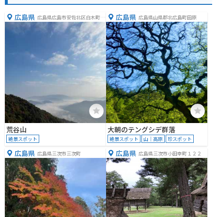
広島県
広島県
広島県広島市安佐北区白木町井
広島県山県郡北広島町田原
原
荒谷山
大朝のテングシデ群落
絶景スポット
絶景スポット
山｜高原
珍スポット
広島県
広島県
広島県三次市三次町
広島県三次市小田幸町１２２