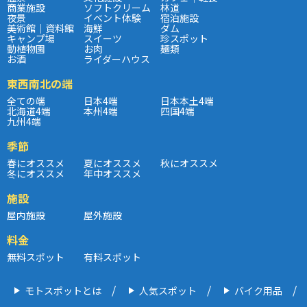
商業施設
ソフトクリーム
林道
夜景
イベント体験
宿泊施設
美術館｜資料館
海鮮
ダム
キャンプ場
スイーツ
珍スポット
動植物園
お肉
麺類
お酒
ライダーハウス
東西南北の端
全ての端
日本4端
日本本土4端
北海道4端
本州4端
四国4端
九州4端
季節
春にオススメ
夏にオススメ
秋にオススメ
冬にオススメ
年中オススメ
施設
屋内施設
屋外施設
料金
無料スポット
有料スポット
モトスポットとは
人気スポット
バイク用品