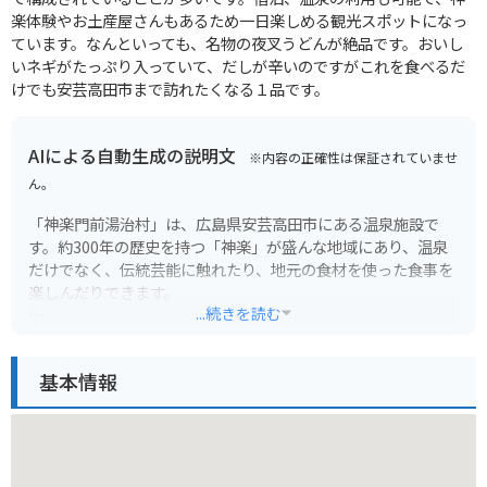
楽体験やお土産屋さんもあるため一日楽しめる観光スポットになっ
ています。なんといっても、名物の夜叉うどんが絶品です。おいし
いネギがたっぷり入っていて、だしが辛いのですがこれを食べるだ
けでも安芸高田市まで訪れたくなる１品です。
AIによる自動生成の説明文
※内容の正確性は保証されていませ
ん。
「神楽門前湯治村」は、広島県安芸高田市にある温泉施設で
す。約300年の歴史を持つ「神楽」が盛んな地域にあり、温泉
だけでなく、伝統芸能に触れたり、地元の食材を使った食事を
楽しんだりできます。
...続きを読む
温泉は、アルカリ性単純温泉で、神経痛や筋肉痛、関節痛など
に効果があるとされています。露天風呂やサウナ、家族風呂な
基本情報
どもあり、ゆったりと過ごせます。施設内には食事処や特産品
販売所もあり、地元の味が楽しめます。
バイクで行く場合は、中国自動車道「高田IC」から約10分ほど
で到着します。駐車場も広く、ツーリングの休憩にも最適で