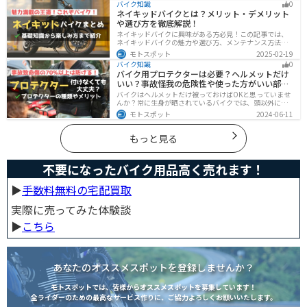
バイク知識
0
グライフを送りましょう！
ネイキッドバイクとは？メリット・デメリット
や選び方を徹底解説！
ネイキッドバイクに興味がある方必見！この記事では、
ネイキッドバイクの魅力や選び方、メンテナンス方法な
どを解説しています。実は、ネイキッドバイクは、操作
モトスポット
2025-02-19
性に優れており、初心者にも優しいバイクです。この記
バイク知識
0
事を読めば、ネイキッドバイクへの理解が深まります。
バイク用プロテクターは必要？ヘルメットだけ
いい？事故怪我の危険性や使った方がいい部位
も解説
バイクはヘルメットだけ被っておけばOKと思っていませ
んか？常に生身が晒されているバイクでは、頭以外にも
胸・背中・脚・腕など怪我のリスクが非常に高いです。
モトスポット
2024-06-11
プロテクターをちゃんと付けていれば事故の致命傷の7
0%は防げると言われています。安全にバイクに乗るため
にプロテクターの種類やつけた方が良い部位などをまと
もっと見る
めました。
不要になったバイク用品高く売れます！
▶︎
手数料無料の宅配買取
実際に売ってみた体験談
▶︎
こちら
あなたのオススメスポットを登録しませんか？
モトスポットでは、皆様からオススメスポットを募集しています！
全ライダーのための最高なサービス作りに、ご協力よろしくお願いいたします。