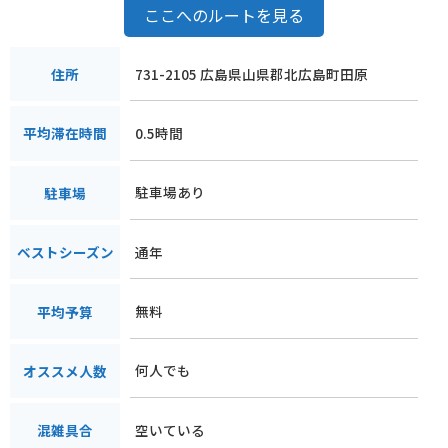
ここへのルートを見る
紅葉シーズンは特に交通量が多くなるので、時間に余裕を持っ
て訪れることをおすすめします。テングシデ群落周辺には、キ
ャンプ場や宿泊施設もあるので、大自然の中でゆったりと過ご
731-2105 広島県山県郡北広島町田原
住所
すのも良いでしょう。地元の名産品としては、「大朝そば」や
「大朝ワイン」が有名です。そばは、地元産のそば粉を使った
0.5時間
平均滞在時間
手打ちそばで、香り高くコシのある食感が特徴です。ワイン
は、地元産のブドウを使ったもので、フルーティーな味わいが
人気です。
駐車場あり
駐車場
通年
ベストシーズン
無料
平均予算
何人でも
オススメ人数
空いている
混雑具合