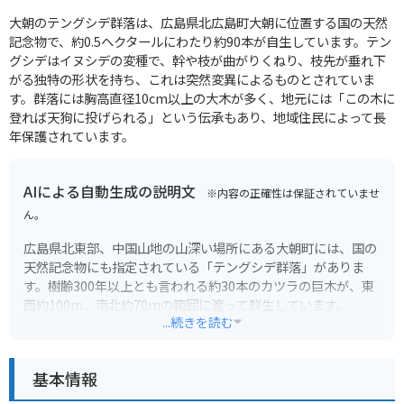
大朝のテングシデ群落は、広島県北広島町大朝に位置する国の天然
記念物で、約0.5ヘクタールにわたり約90本が自生しています。テン
グシデはイヌシデの変種で、幹や枝が曲がりくねり、枝先が垂れ下
がる独特の形状を持ち、これは突然変異によるものとされていま
す。群落には胸高直径10cm以上の大木が多く、地元には「この木に
登れば天狗に投げられる」という伝承もあり、地域住民によって長
年保護されています。
AIによる自動生成の説明文
※内容の正確性は保証されていませ
ん。
広島県北東部、中国山地の山深い場所にある大朝町には、国の
天然記念物にも指定されている「テングシデ群落」がありま
す。樹齢300年以上とも言われる約30本のカツラの巨木が、東
西約100m、南北約70mの範囲に渡って群生しています。
...続きを読む
カツラの木は、まっすぐに伸びるものが多いのですが、大朝の
テングシデ群落のカツラの木々は、根元付近から大きく枝分か
基本情報
れし、まるで天狗が足を広げているように見えることから、そ
の名がつけられました。秋の紅葉シーズンには、黄金色に輝く