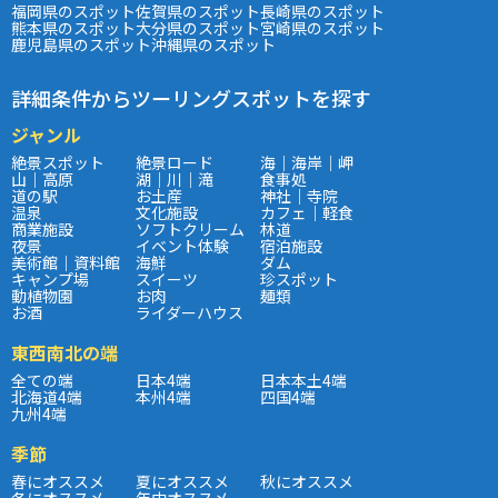
福岡県のスポット
佐賀県のスポット
長崎県のスポット
熊本県のスポット
大分県のスポット
宮崎県のスポット
鹿児島県のスポット
沖縄県のスポット
詳細条件からツーリングスポットを探す
ジャンル
絶景スポット
絶景ロード
海｜海岸｜岬
山｜高原
湖｜川｜滝
食事処
道の駅
お土産
神社｜寺院
温泉
文化施設
カフェ｜軽食
商業施設
ソフトクリーム
林道
夜景
イベント体験
宿泊施設
美術館｜資料館
海鮮
ダム
キャンプ場
スイーツ
珍スポット
動植物園
お肉
麺類
お酒
ライダーハウス
東西南北の端
全ての端
日本4端
日本本土4端
北海道4端
本州4端
四国4端
九州4端
季節
春にオススメ
夏にオススメ
秋にオススメ
冬にオススメ
年中オススメ