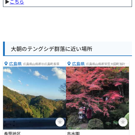
▶︎
こちら
大朝のテングシデ群落に近い場所
広島県
広島県
広島県山県郡北広島町長笹
広島県山県郡安芸太田町加計神
田３４１０
長笹地区
吉水園