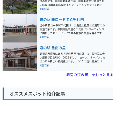
道の駅です。中国自動車道と浜田自動車道の分岐点であ
る広島自動車道 広島北インターチェンジのすぐそばに位
置し、ドライブ中の休憩スポットとして最適です。 地元
#道の駅
の特産品を販売する物産館や、地元食材を使った料理が
楽しめるレストラン、軽食コーナーがあります。中で
道の駅 舞ロードＩＣ千代田
も、地元産の新鮮な野菜や果物は人気です。また、豊平
どんぐり村の名物は、地元産のそば粉を使った手打ちそ
道の駅 舞ロードIC千代田は、広島県山県郡北広島町にあ
ばです。コシのある食感と、そばの香りが楽しめます。
る道の駅です。中国自動車道の千代田インターチェンジ
バイクで訪れる場合、広島北インターチェンジからすぐ
に隣接しており、ドライブ中の休憩に最適な場所です。
の場所にあり、アクセスは良好です。広い駐車場も完備
地元の特産品を販売する物産館や、地元食材を使った料
#道の駅
されているので、安心して駐車できます。道の駅から
理が楽しめるレストランがあります。特に、北広島町産
は、雄大な自然が広がる景色を楽しむことができます。
の新鮮な野菜や果物は人気です。また、バイク専用の駐
道の駅 邑南の里
春には桜、秋には紅葉と、四季折々の風景を楽しむこと
車場も完備されているので、ツーリングの休憩場所とし
ができます。ツーリングの休憩場所として、ぜひ立ち寄
てもおすすめです。 周辺には、豊かな自然が広がってお
島根県邑南町にある「道の駅 邑南の里」は、石州瓦の赤
ってみてください。
り、四季折々の景色を楽しむことができます。春には、
い屋根が目を引く、2025年にリニューアルオープンした
道の駅からほど近い場所に位置する、豊平町の「龍頭
ばかりの新しい観光拠点です。 バイクで訪れる方には、
峡」の桜並木がおすすめです。約300本ものソメイヨシ
広島と浜田を結ぶ国道261号沿いという好立地が魅力で
#道の駅
ノが咲き乱れる様子は圧巻です。夏には、川遊びやキャ
す。浜田自動車道の大朝インターチェンジからも近く、
ンプを楽しむことができます。秋には、紅葉の名所とし
周辺には適度なアップダウンと緩やかなカーブが続く快
「周辺の道の駅」をもっと見る
て知られる「三段峡」がおすすめです。国の特別名勝に
走路が多いため、ツーリングの休憩スポットとして最適
も指定されている景勝地で、遊歩道も整備されているの
です。駐車場も広く、屋根付きの休憩スペースやコンセ
で、ハイキングを楽しむことができます。冬には、スキ
ント完備のラウンジがあるため、スマートフォンの充電
ー場もオープンします。道の駅 舞ロードIC千代田は、観
やルート確認も快適に行えます。 グルメの注目は、A級
光の拠点としても最適な場所です。
オススメスポット紹介記事
グルメのまちとして知られる邑南町ならではの新鮮な特
産品です。特に手作りの「寿司弁当」は完売することも
あるほどの人気で、産直市には朝採れ野菜や地元の日本
酒が豊富に並びます。2階のイートインスペースからはの
どかな風景を眺めることができ、リフレッシュにぴった
りです。 近隣にはオオサンショウウオを観察できる「瑞
穂ハンザケ自然館」や、ハーブの香りに癒やされる「香