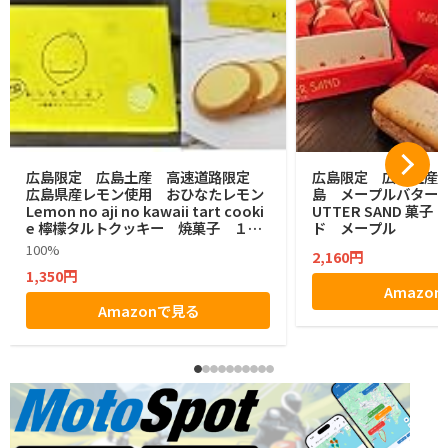
広島限定 広島土産 高速道路限定
広島限定 広島土産 HI
広島県産レモン使用 おひなたレモン
島 メープルバターサン
Lemon no aji no kawaii tart cooki
UTTER SAND 菓
e 檸檬タルトクッキー 焼菓子 １２
ド メープル
個
100%
2,160円
1,350円
Amazo
Amazonで見る