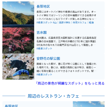
長笹地区
長笹にはオートバイ神社や絶景の高山があります。オー
トバイ神社ではツーリングの安全機関ができる絵馬やオ
ートバイおみくじなどライダーが楽しめる神社になって
います。無料で使える足湯もあり、ツーリングの疲れを
#絶景スポット
#山｜高原
#神社｜寺院
#カフェ｜軽食
癒すことができます。食事を摂ることもできます。 周辺
の山々は、ツーリングや写真撮影にもってこいの絶景ス
吉水園
ポットが多数あります。
吉水園は、広島県安芸太田町加計に位置する広島県指定
名勝の日本庭園で、江戸時代中期の1781年に加計隅屋1
6代当主の佐々木八右衛門正任が山荘として築庭しまし
た。茅葺屋根の「吉水亭」を中心に、池泉回遊式庭園が
#絶景スポット
広がり、遠望には太田川と山並みが望める美しい景観が
特徴です。著名な俳人や作家も訪れたこの庭園は、毎年6
安野花の駅公園
月と11月に一般公開され、春には県の天然記念物「モリ
アオガエル」、秋には紅葉の名所として多くの人々が訪
廃線となった駅が、春に花が咲く公園にとして整備され
れます。公開時期には、歴史的建造物とともに四季折々
た場所です。春には、線路の両側に桜が咲き、線路と一
の自然美を楽しめる貴重な機会となっています。
緒に写真を撮ることができるフォトスポットです。駅に
は、ディーゼル車両があり、車両と桜も絶景です。春に
#絶景スポット
は、「安野はなまつり」が開催されています。
「周辺の景色が綺麗なスポット」をもっと見る
周辺のレストラン・カフェ
長笹地区