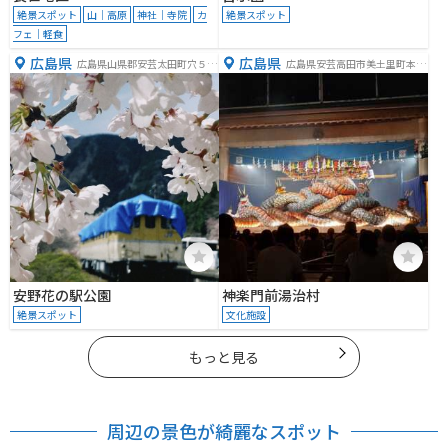
絶景スポット
山｜高原
神社｜寺院
カ
絶景スポット
フェ｜軽食
広島県
広島県
広島県山県郡安芸太田町穴５５
広島県安芸高田市美土里町本郷
４
４６２７
安野花の駅公園
神楽門前湯治村
絶景スポット
文化施設
もっと見る
周辺の景色が綺麗なスポット