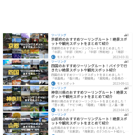
木の森公園」もあり、ここを起点に邑南町の魅力を存分
に楽しむことができます。
ツーリング
0
京都府のおすすめツーリングルート！絶景スポ
ットや観光スポットをまとめて紹介
京都府のおすすめツーリングルートをまとめました！
「北部」「中部（郊外）」「中部（市街地）」「南部」
の4つのルート紹介します。古い町並みや神社仏閣、自然
モトスポット
2023-03-31
に囲まれた風光明媚なスポットが数多く存在し、様々な
ツーリング
0
楽しみ方ができます。バイクで京都府にツーリングに行
四国のおすすめツーリングルート！バイクで行
く際は参考にしてください。
きたい絶景スポットや観光スポット紹介
四国のおすすめツーリングスポットをまとめました！
「徳島県」「香川県」「愛媛県」「高知県」の各県の観
光地紹介します。自然豊かな山々や湖、温泉地が点在
モトスポット
2023-09-11
し、四季折々の景色を楽しめるスポットが多数ありま
ツーリング
0
す。バイクで四国にツーリングに行く際は参考にしてく
神奈川県のおすすめツーリングルート！絶景ス
ださい。
ポットや観光スポットをまとめて紹介
神奈川県のおすすめツーリングルートをまとめました！
「宮ヶ瀬」「ヤビツ峠」「箱根」「湘南・江ノ島・鎌
倉」「三浦」「みなとみらい」の6つのルート紹介しま
モトスポット
2023-04-15
す。自然豊かなスポット、歴史ある観光名所、都市部で
ツーリング
0
楽しめるツーリングスポットまで多数あります。バイク
山形県のおすすめツーリングルート！絶景スポ
で神奈川県にツーリングに行く際は参考にしてくださ
ットや観光スポットをまとめて紹介
い。
山形県のおすすめツーリングルートをまとめました！
「北西部」「北東部」「南東部」の3つのルート紹介しま
す。豊かな自然と歴史的な観光スポット、山と海どちら