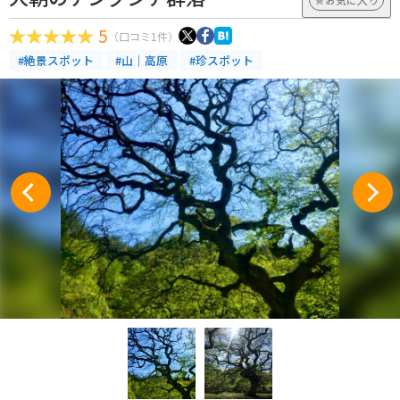
5
（口コミ1件）
#絶景スポット
#山｜高原
#珍スポット