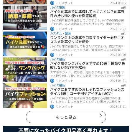
ツーリングできます。快適性だけでなく、機能性やデザ
モトスポット
2024-08-05
インに優れたものも多くあるので、安全にカッコよくバ
バイク知識
0
イクに乗りたい人は是非持っておきましょう。
バイク納車までに準備しておくことは？納車当
日の持ち物と流れを徹底解説
バイク納車日の準備をしていますか？バイクの契約が完
了すれば、あとは納車を待つだけですが、実はその待っ
ている間に準備しておくことはたくさんあります。納車
モトスポット
2022-12-26
当日に慌てずに済むよう、しっかり確認して準備してお
カスタム・整備
1
きましょう。
ワンランク上の洗車を目指すライダー必見！オ
ススメ洗車グッズを紹介
バイクは常に綺麗にしておきたいですよね。自分で洗車
したい人向けに、バイク洗車に最適なオススメの洗車グ
ッズを紹介します。汚れを落とすシャンプーからツヤを
モトスポット
2022-09-20
出すワックスまで全て紹介します。自分でバイク洗車を
バイク用品
0
しようと思っている方は参考にしてください。
バイク用タンクバッグおすすめ10選！種類や失
敗しない選び方を解説
スマホやカメラ、飲み物、地図などのよく使う小物をサ
ッと取り出して使いたい人必見！タンクバッグなら乗車
中でも簡単に荷物を確認できます。脱着もマグネットや
モトスポット
2024-04-21
吸盤でつけるだけで非常に簡単、しっかり固定したい人
バイク用品
0
はベルトを使うこともできます。
バイクにおすすめのおしゃれなファッションス
タイル6選！コーデ例やアイテムも紹介
バイクに乗る時の服は安全性を考慮する必要がありま
す。しかし、おしゃれを捨ててダサい服装では乗りたく
ないですよね？せっかくならカッコよく風を切って街を
モトスポット
2023-11-11
歩きたいもの。この記事では、そんな願いを叶えるた
め、王道から流行ファッションまでバイクに乗るときの
ファッションを解説します。
もっと見る
不要になったバイク用品高く売れます！