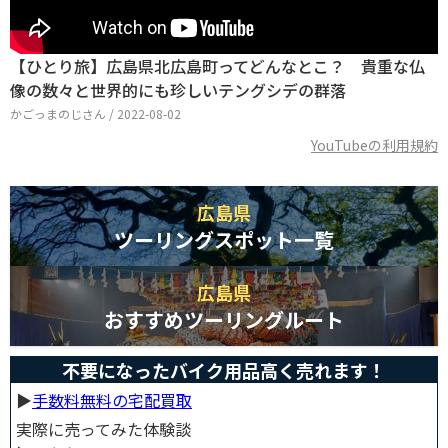
【ひとり旅】広島県北広島町ってどんなとこ？ 貴重な仏
像の数々と世界的にも珍しいテングシデの群落
かごっまのじさん / 2022-08-02
YouTubeの利用規約
広島県
ツーリングスポット一覧
広島県
おすすめツーリングルート
不要になったバイク用品高く売れます！
▶︎
手数料無料の宅配買取
実際に売ってみた体験談