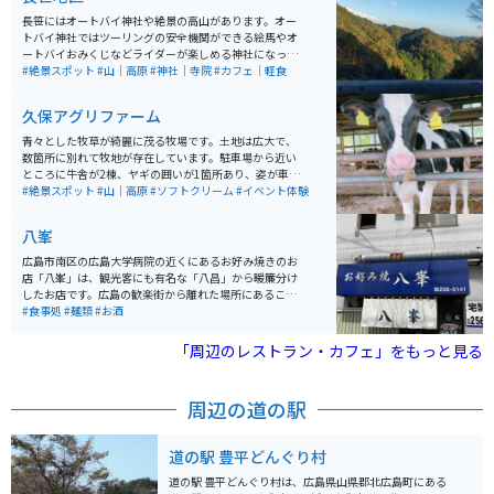
長笹にはオートバイ神社や絶景の高山があります。オー
トバイ神社ではツーリングの安全機関ができる絵馬やオ
ートバイおみくじなどライダーが楽しめる神社になって
います。無料で使える足湯もあり、ツーリングの疲れを
#絶景スポット
#山｜高原
#神社｜寺院
#カフェ｜軽食
癒すことができます。食事を摂ることもできます。 周辺
の山々は、ツーリングや写真撮影にもってこいの絶景ス
久保アグリファーム
ポットが多数あります。
青々とした牧草が綺麗に茂る牧場です。土地は広大で、
数箇所に別れて牧地が存在しています。駐車場から近い
ところに牛舎が2棟、ヤギの囲いが1箇所あり、姿が車内
からも見えます。 牧場内には、生乳を使用したジェラー
#絶景スポット
#山｜高原
#ソフトクリーム
#イベント体験
トの工房「アルトピアーノ」があります。牧地のひとつ
と隣接しており、景観を眺めながらおいしい商品をいた
八峯
だくことができます。また、地元野菜の販売、体験乳搾
り、バターづくりなども体験できる設備があります。
広島市南区の広島大学病院の近くにあるお好み焼きのお
店「八峯」は、観光客にも有名な「八昌」から暖簾分け
したお店です。広島の歓楽街から離れた場所にあること
から、ほとんどのお客さんは地元の方々です。大概の方
#食事処
#麺類
#お酒
が頼まれるのは、肉玉そばですが、通の方は肉玉うどん
を頼まれる方もいます。どちらも700円でボリュームも
「周辺のレストラン・カフェ」をもっと見る
あり、たっぷり入ったキャベツと麺、そして薄く敷いた
生地とのバランスがバッチリで、少し甘めのソースが載
っていて、とっても美味しいです。目の前の鉄板でお好
周辺の道の駅
み焼きを焼いている店の雰囲気も、昭和を感じられてい
い感じです。
道の駅 豊平どんぐり村
道の駅 豊平どんぐり村は、広島県山県郡北広島町にある