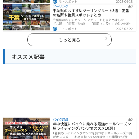
モトスポット
2023-04-18
も堪能できるスポットが多数あります。バイクで山形県
ツーリング
0
にツーリングに行く際は参考にしてください。
千葉県のおすすめツーリングルート3選！定番
の名所や絶景スポットまとめ
千葉県のおすすめツーリングルートをまとめました！
「北部」「南部（沿岸）」「南部（内陸）」の3つを地域
別で紹介します！千葉は首都圏からのアクセスも良く、
モトスポット
2023-02-22
海と山どちらも堪能できるのでツーリングには最適な場
所です。
もっと見る
オススメ記事
バイク用品
0
年中快適にバイクに乗れる最強オールシーズン
用ライディングパンツオススメ10選！
1着目のライディングパンツを持つならオールシーズン用
がオススメ！これさえ持っていれば全ての季節で快適に