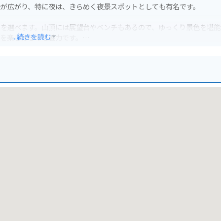
景が広がり、特に夜は、きらめく夜景スポットとしても有名です。
スを選べます。山頂には展望台やベンチもあるので、ゆっくり景色を堪能
...続きを読む
を楽しめるのも魅力です。
続いているので、快適に走行できます。ただし、道幅が狭い区間やカー
ますが、休日は混雑が予想されるので、早めの時間帯に行くのがおすす