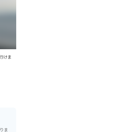
行けま
ありま