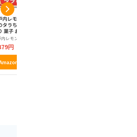
戸内レモン農園 ウ
広島 土産 牡蠣まる
アサムラサ
のタラちゃん 10袋
ごとせんべい (国内
土産セット K
り 菓子 おつまみ
旅行 日本 広島 お土
アサムラサキ
フトセット ギフト
産）
戸内レモン農園
おみやげ宅配便
1,080円
メ 広島土産 タラ
879円
1,857円
Amazo
Amazonで見る
Amazonで見る