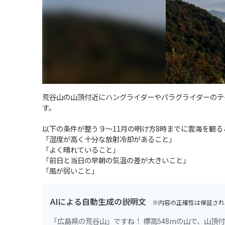
荒谷山の山頂付近にハングライダーやパラグライダーのテ
す。
以下の条件が整う９〜11月の明け方8時までに雲海を観る
「湿度が高く十分な放射冷却があること」
「よく晴れていること」
「前日と当日の早朝の気温の差が大きいこと」
「風が弱いこと」
AIによる自動生成の説明文
※内容の正確性は保証され
「広島県の荒谷山」ですね！ 標高548mの山で、山