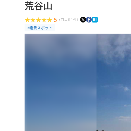
荒谷山
5
（口コミ1件）
#絶景スポット