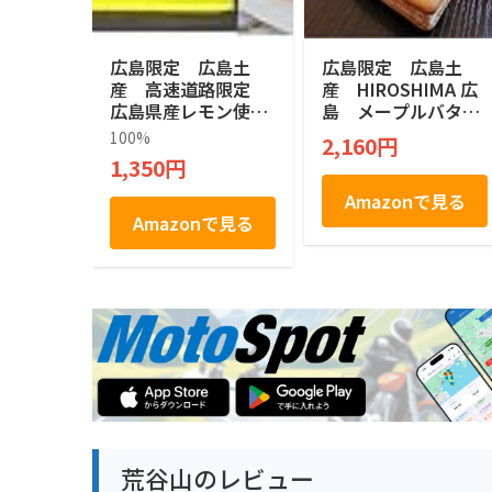
広島限定 広島土
広島限定 広島土
産 高速道路限定
産 HIROSHIMA 広
広島県産レモン使
島 メープルバター
用 おひなたレモン
サンド MAPLE BU
100%
2,160円
Lemon no aji no ka
TTER SAND 菓子 1
1,350円
waii tart cookie 檸
0個入 サンド メ
檬タルトクッキー
ープル
Amazonで見る
焼菓子 １２個
Amazonで見る
荒谷山のレビュー