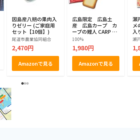
因島産八朔の果肉入
広島限定 広島土
瀬
りゼリー (ご家庭用
産 広島カープ カ
メ
セット【10個】)
ープの鯉人 CARP no
入
KOIBITO ホワイトラ
ギ
尾道市農業協同組合
100%
瀬
ングドシャ White
ウ
2,470円
1,980円
1,
Langue de chat I lo
ve Hiroshima カー
プ 焼菓子 １２個
Amazonで見る
Amazonで見る