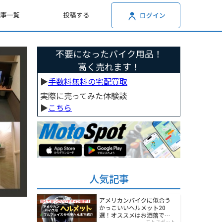
記事一覧
投稿する
ログイン
不要になったバイク用品！
高く売れます！
▶︎
手数料無料の宅配買取
実際に売ってみた体験談
▶︎
こちら
人気記事
アメリカンバイクに似合う
かっこいいヘルメット20
選！オススメはお洒落でワ
モトスポット