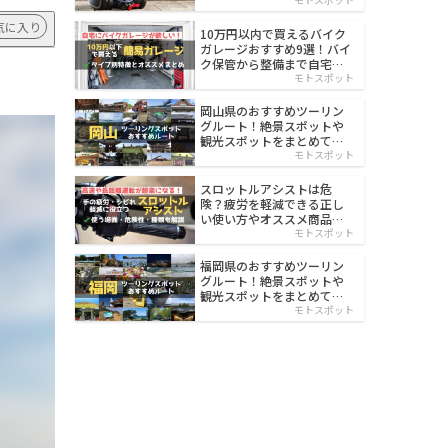
イルド
気に入り
10万円以内で買えるバイク
ガレージおすすめ9選！バイ
ク保管から整備まで自宅で
楽々
モトスポット
岡山県のおすすめツーリン
グルート！絶景スポットや
観光スポットをまとめて紹
介
モトスポット
スロットルアシストは危
険？疲労を軽減できる正し
い使い方やオススメ商品を
紹介
モトスポット
福岡県のおすすめツーリン
グルート！絶景スポットや
観光スポットをまとめて紹
介
モトスポット