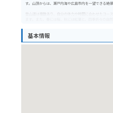
す。山頂からは、瀬戸内海や広島市内を一望できる絶
登山道は複数あり、自分の体力や時間に合わせたコー
ます。また、春には桜、秋には紅葉と、四季折々の自然
バイクで行く場合は、山頂付近まで舗装された道路が
基本情報
いので、安全運転を心がけてください。駐車場はあり
す。