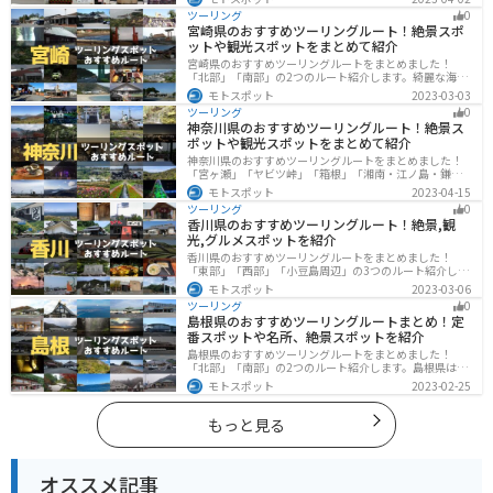
ットも多数あります。バイクで滋賀県にツーリングに行
ツーリング
0
く際は参考にしてください。
宮崎県のおすすめツーリングルート！絶景スポ
ットや観光スポットをまとめて紹介
宮崎県のおすすめツーリングルートをまとめました！
「北部」「南部」の2つのルート紹介します。綺麗な海岸
線が特徴的な海・自然豊かな山・趣のある神社を満喫す
モトスポット
2023-03-03
るツーリングができます。バイクで宮崎県にツーリング
ツーリング
0
に行く際は参考にしてください。
神奈川県のおすすめツーリングルート！絶景ス
ポットや観光スポットをまとめて紹介
神奈川県のおすすめツーリングルートをまとめました！
「宮ヶ瀬」「ヤビツ峠」「箱根」「湘南・江ノ島・鎌
倉」「三浦」「みなとみらい」の6つのルート紹介しま
モトスポット
2023-04-15
す。自然豊かなスポット、歴史ある観光名所、都市部で
ツーリング
0
楽しめるツーリングスポットまで多数あります。バイク
香川県のおすすめツーリングルート！絶景,観
で神奈川県にツーリングに行く際は参考にしてくださ
光,グルメスポットを紹介
い。
香川県のおすすめツーリングルートをまとめました！
「東部」「西部」「小豆島周辺」の3つのルート紹介しま
す。自然豊かな山から海、絶品グルメを満喫するツーリ
モトスポット
2023-03-06
ングができます。バイクで香川県にツーリングに行く際
ツーリング
0
は参考にしてください。
島根県のおすすめツーリングルートまとめ！定
番スポットや名所、絶景スポットを紹介
島根県のおすすめツーリングルートをまとめました！
「北部」「南部」の2つのルート紹介します。島根県は、
海と山が近く、1日で全然違う景色を堪能することができ
モトスポット
2023-02-25
ます。バイクで島根県にツーリングに行く際は参考にし
てください。
もっと見る
オススメ記事