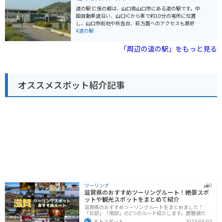
要文化財に指定されている「旧山﨑家住宅」がありま
道の駅 仁保の郷は、山口県山口市にある道の駅です。中
す。旧山﨑家住宅は、江戸時代後期の建築様式を残す貴
国自動車道沿い、山口ICから車で約10分の場所に位置
重な建造物で、一見の価値があります。 バイクで訪れる
し、山口市街地や秋吉台、萩方面へのアクセスも良好で
際は、道の駅 あいお にバイク専用の駐車場があるため安
す。 地元産の新鮮な野菜や果物、特産品を販売する直売
#道の駅
心です。中国自動車道を降りてすぐの場所にあるため、
所は、多くの人で賑わいます。特に、地元仁保産の新鮮
アクセスも抜群です。
な野菜は人気があり、朝早くから行列ができることもあ
「周辺の道の駅」をもっと見る
るほどです。また、併設のレストランでは、地元食材を
ふんだんに使った料理を味わうことができます。山口名
物の瓦そばや、新鮮な野菜を使った定食などが人気で
す。 バイクで訪れる場合、道の駅には広々とした駐車場
オススメスポット紹介記事
が完備されているので安心です。ツーリングの休憩地点
としても最適で、中国自動車道を利用するライダーが多
く立ち寄ります。周辺には、秋吉台や秋芳洞、萩など観
光スポットも点在しており、ツーリングの拠点としても
おすすめです。道の駅で地元の特産品やグルメを堪能し
たり、周辺の観光スポットを巡ったりして、山口の魅力
を満喫してください。
ツーリング
0
滋賀県のおすすめツーリングルート！絶景スポ
ットや観光スポットをまとめて紹介
滋賀県のおすすめツーリングルートをまとめました！
「北部」「南部」の2つのルート紹介します。琵琶湖だけ
でなく、比叡山ドライブウェイなどの山を楽しめるスポ
モトスポット
2023-04-02