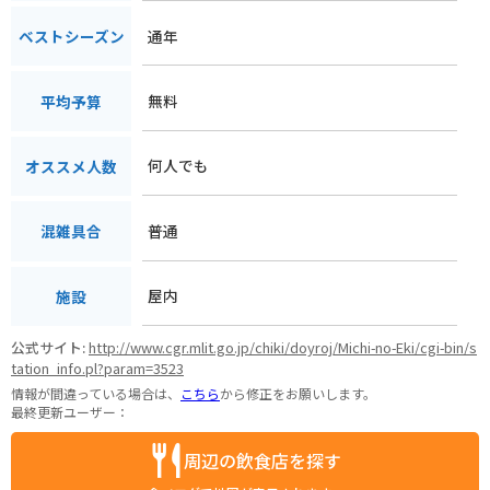
通年
ベストシーズン
無料
平均予算
何人でも
オススメ人数
普通
混雑具合
屋内
施設
公式サイト:
http://www.cgr.mlit.go.jp/chiki/doyroj/Michi-no-Eki/cgi-bin/s
tation_info.pl?param=3523
情報が間違っている場合は、
こちら
から修正をお願いします。
最終更新ユーザー：
周辺の飲食店を探す