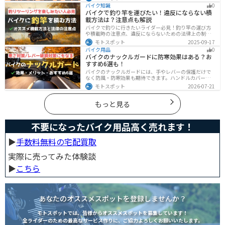
は、適切なヘッドライト交換が必要です。自分で交換す
バイク知識
0
る方法からショップに依頼する場合の費用までわかりや
バイクで釣り竿を運びたい！違反にならない積
すくお伝えします！
載方法は？注意点も解説
バイクで釣りに行きたいライダー必見！釣り竿の運び方
や積載時の注意点、違反にならないための法律上の制限
を解説。風の影響やバランス、安全面のポイントを押さ
モトスポット
2025-09-17
えつつ、おすすめのロッドケース・ロッドホルダー・コ
バイク用品
0
ンパクトロッドも紹介。ツーリング途中に気軽に釣りを
バイクのナックルガードに防寒効果はある？お
楽しみたい方にも最適な情報が満載
すすめ6選も！
バイクのナックルガードには、手やレバーの保護だけで
なく防風・防寒効果も期待できます。ハンドルカバーと
の違いやメリット・デメリット、選び方を解説し、冬の
モトスポット
2026-07-21
ツーリングにおすすめの大型ナックルガード6選を価格や
特徴とともに紹介します。
もっと見る
不要になったバイク用品高く売れます！
▶︎
手数料無料の宅配買取
実際に売ってみた体験談
▶︎
こちら
あなたのオススメスポットを登録しませんか？
モトスポットでは、皆様からオススメスポットを募集しています！
全ライダーのための最高なサービス作りに、ご協力よろしくお願いいたします。