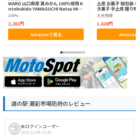
WARD 山口県産 夏みかん 100％使用 K
土産 お菓子 個包装 
otobukido YAMAGUCHI Natsu Mika
き菓子 手土産 贈り物
n Langue De Chat やまぐち 夏みかん
元 お歳暮
100%
大光物産
ラングドシャ チョコレート菓子 １０枚
2,281円
1,420円
入り ラングドシャ
Amazonで見る
Amazo
道の駅 潮彩市場防府のレビュー
未ログインユーザー
2022-11-06 23:42