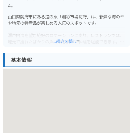
ん。
山口県防府市にある道の駅「潮彩市場防府」は、新鮮な海の幸
や地元の特産品が楽しめる人気のスポットです。
瀬戸内海を望む絶好のロケーションにあり、レストランでは、
...続きを読む
地元で獲れたばかりの魚介類を使った料理を堪能できます。
市場では、新鮮な魚介類はもちろんのこと、野菜や果物、加工
品など、地元の特産品が数多く販売されています。
基本情報
バイクで訪れる場合、道の駅には広い駐車場が完備されている
ので安心です。
また、防府市は、歴史的な街並みが残る観光都市としても知ら
れています。
潮彩市場防府を起点に、防府天満宮や毛利氏庭園など、周辺の
観光スポットを巡ってみるのもおすすめです。
道の駅で購入した特産品は、お土産としても最適です。
新鮮な海の幸や、地元で採れた果物を使ったジャムなどは、旅
の思い出にぴったりです。