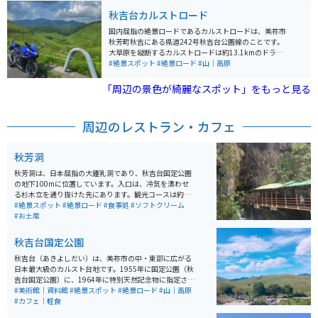
洞、高知の龍河洞と並び、日本三大鍾乳洞の一つで、特
秋吉台カルストロード
別天然記念物にも指定されています。 洞内には見事な造
形美の数々があり、百枚皿や黄金柱などは忘れがたい美
国内屈指の絶景ロードであるカルストロードは、美祢市
しさです。また、冒険コースや、秋芳洞・闇のロマン体
秋芳町秋吉にある県道242号秋吉台公園線のことです。
験などもあり、スリリングな探検を楽しむことができま
大草原を縦断するカルストロードは約13.1kmのドライ
す。 一般入洞時間が終了した19時からは、秋芳洞・闇の
ブウェイで、かつては有料道路だったところが、現在は
#絶景スポット
#絶景ロード
#山｜高原
ロマン体験を体験することができます。懐中電灯1本で歩
無料開放されています。 息をのむほどの圧巻の景色で3
く夜の探検コースで、洞内の照明を消した暗闇の秋芳洞
億5千年以上もかけて出来た大地は人々を魅了し、開放
「周辺の景色が綺麗なスポット」をもっと見る
を歩き、一層神秘的な眺めに感動することができます。
感のある爽快なロードとなっています。カルストロード
洞内の温度は四季を通じて一定で、雨の日でも快適に観
の途中に駐車場があり、徒歩で散策をすることも可能で
光することができます。
す。カルストードの近くには、秋芳洞や大正洞などの洞
周辺のレストラン・カフェ
窟もあり、歴史を感じつつゆったりと過ごすことのでき
る場所となっています。
秋芳洞
秋芳洞は、日本屈指の大鍾乳洞であり、秋吉台国定公園
の地下100mに位置しています。入口は、冷気を漂わせ
る杉木立を通り抜けた先にあります。観光コースは約1k
m、四季を通じて温度が17℃で一定しており、快適に観
#絶景スポット
#絶景ロード
#食事処
#ソフトクリーム
光することができます。洞内には不思議な自然の造形美
#お土産
が変化に富んでいて、とても感動します。岩手の龍泉
洞、高知の龍河洞と並び、日本三大鍾乳洞の一つで、特
秋吉台国定公園
別天然記念物にも指定されています。 洞内には見事な造
形美の数々があり、百枚皿や黄金柱などは忘れがたい美
秋吉台（あきよしだい）は、美祢市の中・東部に広がる
しさです。また、冒険コースや、秋芳洞・闇のロマン体
日本最大級のカルスト台地です。1955年に国定公園（秋
験などもあり、スリリングな探検を楽しむことができま
吉台国定公園）に、1964年に特別天然記念物に指定され
す。 一般入洞時間が終了した19時からは、秋芳洞・闇の
ています。この秋吉台の雄大な景観を作っている石灰石
#美術館｜資料館
#絶景スポット
#絶景ロード
#山｜高原
ロマン体験を体験することができます。懐中電灯1本で歩
は、およそ3億5千万年前に南方の海でサンゴ礁として誕
#カフェ｜軽食
く夜の探検コースで、洞内の照明を消した暗闇の秋芳洞
生し、それから長い年月を経て現在のようなカルスト台