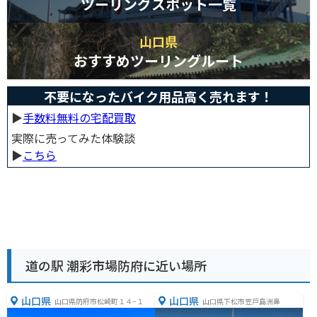
ツーリングスポット一覧
山口県
おすすめツーリングルート
不要になったバイク用品高く売れます！
▶︎
手数料無料の宅配買取
実際に売ってみた体験談
▶︎
こちら
道の駅 潮彩市場防府に近い場所
山口県
山口県
山口県防府市松崎町１４−１
山口県下松市笠戸島洲鼻