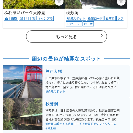
ふれあいパーク大原湖
秋芳洞
山｜高原
湖｜川｜滝
キャンプ場
絶景スポット
絶景ロード
食事処
ソフ
トクリーム
お土産
もっと見る
周辺の景色が綺麗なスポット
笠戸大橋
山口県下松市より、笠戸島に渡っている赤く塗られた鉄
橋です。長さはあまり長くはないですが、左右に瀬戸内
海と島々が一望でき、特に晴れている日は眺めが良い絶
景スポットです。ツーリングやドライブには最適です。
#絶景スポット
秋芳洞
秋芳洞は、日本屈指の大鍾乳洞であり、秋吉台国定公園
の地下100mに位置しています。入口は、冷気を漂わせ
る杉木立を通り抜けた先にあります。観光コースは約1k
m、四季を通じて温度が17℃で一定しており、快適に観
#絶景スポット
#絶景ロード
#食事処
#ソフトクリーム
光することができます。洞内には不思議な自然の造形美
#お土産
が変化に富んでいて、とても感動します。岩手の龍泉