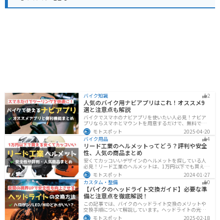
バイク知識
2
人気のバイク用ナビアプリはこれ！オススメ9
選と注意点も解説
バイクでスマホのナビアプリを使いたい人必見！ナビア
プリならスマホとマウントを用意するだけで、無料です
ぐにナビが利用できます。インカムがあれば音声案内も
モトスポット
2025-04-20
聞けるので運転に集中したまま簡単にルートの把握がで
バイク用品
4
きます。慣れない土地やツーリングなどで活躍すること
リード工業のヘルメットってどう？評判や安全
間違いなしのオススメナビアプリを紹介します。
性、人気の商品まとめ
安くてカッコいいデザインのヘルメットを探している人
必見！リード工業のヘルメットは、1万円以下でも買える
ヘルメットが多数あります。安全基準もしっかりクリア
モトスポット
2024-01-27
しており、安全性にも優れています。種類も豊富でカス
カスタム・整備
0
タム用のシールドもあるので、クールに決めたい人にオ
【バイクのヘッドライト交換ガイド】必要な準
ススメです。
備と注意点を徹底解説！
この記事では、バイクのヘッドライト交換のメリットや
交換手順について解説しています。ヘッドライトの光が
弱くなっていませんか？夜間の視界を改善するために
モトスポット
2025-02-18