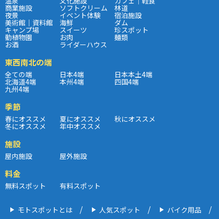
温泉
文化施設
カフェ｜軽食
商業施設
ソフトクリーム
林道
夜景
イベント体験
宿泊施設
美術館｜資料館
海鮮
ダム
キャンプ場
スイーツ
珍スポット
動植物園
お肉
麺類
お酒
ライダーハウス
東西南北の端
全ての端
日本4端
日本本土4端
北海道4端
本州4端
四国4端
九州4端
季節
春にオススメ
夏にオススメ
秋にオススメ
冬にオススメ
年中オススメ
施設
屋内施設
屋外施設
料金
無料スポット
有料スポット
モトスポットとは
人気スポット
バイク用品