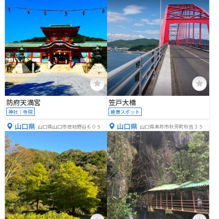
防府天満宮
笠戸大橋
神社｜寺院
絶景スポット
山口県
山口県
山口県山口市徳地野谷６０５
山口県美祢市秋芳町秋吉３５０
６−２