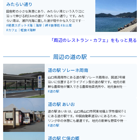
を歩き、一層神秘的な眺めに感動することができます。
地を形成しました。
みたらい通り
洞内の温度は四季を通じて一定で、雨の日でも快適に観
光することができます。
田舎町の小さな漁港にあり、みたらい湾という入り江に
沿って伸びる約1kmの道が「みたらい通り」です。みた
らい湾は、瀬戸内海に面した波が穏やかな入り江です。
みたらい通りからはその入り江を一望でき、目前に広が
#絶景スポット
#海｜海岸｜岬
#食事処
#お土産
る青い海と通りに対面する象鼻ヶ岬という岬に映える山
#カフェ｜軽食
#海鮮
の緑が目を癒し、 穏やかな風の音と潮の香りが心を落ち
着かせてくれます。 また、少し歩けば、美味しいコーヒ
「周辺のレストラン・カフェ」をもっと見る
ーを淹れてくれるカフェや地元の食材を使用した料理で
もてなしてくれる食堂もあり、 お腹も満たしてくれま
す。
周辺の道の駅
道の駅 ソレーネ周南
山口県周南市にある道の駅 ソレーネ周南は、国道2号線
沿いに位置するドライブイン型の道の駅です。地元の新
鮮な農産物が購入できる農産物直売所や、地元食材を使
ったレストランが人気です。 レストランでは、周南市の
#道の駅
名産品である「周南みかん」を使ったソフトクリームや
ジュースがおすすめです。また、地元産の新鮮な魚介類
道の駅 あいお
を使った料理も楽しむことができます。 バイクで訪れる
場合、道の駅には広々とした駐車場が完備されているの
道の駅 あいお は、山口県山口市阿東地福上字市畑607-1
で安心です。道の駅 ソレーネ周南を拠点に、周辺の観光
にある道の駅です。中国自動車道沿いにあるため、ツー
スポットを巡るのも良いでしょう。例えば、瀬戸内海国
リング中の休憩にも最適です。 地元の新鮮な野菜や特産
立公園に浮かぶ島々を巡る周防大島へのツーリングはい
品が販売されている直売所があり、特におすすめは「あ
#道の駅
かがでしょうか。
とう和牛」です。道の駅 あいお 内にあるレストランで
は、あとう和牛を使った料理を味わうことができます。
道の駅 仁保の郷
また、道の駅 あいお から車で約5分の場所には、国の重