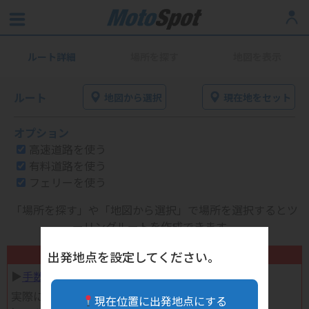
ルート詳細
場所を探す
地図を表示
ルート
地図から選択
現在地をセット
オプション
高速道路を使う
有料道路を使う
フェリーを使う
「場所を探す」や「地図から選択」で場所を選択するとツ
ーリングルートを作成できます。
不要になったバイク用品高く売れます！
出発地点を設定してください。
▶︎
手数料完全無料の自宅で売れる宅配買取
実際に売ってみた体験談
現在位置に出発地点にする