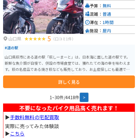
文化を一度に楽しめる観光スポットです。
予算：
無料
混雑：
普通
滞在：
1時間
施設：
屋内
5
山口県
（口コミ1件）
#道の駅
山口県萩市にある道の駅「萩しーまーと」は、日本海に面した道の駅です。
新鮮な魚介類が自慢で、併設の市場食堂では、獲れたての海の幸を味わえま
す。萩の名産品である焼き萩なども販売しており、お土産探しにも最適です。
バイクで訪れる際は、駐車場も広く、休憩場所としても最適です。日本海を
詳しく見る
眺めながらのツーリングの休憩に、ぜひお立ち寄りください。新鮮な海の幸
と萩の風情を感じることができます。
1~30件/4418件
>
不要になったバイク用品高く売れます！
▶︎
手数料無料の宅配買取
実際に売ってみた体験談
▶︎
こちら