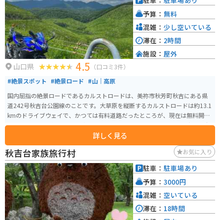
駐車：
駐車場あり
す。 一般入洞時間が終了した19時からは、秋芳洞・闇のロマン体験を体験す
予算：
無料
ることができます。懐中電灯1本で歩く夜の探検コースで、洞内の照明を消し
た暗闇の秋芳洞を歩き、一層神秘的な眺めに感動することができます。洞内の
混雑：
少し空いている
温度は四季を通じて一定で、雨の日でも快適に観光することができます。
滞在：
2時間
施設：
屋外
4.5
山口県
（口コミ3件）
#絶景スポット
#絶景ロード
#山｜高原
国内屈指の絶景ロードであるカルストロードは、美祢市秋芳町秋吉にある県
道242号秋吉台公園線のことです。大草原を縦断するカルストロードは約13.1
kmのドライブウェイで、かつては有料道路だったところが、現在は無料開放
されています。 息をのむほどの圧巻の景色で3億5千年以上もかけて出来た大
詳しく見る
地は人々を魅了し、開放感のある爽快なロードとなっています。カルストロ
ードの途中に駐車場があり、徒歩で散策をすることも可能です。カルストー
秋吉台家族旅行村
お気に入り
ドの近くには、秋芳洞や大正洞などの洞窟もあり、歴史を感じつつゆったり
と過ごすことのできる場所となっています。
駐車：
駐車場あり
予算：
3000円
混雑：
空いている
滞在：
18時間