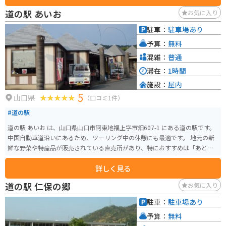
で訪れる場合、道の駅には広々とした駐車場が完備されているので安心で
道の駅 あいお
お気に入り
す。道の駅 ソレーネ周南を拠点に、周辺の観光スポットを巡るのも良いでし
ょう。例えば、瀬戸内海国立公園に浮かぶ島々を巡る周防大島へのツーリン
駐車：
駐車場あり
グはいかがでしょうか。
予算：
無料
混雑：
普通
滞在：
1時間
施設：
屋内
5
山口県
（口コミ1件）
#道の駅
道の駅 あいお は、山口県山口市阿東地福上字市畑607-1 にある道の駅です。
中国自動車道沿いにあるため、ツーリング中の休憩にも最適です。 地元の新
鮮な野菜や特産品が販売されている直売所があり、特におすすめは「あとう
和牛」です。道の駅 あいお 内にあるレストランでは、あとう和牛を使った料
詳しく見る
理を味わうことができます。 また、道の駅 あいお から車で約5分の場所に
は、国の重要文化財に指定されている「旧山﨑家住宅」があります。旧山﨑
道の駅 仁保の郷
お気に入り
家住宅は、江戸時代後期の建築様式を残す貴重な建造物で、一見の価値があ
ります。 バイクで訪れる際は、道の駅 あいお にバイク専用の駐車場があるた
駐車：
駐車場あり
め安心です。中国自動車道を降りてすぐの場所にあるため、アクセスも抜群
予算：
無料
です。