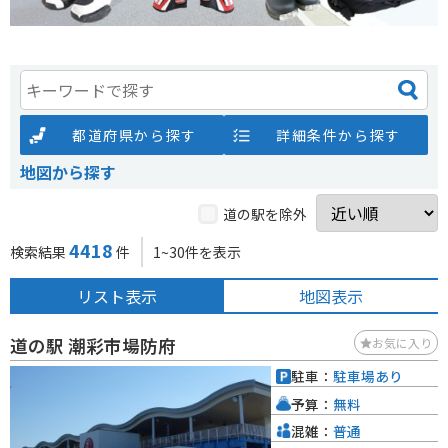
都道府県から探す
詳細条件から探す
地図から探す
道の駅を除外
4418
検索結果
件
1~30件を表示
リスト表示
地図表示
道の駅 潮彩市場防府
お気に入り
駐車：
駐車場あり
予算：
無料
混雑：
普通