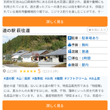
別府弁天池は山口県美祢市にある日本名水百選に選定され、灌漑や養鱒にも
利用されています。透き通ったブルーの湧き水には目を奪われます。 併設さ
れている美祢市養鱒場釣り堀では、ニジマス釣りを楽しむことができ、その
他軽食もとることができます。
詳しく見る
道の駅 萩往還
お気に入り
駐車：
駐車場あり
予算：
無料
混雑：
普通
滞在：
1時間
施設：
屋内
5
山口県
（口コミ1件）
#道の駅
#山｜高原
#食事処
#お肉
#麺類
#ソフトクリーム
#お土産
歴史の道「萩往還」沿いにある道の駅です。特産品販売所である「物産館」
には、夏みかんのお菓子をはじめ、地酒、干物、蒲鉾といった萩を代表する
名産品が揃っています。 また、農産物直売所「野菜まぁと」では、萩産の特
産野菜や果物を中心に新鮮なものを直売しています。萩の海の幸・山の幸が
詳しく見る
いっぱいの道の駅です。「見蘭牛 ダイニング玄」「うどん茶屋 橙々亭」とい