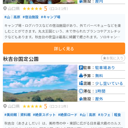
施設：
屋内
5
山口県
（口コミ1件）
#山｜高原
#宿泊施設
#キャンプ場
キャンプ場・ログハウスなどの宿泊施設があり、外でバーベキューなどを楽
しむことができます。丸太王国という、木で作られたブランコやアスレチッ
クなどもあります。秋吉台の夜空は最高に綺麗で癒されます。ソロキャンプや
星を眺めなら宿泊するのもオススメです。
詳しく見る
秋吉台国定公園
お気に入り
駐車：
駐車場あり
予算：
無料
混雑：
少し空いている
滞在：
1時間
施設：
屋外
5
山口県
（口コミ1件）
#美術館｜資料館
#絶景スポット
#絶景ロード
#山｜高原
#カフェ｜軽食
秋吉台（あきよしだい）は、美祢市の中・東部に広がる日本最大級のカルス