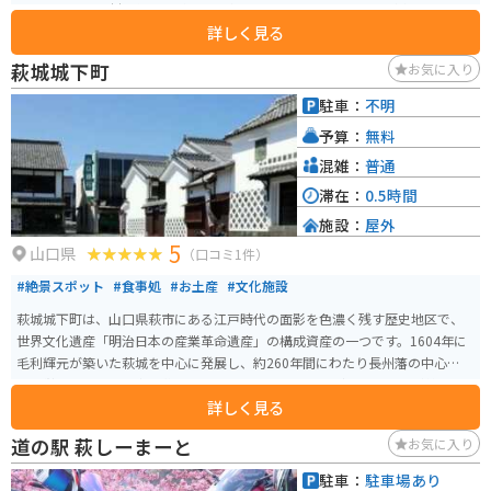
ンでは、地元食材を使った料理や、名物の「ふくえラーメン」が楽しめま
詳しく見る
す。また、道の駅 ハピネスふくえは、バイクツーリングの目的地としても人
気です。駐車場も広く、休憩 facilities も充実しているので、ツーリングの休
萩城城下町
お気に入り
憩に最適です。\n\n周辺には、豊かな自然が広がっており、サイクリングや
ハイキングを楽しむこともできます。少し足を延ばせば、周南市の観光スポ
駐車：
不明
ットである「徳山動物園」や「周南市美術博物館」にもアクセスできます。
予算：
無料
混雑：
普通
滞在：
0.5時間
施設：
屋外
5
山口県
（口コミ1件）
#絶景スポット
#食事処
#お土産
#文化施設
萩城城下町は、山口県萩市にある江戸時代の面影を色濃く残す歴史地区で、
世界文化遺産「明治日本の産業革命遺産」の構成資産の一つです。1604年に
毛利輝元が築いた萩城を中心に発展し、約260年間にわたり長州藩の中心地と
して栄えました。武家屋敷や白壁、土塀、なまこ壁など歴史的建築が美しく
詳しく見る
保存され、堀内鍵曲や菊屋家住宅などの見どころも多く、江戸時代の雰囲気
を体感できます。 古民家カフェや萩焼の窯元、地元の飲食店も点在してお
道の駅 萩しーまーと
お気に入り
り、散策の合間に休憩や食事を楽しめます。バイクや車で訪れる場合は町外
の駐車場を利用し、中心部は徒歩で回ると快適です。歴史、建物、町並み、
駐車：
駐車場あり