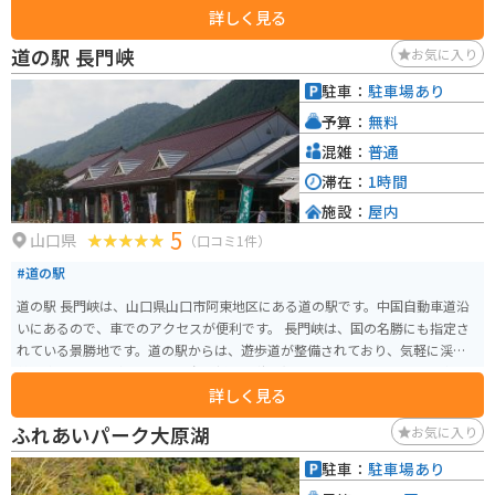
詳しく見る
道の駅 長門峡
お気に入り
駐車：
駐車場あり
予算：
無料
混雑：
普通
滞在：
1時間
施設：
屋内
5
山口県
（口コミ1件）
#道の駅
道の駅 長門峡は、山口県山口市阿東地区にある道の駅です。中国自動車道沿
いにあるので、車でのアクセスが便利です。 長門峡は、国の名勝にも指定さ
れている景勝地です。道の駅からは、遊歩道が整備されており、気軽に渓谷
美を楽しむことができます。春は新緑、秋は紅葉と、四季折々の風景を楽し
詳しく見る
むことができます。 また、道の駅には、地元の特産品を販売する直売所があ
ります。地元産の野菜や果物はもちろん、阿東地区でとれたジビエを使った
ふれあいパーク大原湖
お気に入り
加工品なども販売されています。 バイクで訪れる場合、道の駅には広い駐車
場が完備されているので安心です。長門峡周辺は、ワインディングロードが
駐車：
駐車場あり
続くので、ツーリングにも最適なエリアです。 周辺には、キャンプ場や温泉