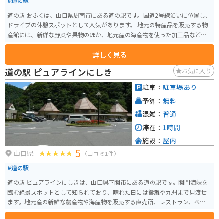
#道の駅
道の駅 おふくは、山口県周南市にある道の駅です。国道2号線沿いに位置し、
ドライブの休憩スポットとして人気があります。 地元の特産品を販売する物
産館には、新鮮な野菜や果物のほか、地元産の海産物を使った加工品などが
並びます。レストランでは、地元食材を使った料理を楽しむことができ、中で
詳しく見る
も「ふくの唐揚げ定食」は、道の駅おふくの名物として人気です。 バイクで
訪れる場合、道の駅には広い駐車場が完備されているので安心です。また、
道の駅 ピュアラインにしき
お気に入り
道の駅おふくは、周南市の海岸線に近い場所に位置しており、周辺には美し
い景色が楽しめるスポットがたくさんあります。道の駅から少し足を延ばせ
駐車：
駐車場あり
ば、穏やかな瀬戸内海を望むことができる「周防大島」や、白い砂浜が美し
予算：
無料
い「きららビーチ焼野」など、観光スポットも充実しています。
混雑：
普通
滞在：
1時間
施設：
屋内
5
山口県
（口コミ1件）
#道の駅
道の駅 ピュアラインにしきは、山口県下関市にある道の駅です。関門海峡を
臨む絶景スポットとして知られており、晴れた日には響灘や九州まで見渡せ
ます。地元産の新鮮な農産物や海産物を販売する直売所、レストラン、ベーカ
リーなどがあり、ドライブ中の休憩に最適です。 ツーリングで訪れる場合、