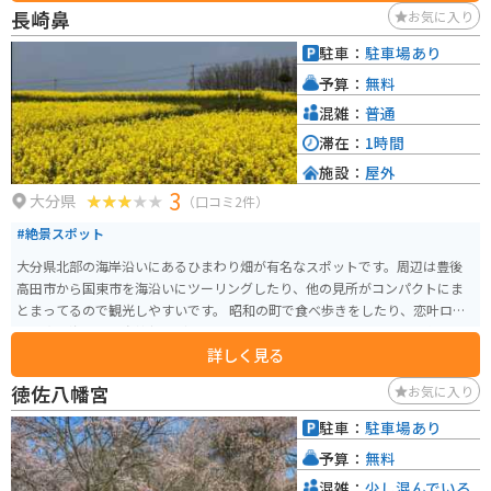
う御食事処があり、夏蜜柑ソフトなどのテイクアウトコーナーもあります。
長崎鼻
お気に入り
敷地内にある「松陰記念館」では、吉田松陰が全国を旅した行程を示す地図
や、松下村塾を再現したコーナーなどが展示されています。建物の前には、
駐車：
駐車場あり
吉田松陰や高杉晋作、木戸孝允など、幕末の志士たちの銅像が立ち並びます。
予算：
無料
混雑：
普通
滞在：
1時間
施設：
屋外
3
大分県
（口コミ2件）
#絶景スポット
大分県北部の海岸沿いにあるひまわり畑が有名なスポットです。周辺は豊後
高田市から国東市を海沿いにツーリングしたり、他の見所がコンパクトにま
とまってるので観光しやすいです。 昭和の町で食べ歩きをしたり、恋叶ロー
ド、真玉海岸、粟島神社なども合わせて回ると良いです。近くにいい宿泊場
詳しく見る
所が少ないので、宿泊するなら大分市や別府を拠点にして訪れることをオス
スメします。
徳佐八幡宮
お気に入り
駐車：
駐車場あり
予算：
無料
混雑：
少し混んでいる