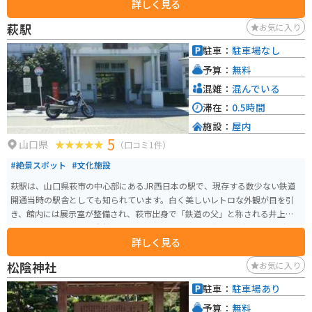
詳しく見る
道の駅には広々とした駐車場が完備されているので安心です。関門海峡を眺
めながら、地元グルメを堪能したり、お土産探しを楽しんでみてはいかがで
萩駅
お気に入り
しょうか。周辺には、壇ノ浦や火の山公園など、歴史と自然を感じられる観
光スポットも点在しているので、バイクで巡るのもおすすめです。 道の駅で
駐車：
駐車場なし
購入できる名産品としては、地元で獲れた新鮮な魚介類や、下関名物のふぐ
予算：
無料
を使った加工品などが人気です。また、地元産の野菜や果物を使ったジャム
やジュースなども販売されています。
混雑：
混んでいる
滞在：
0.5時間
施設：
屋内
5
山口県
（口コミ1件）
#絶景スポット
#文化施設
萩駅は、山口県萩市の中心部にあるJR西日本の駅で、現存する数少ない鉄道
開通当時の駅舎としても知られています。白く美しいレトロな外観が目を引
き、館内には展示室が整備され、萩市出身で「鉄道の父」と称される井上勝
に関する資料や、萩の自然や歴史を紹介しています。夜には日没から22時ま
詳しく見る
でライトアップされ、趣のある景観を楽しめます。 駅は観光の拠点として便
利で、城下町や萩城跡、松陰神社へのアクセスもスムーズ。レンタサイクル
松陰神社
お気に入り
やバスも利用でき、車やバイクの場合は駅周辺の有料駐車場を活用すると便
利です。歴史と観光情報が充実した、萩市観光のスタート地点に最適な駅で
駐車：
駐車場あり
す。
予算：
無料