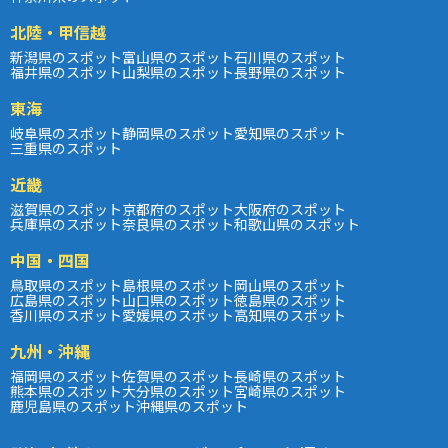
北陸・甲信越
新潟県のスポット
富山県のスポット
石川県のスポット
福井県のスポット
山梨県のスポット
長野県のスポット
東海
岐阜県のスポット
静岡県のスポット
愛知県のスポット
三重県のスポット
近畿
滋賀県のスポット
京都府のスポット
大阪府のスポット
兵庫県のスポット
奈良県のスポット
和歌山県のスポット
中国・四国
鳥取県のスポット
島根県のスポット
岡山県のスポット
広島県のスポット
山口県のスポット
徳島県のスポット
香川県のスポット
愛媛県のスポット
高知県のスポット
九州・沖縄
福岡県のスポット
佐賀県のスポット
長崎県のスポット
熊本県のスポット
大分県のスポット
宮崎県のスポット
鹿児島県のスポット
沖縄県のスポット