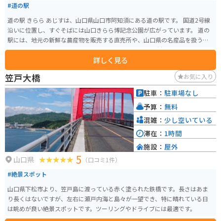
#道の駅
道の駅 きらら あじすは、山口県山口市阿知須にある道の駅です。 国道2号線
沿いに位置し、すぐそばには山口きらら博記念公園が広がっています。 道の
駅には、地元の新鮮な農産物を販売する直売所や、山口県の名産品を扱うお
土産コーナーがあります。 レストランでは、地元産の食材を使った料理を楽
詳しく見る
しむことができます。 おすすめは、新鮮な魚介を使った海鮮丼です。 山口き
らら博記念公園は、広大な敷地を持つ公園で、遊具広場や芝生広場、日本庭
笠戸大橋
お気に入り
園などがあります。 春には桜、秋にはコスモスが咲き乱れ、四季折々の景色
を楽しむことができます。 また、園内には、山口県出身の詩人・中原中也の
駐車：
駐車場なし
記念館もあります。 バイクで訪れる場合は、道の駅に広い駐車場があるので
予算：
無料
安心です。 山口きらら博記念公園内は、バイクでの乗り入れはできません
が、周辺には、秋吉台や角島大橋など、ツーリングに最適なスポットがたく
混雑：
少し空いている
さんあります。 道の駅 きらら あじすは、観光の拠点としても最適な場所で
滞在：
1時間
す。
施設：
屋外
5
山口県
（口コミ1件）
#絶景スポット
山口県下松市より、笠戸島に渡っている赤く塗られた鉄橋です。長さはあま
り長くはないですが、左右に瀬戸内海と島々が一望でき、特に晴れている日
は眺めが良い絶景スポットです。ツーリングやドライブには最適です。