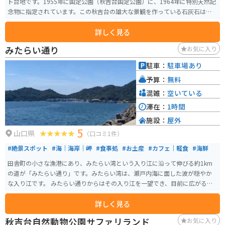
ト台地です。1955年に国定公園（秋吉台国定公園）に、1964年に特別天然記
念物に指定されています。この秋吉台の雄大な景観を作っている石灰石は、
およそ3億5千万年前に南方の海でサンゴ礁として誕生し、それから長い年月
詳しく見る
を経て現在のようなカルスト台地を形成しました。
みたらい通り
お気に入り
駐車：
駐車場あり
予算：
無料
混雑：
空いている
滞在：
1時間
施設：
屋外
5
山口県
（口コミ1件）
#絶景スポット
#海｜海岸｜岬
#食事処
#お土産
#カフェ｜軽食
#海鮮
田舎町の小さな漁港にあり、みたらい湾という入り江に沿って伸びる約1km
の道が「みたらい通り」です。みたらい湾は、瀬戸内海に面した波が穏やか
な入り江です。 みたらい通りからはその入り江を一望でき、目前に広がる青
い海と通りに対面する象鼻ヶ岬という岬に映える山の緑が目を癒し、 穏やか
詳しく見る
な風の音と潮の香りが心を落ち着かせてくれます。 また、少し歩けば、美味
しいコーヒーを淹れてくれるカフェや地元の食材を使用した料理でもてなし
秋吉台自然動物公園サファリランド
お気に入り
てくれる食堂もあり、 お腹も満たしてくれます。