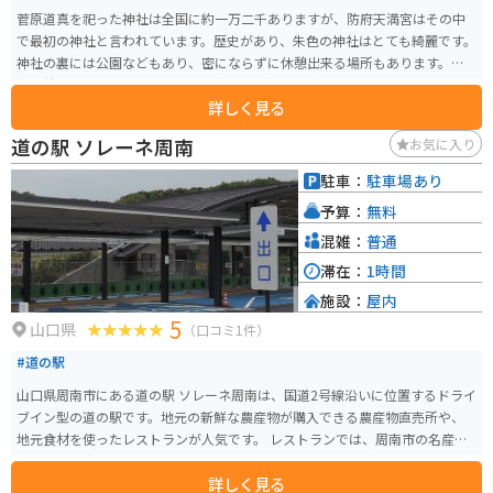
菅原道真を祀った神社は全国に約一万二千ありますが、防府天満宮はその中
で最初の神社と言われています。歴史があり、朱色の神社はとても綺麗です。
神社の裏には公園などもあり、密にならずに休憩出来る場所もあります。神
社の麓にはお土産屋さんもあり、名物の天神餅なども食べられます。
詳しく見る
道の駅 ソレーネ周南
お気に入り
駐車：
駐車場あり
予算：
無料
混雑：
普通
滞在：
1時間
施設：
屋内
5
山口県
（口コミ1件）
#道の駅
山口県周南市にある道の駅 ソレーネ周南は、国道2号線沿いに位置するドライ
ブイン型の道の駅です。地元の新鮮な農産物が購入できる農産物直売所や、
地元食材を使ったレストランが人気です。 レストランでは、周南市の名産品
である「周南みかん」を使ったソフトクリームやジュースがおすすめです。
詳しく見る
また、地元産の新鮮な魚介類を使った料理も楽しむことができます。 バイク