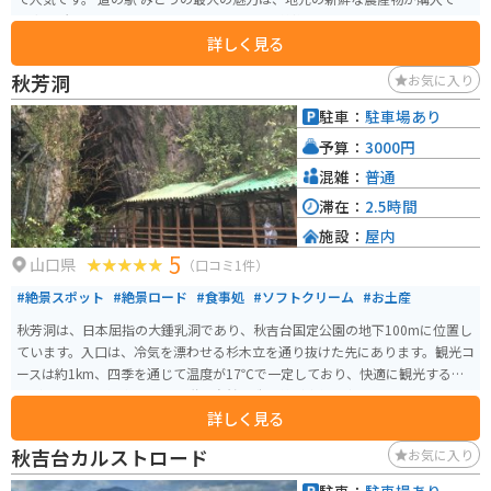
る直売所です。旬の野菜や果物はもちろん、美祢市ならではの特産品も販売
詳しく見る
されています。また、併設のレストランでは、地元食材をふんだんに使った
料理を楽しむことができます。おすすめは、美祢産のブランド豚「美東ごぼ
秋芳洞
お気に入り
う pork」を使った料理です。 バイクで訪れる場合、道の駅 みとうには広 spa
ciousな駐車場が完備されているので安心です。中国自動車道を降りてすぐの
駐車：
駐車場あり
場所にあり、アクセスも抜群です。周辺には、秋吉台や秋芳洞、カルストロ
予算：
3000円
ードなど、ツーリングにおすすめのスポットが点在しています。道の駅 みと
うで休憩を挟みながら、山口県の自然を満喫してみてはいかがでしょうか。
混雑：
普通
滞在：
2.5時間
施設：
屋内
5
山口県
（口コミ1件）
#絶景スポット
#絶景ロード
#食事処
#ソフトクリーム
#お土産
秋芳洞は、日本屈指の大鍾乳洞であり、秋吉台国定公園の地下100mに位置し
ています。入口は、冷気を漂わせる杉木立を通り抜けた先にあります。観光コ
ースは約1km、四季を通じて温度が17℃で一定しており、快適に観光するこ
とができます。洞内には不思議な自然の造形美が変化に富んでいて、とても感
詳しく見る
動します。岩手の龍泉洞、高知の龍河洞と並び、日本三大鍾乳洞の一つで、
特別天然記念物にも指定されています。 洞内には見事な造形美の数々があ
秋吉台カルストロード
お気に入り
り、百枚皿や黄金柱などは忘れがたい美しさです。また、冒険コースや、秋
芳洞・闇のロマン体験などもあり、スリリングな探検を楽しむことができま