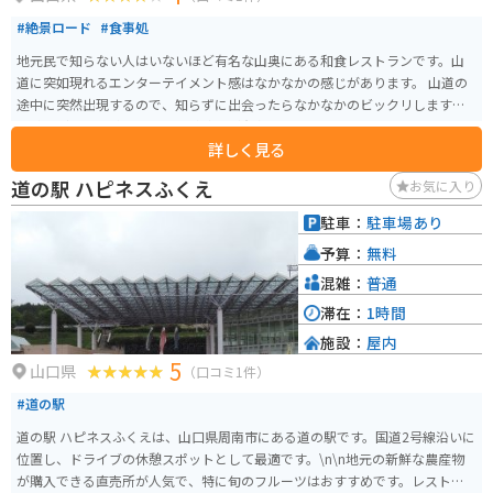
#絶景ロード
#食事処
地元民で知らない人はいないほど有名な山奥にある和食レストランです。山
道に突如現れるエンターテイメント感はなかなかの感じがあります。 山道の
途中に突然出現するので、知らずに出会ったらなかなかのビックリします。
山賊うどん、山賊むすび、山賊焼きが有名です。席も色々あり、色だけでな
詳しく見る
くエンタメとしても面白いです。
道の駅 ハピネスふくえ
お気に入り
駐車：
駐車場あり
予算：
無料
混雑：
普通
滞在：
1時間
施設：
屋内
5
山口県
（口コミ1件）
#道の駅
道の駅 ハピネスふくえは、山口県周南市にある道の駅です。国道2号線沿いに
位置し、ドライブの休憩スポットとして最適です。\n\n地元の新鮮な農産物
が購入できる直売所が人気で、特に旬のフルーツはおすすめです。レストラ