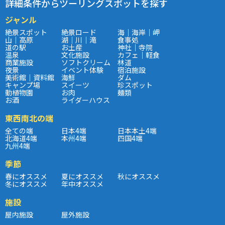
詳細条件からツーリングスポットを探す
ジャンル
絶景スポット
絶景ロード
海｜海岸｜岬
山｜高原
湖｜川｜滝
食事処
道の駅
お土産
神社｜寺院
温泉
文化施設
カフェ｜軽食
商業施設
ソフトクリーム
林道
夜景
イベント体験
宿泊施設
美術館｜資料館
海鮮
ダム
キャンプ場
スイーツ
珍スポット
動植物園
お肉
麺類
お酒
ライダーハウス
東西南北の端
全ての端
日本4端
日本本土4端
北海道4端
本州4端
四国4端
九州4端
季節
春にオススメ
夏にオススメ
秋にオススメ
冬にオススメ
年中オススメ
施設
屋内施設
屋外施設