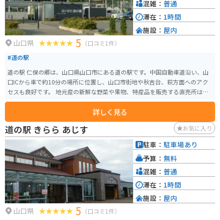
混雑：
普通
滞在：
1時間
施設：
屋内
5
山口県
（口コミ1件）
#道の駅
道の駅 仁保の郷は、山口県山口市にある道の駅です。中国自動車道沿い、山
口ICから車で約10分の場所に位置し、山口市街地や秋吉台、萩方面へのアク
セスも良好です。 地元産の新鮮な野菜や果物、特産品を販売する直売所は、
多くの人で賑わいます。特に、地元仁保産の新鮮な野菜は人気があり、朝早
詳しく見る
くから行列ができることもあるほどです。また、併設のレストランでは、地
元食材をふんだんに使った料理を味わうことができます。山口名物の瓦そば
道の駅 きらら あじす
お気に入り
や、新鮮な野菜を使った定食などが人気です。 バイクで訪れる場合、道の駅
には広々とした駐車場が完備されているので安心です。ツーリングの休憩地
駐車：
駐車場あり
点としても最適で、中国自動車道を利用するライダーが多く立ち寄ります。
予算：
無料
周辺には、秋吉台や秋芳洞、萩など観光スポットも点在しており、ツーリン
グの拠点としてもおすすめです。道の駅で地元の特産品やグルメを堪能した
混雑：
普通
り、周辺の観光スポットを巡ったりして、山口の魅力を満喫してください。
滞在：
1時間
施設：
屋内
5
山口県
（口コミ1件）