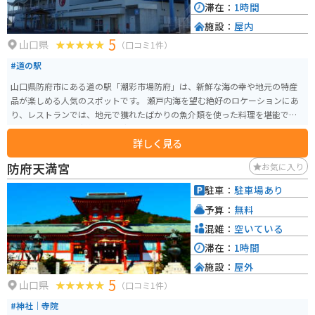
滞在：
1時間
施設：
屋内
5
山口県
（口コミ1件）
#道の駅
山口県防府市にある道の駅「潮彩市場防府」は、新鮮な海の幸や地元の特産
品が楽しめる人気のスポットです。 瀬戸内海を望む絶好のロケーションにあ
り、レストランでは、地元で獲れたばかりの魚介類を使った料理を堪能でき
ます。 市場では、新鮮な魚介類はもちろんのこと、野菜や果物、加工品な
詳しく見る
ど、地元の特産品が数多く販売されています。 バイクで訪れる場合、道の駅
には広い駐車場が完備されているので安心です。 また、防府市は、歴史的な
防府天満宮
お気に入り
街並みが残る観光都市としても知られています。 潮彩市場防府を起点に、防
府天満宮や毛利氏庭園など、周辺の観光スポットを巡ってみるのもおすすめ
駐車：
駐車場あり
です。 道の駅で購入した特産品は、お土産としても最適です。 新鮮な海の幸
予算：
無料
や、地元で採れた果物を使ったジャムなどは、旅の思い出にぴったりです。
混雑：
空いている
滞在：
1時間
施設：
屋外
5
山口県
（口コミ1件）
#神社｜寺院