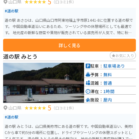
5
山口県
（口コミ1件）
#道の駅
道の駅 あさひは、山口県山口市阿東地福上字市原1441-8に位置する道の駅で
す。 中国自動車道沿いにあるため、ツーリング中の休憩場所としても最適で
す。 地元産の新鮮な野菜や果物が販売されている直売所が人気で、特に秋の
味覚である栗は有名です。 レストランでは、地元産の食材を使った料理を楽
詳しく見る
しむことができます。 バイクで訪れる際は、駐車場も広々としているので安
心です。 周辺には、秋吉台や秋芳洞といった観光スポットも点在しており、
道の駅 みとう
お気に入り
観光の拠点としても便利です。
駐車：
駐車場あり
予算：
無料
混雑：
普通
滞在：
1時間
施設：
屋内
5
山口県
（口コミ1件）
#道の駅
道の駅 みとうは、山口県美祢市にある道の駅です。中国自動車道沿い、美祢I
Cから車で約5分の場所に位置し、ドライブやツーリングの休憩スポットとし
て人気です。 道の駅 みとうの最大の魅力は、地元の新鮮な農産物が購入でき