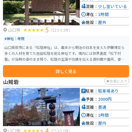
混雑：
少し空いている
滞在：
1時間
施設：
屋外
5
山口県
（口コミ2件）
#神社｜寺院
山口県萩市にある「松陰神社」は、幕末から明治の日本を支えた伊藤博文ら
多くの人材を育てた吉田松陰を祀る神社です。境内には世界遺産「松下村
塾」が当時の姿のまま残り、松陰の生涯や功績を伝える資料館や墓所、愛用
の井戸などが点在しています。 歴史を身近に感じられる貴重な場所で、バイ
詳しく見る
クやマイカー専用の駐車場も完備されており、家族連れにもおすすめです。
山賊砦
お気に入り
駐車：
駐車場あり
予算：
2000円
混雑：
普通
滞在：
1時間
施設：
屋内
4
山口県
（口コミ1件）