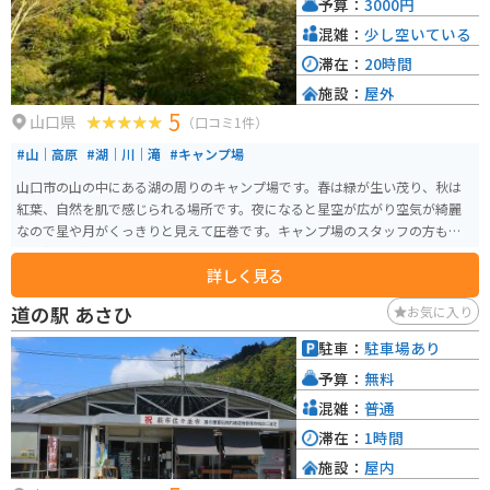
予算：
3000円
施設もあるので、宿泊してゆっくりと観光を楽しむこともできます。
混雑：
少し空いている
滞在：
20時間
施設：
屋外
5
山口県
（口コミ1件）
#山｜高原
#湖｜川｜滝
#キャンプ場
山口市の山の中にある湖の周りのキャンプ場です。春は緑が生い茂り、秋は
紅葉、自然を肌で感じられる場所です。夜になると星空が広がり空気が綺麗
なので星や月がくっきりと見えて圧巻です。キャンプ場のスタッフの方もと
ても優しく気さくで迎えてくれるアットホームなキャンプ場です。
詳しく見る
道の駅 あさひ
お気に入り
駐車：
駐車場あり
予算：
無料
混雑：
普通
滞在：
1時間
施設：
屋内