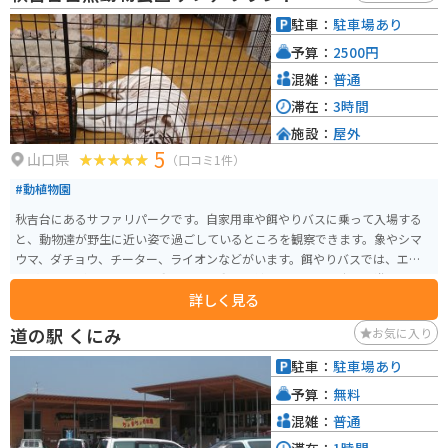
駐車：
駐車場あり
予算：
2500円
混雑：
普通
滞在：
3時間
施設：
屋外
5
山口県
（口コミ1件）
#動植物園
秋吉台にあるサファリパークです。自家用車や餌やりバスに乗って入場する
と、動物達が野生に近い姿で過ごしているところを観察できます。象やシマ
ウマ、ダチョウ、チーター、ライオンなどがいます。餌やりバスでは、エサも
あげることができます。小動物や草食動物に触れるふれあい広場や遊園地も
詳しく見る
ありとても楽しめます。
道の駅 くにみ
お気に入り
駐車：
駐車場あり
予算：
無料
混雑：
普通