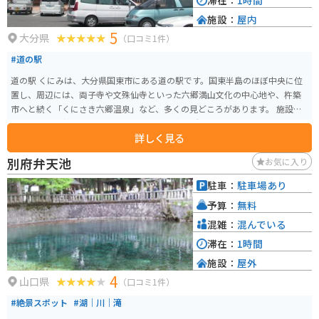
滞在：
1時間
施設：
屋内
5
大分県
（口コミ1件）
#道の駅
道の駅 くにみは、大分県国東市にある道の駅です。国東半島のほぼ中央に位
置し、周辺には、両子寺や文殊仙寺といった六郷満山文化の中心地や、杵築
市へと続く「くにさき六郷温泉」など、多くの見どころがあります。 施設内
には、地元の新鮮な野菜や果物を販売する直売所や、国東市の特産品である
詳しく見る
「くにさき桜王豚」を使った料理を提供するレストランがあります。 ツーリ
ングで訪れる際は、道の駅 くにみは休憩場所として最適です。周辺には、海
別府弁天池
お気に入り
岸線沿いを走る風光明媚なルートや、山間部を走るワインディングロードな
ど、バイクで楽しめる道がたくさんあります。また、道の駅 くにみには、バ
駐車：
駐車場あり
イクスタンドや空気入れも設置されているので安心です。 国東半島は、歴史
予算：
無料
と文化、自然が調和した魅力的な観光地です。道の駅 くにみを拠点に、周辺
の観光スポットを巡ってみてはいかがでしょうか。
混雑：
混んでいる
滞在：
1時間
施設：
屋外
4
山口県
（口コミ1件）
#絶景スポット
#湖｜川｜滝