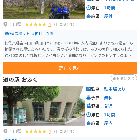
滞在：
1時間
施設：
屋外
5
山口県
（口コミ1件）
#絶景スポット
#神社｜寺院
徳佐八幡宮は山口県山口市にある、1182年に大内満盛により宇佐八幡宮から
勧請された歴史ある神社です。春の桜の季節には、参道の両側に植えられた
約360本のしだれ桜とソメイヨシノが満開になり、ピンクのトンネルのように
美しい景色を作り出します。この桜の美しさは県内屈指とされ、近隣はもち
詳しく見る
ろん県外からも多くの花見客が訪れる名所です。神社の境内では、八幡大神
をはじめ、宗像三神や祓神、医薬神が祀られています。道中も田舎道で信号
道の駅 おふく
お気に入り
も少なく気持ちよくツーリングする事ができます。
駐車：
駐車場あり
予算：
無料
混雑：
普通
滞在：
1時間
施設：
屋内
5
山口県
（口コミ1件）