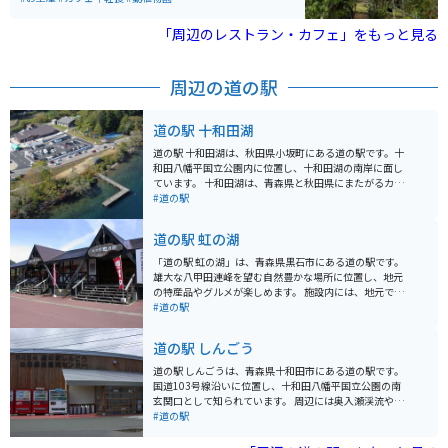
りのバラが園内を彩り、バラのトンネルや通路を歩きな
がら華やかな香りに包まれる癒しの時間を楽しめます。
「周辺のレストラン・カフェ」をもっと見る
入園料は無料で駐車場も完備されており、気軽に立ち寄
れるのも魅力です。 園内のカフェでは食事メニューに加
え、「恋するローズソーダ」やローズソフトなどここな
周辺の道の駅
らではのスイーツも人気。近くには秋田犬会館もあり、
合わせて観光するのもおすすめです。アクセスしやす
く、バイクでのツーリング途中の休憩スポットとしても
道の駅 十和田湖
最適な場所です。
道の駅 十和田湖は、秋田県小坂町にある道の駅です。十
和田八幡平国立公園内に位置し、十和田湖の南岸に面し
ています。 十和田湖は、青森県と秋田県にまたがるカル
デラ湖で、美しい景観で知られています。特に、奥入瀬
#道の駅
渓流は十和田湖から流れ出す唯一の河川で、渓流沿いの
遊歩道は散策に最適です。新緑や紅葉の時期は特に美し
道の駅 虹の湖
く、多くの観光客が訪れます。湖畔には遊覧船乗り場も
あり、湖上から景色を楽しむこともできます。 道の駅 十
「道の駅 虹の湖」は、青森県黒石市にある道の駅です。
和田湖は、休憩所やレストラン、売店などが併設されて
雄大な八甲田連峰を望む自然豊かな場所に位置し、地元
おり、十和田湖観光の拠点として便利です。売店では、
の特産品やグルメが楽しめます。 施設内には、地元で採
地元の特産品やお土産を購入することができます。ま
れた新鮮な野菜や果物を販売する農産物直売所、手打ち
#道の駅
た、近隣には温泉施設もあり、ゆったりと過ごすことが
そばや地元食材を使った料理を提供するレストラン、お
できます。 バイクで訪れる場合は、奥入瀬渓流の道路は
土産コーナーなどがあります。特に、黒石市の名産品で
道の駅 しんごう
快適に走ることができ、景色を楽しみながらツーリング
あるりんごを使ったスイーツやジュースはおすすめで
を楽しめます。ただし、奥入瀬渓流は一方通行区間があ
す。 また、道の駅に隣接して、遊具広場やバーベキュー
道の駅 しんごうは、青森県十和田市にある道の駅です。
るので注意が必要です。また、駐車場は広く、バイクの
施設を備えた「虹の湖公園」があり、家族連れで一日中
国道103号線沿いに位置し、十和田八幡平国立公園の南
駐車スペースも確保されています。 十和田湖周辺は、自
楽しめます。周辺には、温泉施設やキャンプ場などもあ
玄関口として知られています。 周辺には奥入瀬渓流や十
然豊かな場所で、四季折々の景色を楽しむことができま
り、観光の拠点としても最適です。 バイクで訪れる場
和田湖といった景勝地があり、観光の拠点として最適で
#道の駅
す。春の新緑、夏の深緑、秋の紅葉、冬の雪景色と、ど
合、駐車場も広く停めやすいので安心です。八甲田ゴー
す。また、温泉施設「奥入瀬ろまんパーク」も隣接して
の季節に訪れても素晴らしい景色を堪能できます。ま
ルドラインや十和田八幡平国立公園など、周辺には絶景
おり、旅の疲れを癒やすことができます。 地元の特産品