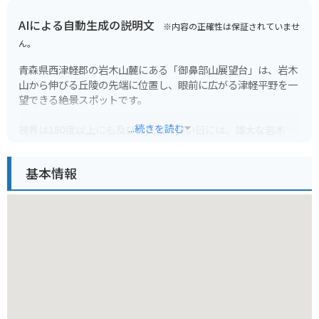
AIによる自動生成の説明文
※内容の正確性は保証されていませ
ん。
青森県西津軽郡の岩木山麓にある「御鼻部山展望台」は、岩木
山から伸びる丘陵の先端に位置し、眼前に広がる津軽平野を一
望できる絶景スポットです。
...続きを読む
視界は180度以上にも及び、天気の良い日には、雄大な岩木山
はもちろんのこと、日本海や遠く北海道まで見渡せます。
基本情報
展望台までは、駐車場から徒歩で約5分ほど。気軽にアクセス
できるのも魅力です。ドライブコースの休憩地点としても最適
で、ツーリングを楽しむライダーにも人気があります。
特に、秋の紅葉シーズンは、燃えるような赤や黄色に染まる
山々と、その麓に広がる田園風景のコントラストが素晴らし
く、多くの観光客で賑わいます。