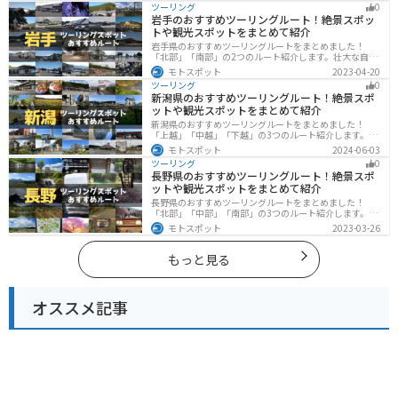
ツーリング
0
岩手のおすすめツーリングルート！絶景スポッ
トや観光スポットをまとめて紹介
岩手県のおすすめツーリングルートをまとめました！
「北部」「南部」の2つのルート紹介します。壮大な自然
や歴史的な観光スポットが多く存在するので楽しめま
モトスポット
2023-04-20
す。バイクで岩手県にツーリングに行く際は参考にして
ツーリング
0
ください。
新潟県のおすすめツーリングルート！絶景スポ
ットや観光スポットをまとめて紹介
新潟県のおすすめツーリングルートをまとめました！
「上越」「中越」「下越」の3つのルート紹介します。自
然豊かな山と海、グルメも充実しており、自然を満喫す
モトスポット
2024-06-03
るツーリングができます。バイクで新潟県にツーリング
ツーリング
0
に行く際は参考にしてください。
長野県のおすすめツーリングルート！絶景スポ
ットや観光スポットをまとめて紹介
長野県のおすすめツーリングルートをまとめました！
「北部」「中部」「南部」の3つのルート紹介します。諏
訪湖やビーナスラインのような全国でも有名なツーリン
モトスポット
2023-03-26
グスポットが多数あります。バイクで長野県にツーリン
グに行く際は参考にしてください。
もっと見る
オススメ記事