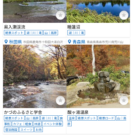
奥入瀬渓流
睡蓮沼
絶景スポット
湖｜川｜滝
山｜高原
湖｜川｜滝
秋田県
青森県
秋田県鹿角市十和田大湯白沢４
青森県青森市荒川南荒川山
５−１
かづのふるさと学舎
酸ヶ湯温泉
絶景スポット
山｜高原
湖｜川｜滝
食
温泉
絶景スポット
絶景ロード
山｜高
事処
カフェ｜軽食
林道
イベント体験
原
宿泊施設
スイーツ
お肉