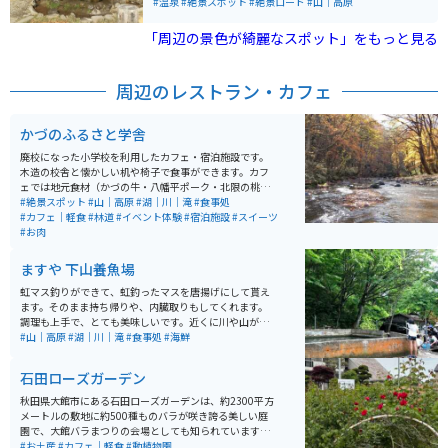
臭が立ちこめ、お湯は浸かるとぴりりとした感覚がある
#温泉
#絶景スポット
#絶景ロード
#山｜高原
県内でも濃度の濃い硫黄泉です。 広い大浴場は千人風呂
と呼ばれる混浴浴場で、湯あみのレンタルや男女別の時
「周辺の景色が綺麗なスポット」をもっと見る
間帯も設けられています。近くにはキャンプ場やトレッ
キングコース、スキー場もあり、夏も冬も観光客集まる
スポットです。
周辺のレストラン・カフェ
かづのふるさと学舎
廃校になった小学校を利用したカフェ・宿泊施設です。
木造の校舎と懐かしい机や椅子で食事ができます。カフ
ェでは地元食材（かづの牛・八幡平ポーク・北限の桃）
をメニューに取り入れています。施設は主だった道路沿
#絶景スポット
#山｜高原
#湖｜川｜滝
#食事処
いにあり、アクセスしやすいです。施設のすぐ外から散
#カフェ｜軽食
#林道
#イベント体験
#宿泊施設
#スイーツ
策道が整備されていて、林と滝を楽しめます。観光名所
#お肉
の奥入瀬渓流と近いエリアにあります。
ますや 下山養魚場
虹マス釣りができて、虹釣ったマスを唐揚げにして貰え
ます。そのまま持ち帰りや、内臓取りもしてくれます。
調理も上手で、とても美味しいです。近くに川や山が多
いのでマイナスイオンたっぷりで癒されます。
#山｜高原
#湖｜川｜滝
#食事処
#海鮮
石田ローズガーデン
秋田県大館市にある石田ローズガーデンは、約2300平方
メートルの敷地に約500種ものバラが咲き誇る美しい庭
園で、大館バラまつりの会場としても知られています。
開園は4月から10月で、特に6月中旬の見頃には色とりど
#お土産
#カフェ｜軽食
#動植物園