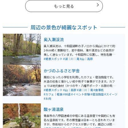
もっと見る
周辺の景色が綺麗なスポット
奥入瀬渓流
奥入瀬渓流は、十和田湖畔の子ノ口から焼山にかけて約
14km続く景勝地で、岩や樹林、滝や清流などの自然が
美しく連なっています。十和田市に位置し、特別名勝や
天然記念物として国から指定されており、観光地として
#絶景スポット
#湖｜川｜滝
#山｜高原
多くの人々に人気があります。 渓流沿いには車道と遊歩
道が整備されており「銚子大滝」や「阿修羅の流れ」な
かづのふるさと学舎
どの名所を含む多彩な景色を楽しむことができます。四
季それぞれの風情を持ち、散歩やドライブ、リラックス
廃校になった小学校を利用したカフェ・宿泊施設です。
する場としての楽しみ方ができるスポットです。
木造の校舎と懐かしい机や椅子で食事ができます。カフ
ェでは地元食材（かづの牛・八幡平ポーク・北限の桃）
をメニューに取り入れています。施設は主だった道路沿
#絶景スポット
#山｜高原
#湖｜川｜滝
#食事処
いにあり、アクセスしやすいです。施設のすぐ外から散
#カフェ｜軽食
#林道
#イベント体験
#宿泊施設
#スイーツ
策道が整備されていて、林と滝を楽しめます。観光名所
#お肉
の奥入瀬渓流と近いエリアにあります。
酸ヶ湯温泉
青森市の八甲田連峰の中程にある温泉宿で全国的にも有
名な温泉街です。冬の積雪量は日本一とも言われていま
すが、市街地からのアクセスが良いです。周辺には硫黄