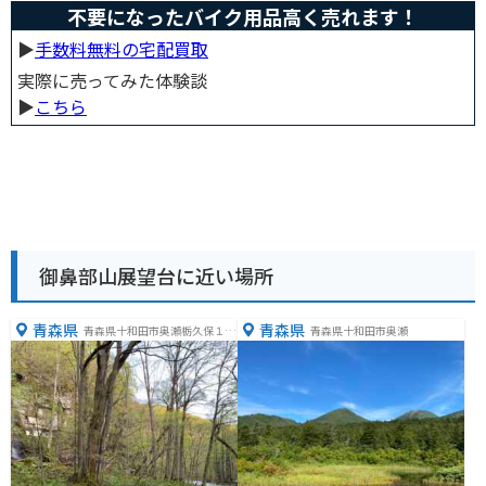
不要になったバイク用品高く売れます！
▶︎
手数料無料の宅配買取
実際に売ってみた体験談
▶︎
こちら
御鼻部山展望台に近い場所
青森県
青森県
青森県十和田市奥瀬栃久保１８
青森県十和田市奥瀬
３