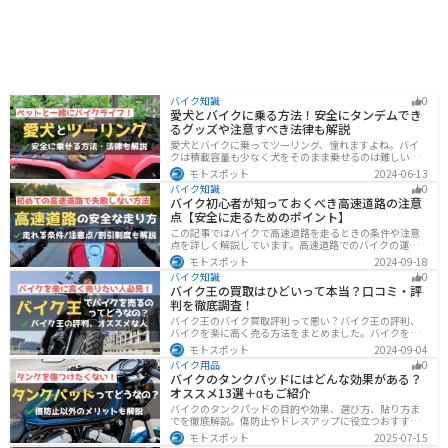
バイク知識
0
愛犬とバイクに乗る方法！安全にタンデムでき
るグッズや注意すべき法律も解説
愛犬とバイクに乗ってツーリング、憧れますよね。バイ
クは積載容量も少なく犬をそのまま乗せるのは難しいで
すが、専用アイテムを使えば実現できます。この記事で
モトスポット
2024-06-13
は、安全に楽しむために必要な知識やグッズをまとめま
バイク知識
0
した。しっかりと準備して愛犬とバイクライフを満喫し
バイク初心者が知っておくべき高速道路の注意
ましょう！
点【安全に走るためのポイント】
この記事ではバイクで高速道路を走るときの条件や注意
点を詳しく解説しています。高速道路でのバイクの運転
に不安を感じていませんか？実は安全に運転するには、
モトスポット
2024-09-18
走行条件や注意点を正しく理解することが大切です。高
バイク知識
0
速道路でも安全にバイクの運転を楽しむ方法を紹介しま
バイク王の買取はひどいって本当？口コミ・評
す！
判を徹底調査！
バイク王のバイク買取評判って悪い？バイク王の評判、
バイクを楽に高く売る方法をまとめました。バイクを売
却しようと考えている方は、是非参考にしてください。
モトスポット
2024-09-04
バイク用品
0
バイクのタンクパッドにはどんな効果がある？
オススメ13選＋αもご紹介
バイクのタンクパッドの目的や効果、選び方、貼り方ま
でを徹底解説。傷防止やドレスアップに役立つおすすめ
アイテムも紹介。初心者にも分かりやすい内容で、タン
モトスポット
2025-07-15
クパッド選びに迷っている方に最適な情報をお届けしま