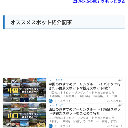
「周辺の道の駅」をもっと見る
た、周辺にはキャンプ場や温泉宿などもあり、宿泊して
ツーリングスポットが多いので、ぜひ立ち寄ってみてく
を販売するショップでは、新鮮な野菜や果物、手作りの
ゆっくりと観光することもおすすめです。 地元の名産品
ださい。
加工品などが購入できます。レストランでは、地元の食
としては、十和田湖で獲れるヒメマスを使った料理や、
材を活かした料理を楽しむことができます。 バイクで訪
秋田名物のきりたんぽ、稲庭うどん、比内地鶏などが挙
れる場合、駐車場も広く、休憩場所としても利用しやす
げられます。道の駅 十和田湖のレストランでも、地元の
オススメスポット紹介記事
いです。奥入瀬渓流や十和田湖周辺のワインディングロ
食材を使った料理を楽しむことができます。 見どころと
ードは、ツーリングにもおすすめです。 道の駅 しんごう
しては、十和田湖、奥入瀬渓流、乙女の像、瞰湖台など
は、自然豊かな環境の中で、地元の魅力を満喫できる場
があります。瞰湖台からは十和田湖を一望でき、美しい
所です。
景色を写真に収めることができます。
ツーリング
1
中国のおすすめツーリングルート！バイクで行
きたい絶景スポットや観光スポット紹介
中国のおすすめツーリングスポットをまとめました！
「鳥取県」「島根県」「岡山県」「広島県」「山口県」
の各県の観光地紹介します。自然豊かな山々や湖、温泉
モトスポット
2023-09-10
地が点在し、四季折々の景色を楽しめるスポットが多数
ツーリング
0
あります。バイクで中国にツーリングに行く際は参考に
山口のおすすめツーリングルート！絶景スポッ
してください。
トや観光スポットをまとめて紹介
山口県のおすすめツーリングルートをまとめました！
「北部」「中部」「西部」の3つのルート紹介します。美
しい海岸線や山々を楽しむことができます。バイクで山
モトスポット
2023-04-07
口県にツーリングに行く際は参考にしてください。