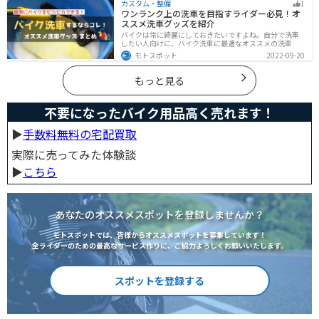
カスタム・整備
1
す。
ワンランク上の洗車を目指すライダー必見！オ
ススメ洗車グッズを紹介
バイクは常に綺麗にしておきたいですよね。自分で洗車
したい人向けに、バイク洗車に最適なオススメの洗車グ
ッズを紹介します。汚れを落とすシャンプーからツヤを
モトスポット
2022-09-20
出すワックスまで全て紹介します。自分でバイク洗車を
しようと思っている方は参考にしてください。
もっと見る
不要になったバイク用品高く売れます！
▶︎
手数料無料の宅配買取
実際に売ってみた体験談
▶︎
こちら
あなたのオススメスポットを登録しませんか？
モトスポットでは、皆様からオススメスポットを募集しています！
全ライダーのための最高なサービス作りに、ご協力よろしくお願いいたします。
スポットを登録する