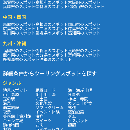
滋賀県のスポット
京都府のスポット
大阪府のスポット
兵庫県のスポット
奈良県のスポット
和歌山県のスポット
中国・四国
鳥取県のスポット
島根県のスポット
岡山県のスポット
広島県のスポット
山口県のスポット
徳島県のスポット
香川県のスポット
愛媛県のスポット
高知県のスポット
九州・沖縄
福岡県のスポット
佐賀県のスポット
長崎県のスポット
熊本県のスポット
大分県のスポット
宮崎県のスポット
鹿児島県のスポット
沖縄県のスポット
詳細条件からツーリングスポットを探す
ジャンル
絶景スポット
絶景ロード
海｜海岸｜岬
山｜高原
湖｜川｜滝
食事処
道の駅
お土産
神社｜寺院
温泉
文化施設
カフェ｜軽食
商業施設
ソフトクリーム
林道
夜景
イベント体験
宿泊施設
美術館｜資料館
海鮮
ダム
キャンプ場
スイーツ
珍スポット
動植物園
お肉
麺類
お酒
ライダーハウス