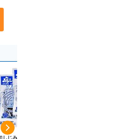
和しじみ汁２４食
青森県りんごジュー
りんごクッキ