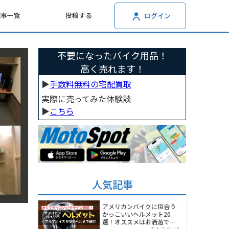
記事一覧
投稿する
ログイン
不要になったバイク用品！
高く売れます！
▶︎
手数料無料の宅配買取
実際に売ってみた体験談
▶︎
こちら
人気記事
アメリカンバイクに似合う
かっこいいヘルメット20
選！オススメはお洒落でワ
モトスポット