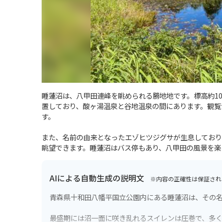
睡蓮沼は、八甲田連峰を眺められる勝地地です。標高約1
置しており、酸ヶ湯温泉と谷地温泉の間にあります。観覧
す。
また、名前の由来となったエゾヒツジグサが生息しており
眺望できます。睡蓮沼はバス停もあり、八甲田の風景を楽
AIによる自動生成の説明文
※内容の正確性は保証され
青森県十和田八幡平国立公園内にある睡蓮沼は、その
最盛期には沼一面に咲き乱れるスイレンは圧巻で、多