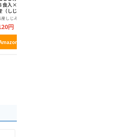
８食入×３）青森
ス シャイニー 品種
入
産（しじみちゃん
別りんごストレート
信州長野 お
舗）
ジュースギフト SY-C
森産しじみ味噌汁
シャイニー
り長野
1箱(180ml瓶×5本)
120円
1,740円
1,535円
Amazonで見る
Amazonで見る
Amazo