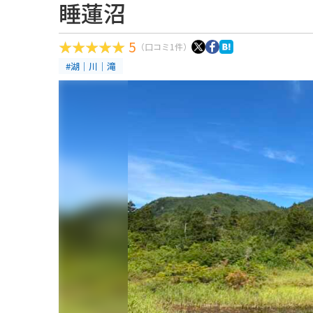
睡蓮沼
5
（口コミ1件）
#湖｜川｜滝