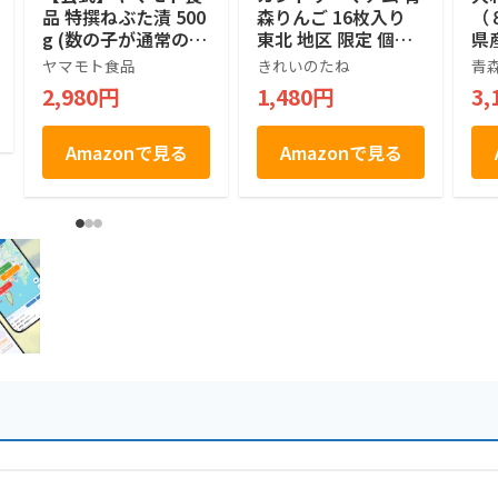
品 特撰ねぶた漬 500
森りんご 16枚入り
（
g (数の子が通常の2
東北 地区 限定 個包
県
倍) 日本ギフト大賞
装 りんご 果汁 パウ
本
ヤマモト食品
きれいのたね
青
受賞 青森名物 松前
ダー お菓子 クッキ
2,980円
1,480円
3,
漬け 海鮮 珍味 ご飯
ー チョコレート チ
のお供 おつまみ お
ップ チョコチップ
取り寄せ お土産 ギ
青森県 土産 おやつ
Amazonで見る
Amazonで見る
フト お中元 お歳暮
おみやげ 名物 常温
保存