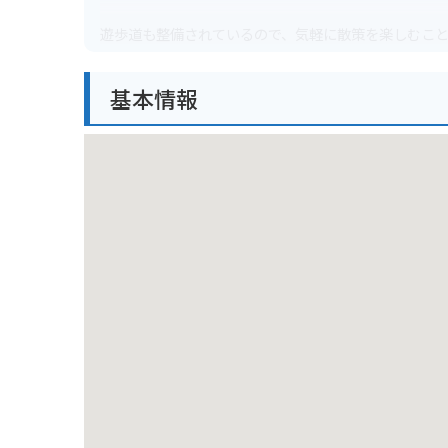
遊歩道も整備されているので、気軽に散策を楽しむこ
特に、早朝は霧がかかりやすく、幻想的な風景が広が
基本情報
周辺には駐車場や休憩所も完備されています。
バイクで訪れる際は、十和田八幡平 Aspite Lin
も最適です。
ただし、山岳地帯のため天候が変わりやすいので、防