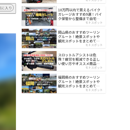
イルド
気に入り
10万円以内で買えるバイク
ガレージおすすめ9選！バイ
ク保管から整備まで自宅で
楽々
モトスポット
岡山県のおすすめツーリン
グルート！絶景スポットや
観光スポットをまとめて紹
介
モトスポット
スロットルアシストは危
険？疲労を軽減できる正し
い使い方やオススメ商品を
紹介
モトスポット
福岡県のおすすめツーリン
グルート！絶景スポットや
観光スポットをまとめて紹
介
モトスポット