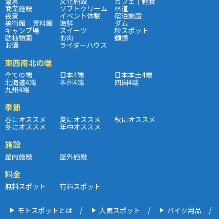
温泉
文化施設
カフェ｜軽食
商業施設
ソフトクリーム
林道
夜景
イベント体験
宿泊施設
美術館｜資料館
海鮮
ダム
キャンプ場
スイーツ
珍スポット
動植物園
お肉
麺類
お酒
ライダーハウス
東西南北の端
全ての端
日本4端
日本本土4端
北海道4端
本州4端
四国4端
九州4端
季節
春にオススメ
夏にオススメ
秋にオススメ
冬にオススメ
年中オススメ
施設
屋内施設
屋外施設
料金
無料スポット
有料スポット
モトスポットとは
人気スポット
バイク用品