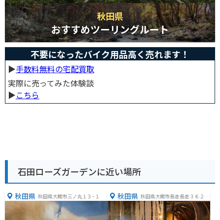
秋田県
おすすめツーリングルート
不要になったバイク用品高く売れます！
▶︎
手数料無料の宅配買取
実際に売ってみた体験談
▶︎
こちら
石田ローズガーデンに近い場所
秋田県
秋田県
秋田県大館市三ノ丸１３−１
秋田県大館市長走長走３６２
−６