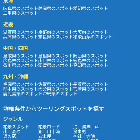
東海
岐阜県のスポット
静岡県のスポット
愛知県のスポット
三重県のスポット
近畿
滋賀県のスポット
京都府のスポット
大阪府のスポット
兵庫県のスポット
奈良県のスポット
和歌山県のスポット
中国・四国
鳥取県のスポット
島根県のスポット
岡山県のスポット
広島県のスポット
山口県のスポット
徳島県のスポット
香川県のスポット
愛媛県のスポット
高知県のスポット
九州・沖縄
福岡県のスポット
佐賀県のスポット
長崎県のスポット
熊本県のスポット
大分県のスポット
宮崎県のスポット
鹿児島県のスポット
沖縄県のスポット
詳細条件からツーリングスポットを探す
ジャンル
絶景スポット
絶景ロード
海｜海岸｜岬
山｜高原
湖｜川｜滝
食事処
道の駅
お土産
神社｜寺院