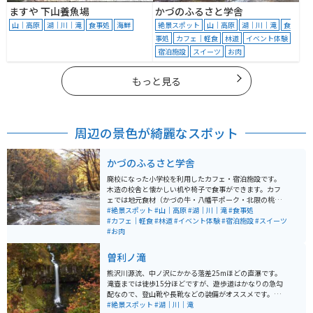
ますや 下山養魚場
かづのふるさと学舎
山｜高原
湖｜川｜滝
食事処
海鮮
絶景スポット
山｜高原
湖｜川｜滝
食
事処
カフェ｜軽食
林道
イベント体験
宿泊施設
スイーツ
お肉
もっと見る
周辺の景色が綺麗なスポット
かづのふるさと学舎
廃校になった小学校を利用したカフェ・宿泊施設です。
木造の校舎と懐かしい机や椅子で食事ができます。カフ
ェでは地元食材（かづの牛・八幡平ポーク・北限の桃）
をメニューに取り入れています。施設は主だった道路沿
#絶景スポット
#山｜高原
#湖｜川｜滝
#食事処
いにあり、アクセスしやすいです。施設のすぐ外から散
#カフェ｜軽食
#林道
#イベント体験
#宿泊施設
#スイーツ
策道が整備されていて、林と滝を楽しめます。観光名所
#お肉
の奥入瀬渓流と近いエリアにあります。
曽利ノ滝
熊沢川源流、中ノ沢にかかる落差25mほどの直瀑です。
滝壺までは徒歩15分ほどですが、遊歩道はかなりの急勾
配なので、登山靴や長靴などの装備がオススメです。夏
には緑に囲まれてマイナスイオンを感じることができ、
#絶景スポット
#湖｜川｜滝