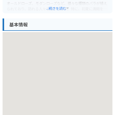
オールドローズ、モダンローズなど、様々な種類のバラが植え
...続きを読む
られており、訪れる人々を魅了します。特に、初夏に満開を迎
えるバラの絨毯は圧巻で、写真撮影にも最適です。
基本情報
ガーデン内には、バラの香りを楽しめる散策路や、バラをモチ
ーフにした可愛らしいオブジェが点在しており、ゆったりとし
た時間を過ごせます。また、ガーデンに隣接するカフェでは、
バラのソフトクリームやローズティーなどのオリジナルメニュ
ーを楽しむことができ、散策の合間に休憩するのにぴったりで
す。お土産には、ローズガーデンで採れたバラを使ったジャム
やハチミツ、ローズオイルなどがおすすめです。
バイクでお越しの方にも嬉しいポイントがあります。広々とし
た無料駐車場が完備されており、安心してバイクを停めること
ができます。また、秋田内陸縦貫鉄道の「角館駅」や「松葉
駅」からもアクセス可能ですが、周辺の景色を楽しみながらバ
イクで巡るのもおすすめです。特に、秋田駒ヶ岳や田沢湖とい
った景勝地へのドライブコースの途中に立ち寄るのに最適で
す。風を感じながら、美しいバラと秋田の自然を満喫してみて
はいかがでしょうか。