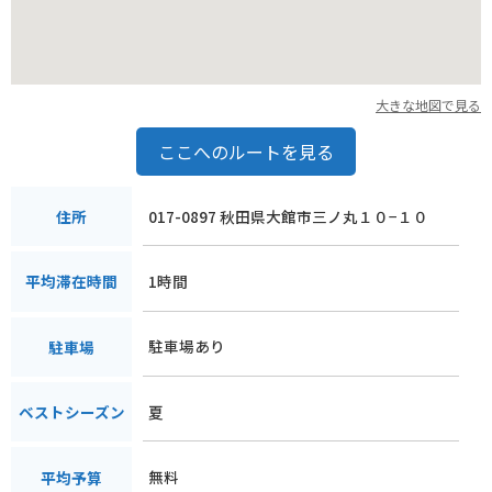
ローズガーデンは、時期によって開園時間や入園料が変更され
ることがありますので、お出かけ前に公式サイトで最新の情報
をご確認ください。秋田の豊かな自然と、情熱を込めて育てら
れたバラの美しさを、ぜひ肌で感じてください。
大きな地図で見る
ここへのルートを見る
017-0897 秋田県大館市三ノ丸１０−１０
住所
1時間
平均滞在時間
駐車場あり
駐車場
夏
ベストシーズン
無料
平均予算