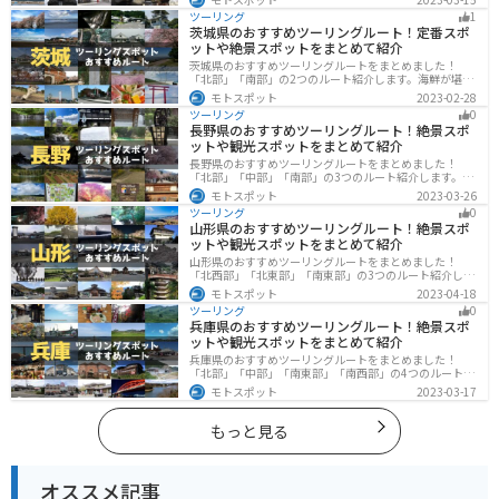
ツーリングができます。バイクで宮城県にツーリングに
ツーリング
1
行く際は参考にしてください。
茨城県のおすすめツーリングルート！定番スポ
ットや絶景スポットをまとめて紹介
茨城県のおすすめツーリングルートをまとめました！
「北部」「南部」の2つのルート紹介します。海鮮が堪能
できる港や梅の景勝地、自然豊かな山々があるのでツー
モトスポット
2023-02-28
リングにもってこいです。バイクで茨城県にツーリング
ツーリング
0
に行く際は参考にしてください。
長野県のおすすめツーリングルート！絶景スポ
ットや観光スポットをまとめて紹介
長野県のおすすめツーリングルートをまとめました！
「北部」「中部」「南部」の3つのルート紹介します。諏
訪湖やビーナスラインのような全国でも有名なツーリン
モトスポット
2023-03-26
グスポットが多数あります。バイクで長野県にツーリン
ツーリング
0
グに行く際は参考にしてください。
山形県のおすすめツーリングルート！絶景スポ
ットや観光スポットをまとめて紹介
山形県のおすすめツーリングルートをまとめました！
「北西部」「北東部」「南東部」の3つのルート紹介しま
す。豊かな自然と歴史的な観光スポット、山と海どちら
モトスポット
2023-04-18
も堪能できるスポットが多数あります。バイクで山形県
ツーリング
0
にツーリングに行く際は参考にしてください。
兵庫県のおすすめツーリングルート！絶景スポ
ットや観光スポットをまとめて紹介
兵庫県のおすすめツーリングルートをまとめました！
「北部」「中部」「南東部」「南西部」の4つのルート紹
介します。自然豊かな山を堪能できる北部と中部、街中
モトスポット
2023-03-17
で海辺の南部と違った楽しみ方ができます。バイクで兵
庫県にツーリングに行く際は参考にしてください。
もっと見る
オススメ記事