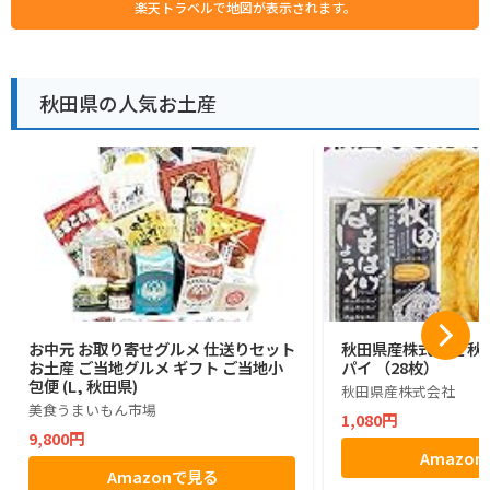
楽天トラベルで地図が表示されます。
秋田県の人気お土産
お中元 お取り寄せグルメ 仕送りセット
秋田県産株式会社 秋
お土産 ご当地グルメ ギフト ご当地小
パイ （28枚）
包便 (L, 秋田県)
秋田県産株式会社
美食うまいもん市場
1,080円
9,800円
Amazo
Amazonで見る