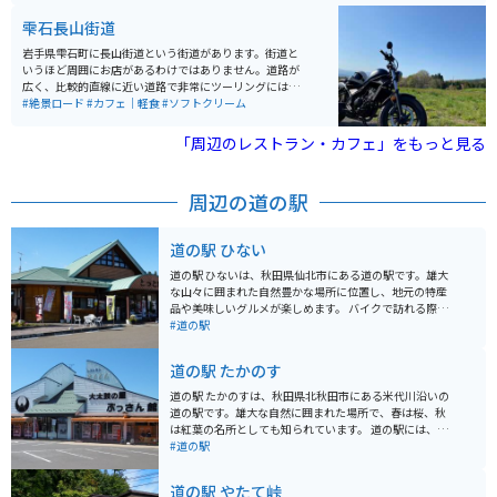
の奥入瀬渓流と近いエリアにあります。
雫石長山街道
岩手県雫石町に長山街道という街道があります。街道と
いうほど周囲にお店があるわけではありません。道路が
広く、比較的直線に近い道路で非常にツーリングには走
りやすい環境です。豊かな自然を味わいながらご飯を楽
#絶景ロード
#カフェ｜軽食
#ソフトクリーム
しめるカフェもあります。ツーリングの休憩と昼食やコ
ーヒー休憩をとることができます。 自然を味わいなが
「周辺のレストラン・カフェ」をもっと見る
ら、まったりゆっくりとツーリングするには、とってお
きのスポットです。小岩井農場へのアクセスも良好で、
お子様とのタンデムツーリングと共に動物とのふれあい
周辺の道の駅
体験などもおすすめです。また、長山街道から小岩井農
場へ向かう道中や、小岩井農場周辺は、春になると盛大
な桜並木が待ち受けています！夏の避暑もおすすめです
道の駅 ひない
が、春のお花見と共にツーリングを楽しむこともできま
す！ 道中に整備されている駐車場はないため、休憩など
道の駅 ひないは、秋田県仙北市にある道の駅です。雄大
は『花工房らら倶楽部』様脇の駐車場をご利用いただく
な山々に囲まれた自然豊かな場所に位置し、地元の特産
のがおすすめです。（※お店を利用するお客様も利用し
品や美味しいグルメが楽しめます。 バイクで訪れる際
ている駐車場ですので、混雑時は十分にご注意くださ
は、道の駅周辺のワインディングロードを楽しむのもお
#道の駅
い。）交通量は多くありませんが、道路への駐停車はお
すすめです。特に、田沢湖や乳頭山へのルートは絶景ポ
気を付けください。
イントが多いので、ぜひ立ち寄ってみてください。 地元
道の駅 たかのす
の名産品としては、比内地鶏や稲庭うどんが有名です。
道の駅 ひないでは、これらの特産品を使った料理や、地
道の駅 たかのすは、秋田県北秋田市にある米代川沿いの
元で採れた新鮮な野菜を使った料理などを味わうことが
道の駅です。雄大な自然に囲まれた場所で、春は桜、秋
できます。また、お土産コーナーも充実しており、旅の
は紅葉の名所としても知られています。 道の駅には、地
思い出にぴったりな一品が見つかるはずです。
元の新鮮な野菜や山菜、特産品などを販売する直売所が
#道の駅
あります。中でも、比内地鶏を使った親子丼や、地元産
のそば粉を使った手打ちそばが人気です。バイクで訪れ
道の駅 やたて峠
る際は、道の駅の駐車場にバイク専用のスペースがある