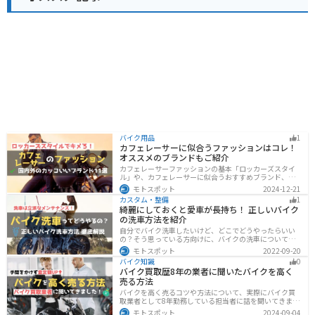
バイク用品
1
カフェレーサーに似合うファッションはコレ！
オススメのブランドもご紹介
カフェレーサーファッションの基本「ロッカーズスタイ
ル」や、カフェレーサーに似合うおすすめブランド、定
番アイテムを詳しく紹介。個性を引き立てるコーデのコ
モトスポット
2024-12-21
ツや季節に合ったアイテム選び、愛車とのマッチング方
カスタム・整備
1
法も解説します。
綺麗にしておくと愛車が長持ち！ 正しいバイク
の洗車方法を紹介
自分でバイク洗車したいけど、どこでどうやったらいい
の？そう思っている方向けに、バイクの洗車について徹
底的にまとめました。バイク洗車ができる場所から洗車
モトスポット
2022-09-20
手順まで全て解説します。正しい洗車方法は身につける
バイク知識
0
ことでバイクのメンテナンスにもなります。
バイク買取歴8年の業者に聞いたバイクを高く
売る方法
バイクを高く売るコツや方法について、実際にバイク買
取業者として8年勤務している担当者に話を聞いてきまし
た！高く買い取ってもらえるバイクの特徴や業者がどの
モトスポット
2024-09-04