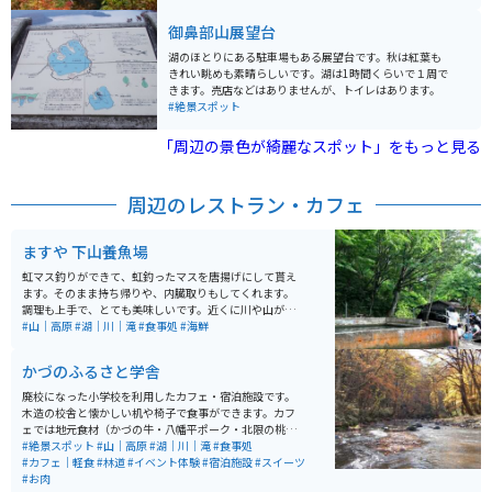
秋には紅葉と滝の絶景を楽しむことができます。
御鼻部山展望台
湖のほとりにある駐車場もある展望台です。秋は紅葉も
きれい眺めも素晴らしいです。湖は1時間くらいで１周で
きます。売店などはありませんが、トイレはあります。
#絶景スポット
「周辺の景色が綺麗なスポット」をもっと見る
周辺のレストラン・カフェ
ますや 下山養魚場
虹マス釣りができて、虹釣ったマスを唐揚げにして貰え
ます。そのまま持ち帰りや、内臓取りもしてくれます。
調理も上手で、とても美味しいです。近くに川や山が多
いのでマイナスイオンたっぷりで癒されます。
#山｜高原
#湖｜川｜滝
#食事処
#海鮮
かづのふるさと学舎
廃校になった小学校を利用したカフェ・宿泊施設です。
木造の校舎と懐かしい机や椅子で食事ができます。カフ
ェでは地元食材（かづの牛・八幡平ポーク・北限の桃）
をメニューに取り入れています。施設は主だった道路沿
#絶景スポット
#山｜高原
#湖｜川｜滝
#食事処
いにあり、アクセスしやすいです。施設のすぐ外から散
#カフェ｜軽食
#林道
#イベント体験
#宿泊施設
#スイーツ
策道が整備されていて、林と滝を楽しめます。観光名所
#お肉