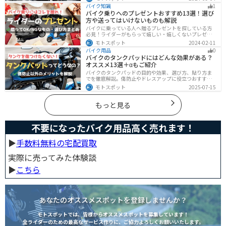
くらい利益を上乗せしているかなど、バイクを売ろうと
バイク知識
1
している人は必見の内容になっています。
バイク乗りへのプレゼントおすすめ13選！選び
方や送ってはいけないものも解説
バイクに乗っている人へ贈るプレゼントを探している方
必見！ライダーがもらって嬉しい・嬉しくないプレゼン
トをまとめました。選び方やオススメのプレゼントも紹
モトスポット
2024-02-11
介していますので、プレゼント選びの参考にしてくださ
バイク用品
0
い。
バイクのタンクパッドにはどんな効果がある？
オススメ13選＋αもご紹介
バイクのタンクパッドの目的や効果、選び方、貼り方ま
でを徹底解説。傷防止やドレスアップに役立つおすすめ
アイテムも紹介。初心者にも分かりやすい内容で、タン
モトスポット
2025-07-15
クパッド選びに迷っている方に最適な情報をお届けしま
す。
もっと見る
不要になったバイク用品高く売れます！
▶︎
手数料無料の宅配買取
実際に売ってみた体験談
▶︎
こちら
あなたのオススメスポットを登録しませんか？
モトスポットでは、皆様からオススメスポットを募集しています！
全ライダーのための最高なサービス作りに、ご協力よろしくお願いいたします。