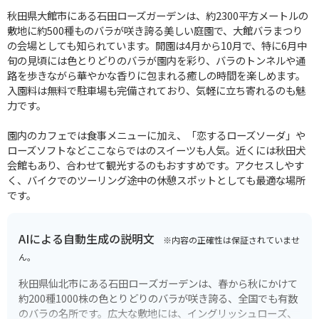
秋田県大館市にある石田ローズガーデンは、約2300平方メートルの
敷地に約500種ものバラが咲き誇る美しい庭園で、大館バラまつり
の会場としても知られています。開園は4月から10月で、特に6月中
旬の見頃には色とりどりのバラが園内を彩り、バラのトンネルや通
路を歩きながら華やかな香りに包まれる癒しの時間を楽しめます。
入園料は無料で駐車場も完備されており、気軽に立ち寄れるのも魅
力です。
園内のカフェでは食事メニューに加え、「恋するローズソーダ」や
ローズソフトなどここならではのスイーツも人気。近くには秋田犬
会館もあり、合わせて観光するのもおすすめです。アクセスしやす
く、バイクでのツーリング途中の休憩スポットとしても最適な場所
です。
AIによる自動生成の説明文
※内容の正確性は保証されていませ
ん。
秋田県仙北市にある石田ローズガーデンは、春から秋にかけて
約200種1000株の色とりどりのバラが咲き誇る、全国でも有数
のバラの名所です。広大な敷地には、イングリッシュローズ、