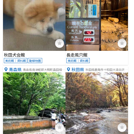
秋田犬会館
長走風穴館
美術館｜資料館
動植物園
美術館｜資料館
青森県
秋田県
青森県南津軽郡大鰐町島田相沢
秋田県鹿角市十和田大湯白沢４
１０１
５−１