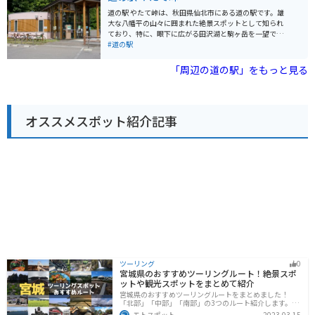
ので安心です。 周辺には、秋田杉の美林が続く「秋田杉
道の駅 やたて峠は、秋田県仙北市にある道の駅です。雄
大材加工センター」や、地元の歴史や文化に触れられる
大な八幡平の山々に囲まれた絶景スポットとして知られ
「たかのす伝承館」など、見どころも豊富です。また、
ており、特に、眼下に広がる田沢湖と駒ヶ岳を一望でき
道の駅から少し足を延ばせば、ブナの原生林が広がる
る展望台からの眺めは一見の価値ありです。 春には一面
#道の駅
「森吉山」や、神秘的な青い湖面が美しい「田沢湖」な
に咲く桜、夏には緑鮮やかな山々、秋には燃えるような
ど、自然豊かな観光スポットも点在しています。
紅葉と、四季折々の美しい風景を楽しむことができま
「周辺の道の駅」をもっと見る
す。また、地元の特産品を販売するショップや、郷土料
理を味わえるレストランも併設されており、ドライブ中
の休憩にも最適です。 バイクで訪れる場合、駐車場も広
く確保されているので安心です。ただし、山岳地帯のた
オススメスポット紹介記事
め、天候の変化に注意し、防寒対策をしっかりとしてか
らお出かけください。周辺には、田沢湖や乳頭温泉な
ど、観光スポットも多数点在しているので、ツーリング
の拠点としてもおすすめです。 道の駅 やたて峠でしか手
に入らないお土産としては、地元産の新鮮な野菜や山
菜、きのこなどが人気です。また、秋田名物のいぶりが
っこや、きりたんぽなども販売されています。
ツーリング
0
宮城県のおすすめツーリングルート！絶景スポ
ットや観光スポットをまとめて紹介
宮城県のおすすめツーリングルートをまとめました！
「北部」「中部」「南部」の3つのルート紹介します。キ
ツネ村や広大な山や滝、湖などを歴史や自然を満喫する
モトスポット
2023-03-15