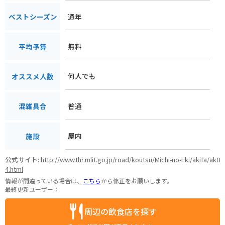
通年
ベストシーズン
無料
平均予算
何人でも
オススメ人数
普通
混雑具合
屋内
施設
公式サイト:
http://www.thr.mlit.go.jp/road/koutsu/Michi-no-Eki/akita/ak0
4.html
情報が間違っている場合は、
こちら
から修正をお願いします。
最終更新ユーザー：
周辺の飲食店を探す