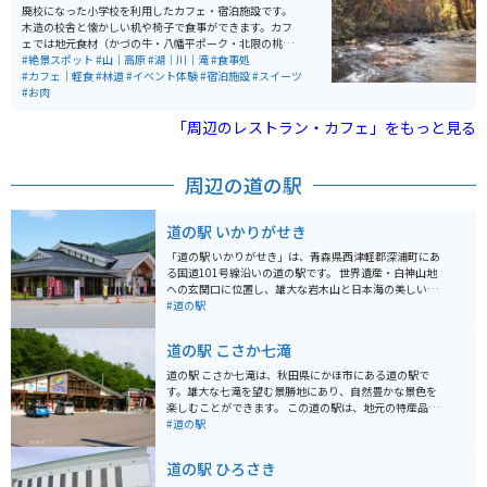
れるのも魅力です。 園内のカフェでは食事メニューに加
廃校になった小学校を利用したカフェ・宿泊施設です。
え、「恋するローズソーダ」やローズソフトなどここな
木造の校舎と懐かしい机や椅子で食事ができます。カフ
らではのスイーツも人気。近くには秋田犬会館もあり、
ェでは地元食材（かづの牛・八幡平ポーク・北限の桃）
合わせて観光するのもおすすめです。アクセスしやす
をメニューに取り入れています。施設は主だった道路沿
#絶景スポット
#山｜高原
#湖｜川｜滝
#食事処
く、バイクでのツーリング途中の休憩スポットとしても
いにあり、アクセスしやすいです。施設のすぐ外から散
#カフェ｜軽食
#林道
#イベント体験
#宿泊施設
#スイーツ
最適な場所です。
策道が整備されていて、林と滝を楽しめます。観光名所
#お肉
の奥入瀬渓流と近いエリアにあります。
「周辺のレストラン・カフェ」をもっと見る
周辺の道の駅
道の駅 いかりがせき
「道の駅 いかりがせき」は、青森県西津軽郡深浦町にあ
る国道101号線沿いの道の駅です。 世界遺産・白神山地
への玄関口に位置し、雄大な岩木山と日本海の美しい海
岸線を一望できます。 新鮮な海の幸を堪能できるレスト
#道の駅
ランや、地元の特産品を販売するショップがあり、ドラ
イブ中の休憩に最適なスポットです。 バイクで訪れる場
道の駅 こさか七滝
合、道の駅には広々とした駐車場が完備されているので
安心です。 白神山地を巡るツーリングの拠点としてもお
道の駅 こさか七滝は、秋田県にかほ市にある道の駅で
すすめです。 周辺には、十二湖や黄金崎など、風光明媚
す。雄大な七滝を望む景勝地にあり、自然豊かな景色を
な観光スポットも点在しています。 特に、夕陽の名所と
楽しむことができます。 この道の駅は、地元の特産品を
して知られる黄金崎は必見です。 また、深浦町は、深浦
販売する直売所があり、新鮮な野菜や果物を購入できま
#道の駅
マグロやサザエなどの海産物が有名です。 道の駅でも販
す。また、レストランでは、地元の食材を使った料理を
売されているので、お土産にいかがでしょうか。
楽しむことができます。特に、名物の「七滝そば」は、
道の駅 ひろさき
ぜひ味わいたい一品。冷たいそばつゆに、山菜やきのこ