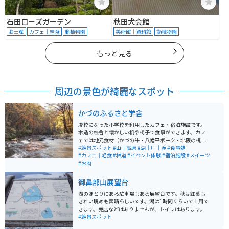
石田ローズガーデン
秋田犬会館
お土産
カフェ｜軽食
動植物園
美術館｜資料館
動植物園
もっと見る
周辺の景色が綺麗なスポット
かづのふるさと学舎
廃校になった小学校を利用したカフェ・宿泊施設です。
木造の校舎と懐かしい机や椅子で食事ができます。カフ
ェでは地元食材（かづの牛・八幡平ポーク・北限の桃）
をメニューに取り入れています。施設は主だった道路沿
#絶景スポット
#山｜高原
#湖｜川｜滝
#食事処
いにあり、アクセスしやすいです。施設のすぐ外から散
#カフェ｜軽食
#林道
#イベント体験
#宿泊施設
#スイーツ
策道が整備されていて、林と滝を楽しめます。観光名所
#お肉
の奥入瀬渓流と近いエリアにあります。
御鼻部山展望台
湖のほとりにある駐車場もある展望台です。秋は紅葉も
きれい眺めも素晴らしいです。湖は1時間くらいで１周で
きます。売店などはありませんが、トイレはあります。
#絶景スポット