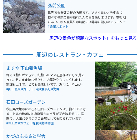
弘前公園
世界でも有数の桜の名所です。ソメイヨシノを中心に
様々な種類の桜が訪れた人の目を楽しませます。市街地
にあり、桜や夏祭りの時期には非常に混むのでツーリン
グにはやや不向きですが、ここの桜はその不便さを考慮
#絶景スポット
しても見るべき価値のある風景です。公園周りをぐるっ
と一周するだけで非常に豊かな桜の景色を楽しめます。
「周辺の景色が綺麗なスポット」をもっと見る
周辺のレストラン・カフェ
ますや 下山養魚場
虹マス釣りができて、虹釣ったマスを唐揚げにして貰え
ます。そのまま持ち帰りや、内臓取りもしてくれます。
調理も上手で、とても美味しいです。近くに川や山が多
いのでマイナスイオンたっぷりで癒されます。
#山｜高原
#湖｜川｜滝
#食事処
#海鮮
石田ローズガーデン
秋田県大館市にある石田ローズガーデンは、約2300平方
メートルの敷地に約500種ものバラが咲き誇る美しい庭
園で、大館バラまつりの会場としても知られています。
開園は4月から10月で、特に6月中旬の見頃には色とりど
#お土産
#カフェ｜軽食
#動植物園
りのバラが園内を彩り、バラのトンネルや通路を歩きな
がら華やかな香りに包まれる癒しの時間を楽しめます。
かづのふるさと学舎
入園料は無料で駐車場も完備されており、気軽に立ち寄