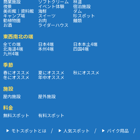
商業施設
ソフトクリーム
林道
夜景
イベント体験
宿泊施設
美術館｜資料館
海鮮
ダム
キャンプ場
スイーツ
珍スポット
動植物園
お肉
麺類
お酒
ライダーハウス
東西南北の端
全ての端
日本4端
日本本土4端
北海道4端
本州4端
四国4端
九州4端
季節
春にオススメ
夏にオススメ
秋にオススメ
冬にオススメ
年中オススメ
施設
屋内施設
屋外施設
料金
無料スポット
有料スポット
モトスポットとは
人気スポット
バイク用品