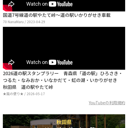
国道7号線道の駅やたて峠～道の駅いかりがせき車載
70 NanaMaru / 2023-04-29
2026道の駅スタンプラリー 青森県「道の駅」ひろさき・
つるた・なみおか・いなかだて・虹の湖・いかりがせき
秋田県 道の駅やたて峠
★風の便り★ / 2026-05-17
YouTubeの利用規約
秋田県