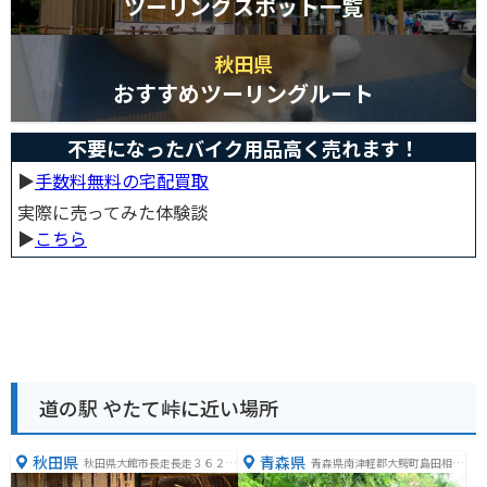
ツーリングスポット一覧
秋田県
おすすめツーリングルート
不要になったバイク用品高く売れます！
▶︎
手数料無料の宅配買取
実際に売ってみた体験談
▶︎
こちら
道の駅 やたて峠に近い場所
秋田県
青森県
秋田県大館市長走長走３６２
青森県南津軽郡大鰐町島田相沢
−６
１０１