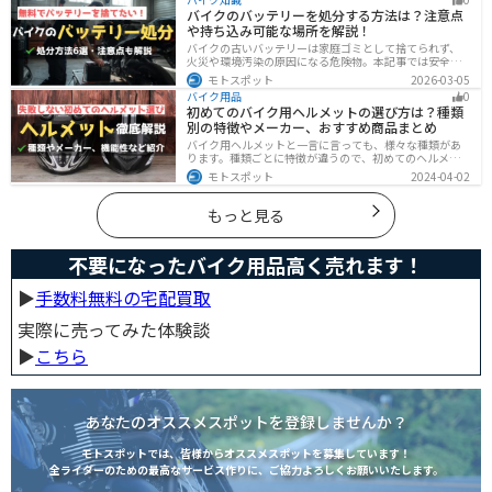
きましょう。
バイクのバッテリーを処分する方法は？注意点
や持ち込み可能な場所を解説！
バイクの古いバッテリーは家庭ゴミとして捨てられず、
火災や環境汚染の原因になる危険物。本記事では安全な
保管方法や絶縁などの注意点、無料・低コストで回収し
モトスポット
2026-03-05
てもらう方法、買い取りの可否を解説。ナップスやオー
バイク用品
0
トバックス、イエローハットなどの回収対応店舗も紹介
初めてのバイク用ヘルメットの選び方は？種類
します。
別の特徴やメーカー、おすすめ商品まとめ
バイク用ヘルメットと一言に言っても、様々な種類があ
ります。種類ごとに特徴が違うので、初めてのヘルメッ
ト選びで失敗しないように、しっかりと理解して選ぶよ
モトスポット
2024-04-02
うにしましょう。この記事では、特徴やメリットデメリ
ット、有名メーカーなど初心者が知っておくべきことを
まとめました。
もっと見る
不要になったバイク用品高く売れます！
▶︎
手数料無料の宅配買取
実際に売ってみた体験談
▶︎
こちら
あなたのオススメスポットを登録しませんか？
モトスポットでは、皆様からオススメスポットを募集しています！
全ライダーのための最高なサービス作りに、ご協力よろしくお願いいたします。