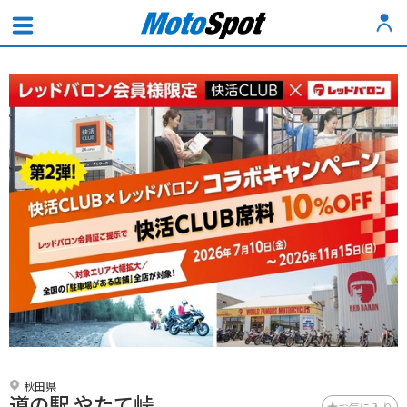
秋田県
道の駅 やたて峠
お気に入り