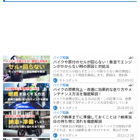
バイク知識
0
バイクや原付のセルが回らない！無音でエンジ
ンがかからない時の原因と対処法
バイクのセルが回らずエンジンが掛からない時の原因と
対処法、チェック項目を解説します。原因は、燃料系・
電装系・その他に分かれますが、バッテリー上がりが原
モトスポット
2023-05-02
因であることが多いです。その場合、押しがけやバッテ
バイク知識
0
リー復旧サービスなどを活用しましょう。事前にできる
バイクの燃費向上・改善に効果的な走り方やメ
対処準備についても解説します。
ンテナンス方法を徹底解説！
バイクの燃費が気になる方は必見！この記事では、燃費
を良くする走り方やメンテナンス方法を紹介していま
す。実は、車体そのものや荷物を軽くすることで、燃費
モトスポット
2024-09-21
の向上が可能です。この記事を読めば、燃費を改善する
バイク知識
0
具体的な方法がわかります。
バイク納車までに準備しておくことは？納車当
日の持ち物と流れを徹底解説
バイク納車日の準備をしていますか？バイクの契約が完
了すれば、あとは納車を待つだけですが、実はその待っ
ている間に準備しておくことはたくさんあります。納車
モトスポット
2022-12-26
当日に慌てずに済むよう、しっかり確認して準備してお
バイク知識
0