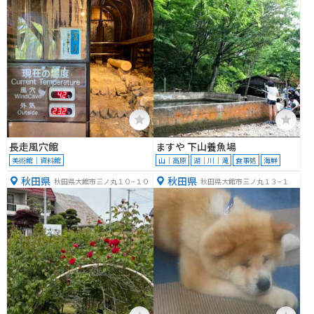
長走風穴館
ますや 下山養魚場
美術館｜資料館
山｜高原
湖｜川｜滝
食事処
海鮮
秋田県
秋田県
秋田県大館市三ノ丸１０−１０
秋田県大館市三ノ丸１３−１