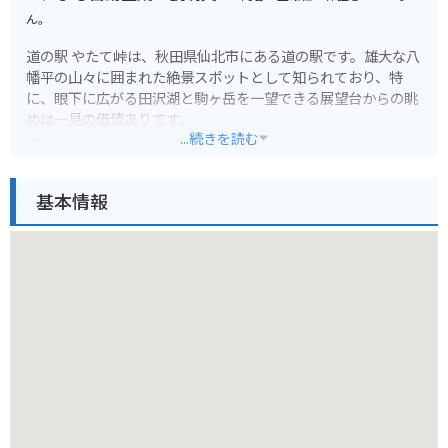
ん。
道の駅 やたて峠は、秋田県仙北市にある道の駅です。雄大な八
幡平の山々に囲まれた絶景スポットとして知られており、特
に、眼下に広がる田沢湖と駒ヶ岳を一望できる展望台からの眺
めは一見の価値ありです。
...続きを読む
春には一面に咲く桜、夏には緑鮮やかな山々、秋には燃えるよ
うな紅葉と、四季折々の美しい風景を楽しむことができます。
基本情報
また、地元の特産品を販売するショップや、郷土料理を味わえ
るレストランも併設されており、ドライブ中の休憩にも最適で
す。
バイクで訪れる場合、駐車場も広く確保されているので安心で
す。ただし、山岳地帯のため、天候の変化に注意し、防寒対策
をしっかりとしてからお出かけください。周辺には、田沢湖や
乳頭温泉など、観光スポットも多数点在しているので、ツーリ
ングの拠点としてもおすすめです。
道の駅 やたて峠でしか手に入らないお土産としては、地元産の
新鮮な野菜や山菜、きのこなどが人気です。また、秋田名物の