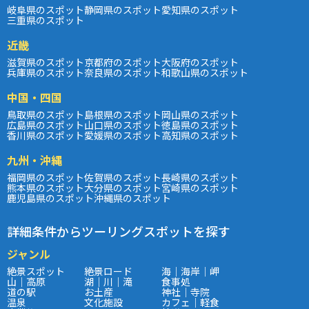
岐阜県のスポット
静岡県のスポット
愛知県のスポット
三重県のスポット
近畿
滋賀県のスポット
京都府のスポット
大阪府のスポット
兵庫県のスポット
奈良県のスポット
和歌山県のスポット
中国・四国
鳥取県のスポット
島根県のスポット
岡山県のスポット
広島県のスポット
山口県のスポット
徳島県のスポット
香川県のスポット
愛媛県のスポット
高知県のスポット
九州・沖縄
福岡県のスポット
佐賀県のスポット
長崎県のスポット
熊本県のスポット
大分県のスポット
宮崎県のスポット
鹿児島県のスポット
沖縄県のスポット
詳細条件からツーリングスポットを探す
ジャンル
絶景スポット
絶景ロード
海｜海岸｜岬
山｜高原
湖｜川｜滝
食事処
道の駅
お土産
神社｜寺院
温泉
文化施設
カフェ｜軽食