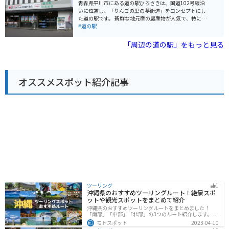
などの具材がたっぷりとのっており、旅の疲れを癒して
青森県平川市にある道の駅ひろさきは、国道102号線沿
くれます。 バイクで訪れる場合は、道の駅の駐車場にバ
いに位置し、「りんごの里の夢街道」をコンセプトにし
イク専用の駐車スペースがあります。また、七滝周辺
た道の駅です。 新鮮な地元産の農産物が人気で、特にり
は、景色が良いので、ツーリングにも最適です。春には
んごは種類豊富に取り揃えられています。 りんごを使っ
#道の駅
桜、秋には紅葉と、四季折々の景色を楽しむことができ
たジュースやソフトクリーム、アップルパイなどの加工
ます。道の駅から少し足を延ばせば、温泉施設もあるの
品も充実しており、お土産にもおすすめです。 レストラ
「周辺の道の駅」をもっと見る
で、ゆったりと旅の疲れを癒やすこともできます。
ンでは、地元産の食材を使った料理を楽しむことができ
ます。 特に、りんごを使ったカレーやラーメンはここで
しか味わえない人気メニューです。 バイクで訪れる際
は、広々とした駐車場があるので安心です。 道の駅周辺
オススメスポット紹介記事
には、猿賀神社や盛美園など、観光スポットも点在して
いるので、観光の拠点としても便利です。 【おすすめポ
イント】 * リンゴの種類が豊富！ * リンゴを使ったグル
メが楽しめる！ * 広々とした駐車場あり！
ツーリング
1
沖縄県のおすすめツーリングルート！絶景スポ
ットや観光スポットをまとめて紹介
沖縄県のおすすめツーリングルートをまとめました！
「南部」「中部」「北部」の3つのルート紹介します。美
しいビーチや歴史と文化に溢れたスポットが多数あり、
モトスポット
2023-04-10
様々な楽しみ方ができます。バイクで沖縄県にツーリン