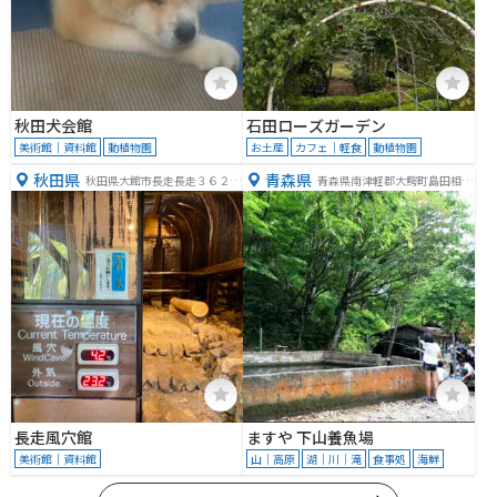
秋田犬会館
石田ローズガーデン
美術館｜資料館
動植物園
お土産
カフェ｜軽食
動植物園
秋田県
青森県
秋田県大館市長走長走３６２
青森県南津軽郡大鰐町島田相沢
−６
１０１
長走風穴館
ますや 下山養魚場
美術館｜資料館
山｜高原
湖｜川｜滝
食事処
海鮮