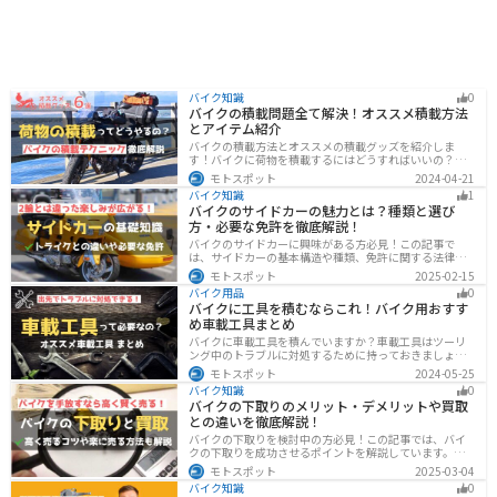
バイク知識
0
バイクの積載問題全て解決！オススメ積載方法
とアイテム紹介
バイクの積載方法とオススメの積載グッズを紹介しま
す！バイクに荷物を積載するにはどうすればいいの？と
いう疑問はこれで解決！通勤や日帰りツーリング、キャ
モトスポット
2024-04-21
ンプツーリングなど用途別にオススメの積載方法を解説
バイク知識
1
します！オススメの積載アイテムも紹介するので、バイ
バイクのサイドカーの魅力とは？種類と選び
クの積載に悩んでいる方は参考にしてください。
方・必要な免許を徹底解説！
バイクのサイドカーに興味がある方必見！この記事で
は、サイドカーの基本構造や種類、免許に関する法律、
メンテナンス方法を解説しています。実は、サイドカー
モトスポット
2025-02-15
は法律上、二輪車として扱われるため、排気量に応じた
バイク用品
0
二輪免許が必要です。この記事を読めば、サイドカーの
バイクに工具を積むならこれ！バイク用おすす
正しい楽しみ方がわかります。
め車載工具まとめ
バイクに車載工具を積んでいますか？車載工具はツーリ
ング中のトラブルに対処するために持っておきましょ
う。車載工具でどんなことができるのか、どんな車載工
モトスポット
2024-05-25
具を持っておけばいいのかなど、バイク用車載工具につ
バイク知識
0
いて紹介します！
バイクの下取りのメリット・デメリットや買取
との違いを徹底解説！
バイクの下取りを検討中の方必見！この記事では、バイ
クの下取りを成功させるポイントを解説しています。実
は、下取りは現金化の手間を省き、乗り換え当日までバ
モトスポット
2025-03-04
イクに乗れる一方で、査定額が低くなる場合も多いため
バイク知識
0
注意が必要です。この記事を読めば、よい条件で下取り