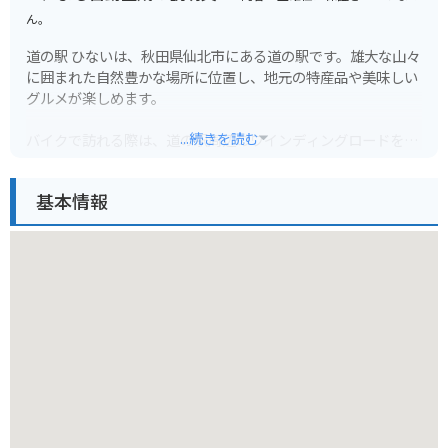
ん。
道の駅 ひないは、秋田県仙北市にある道の駅です。雄大な山々
に囲まれた自然豊かな場所に位置し、地元の特産品や美味しい
グルメが楽しめます。
...続きを読む
バイクで訪れる際は、道の駅周辺のワインディングロードを楽
しむのもおすすめです。特に、田沢湖や乳頭山へのルートは絶
景ポイントが多いので、ぜひ立ち寄ってみてください。
基本情報
地元の名産品としては、比内地鶏や稲庭うどんが有名です。道
の駅 ひないでは、これらの特産品を使った料理や、地元で採れ
た新鮮な野菜を使った料理などを味わうことができます。ま
た、お土産コーナーも充実しており、旅の思い出にぴったりな
一品が見つかるはずです。