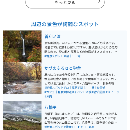
もっと見る
周辺の景色が綺麗なスポット
曽利ノ滝
熊沢川源流、中ノ沢にかかる落差25mほどの直瀑です。
滝壺までは徒歩15分ほどですが、遊歩道はかなりの急勾
配なので、登山靴や長靴などの装備がオススメです。夏
には緑に囲まれてマイナスイオンを感じることができ、
#絶景スポット
#湖｜川｜滝
秋には紅葉と滝の絶景を楽しむことができます。
かづのふるさと学舎
廃校になった小学校を利用したカフェ・宿泊施設です。
木造の校舎と懐かしい机や椅子で食事ができます。カフ
ェでは地元食材（かづの牛・八幡平ポーク・北限の桃）
をメニューに取り入れています。施設は主だった道路沿
#絶景スポット
#山｜高原
#湖｜川｜滝
#食事処
いにあり、アクセスしやすいです。施設のすぐ外から散
#カフェ｜軽食
#林道
#イベント体験
#宿泊施設
#スイーツ
策道が整備されていて、林と滝を楽しめます。観光名所
#お肉
の奥入瀬渓流と近いエリアにあります。
八幡平
八幡平（はちまんたい）は、秋田県と岩手県にまたがる
美しい山岳地帯で、標高約1,613メートルのなだらかな
山頂を持つ火山性の山です。八幡平は、四季折々の自然
の美しさを楽しめるスポットとして知られており、特に
#絶景スポット
#絶景ロード
#山｜高原