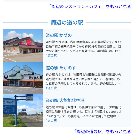
の奥入瀬渓流と近いエリアにあります。
「周辺のレストラン・カフェ」をもっと見る
周辺の道の駅
道の駅 かづの
道の駅 かづのは、秋田県鹿角市にある道の駅です。東北
自動車道の鹿角八幡平ICから約10分の場所に位置し、雄
大な八幡平へのアクセスも良好です。 道の駅には、地元
の農産物直売所があり、新鮮な野菜や果物を購入できま
#道の駅
す。特に、山菜やきのこなど、山の幸が豊富に揃う時期
はおすすめです。また、レストランでは、鹿角市の郷土
道の駅 たかのす
料理である「きりたんぽ鍋」や「八幡平ポーク」を使っ
た料理などを楽しむことができます。 バイクで訪れる場
道の駅 たかのすは、秋田県北秋田市にある米代川沿いの
合、道の駅には広い駐車場が完備されているので安心で
道の駅です。雄大な自然に囲まれた場所で、春は桜、秋
す。八幡平周辺は、景色が良く、ワインディングロード
は紅葉の名所としても知られています。 道の駅には、地
も楽しめるので、ツーリングにも最適なエリアです。道
元の新鮮な野菜や山菜、特産品などを販売する直売所が
#道の駅
の駅 かづのを拠点に、八幡平の雄大な自然を満喫してみ
あります。中でも、比内地鶏を使った親子丼や、地元産
てはいかがでしょうか。 周辺には、温泉施設やキャンプ
のそば粉を使った手打ちそばが人気です。バイクで訪れ
道の駅 大館能代空港
場などもあり、観光拠点としても便利です。秋田県鹿角
る際は、道の駅の駐車場にバイク専用のスペースがある
市を訪れた際には、ぜひ道の駅 かづのに立ち寄ってみて
ので安心です。 周辺には、秋田杉の美林が続く「秋田杉
道の駅 大館能代空港は、秋田県北部に位置し、大館能代
ください。
大材加工センター」や、地元の歴史や文化に触れられる
空港に隣接する道の駅です。愛称は「秋田杉と aeronaut
「たかのす伝承館」など、見どころも豊富です。また、
ics のさと」で、秋田杉をふんだんに使用した建物は、温
道の駅から少し足を延ばせば、ブナの原生林が広がる
かみがありながらもモダンな雰囲気で、休憩や食事に最
#道の駅
「森吉山」や、神秘的な青い湖面が美しい「田沢湖」な
適な場所となっています。 道の駅には、地元の食材を使
ど、自然豊かな観光スポットも点在しています。
ったレストランや、秋田県の名産品を販売するショップ
「周辺の道の駅」をもっと見る
があり、お土産探しにも最適です。また、展望デッキか