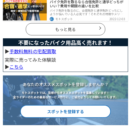
バイク免許を取るなら合宿免許と通学どっちが
を進めるコツがわかります。
いい？費用や期間の違いを比較
バイク免許を取るのに、合宿免許と通学免許どっちにし
ようか悩んでいる人必見です！それぞれの特徴やメリッ
トデメリットをまとめました。早く安く免許取得したい
モトスポット
2022-12-03
なら合宿免許、他人と関わらず取りたいなら通学免許が
オススメです。自分に合った免許取得方法を選んでくだ
さいね。
もっと見る
不要になったバイク用品高く売れます！
▶︎
手数料無料の宅配買取
実際に売ってみた体験談
▶︎
こちら
あなたのオススメスポットを登録しませんか？
モトスポットでは、皆様からオススメスポットを募集しています！
全ライダーのための最高なサービス作りに、ご協力よろしくお願いいたします。
スポットを登録する