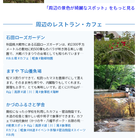
秋の紅葉や夏の高山植物が人気です。山頂付近には八幡
沼や鏡沼といった湿原地帯が広がり、ハイキングコース
「周辺の景色が綺麗なスポット」をもっと見る
も整備されています。山頂は真夏でも15度という涼し
さ。 平安の昔、坂上田村麻呂が朝廷から遣わされてここ
へ来た時に、美しい景色に感動し、八幡大菩薩に感謝を
周辺のレストラン・カフェ
こめて「八幡平」と名づけたとか。そのシンボルである
八幡沼は、八幡平の湖沼の中で一番大きい沼。エメラル
ドグリーンに輝く沼の周囲には、ミズバショウ、ニッコ
石田ローズガーデン
ウキスゲ、チングルマ、ワタスゲと、高山植物が、雪解
けから夏まで、リレーのように咲いていきます。 また、
秋田県大館市にある石田ローズガーデンは、約2300平方
八幡平アスピーテラインという観光道路があり、ツーリ
メートルの敷地に約500種ものバラが咲き誇る美しい庭
ングを楽しみながら絶景を堪能することができます。冬
園で、大館バラまつりの会場としても知られています。
には雪景色が広がり、スキーやスノーボードといったウ
開園は4月から10月で、特に6月中旬の見頃には色とりど
#お土産
#カフェ｜軽食
#動植物園
ィンタースポーツも盛んです。 また、松川温泉側から山
りのバラが園内を彩り、バラのトンネルや通路を歩きな
頂をめざす八幡平樹海ラインに沿いには、蒸気が吹き出
がら華やかな香りに包まれる癒しの時間を楽しめます。
ますや 下山養魚場
る「太古の息吹」や、藤七温泉、大昔の噴火によってで
入園料は無料で駐車場も完備されており、気軽に立ち寄
きた蓬莱境など、八幡平の特色を堪能できるポイントが
れるのも魅力です。 園内のカフェでは食事メニューに加
虹マス釣りができて、虹釣ったマスを唐揚げにして貰え
並んでいます。うっそうと茂る木々の合間を走行してみ
え、「恋するローズソーダ」やローズソフトなどここな
ます。そのまま持ち帰りや、内臓取りもしてくれます。
ると、アスピーテライン側とは、樹木の種類が異なって
らではのスイーツも人気。近くには秋田犬会館もあり、
調理も上手で、とても美味しいです。近くに川や山が多
いることにも気がつくでしょう。
合わせて観光するのもおすすめです。アクセスしやす
いのでマイナスイオンたっぷりで癒されます。
#山｜高原
#湖｜川｜滝
#食事処
#海鮮
く、バイクでのツーリング途中の休憩スポットとしても
最適な場所です。
かづのふるさと学舎
廃校になった小学校を利用したカフェ・宿泊施設です。
木造の校舎と懐かしい机や椅子で食事ができます。カフ
ェでは地元食材（かづの牛・八幡平ポーク・北限の桃）
をメニューに取り入れています。施設は主だった道路沿
#絶景スポット
#山｜高原
#湖｜川｜滝
#食事処
いにあり、アクセスしやすいです。施設のすぐ外から散
#カフェ｜軽食
#林道
#イベント体験
#宿泊施設
#スイーツ
策道が整備されていて、林と滝を楽しめます。観光名所
#お肉