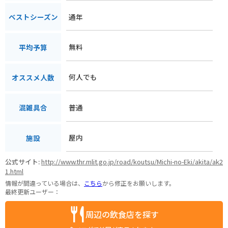
通年
ベストシーズン
無料
平均予算
何人でも
オススメ人数
普通
混雑具合
屋内
施設
公式サイト:
http://www.thr.mlit.go.jp/road/koutsu/Michi-no-Eki/akita/ak2
1.html
情報が間違っている場合は、
こちら
から修正をお願いします。
最終更新ユーザー：
周辺の飲食店を探す