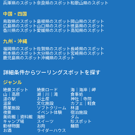
兵庫県のスポット
奈良県のスポット
和歌山県のスポット
中国・四国
鳥取県のスポット
島根県のスポット
岡山県のスポット
広島県のスポット
山口県のスポット
徳島県のスポット
香川県のスポット
愛媛県のスポット
高知県のスポット
九州・沖縄
福岡県のスポット
佐賀県のスポット
長崎県のスポット
熊本県のスポット
大分県のスポット
宮崎県のスポット
鹿児島県のスポット
沖縄県のスポット
詳細条件からツーリングスポットを探す
ジャンル
絶景スポット
絶景ロード
海｜海岸｜岬
山｜高原
湖｜川｜滝
食事処
道の駅
お土産
神社｜寺院
温泉
文化施設
カフェ｜軽食
商業施設
ソフトクリーム
林道
夜景
イベント体験
宿泊施設
美術館｜資料館
海鮮
ダム
キャンプ場
スイーツ
珍スポット
動植物園
お肉
麺類
お酒
ライダーハウス