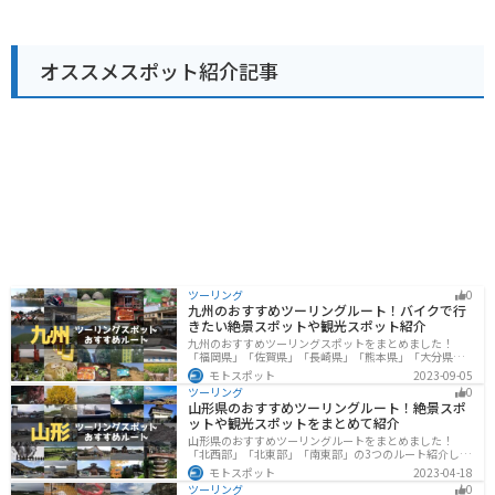
らは、飛行機の離着陸を間近で見ることができ、飛行機
好きにはたまらないスポットとなっています。 バイクで
訪れる場合、道の駅には広い駐車場が完備されているの
オススメスポット紹介記事
で安心です。周辺には、世界遺産の白神山地や、十和田
八幡平国立公園など、自然豊かな観光スポットも多く、
ツーリングの拠点としても最適な場所と言えるでしょ
う。秋田の豊かな自然と食を満喫できる道の駅 大館能代
空港に、ぜひ一度足を運んでみてください。
ツーリング
0
九州のおすすめツーリングルート！バイクで行
きたい絶景スポットや観光スポット紹介
九州のおすすめツーリングスポットをまとめました！
「福岡県」「佐賀県」「長崎県」「熊本県」「大分県」
「宮崎都」「鹿児島県」の各県の観光地紹介します。自
モトスポット
2023-09-05
然豊かな山々や湖、温泉地が点在し、四季折々の景色を
ツーリング
0
楽しめるスポットが多数あります。バイクで九州にツー
山形県のおすすめツーリングルート！絶景スポ
リングに行く際は参考にしてください。
ットや観光スポットをまとめて紹介
山形県のおすすめツーリングルートをまとめました！
「北西部」「北東部」「南東部」の3つのルート紹介しま
す。豊かな自然と歴史的な観光スポット、山と海どちら
モトスポット
2023-04-18
も堪能できるスポットが多数あります。バイクで山形県
ツーリング
0
にツーリングに行く際は参考にしてください。