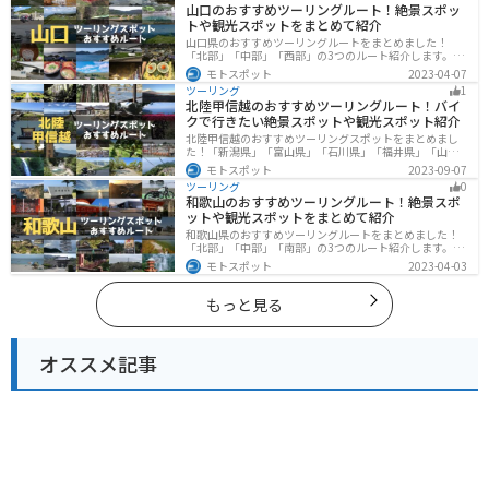
山口のおすすめツーリングルート！絶景スポッ
トや観光スポットをまとめて紹介
山口県のおすすめツーリングルートをまとめました！
「北部」「中部」「西部」の3つのルート紹介します。美
しい海岸線や山々を楽しむことができます。バイクで山
モトスポット
2023-04-07
口県にツーリングに行く際は参考にしてください。
ツーリング
1
北陸甲信越のおすすめツーリングルート！バイ
クで行きたい絶景スポットや観光スポット紹介
北陸甲信越のおすすめツーリングスポットをまとめまし
た！「新潟県」「富山県」「石川県」「福井県」「山梨
県」「長野県」の各県の観光地紹介します。自然豊かな
モトスポット
2023-09-07
山々や湖、温泉地が点在し、四季折々の景色を楽しめる
ツーリング
0
スポットが多数あります。バイクで北陸甲信越にツーリ
和歌山のおすすめツーリングルート！絶景スポ
ングに行く際は参考にしてください。
ットや観光スポットをまとめて紹介
和歌山県のおすすめツーリングルートをまとめました！
「北部」「中部」「南部」の3つのルート紹介します。海
と山に囲まれた自然豊かなエリアが広がり、様々な楽し
モトスポット
2023-04-03
み方ができます。バイクで和歌山県にツーリングに行く
際は参考にしてください。
もっと見る
オススメ記事