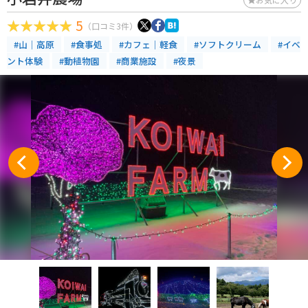
5
（口コミ3件）
#山｜高原
#食事処
#カフェ｜軽食
#ソフトクリーム
#イベ
ント体験
#動植物園
#商業施設
#夜景