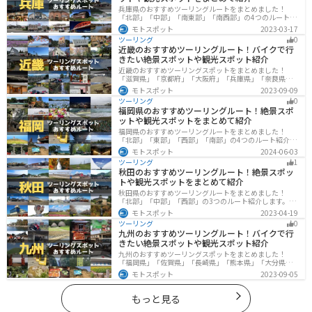
設です。また、道の駅の敷地内には、銀河鉄道の夜をモ
兵庫県のおすすめツーリングルートをまとめました！
チーフにしたモニュメントやオブジェが設置されてお
「北部」「中部」「南東部」「南西部」の4つのルート紹
り、写真撮影スポットとしても人気です。 バイクでのツ
介します。自然豊かな山を堪能できる北部と中部、街中
モトスポット
2023-03-17
ーリングで訪れる際は、周辺のワインディングロードも
で海辺の南部と違った楽しみ方ができます。バイクで兵
ツーリング
0
庫県にツーリングに行く際は参考にしてください。
楽しめます。特に、八幡平アスピーテラインは、絶景の
近畿のおすすめツーリングルート！バイクで行
ワインディングロードとして知られており、バイク乗り
きたい絶景スポットや観光スポット紹介
にはおすすめです。ただし、冬季は積雪のため通行止め
近畿のおすすめツーリングスポットをまとめました！
となるので、注意が必要です。
「滋賀県」「京都府」「大阪府」「兵庫県」「奈良県」
「和歌山」の各県の観光地紹介します。自然豊かな山々
モトスポット
2023-09-09
や湖、温泉地が点在し、四季折々の景色を楽しめるスポ
ツーリング
0
ットが多数あります。バイクで近畿にツーリングに行く
福岡県のおすすめツーリングルート！絶景スポ
際は参考にしてください。
ットや観光スポットをまとめて紹介
福岡県のおすすめツーリングルートをまとめました！
「北部」「東部」「西部」「南部」の4つのルート紹介し
ます。豊かな自然から歴史ある名所、グルメまで多彩な
モトスポット
2024-06-03
魅力が詰まっており、様々な楽しみ方ができます。バイ
ツーリング
1
クで福岡県にツーリングに行く際は参考にしてくださ
秋田のおすすめツーリングルート！絶景スポッ
い。
トや観光スポットをまとめて紹介
秋田県のおすすめツーリングルートをまとめました！
「北部」「中部」「西部」の3つのルート紹介します。自
然豊かな山々や湖、温泉地が点在し、四季折々の景色を
モトスポット
2023-04-19
楽しめるスポットが多数あります。バイクで秋田県にツ
ツーリング
0
ーリングに行く際は参考にしてください。
九州のおすすめツーリングルート！バイクで行
きたい絶景スポットや観光スポット紹介
九州のおすすめツーリングスポットをまとめました！
「福岡県」「佐賀県」「長崎県」「熊本県」「大分県」
「宮崎都」「鹿児島県」の各県の観光地紹介します。自
モトスポット
2023-09-05
然豊かな山々や湖、温泉地が点在し、四季折々の景色を
楽しめるスポットが多数あります。バイクで九州にツー
リングに行く際は参考にしてください。
もっと見る