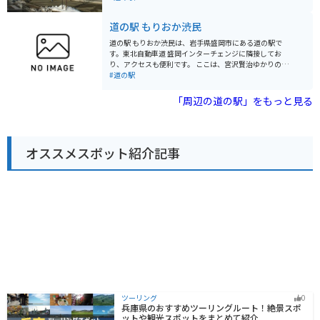
もらえる施設です。 駐車場は広く完備されており、バイ
た料理を楽しむことができます。 バイクで訪れる際は、
ク用の駐輪場も確保されていますので、ご安心くださ
駐車場も広く停めやすいので安心です。 周辺には、温泉
道の駅 もりおか渋民
い。イベント時は広い駐車場が満車になるほど多くの方
施設やキャンプ場などもあり、観光の拠点としても便利
が来場しますので、駐車できない場合がありますので、
です。 道の駅 にしねは、地元の特産品である南部鉄器の
道の駅 もりおか渋民は、岩手県盛岡市にある道の駅で
お気を付けくださいませ。
展示や販売も行っています。 また、近隣には、歴史的な
す。東北自動車道 盛岡インターチェンジに隣接してお
建造物や美しい自然など、見どころもたくさんありま
り、アクセスも便利です。 ここは、宮沢賢治ゆかりの地
す。
としても知られており、童話『銀河鉄道の夜』に登場す
#道の駅
るモチーフが館内外にちりばめられています。賢治の世
界観に触れられるスポットとして、多くの観光客が訪れ
「周辺の道の駅」をもっと見る
ます。 道の駅には、地元の農産物や特産品を販売する直
売所があり、新鮮な野菜や果物、お土産などを購入する
ことができます。レストランでは、地元産の食材を使っ
た郷土料理や、ここでしか味わえないオリジナルメニュ
オススメスポット紹介記事
ーも楽しめます。軽食コーナーには、ソフトクリームや
地元産の牛乳を使ったスイーツもあり、休憩にも最適で
す。 バイクで訪れる方は、道の駅には広い駐車場が完備
されているので、安心して駐車できます。ツーリングの
休憩地点として利用したり、周辺の観光スポットへの拠
点としても便利です。 周辺には、石川啄木記念館や、盛
岡手づくり村など、観光スポットも点在しています。少
し足を延ばせば、小岩井農場や、十和田八幡平国立公園
など、自然豊かな景勝地にもアクセスできます。 名産品
としては、盛岡冷麺やじゃじゃ麺、わんこそばといった
麺類が有名です。また、南部せんべいや、ごま摺り団子
といったお菓子も人気があります。道の駅の直売所で
は、地元で採れた新鮮な野菜や果物も販売されているの
で、お土産にもおすすめです。 見どころとしては、道の
ツーリング
0
駅に併設されている「賢治の学校」があります。ここ
兵庫県のおすすめツーリングルート！絶景スポ
は、宮沢賢治の生涯や作品について学ぶことができる施
ットや観光スポットをまとめて紹介