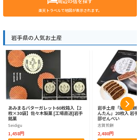
周辺の宿を探す
楽天トラベルで地図が表示されます。
岩手県の人気お土産
あみまるバターガレット60枚箱入【2
岩手土産「南部煎餅
枚×30袋】佐々木製菓 [工場直送]岩手
んたん」20枚入 岩手 
銘菓
部せんべい
Seidigu
志賀煎餅
1,458円
2,480円