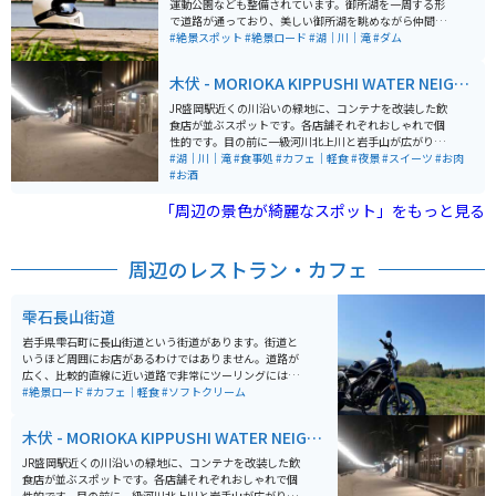
運動公園なども整備されています。御所湖を一周する形
体験などもおすすめです。また、長山街道から小岩井農
で道路が通っており、美しい御所湖を眺めながら仲間と
場へ向かう道中や、小岩井農場周辺は、春になると盛大
ともにツーリングを楽しめます。もちろんソロツーリン
#絶景スポット
#絶景ロード
#湖｜川｜滝
#ダム
な桜並木が待ち受けています！夏の避暑もおすすめです
グにもおすすめ。周囲を一周する為にかかる時間は30分
が、春のお花見と共にツーリングを楽しむこともできま
～45分です。各所に橋もかかっており、20分～30分程度
木伏 - MORIOKA KIPPUSHI WATER NEIGH
す！ 道中に整備されている駐車場はないため、休憩など
のツーリングも可能です。 夏は緑が豊かで心が癒され、
は『花工房らら倶楽部』様脇の駐車場をご利用いただく
BORHOOD
国道をツーリングするよりも涼しい環境です。盛岡駅か
JR盛岡駅近くの川沿いの緑地に、コンテナを改装した飲
のがおすすめです。（※お店を利用するお客様も利用し
らも30分程度で行くことができ、盛岡駅からのアクセス
食店が並ぶスポットです。各店舗それぞれおしゃれで個
ている駐車場ですので、混雑時は十分にご注意くださ
も非常に良好です。 交通量は環境のわりに比較的多いた
性的です。目の前に一級河川北上川と岩手山が広がりま
い。）交通量は多くありませんが、道路への駐停車はお
め、道路に停車した状態での愛車撮影は危険です。所々
す。ドライブやツーリングの途中で立ち寄ったり、宿泊
#湖｜川｜滝
#食事処
#カフェ｜軽食
#夜景
#スイーツ
#お肉
気を付けください。
に無料駐車場や公共トイレが整備されているため、そち
時の食事目的もオススメです。駅すぐなので、ホテルや
#お酒
らで撮影活動や休憩が取りやすいです。冬期間は除雪が
公共駐車場多数あります。東北自動車道の盛岡ICや盛岡
不十分であったり、トイレの水凍結防止のため、開放し
「周辺の景色が綺麗なスポット」をもっと見る
南ICからも近いです。
ていない可能性が高いため、注意が必要です。 各広域公
園内の駐車場は平均で30台～40台程停められる広い駐車
場が完備されています。駐車場があり、道路も広く、夏
周辺のレストラン・カフェ
の避暑ツーリングにおすすめです。
雫石長山街道
岩手県雫石町に長山街道という街道があります。街道と
いうほど周囲にお店があるわけではありません。道路が
広く、比較的直線に近い道路で非常にツーリングには走
りやすい環境です。豊かな自然を味わいながらご飯を楽
#絶景ロード
#カフェ｜軽食
#ソフトクリーム
しめるカフェもあります。ツーリングの休憩と昼食やコ
ーヒー休憩をとることができます。 自然を味わいなが
木伏 - MORIOKA KIPPUSHI WATER NEIGH
ら、まったりゆっくりとツーリングするには、とってお
BORHOOD
きのスポットです。小岩井農場へのアクセスも良好で、
JR盛岡駅近くの川沿いの緑地に、コンテナを改装した飲
お子様とのタンデムツーリングと共に動物とのふれあい
食店が並ぶスポットです。各店舗それぞれおしゃれで個
体験などもおすすめです。また、長山街道から小岩井農
性的です。目の前に一級河川北上川と岩手山が広がりま