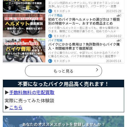
エンジン内部のメンテナンスしていますか？エンジンは
洗浄しないとカーボンが溜まり、パワーダウン・燃費の
悪化、燃焼以上、エンジンの焼き付きなどのトラブルの
モトスポット
2023-05-29
原因になります。定期的にガソリン添加剤を入れてエン
バイク用品
0
ジン内部も綺麗にしましょう。
初めてのバイク用ヘルメットの選び方は？種類
別の特徴やメーカー、おすすめ商品まとめ
バイク用ヘルメットと一言に言っても、様々な種類があ
ります。種類ごとに特徴が違うので、初めてのヘルメッ
ト選びで失敗しないように、しっかりと理解して選ぶよ
モトスポット
2024-04-02
うにしましょう。この記事では、特徴やメリットデメリ
バイク知識
0
ット、有名メーカーなど初心者が知っておくべきことを
バイクにかかる費用は？免許取得からバイク購
まとめました。
入・年間維持費まで徹底解説
バイクに乗りたいけど、全部でいくらかかるの？バイク
に乗るためには、バイク本体価格だけでなく諸経費や税
金、免許取得費用、ライディングギア、メンテナンス
モトスポット
2024-05-14
代、駐車場代などの年間維持費もかかります。この記事
ではバイクに乗るための全ての費用をまとめました。ま
た、できるだけ安く抑えるコツも紹介するので参考にし
もっと見る
て下さい。
不要になったバイク用品高く売れます！
▶︎
手数料無料の宅配買取
実際に売ってみた体験談
▶︎
こちら
あなたのオススメスポットを登録しませんか？