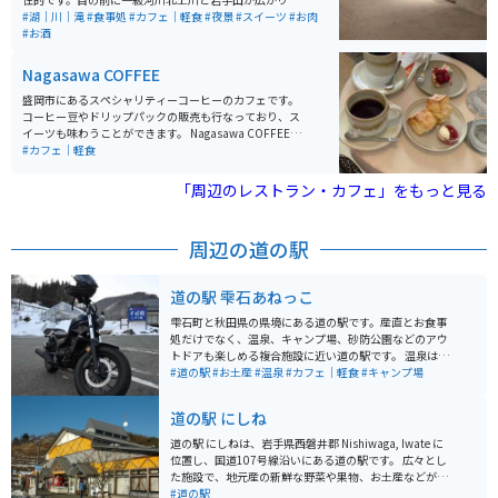
場へ向かう道中や、小岩井農場周辺は、春になると盛大
す。ドライブやツーリングの途中で立ち寄ったり、宿泊
#湖｜川｜滝
#食事処
#カフェ｜軽食
#夜景
#スイーツ
#お肉
な桜並木が待ち受けています！夏の避暑もおすすめです
時の食事目的もオススメです。駅すぐなので、ホテルや
#お酒
が、春のお花見と共にツーリングを楽しむこともできま
公共駐車場多数あります。東北自動車道の盛岡ICや盛岡
す！ 道中に整備されている駐車場はないため、休憩など
南ICからも近いです。
Nagasawa COFFEE
は『花工房らら倶楽部』様脇の駐車場をご利用いただく
のがおすすめです。（※お店を利用するお客様も利用し
盛岡市にあるスペシャリティーコーヒーのカフェです。
ている駐車場ですので、混雑時は十分にご注意くださ
コーヒー豆やドリップパックの販売も行なっており、ス
い。）交通量は多くありませんが、道路への駐停車はお
イーツも味わうことができます。 Nagasawa COFFEEの
気を付けください。
魅力は、なんと言ってもオーナー長澤さんの焙煎力で
#カフェ｜軽食
す。世界へ影響を与えた20人に選ばれた方で、世界的に
も有名な方です。また、コーヒー豆やスイーツは、時期
「周辺のレストラン・カフェ」をもっと見る
によって入れ替わっていくのも、いつ行っても違った楽
しみ方ができます。盛岡駅からバスで10分ほど、徒歩20
分程度でアクセスも良いです。
周辺の道の駅
道の駅 雫石あねっこ
雫石町と秋田県の県境にある道の駅です。産直とお食事
処だけでなく、温泉、キャンプ場、砂防公園などのアウ
トドアも楽しめる複合施設に近い道の駅です。 温泉は厳
選かけ流しで温泉質はアルカリ単純泉で美肌に効果的と
#道の駅
#お土産
#温泉
#カフェ｜軽食
#キャンプ場
言われています。道の駅内のお食事処だけではなく、お
蕎麦屋さんもあります！産直ではもちろん、岩手県なら
道の駅 にしね
では、雫石町ならではの食べ物や物産品も品ぞろえ豊富
になっています。 キャンプを楽しむ方にとっては、温泉
道の駅 にしねは、岩手県西磐井郡 Nishiwaga, Iwate に
も近くにあり、より快適にキャンプを楽しめます。ま
位置し、国道107号線沿いにある道の駅です。 広々とし
た、手ぶらでもキャンプを楽しめるプランなどもあり、
た施設で、地元産の新鮮な野菜や果物、お土産などが販
初心者からファミリー、様々な方にキャンプを楽しんで
売されています。 レストランでは、地元産の食材を使っ
#道の駅