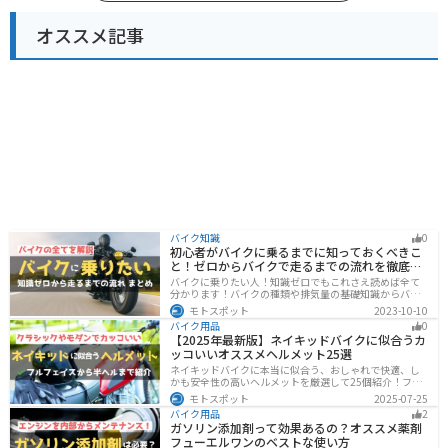
オススメ記事
バイク知識
0
初心者がバイクに乗るまでに知っておくべきこ
と！ゼロからバイクで走るまでの流れを徹底解
説
バイクに乗りたい人！知識ゼロでもこれさえ読めば全て
分かります！バイクの種類や排気量の基礎知識からバイ
クの選び方、免許の取り方、購入、納車、その後のバイ
モトスポット
2023-10-10
クライフまで全てサポートします！
バイク用品
0
【2025年最新版】ネイキッドバイクに似合うカ
ッコいいオススメヘルメット25選
ネイキッドバイクに本当に似合う、おしゃれで快適、し
かも安全性の高いヘルメットを厳選して25個紹介！フル
フェイス・ジェット・システムなどタイプ別に特徴や選
モトスポット
2025-07-25
び方も徹底解説。街乗りやツーリング、初心者からベテ
バイク用品
2
ランまで満足できるモデルを集めました。
ガソリン添加剤って効果あるの？オススメ薬剤
フューエルワンのベストな使い方