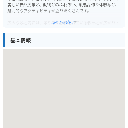
美しい自然風景と、動物とのふれあい、乳製品作り体験など、
魅力的なアクティビティが盛りだくさんです。
...続きを読む
広大な敷地内には、羊や牛が放牧されている牧草地が広がり、
のどかな風景を楽しむことができます。また、乗馬体験やバタ
ー作り体験など、ここでしかできない体験も人気です。
基本情報
バイクで訪れる場合、広大な敷地内を自由に走行することがで
きます。駐車場も完備されているので安心です。周辺には、十
和田八幡平国立公園など、自然豊かな観光スポットも点在して
おり、ツーリングの拠点としてもおすすめです。