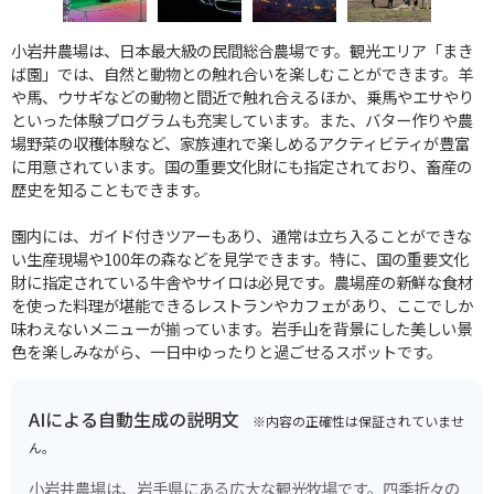
小岩井農場は、日本最大級の民間総合農場です。観光エリア「まき
ば園」では、自然と動物との触れ合いを楽しむことができます。羊
や馬、ウサギなどの動物と間近で触れ合えるほか、乗馬やエサやり
といった体験プログラムも充実しています。また、バター作りや農
場野菜の収穫体験など、家族連れで楽しめるアクティビティが豊富
に用意されています。国の重要文化財にも指定されており、畜産の
歴史を知ることもできます。
園内には、ガイド付きツアーもあり、通常は立ち入ることができな
い生産現場や100年の森などを見学できます。特に、国の重要文化
財に指定されている牛舎やサイロは必見です。農場産の新鮮な食材
を使った料理が堪能できるレストランやカフェがあり、ここでしか
味わえないメニューが揃っています。岩手山を背景にした美しい景
色を楽しみながら、一日中ゆったりと過ごせるスポットです。
AIによる自動生成の説明文
※内容の正確性は保証されていませ
ん。
小岩井農場は、岩手県にある広大な観光牧場です。四季折々の