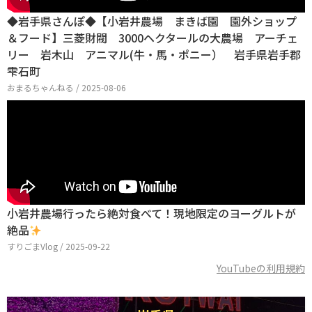
◆岩手県さんぽ◆【小岩井農場 まきば園 園外ショップ
＆フード】三菱財閥 3000ヘクタールの大農場 アーチェ
リー 岩木山 アニマル(牛・馬・ポニー） 岩手県岩手郡
雫石町
おまるちゃんねる / 2025-08-06
小岩井農場行ったら絶対食べて！現地限定のヨーグルトが
絶品
すりごまVlog / 2025-09-22
YouTubeの利用規約