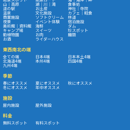
山｜高原
湖｜川｜滝
食事処
道の駅
お土産
神社｜寺院
温泉
文化施設
カフェ｜軽食
商業施設
ソフトクリーム
林道
夜景
イベント体験
宿泊施設
美術館｜資料館
海鮮
ダム
キャンプ場
スイーツ
珍スポット
動植物園
お肉
麺類
お酒
ライダーハウス
東西南北の端
全ての端
日本4端
日本本土4端
北海道4端
本州4端
四国4端
九州4端
季節
春にオススメ
夏にオススメ
秋にオススメ
冬にオススメ
年中オススメ
施設
屋内施設
屋外施設
料金
無料スポット
有料スポット