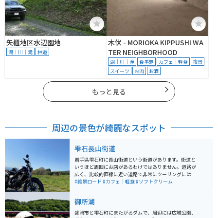
矢櫃地区水辺園地
木伏 - MORIOKA KIPPUSHI WA
TER NEIGHBORHOOD
湖｜川｜滝
林道
湖｜川｜滝
食事処
カフェ｜軽食
夜景
スイーツ
お肉
お酒
もっと見る
周辺の景色が綺麗なスポット
雫石長山街道
岩手県雫石町に長山街道という街道があります。街道と
いうほど周囲にお店があるわけではありません。道路が
広く、比較的直線に近い道路で非常にツーリングには走
りやすい環境です。豊かな自然を味わいながらご飯を楽
#絶景ロード
#カフェ｜軽食
#ソフトクリーム
しめるカフェもあります。ツーリングの休憩と昼食やコ
ーヒー休憩をとることができます。 自然を味わいなが
御所湖
ら、まったりゆっくりとツーリングするには、とってお
きのスポットです。小岩井農場へのアクセスも良好で、
盛岡市と雫石町にまたがるダムで、周辺には広域公園、
お子様とのタンデムツーリングと共に動物とのふれあい