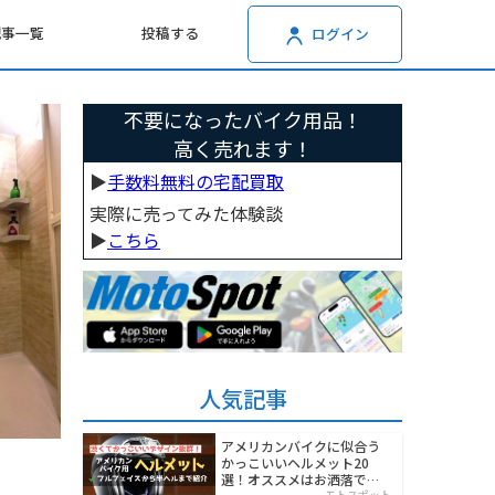
記事一覧
投稿する
ログイン
不要になったバイク用品！
高く売れます！
▶︎
手数料無料の宅配買取
実際に売ってみた体験談
▶︎
こちら
人気記事
アメリカンバイクに似合う
かっこいいヘルメット20
選！オススメはお洒落でワ
モトスポット