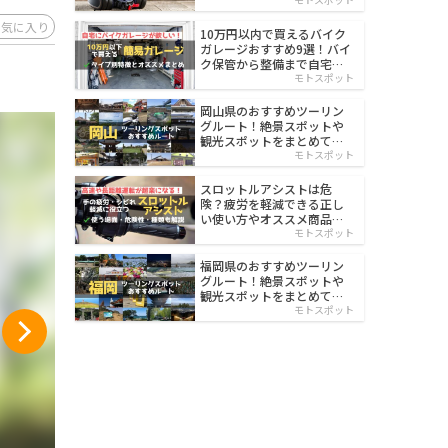
イルド
お気に入り
10万円以内で買えるバイク
ガレージおすすめ9選！バイ
ク保管から整備まで自宅で
楽々
モトスポット
岡山県のおすすめツーリン
グルート！絶景スポットや
観光スポットをまとめて紹
介
モトスポット
スロットルアシストは危
険？疲労を軽減できる正し
い使い方やオススメ商品を
紹介
モトスポット
福岡県のおすすめツーリン
グルート！絶景スポットや
観光スポットをまとめて紹
介
モトスポット