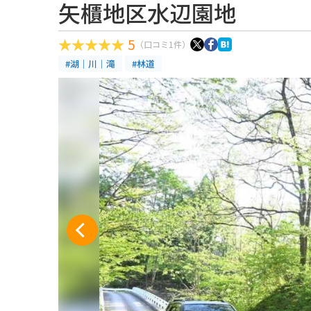
矢櫃地区水辺園地
5
（口コミ1件）
#湖｜川｜滝
#林道