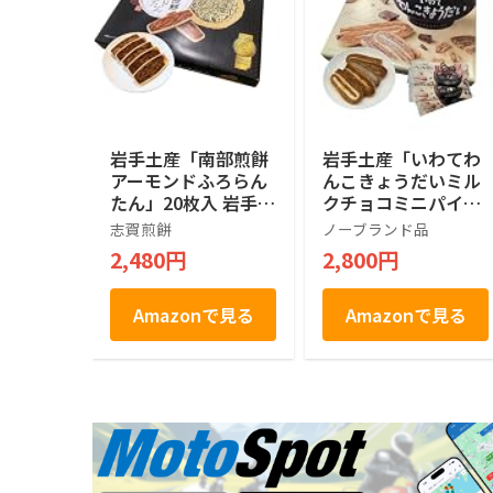
岩手土産「南部煎餅
岩手土産「いわてわ
アーモンドふろらん
んこきょうだいミル
たん」20枚入 岩手
クチョコミニパイ」
お土産 お菓子 南部
24個入 岩手 お土産
志賀煎餅
ノーブランド品
せんべい
お菓子（手提げ袋付
2,480円
2,800円
き）
Amazonで見る
Amazonで見る