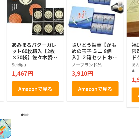
あみまるバターガレ
さいとう製菓【かも
福
ット60枚箱入【2枚
めの玉子 ミニ 8個
限
×30袋】佐々木製菓
入】２箱セット お土
ド
[工場直送]岩手銘菓
産 手土産 ギフト お
Seidigu
ノーブランド品
あ
菓子 岩手銘菓 東北
キ
1,467円
3,910円
1,
Amazonで見る
Amazonで見る