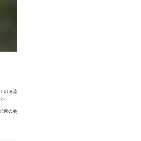
川の清流
す。
公園の美