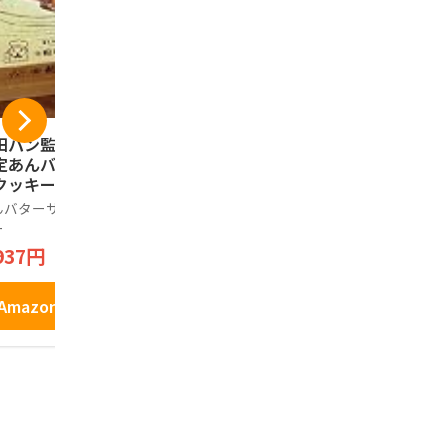
田パン監修 岩手県
福田パン監修 岩手
チョコQ助 
定あんバターサン
県限定あんバターサ
部煎餅チョコ
クッキー 6個入り
ンドクッキー １２
袋セット 
個入り
ンミンSHO
んバターサンドクッ
あんバターサンドクッ
ノーブランド
ミンショー
ー
キー
1,280円
せんべい 割
937円
2,601円
子 人気 し
北 限定】
Amazo
Amazonで見る
Amazonで見る