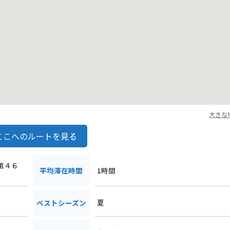
大きな
ここへのルートを見る
庭第４６
平均滞在時間
1時間
夏
ベストシーズン