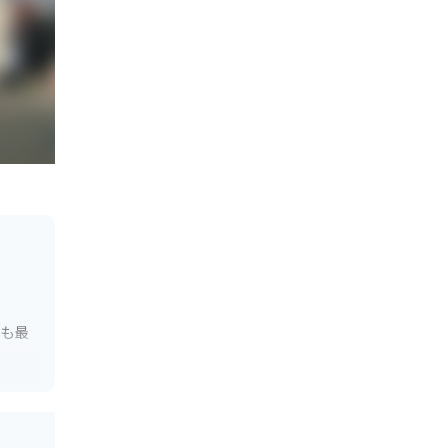
にも最
観光ス