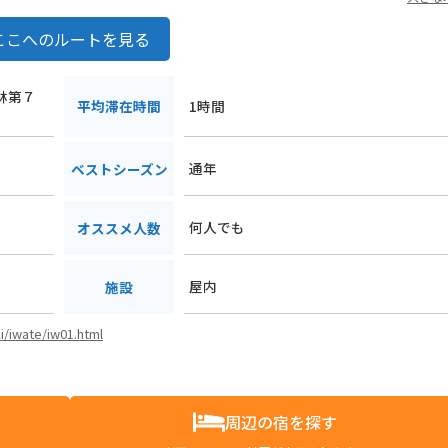
ここへのルートを見る
寺林第７
平均滞在時間
1時間
通年
ベストシーズン
何人でも
オススメ人数
屋内
施設
ki/iwate/iw01.html
周辺の宿を探す