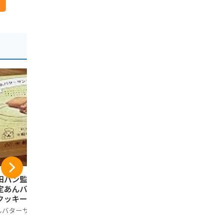
田パン監修 岩手県
福田パン監修 岩手
チョコQ助 
定あんバターサン
県限定あんバターサ
部煎餅チョコ
クッキー 6個入り
ンドクッキー １２
袋セット 
個入り
ンミンSHO
んバターサンドクッ
あんバターサンドクッ
ノーブランド
ミンショー