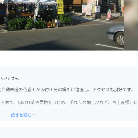
ていません。
自動車道の花巻ICから約10分の場所に位置し、アクセスも良好です。
が人気で、旬の野菜や果物をはじめ、手作りの加工品など、お土産探し
...続きを読む
地元産の食材をふんだんに使用した料理を楽しむことができます。
れているので安心です。周辺には、宮沢賢治童話村や花巻温泉郷など、