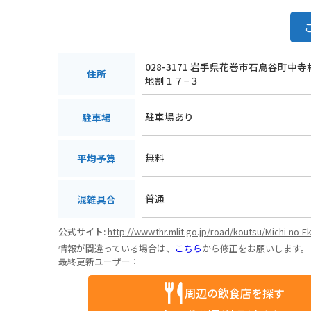
028-3171 岩手県花巻市石鳥谷町中
住所
地割１７−３
駐車場あり
駐車場
無料
平均予算
普通
混雑具合
公式サイト:
http://www.thr.mlit.go.jp/road/koutsu/Michi-no-E
情報が間違っている場合は、
こちら
から修正をお願いします。
最終更新ユーザー：
周辺の飲食店を探す