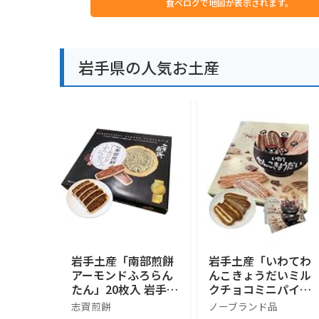
食べログで地図が表示されます。
岩手県の人気お土産
岩手土産「南部煎餅
岩手土産「いわてわ
アーモンドふろらん
んこきょうだいミル
たん」20枚入 岩手
クチョコミニパイ」
お土産 お菓子 南部
24個入 岩手 お土産
志賀煎餅
ノーブランド品
せんべい
お菓子（手提げ袋付