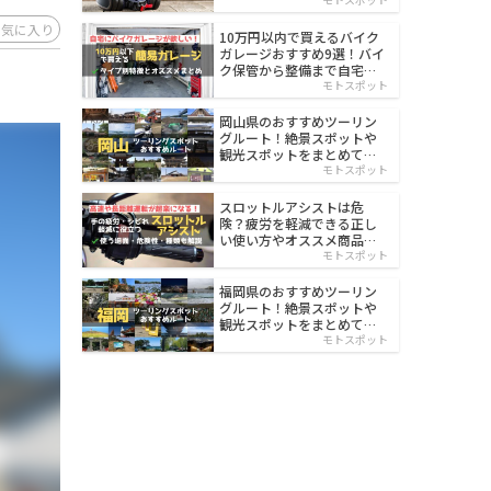
イルド
お気に入り
10万円以内で買えるバイク
ガレージおすすめ9選！バイ
ク保管から整備まで自宅で
楽々
モトスポット
岡山県のおすすめツーリン
グルート！絶景スポットや
観光スポットをまとめて紹
介
モトスポット
スロットルアシストは危
険？疲労を軽減できる正し
い使い方やオススメ商品を
紹介
モトスポット
福岡県のおすすめツーリン
グルート！絶景スポットや
観光スポットをまとめて紹
介
モトスポット