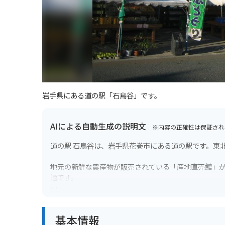
岩手県にある道の駅「石鳥谷」です。
AIによる自動生成の説明文
※内容の正確性は保証され
道の駅 石鳥谷は、岩手県花巻市にある道の駅です。東北
地元の新鮮な農産物が販売されている「産地直売館」
適です。
また、併設されている「レストラン銀河高原」では、
基本情報
バイクで訪れる場合、道の駅には広い駐車場が完備さ