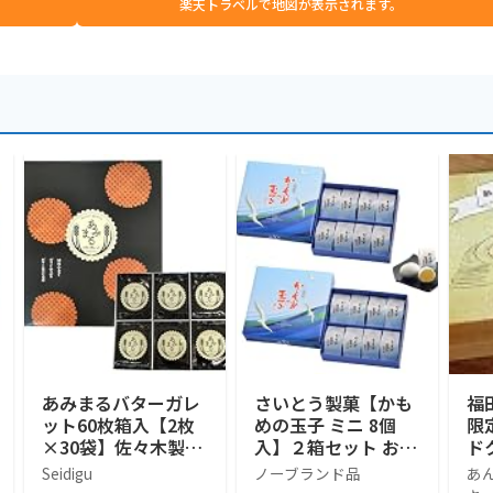
楽天トラベルで地図が表示されます。
あみまるバターガレ
さいとう製菓【かも
福
ット60枚箱入【2枚
めの玉子 ミニ 8個
限
×30袋】佐々木製菓
入】２箱セット お土
ド
[工場直送]岩手銘菓
産 手土産 ギフト お
Seidigu
ノーブランド品
あ
菓子 岩手銘菓 東北