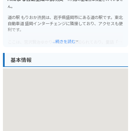
ん。
道の駅 もりおか渋民は、岩手県盛岡市にある道の駅です。東北
自動車道 盛岡インターチェンジに隣接しており、アクセスも便
利です。
...続きを読む
ここは、宮沢賢治ゆかりの地としても知られており、童話『銀
河鉄道の夜』に登場するモチーフが館内外にちりばめられてい
ます。賢治の世界観に触れられるスポットとして、多くの観光
基本情報
客が訪れます。
道の駅には、地元の農産物や特産品を販売する直売所があり、
新鮮な野菜や果物、お土産などを購入することができます。レ
ストランでは、地元産の食材を使った郷土料理や、ここでしか
味わえないオリジナルメニューも楽しめます。軽食コーナーに
は、ソフトクリームや地元産の牛乳を使ったスイーツもあり、
休憩にも最適です。
バイクで訪れる方は、道の駅には広い駐車場が完備されている
ので、安心して駐車できます。ツーリングの休憩地点として利
用したり、周辺の観光スポットへの拠点としても便利です。