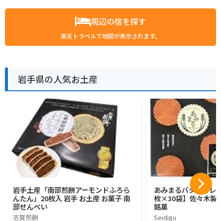
周辺の宿を探す
楽天トラベルで地図が表示されます。
岩手県の人気お土産
岩手土産「南部煎餅アーモンドふろら
あみまるバターガレッ
んたん」20枚入 岩手 お土産 お菓子 南
枚×30袋】佐々木製菓
部せんべい
銘菓
志賀煎餅
Seidigu