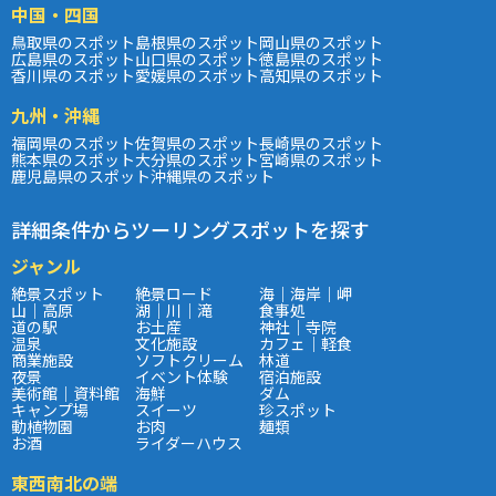
中国・四国
鳥取県のスポット
島根県のスポット
岡山県のスポット
広島県のスポット
山口県のスポット
徳島県のスポット
香川県のスポット
愛媛県のスポット
高知県のスポット
九州・沖縄
福岡県のスポット
佐賀県のスポット
長崎県のスポット
熊本県のスポット
大分県のスポット
宮崎県のスポット
鹿児島県のスポット
沖縄県のスポット
詳細条件からツーリングスポットを探す
ジャンル
絶景スポット
絶景ロード
海｜海岸｜岬
山｜高原
湖｜川｜滝
食事処
道の駅
お土産
神社｜寺院
温泉
文化施設
カフェ｜軽食
商業施設
ソフトクリーム
林道
夜景
イベント体験
宿泊施設
美術館｜資料館
海鮮
ダム
キャンプ場
スイーツ
珍スポット
動植物園
お肉
麺類
お酒
ライダーハウス
東西南北の端