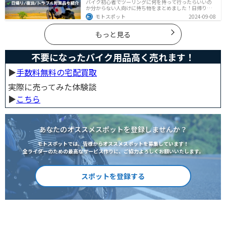
バイク初心者でツーリングに何を持って行ったらいいの
か分からない人向けに持ち物をまとめました！日帰りや1
泊以上の日数別、トラブル対策やメンテ用品、出先であ
モトスポット
2024-09-08
ると便利なアイテムまで全て解説しています。アレを忘
れた！持ってきたけど使わなかったなど出先で困らない
よう自分に必要な荷物を把握しておきましょう。
もっと見る
不要になったバイク用品高く売れます！
▶︎
手数料無料の宅配買取
実際に売ってみた体験談
▶︎
こちら
あなたのオススメスポットを登録しませんか？
モトスポットでは、皆様からオススメスポットを募集しています！
全ライダーのための最高なサービス作りに、ご協力よろしくお願いいたします。
スポットを登録する