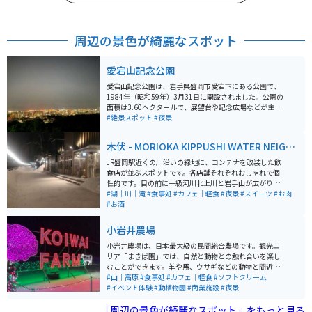
周辺の景色が綺麗なスポット
愛宕山記念公園
愛宕山記念公園は、岩手県盛岡市愛宕下にある公園で、
1984年（昭和59年）3月31日に開設されました。公園の
面積は3.60ヘクタールで、展望台や記念広場などが主な
施設として整備されています。公園は、市街地に隣接す
#絶景スポット
#夜景
る愛宕山に位置し、平成5年（1993年）に皇太子殿下
（現天皇陛下）の御成婚記念として整備されました。 愛
木伏 - MORIOKA KIPPUSHI WATER NEIGH
宕山記念公園の展望台からは、盛岡市内を一望すること
BORHOOD
ができ、夜景スポットとしても有名です。メイン広場に
JR盛岡駅近くの川沿いの緑地に、コンテナを改装した飲
は、妃殿下雅子様ゆかりの「ハマナス」が植えられてお
食店が並ぶスポットです。各店舗それぞれおしゃれで個
り、公園全体が市民の憩いの場として親しまれていま
性的です。目の前に一級河川北上川と岩手山が広がりま
す。気軽に散歩に来ることができ、盛岡市内が一望に見
す。ドライブやツーリングの途中で立ち寄ったり、宿泊
#湖｜川｜滝
#食事処
#カフェ｜軽食
#夜景
#スイーツ
#お肉
渡せる市民の憩いの場として位置づけられています。 ア
時の食事目的もオススメです。駅すぐなので、ホテルや
#お酒
クセスは、JR和歌山駅からバスで40分（雑賀崎遊園下車
公共駐車場多数あります。東北自動車道の盛岡ICや盛岡
後、徒歩約15分）または南海和歌山市駅からバスで40分
南ICからも近いです。
小岩井農場
の位置にあります。また、和歌山ICから車で約25分の距
離にあり、駐車場も完備されています。道中は街灯も少
小岩井農場は、日本最大級の民間総合農場です。観光エ
なく、道路も広くないため、大きな車でのアクセスは注
リア「まきば園」では、自然と動物との触れ合いを楽し
意が必要です。また、愛車撮影的なスポットはなく、駐
むことができます。羊や馬、ウサギなどの動物と間近で
車場と展望台も少し離れているため、夜景をバックに撮
触れ合えるほか、乗馬やエサやりといった体験プログラ
#山｜高原
#食事処
#カフェ｜軽食
#ソフトクリーム
影などは難しいです。
ムも充実しています。また、バター作りや農場野菜の収
#イベント体験
#動植物園
#商業施設
#夜景
穫体験など、家族連れで楽しめるアクティビティが豊富
「周辺の景色が綺麗なスポット」をもっと見る
に用意されています。国の重要文化財にも指定されてお