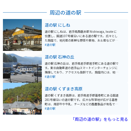
り、畜産の歴史を知ることもできます。 園内には、ガイ
ド付きツアーもあり、通常は立ち入ることができない生
産現場や100年の森などを見学できます。特に、国の重
周辺の道の駅
要文化財に指定されている牛舎やサイロは必見です。農
場産の新鮮な食材を使った料理が堪能できるレストラン
やカフェがあり、ここでしか味わえないメニューが揃っ
道の駅 にしね
ています。岩手山を背景にした美しい景色を楽しみなが
ら、一日中ゆったりと過ごせるスポットです。
道の駅 にしねは、岩手県西磐井郡 Nishiwaga, Iwate に
位置し、国道107号線沿いにある道の駅です。 広々とし
た施設で、地元産の新鮮な野菜や果物、お土産などが販
売されています。 レストランでは、地元産の食材を使っ
#道の駅
た料理を楽しむことができます。 バイクで訪れる際は、
駐車場も広く停めやすいので安心です。 周辺には、温泉
道の駅 石神の丘
施設やキャンプ場などもあり、観光の拠点としても便利
です。 道の駅 にしねは、地元の特産品である南部鉄器の
道の駅 石神の丘は、岩手県岩手郡岩手町にある道の駅で
展示や販売も行っています。 また、近隣には、歴史的な
す。東北自動車道の岩手山スマートインターチェンジに
建造物や美しい自然など、見どころもたくさんありま
隣接しており、アクセスも抜群です。 施設内には、地元
す。
の新鮮な農産物を販売する「産地直売館」や、岩手町の
#道の駅
特産品である「南部鉄器」を扱うお店などがあります。
また、レストランでは、地元産の食材を使った郷土料理
道の駅 くずまき高原
や、岩手県産のブランド豚「岩中豚」を使った料理など
が楽しめます。 バイクで訪れる場合、道の駅には広々と
道の駅 くずまき高原は、岩手県岩手郡葛巻町にある国道
した駐車場が完備されているので安心です。ツーリング
281号線沿いの道の駅です。 広大な牧草地が広がる葛巻
の休憩場所としても最適です。 道の駅 石神の丘は、岩手
町は、南部牛や牛乳、チーズなどの酪農製品が有名で
町の魅力を満喫できるスポットです。ぜひ訪れてみてく
す。道の駅 くずまき高原では、地元産の新鮮な牛乳やソ
#道の駅
ださい。
フトクリーム、チーズなどが味わえる他、レストランで
は葛巻町のブランド牛「くずまきワイン牛」を使った料
「周辺の道の駅」をもっと見る
理も楽しめます。 また、隣接する「くずまき交流館プラ
トー」には、温泉施設や宿泊施設、プラネタリウムなど
があり、ドライブの休憩だけでなく、ゆったりと過ごす