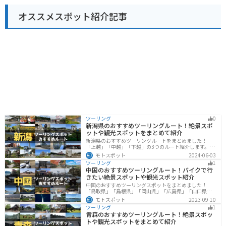
こともできます。 バイクで訪れる際は、道の駅に隣接す
オススメスポット紹介記事
る広い駐車場があるので安心です。周辺には、岩手山や
八幡平など、絶景を眺められるスポットも多いので、ツ
ーリングの拠点としてもおすすめです。 【おすすめポイ
ント】 * 地元産の新鮮な牛乳を使ったソフトクリーム *
葛巻ブランド牛「くずまきワイン牛」を使った料理 * 温
泉施設やプラネタリウム併設 周辺の観光スポットと合わ
せて訪れてみてください。
ツーリング
0
新潟県のおすすめツーリングルート！絶景スポ
ットや観光スポットをまとめて紹介
新潟県のおすすめツーリングルートをまとめました！
「上越」「中越」「下越」の3つのルート紹介します。自
然豊かな山と海、グルメも充実しており、自然を満喫す
モトスポット
2024-06-03
るツーリングができます。バイクで新潟県にツーリング
ツーリング
1
に行く際は参考にしてください。
中国のおすすめツーリングルート！バイクで行
きたい絶景スポットや観光スポット紹介
中国のおすすめツーリングスポットをまとめました！
「鳥取県」「島根県」「岡山県」「広島県」「山口県」
の各県の観光地紹介します。自然豊かな山々や湖、温泉
モトスポット
2023-09-10
地が点在し、四季折々の景色を楽しめるスポットが多数
ツーリング
1
あります。バイクで中国にツーリングに行く際は参考に
青森のおすすめツーリングルート！絶景スポッ
してください。
トや観光スポットをまとめて紹介