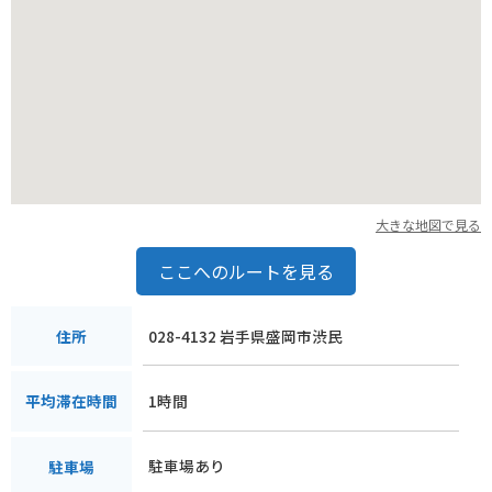
周辺には、石川啄木記念館や、盛岡手づくり村など、観光スポ
ットも点在しています。少し足を延ばせば、小岩井農場や、十
和田八幡平国立公園など、自然豊かな景勝地にもアクセスでき
ます。
名産品としては、盛岡冷麺やじゃじゃ麺、わんこそばといった
麺類が有名です。また、南部せんべいや、ごま摺り団子といっ
たお菓子も人気があります。道の駅の直売所では、地元で採れ
た新鮮な野菜や果物も販売されているので、お土産にもおすす
大きな地図で見る
めです。
ここへのルートを見る
見どころとしては、道の駅に併設されている「賢治の学校」が
あります。ここは、宮沢賢治の生涯や作品について学ぶことが
できる施設です。また、道の駅の敷地内には、銀河鉄道の夜を
028-4132 岩手県盛岡市渋民
住所
モチーフにしたモニュメントやオブジェが設置されており、写
真撮影スポットとしても人気です。
1時間
平均滞在時間
バイクでのツーリングで訪れる際は、周辺のワインディングロ
ードも楽しめます。特に、八幡平アスピーテラインは、絶景の
駐車場あり
駐車場
ワインディングロードとして知られており、バイク乗りにはお