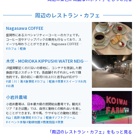
り、畜産の歴史を知ることもできます。 園内には、ガイ
ド付きツアーもあり、通常は立ち入ることができない生
産現場や100年の森などを見学できます。特に、国の重
周辺のレストラン・カフェ
要文化財に指定されている牛舎やサイロは必見です。農
場産の新鮮な食材を使った料理が堪能できるレストラン
やカフェがあり、ここでしか味わえないメニューが揃っ
Nagasawa COFFEE
ています。岩手山を背景にした美しい景色を楽しみなが
ら、一日中ゆったりと過ごせるスポットです。
盛岡市にあるスペシャリティーコーヒーのカフェです。
コーヒー豆やドリップパックの販売も行なっており、ス
イーツも味わうことができます。 Nagasawa COFFEEの
魅力は、なんと言ってもオーナー長澤さんの焙煎力で
#カフェ｜軽食
す。世界へ影響を与えた20人に選ばれた方で、世界的に
も有名な方です。また、コーヒー豆やスイーツは、時期
木伏 - MORIOKA KIPPUSHI WATER NEIGH
によって入れ替わっていくのも、いつ行っても違った楽
BORHOOD
しみ方ができます。盛岡駅からバスで10分ほど、徒歩20
JR盛岡駅近くの川沿いの緑地に、コンテナを改装した飲
分程度でアクセスも良いです。
食店が並ぶスポットです。各店舗それぞれおしゃれで個
性的です。目の前に一級河川北上川と岩手山が広がりま
す。ドライブやツーリングの途中で立ち寄ったり、宿泊
#湖｜川｜滝
#食事処
#カフェ｜軽食
#夜景
#スイーツ
#お肉
時の食事目的もオススメです。駅すぐなので、ホテルや
#お酒
公共駐車場多数あります。東北自動車道の盛岡ICや盛岡
南ICからも近いです。
小岩井農場
小岩井農場は、日本最大級の民間総合農場です。観光エ
リア「まきば園」では、自然と動物との触れ合いを楽し
むことができます。羊や馬、ウサギなどの動物と間近で
触れ合えるほか、乗馬やエサやりといった体験プログラ
#山｜高原
#食事処
#カフェ｜軽食
#ソフトクリーム
ムも充実しています。また、バター作りや農場野菜の収
#イベント体験
#動植物園
#商業施設
#夜景
穫体験など、家族連れで楽しめるアクティビティが豊富
に用意されています。国の重要文化財にも指定されてお
「周辺のレストラン・カフェ」をもっと見る