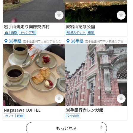
岩手山焼走り国際交流村
愛宕山記念公園
山｜高原
キャンプ場
絶景スポット
夜景
岩手県
岩手県
岩手県盛岡市上田１丁目１１
岩手県盛岡市中ノ橋通１丁目２
−２３
−２０
Nagasawa COFFEE
岩手銀行赤レンガ館
カフェ｜軽食
文化施設
もっと見る