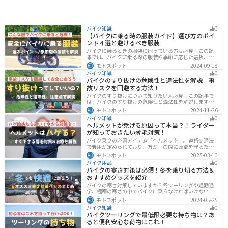
バイク知識
0
【バイクに乗る時の服装ガイド】選び方のポイ
ント４選と避けるべき服装
バイクに乗るときの服装に困っている方は必見！この記
事では、バイクに乗る際の服装や季節に応じた選択、避
けるべき服装について解説しています。実は、安全性だ
モトスポット
2024-09-18
けでなく、快適性も重要視することが大切です。この記
バイク知識
0
事を読めば、最適なバイクウェアを選ぶヒントが得られ
バイクのすり抜けの危険性と違法性を解説｜事
ます。
故リスクを回避する方法！
バイクのすり抜けについて知りたい人必見！この記事で
は、バイクのすり抜けの危険性と違法性を解説します。
実は、すり抜けによる事故のリスクは想像以上に高いで
モトスポット
2024-11-26
す。記事を参考にすり抜けのリスクを理解し、安全運転
バイク知識
0
に努めましょう。
ヘルメットが禿げる原因って本当？！ライダー
が知っておきたい薄毛対策！
バイク乗りの必須アイテム「ヘルメット」。道路交通法
で着用が定められており、万が一の際に頭部を守るため
に被るものです。しかし、「ヘルメットが原因で禿げた
モトスポット
2025-03-10
らどうしよう」と心配しているライダーもいるのではな
バイク用品
0
いでしょうか。ライダーヘルメットが禿げる原因になる
バイクの寒さ対策は必須！冬を乗り切る方法＆
って本当かな・・・ライダーバイクには乗りたいけど抜
おすすめグッズを紹介
け毛が増えたら困る！ライダーツーリング後に髪のボリ
ュームが減った気がするけど、蒸れは禿げる原因にな
バイクの寒さ対策していますか？冬ツーリングや通勤通
る？今回はこのような疑問、お悩みにお答えしていきま
学、極寒の寒さの中でバイクに乗らなければいけない時
す。薄毛が気になるライダーの方はぜひ最後までご覧く
でも快適に乗る方法をまとめました！オススメの寒さ対
モトスポット
2024-05-25
ださい。モトスポットヘルメットで禿げ
策グッズも紹介しているので、これで寒い冬でも快適に
バイク知識
0
バイクに乗りましょう！
バイクツーリングで最低限必要な持ち物は？あ
ると便利安心な荷物はこれ！