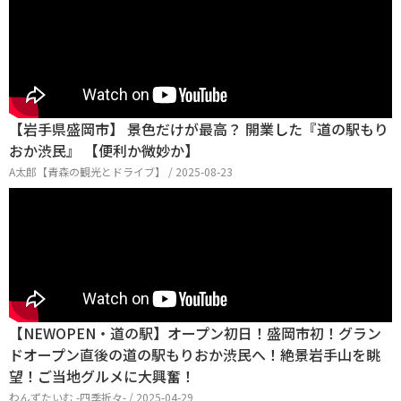
【岩手県盛岡市】 景色だけが最高？ 開業した『道の駅もり
おか渋民』 【便利か微妙か】
A太郎【青森の観光とドライブ】 / 2025-08-23
【NEWOPEN・道の駅】オープン初日！盛岡市初！グラン
ドオープン直後の道の駅もりおか渋民へ！絶景岩手山を眺
望！ご当地グルメに大興奮！
わんずたいむ -四季折々- / 2025-04-29