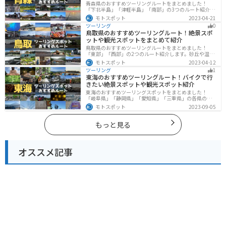
青森県のおすすめツーリングルートをまとめました！
「下北半島」「津軽半島」「南部」の3つのルート紹介し
ます。自然に恵まれた風光明媚な景色や歴史文化に触れ
モトスポット
2023-04-21
られる観光スポットが多くあります。バイクで青森県に
ツーリング
0
ツーリングに行く際は参考にしてください。
鳥取県のおすすめツーリングルート！絶景スポ
ットや観光スポットをまとめて紹介
鳥取県のおすすめツーリングルートをまとめました！
「東部」「西部」の2つのルート紹介します。砂丘や温泉
地、歴史ある城跡など魅力溢れるスポットが多数あるの
モトスポット
2023-04-12
で楽しめます。バイクで鳥取県にツーリングに行く際は
ツーリング
1
参考にしてください。
東海のおすすめツーリングルート！バイクで行
きたい絶景スポットや観光スポット紹介
東海のおすすめツーリングスポットをまとめました！
「岐阜県」「静岡県」「愛知県」「三重県」の各県の観
光地紹介します。自然豊かな山々や湖、温泉地が点在
モトスポット
2023-09-05
し、四季折々の景色を楽しめるスポットが多数ありま
す。バイクで東海にツーリングに行く際は参考にしてく
ださい。
もっと見る
オススメ記事