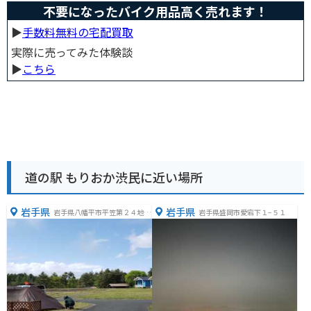
不要になったバイク用品高く売れます！
▶︎
手数料無料の宅配買取
実際に売ってみた体験談
▶︎
こちら
道の駅 もりおか渋民に近い場所
岩手県
岩手県
岩手県八幡平市平笠第２４地割
岩手県盛岡市愛宕下１−５１
７２８