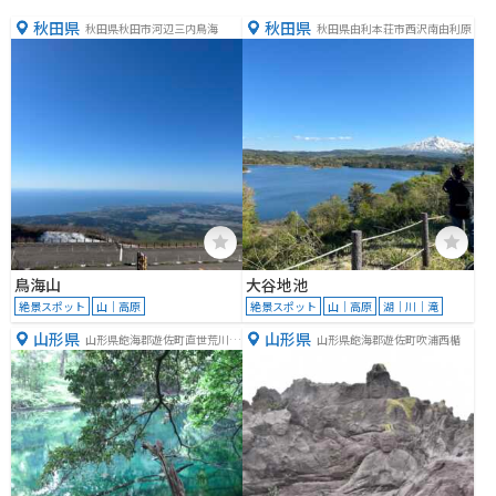
秋田県
秋田県
秋田県秋田市河辺三内鳥海
秋田県由利本荘市西沢南由利原
鳥海山
大谷地池
絶景スポット
山｜高原
絶景スポット
山｜高原
湖｜川｜滝
山形県
山形県
山形県飽海郡遊佐町直世荒川５
山形県飽海郡遊佐町吹浦西楯
７