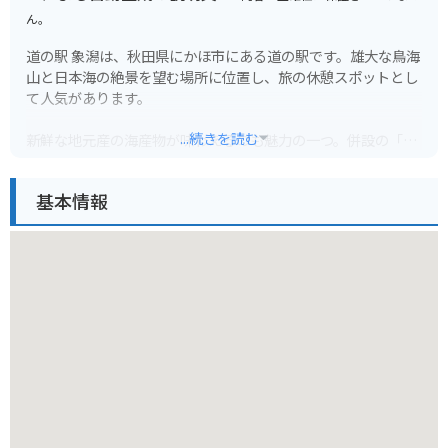
ん。
道の駅 象潟は、秋田県にかほ市にある道の駅です。雄大な鳥海
山と日本海の絶景を望む場所に位置し、旅の休憩スポットとし
て人気があります。
...続きを読む
新鮮な地元産の海産物が味わえるのも魅力の一つ。併設の「海
鮮市場」では、活きの良い魚介類や加工品が販売されており、
お土産探しにも最適です。また、レストランでは、地元でとれ
基本情報
た新鮮な食材を使った料理を楽しむことができます。特に、日
本海の荒波で育った新鮮な魚介を使った海鮮丼や、鳥海山の伏
流水を使ったそばはおすすめです。
バイクで訪れる場合、道の駅には広々とした駐車場が完備され
ているので安心です。日本海沿岸を走る国道7号線沿いに位置
しており、ツーリングの休憩地点としても最適です。周辺に
は、九十九島や蚶貝塚など、風光明媚な観光スポットも点在し
ているので、観光拠点としてもおすすめです。
道の駅 象潟は、雄大な自然と新鮮な海の幸を満喫できるスポッ
トです。秋田県を訪れた際には、ぜひ立ち寄ってみてくださ