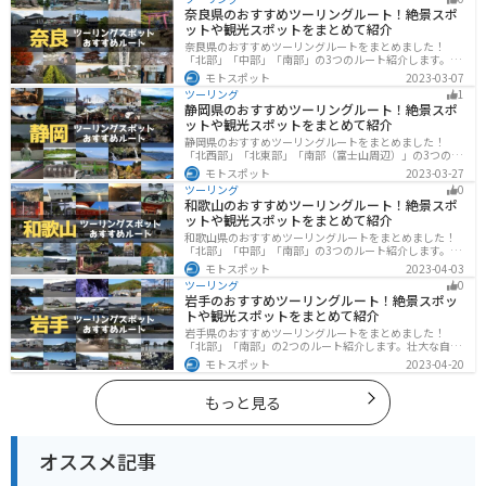
楽しめるスポットが多数あります。バイクで九州にツー
奈良県のおすすめツーリングルート！絶景スポ
リングに行く際は参考にしてください。
ットや観光スポットをまとめて紹介
奈良県のおすすめツーリングルートをまとめました！
「北部」「中部」「南部」の3つのルート紹介します。歴
史のある神社寺院が多数あり、自然豊かや山々、グルメ
モトスポット
2023-03-07
を満喫するツーリングができます。バイクで奈良県にツ
ツーリング
1
ーリングに行く際は参考にしてください。
静岡県のおすすめツーリングルート！絶景スポ
ットや観光スポットをまとめて紹介
静岡県のおすすめツーリングルートをまとめました！
「北西部」「北東部」「南部（富士山周辺）」の3つのル
ート紹介します。富士山を中心に自然豊かな景色や食事
モトスポット
2023-03-27
を楽しめるスポットが多数あります。バイクで静岡県に
ツーリング
0
ツーリングに行く際は参考にしてください。
和歌山のおすすめツーリングルート！絶景スポ
ットや観光スポットをまとめて紹介
和歌山県のおすすめツーリングルートをまとめました！
「北部」「中部」「南部」の3つのルート紹介します。海
と山に囲まれた自然豊かなエリアが広がり、様々な楽し
モトスポット
2023-04-03
み方ができます。バイクで和歌山県にツーリングに行く
ツーリング
0
際は参考にしてください。
岩手のおすすめツーリングルート！絶景スポッ
トや観光スポットをまとめて紹介
岩手県のおすすめツーリングルートをまとめました！
「北部」「南部」の2つのルート紹介します。壮大な自然
や歴史的な観光スポットが多く存在するので楽しめま
モトスポット
2023-04-20
す。バイクで岩手県にツーリングに行く際は参考にして
ください。
もっと見る
オススメ記事