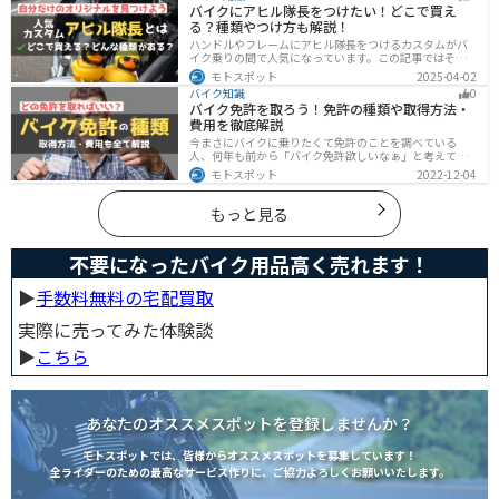
バイクにアヒル隊長をつけたい！どこで買え
バイク」も選べます。
る？種類やつけ方も解説！
ハンドルやフレームにアヒル隊長をつけるカスタムがバ
イク乗りの間で人気になっています。この記事ではそん
なアヒル隊長について、どこで買えるのかどんな種類が
モトスポット
2025-04-02
あるのか、バイクに付ける際の注意点などまとめまし
バイク知識
0
た。アヒル隊長でオリジナルカスタムをしたい人は参考
バイク免許を取ろう！免許の種類や取得方法・
にしてください。
費用を徹底解説
今まさにバイクに乗りたくて免許のことを調べている
人、何年も前から「バイク免許欲しいなぁ」と考えてい
るうちに時間ばかりが経っている人。そんな人々に役立
モトスポット
2022-12-04
つ情報を分かりやすくまとめました。バイク免許の種類
や、免許を取るための方法や必要な費用・日数などにつ
いて解説します。
もっと見る
不要になったバイク用品高く売れます！
▶︎
手数料無料の宅配買取
実際に売ってみた体験談
▶︎
こちら
あなたのオススメスポットを登録しませんか？
モトスポットでは、皆様からオススメスポットを募集しています！
全ライダーのための最高なサービス作りに、ご協力よろしくお願いいたします。