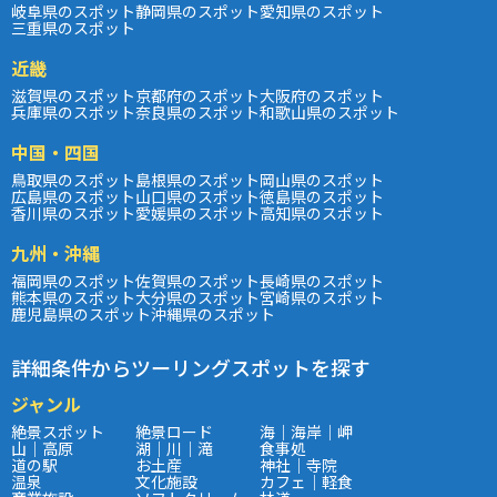
岐阜県のスポット
静岡県のスポット
愛知県のスポット
三重県のスポット
近畿
滋賀県のスポット
京都府のスポット
大阪府のスポット
兵庫県のスポット
奈良県のスポット
和歌山県のスポット
中国・四国
鳥取県のスポット
島根県のスポット
岡山県のスポット
広島県のスポット
山口県のスポット
徳島県のスポット
香川県のスポット
愛媛県のスポット
高知県のスポット
九州・沖縄
福岡県のスポット
佐賀県のスポット
長崎県のスポット
熊本県のスポット
大分県のスポット
宮崎県のスポット
鹿児島県のスポット
沖縄県のスポット
詳細条件からツーリングスポットを探す
ジャンル
絶景スポット
絶景ロード
海｜海岸｜岬
山｜高原
湖｜川｜滝
食事処
道の駅
お土産
神社｜寺院
温泉
文化施設
カフェ｜軽食