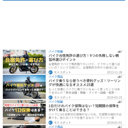
バイク知識
0
バイク合宿免許の選び方！9つの失敗しない教
習所選びポイント
合宿免許でバイク免許取りたいけど、どうやって選べば
いいの？という方向けに、合宿免許の中から自分に合っ
た教習所を選ぶ方法をまとめました。押さえるべきポイ
モトスポット
2022-11-28
ントは9つです。料金をできるだけ抑えたり、旅行も兼ね
バイク用品
0
て楽しみたい人必見です！
バイク乗りなら使うべき便利グッズ！ツーリン
グが快適になるオススメ25選
もっと快適にバイクに乗りたいなぁ〜と思ったことはあ
りませんか？車体装備・積載・ライダー装備・駐車・メ
ンテ・トラブル対応の6ジャンルで、バイクをもっと快適
モトスポット
2024-05-25
にするオススメ便利グッズを紹介します！
バイク知識
0
1日だけのバイク保険はない？短期間の保険を
かけて乗ることはできる？
バイクには1日単位の保険がないため、代替策の検討が必
要です。他人のバイクを借りるなら「ドライバー保
険」、125cc以下で家族が車持ちなら「ファミリーバイク
モトスポット
2026-01-01
特約」、自身のバイクなら「バイク保険の短期加入」が
バイク用品
2
有効です。手間を省くなら、任意保険込みの「レンタル