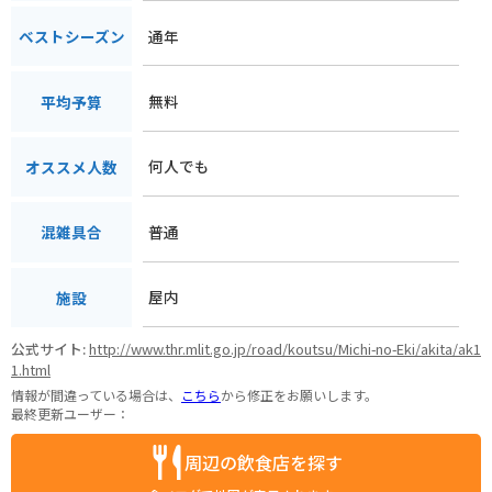
通年
ベストシーズン
無料
平均予算
何人でも
オススメ人数
普通
混雑具合
屋内
施設
公式サイト:
http://www.thr.mlit.go.jp/road/koutsu/Michi-no-Eki/akita/ak1
1.html
情報が間違っている場合は、
こちら
から修正をお願いします。
最終更新ユーザー：
周辺の飲食店を探す