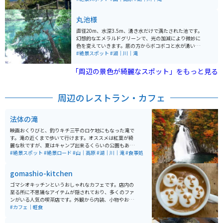
トとして知られています。奈曽渓谷や高山植物も見どこ
は遊歩道が整備されており、自然散策やバードウォッチ
ろで、自然の美しさを堪能できるエリアです。
ングに最適です。また、池の周囲にはサイクリングコー
丸池様
スが設けられており、自転車をレンタルして高原の風を
感じながらのサイクリングも楽しめます。 さらに、池を
直径20m、水深3.5m、湧き水だけで満たされた池です。
中心に広がるキャンプ場では、アウトドアを満喫するこ
幻想的なエメラルドグリーンで、光の加減により微妙に
とができます。鳥海山が「さかさ鳥海」として池に映り
色を変えていきます。底の方からボコボコと水が湧いて
込む美しい風景です。この絶景は写真撮影のスポットと
いる様子が見られます。 鎌倉権五郎景正が敵に目を射抜
#絶景スポット
#湖｜川｜滝
しても人気があります。また、周辺には天体観測施設
かれ、三日三晩敵を探し求め見事に討ち取った後に、こ
「コスモワールド」もあり、夜には満天の星空を楽しむ
の池で目を洗ったため、この池に住む魚は鎌倉景正に敬
「周辺の景色が綺麗なスポット」をもっと見る
ことができます。
意を表してすべて片目であると言われています。 鳥海山
大物忌神社の境内地であるため手つかずの社叢が残って
います。 地域住民からは古くから信仰の対象として大切
周辺のレストラン・カフェ
にされてきました。
法体の滝
映画おくりびと、釣りキチ三平のロケ地にもなった滝で
す。滝の近くまで歩いて行けます。オススメは紅葉が綺
麗な秋ですが、夏はキャンプ出来るくらいの公園もある
ので楽しめます。アブや虫が多いので虫除けは必須で
#絶景スポット
#絶景ロード
#山｜高原
#湖｜川｜滝
#食事処
す。色んな道から行けるので毎回違う道を通るのも楽し
いです。鳥海ブルーラインも近いので合わせて行けま
gomashio-kitchen
す。
ゴマシオキッチンというおしゃれなカフェです。店内の
至る所に不思議なアイテムが隠されており、多くのファ
ンがいる人気の喫茶店です。外観から内装、小物やお食
事まで全てにこだわりがあるお店は、一度行ったら何度
#カフェ｜軽食
も通いたくなってしまいます。 特に店主の描く独特なラ
テアートが楽しめるカフェラテは必見です。座席が少な