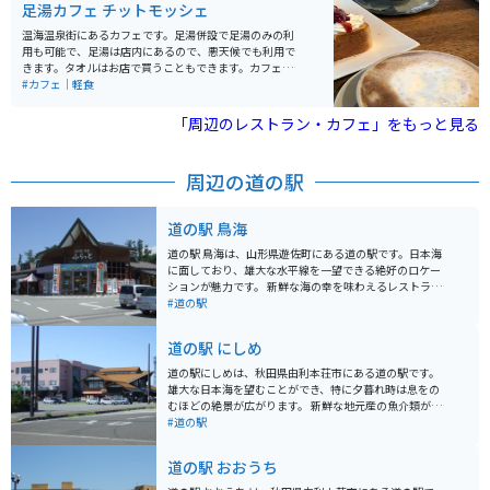
足湯カフェ チットモッシェ
く、人気があるため、行かれる際には予約をしてから行
くことをオススメします。
温海温泉街にあるカフェです。足湯併設で足湯のみの利
用も可能で、足湯は店内にあるので、悪天候でも利用で
きます。タオルはお店で買うこともできます。カフェの
隣に地元産の雑貨屋、2階にマッサージ屋さんが入って
#カフェ｜軽食
るのでツーリングの疲れを取ることもできます。
「周辺のレストラン・カフェ」をもっと見る
周辺の道の駅
道の駅 鳥海
道の駅 鳥海は、山形県遊佐町にある道の駅です。日本海
に面しており、雄大な水平線を一望できる絶好のロケー
ションが魅力です。 新鮮な海の幸を味わえるレストラン
や、地元の特産品を販売するショップが人気です。特
#道の駅
に、鳥海山の伏流水で育った「鳥海ふぐ」は絶品で、ぜ
ひ味わっていただきたい一品です。また、併設の「鳥海
道の駅 にしめ
魚魚七市場」では、活きの良い魚介類や地元でとれた野
菜などを購入できます。 バイクで訪れる場合、道の駅か
道の駅にしめは、秋田県由利本荘市にある道の駅です。
ら鳥海ブルーラインを登っていくルートがおすすめで
雄大な日本海を望むことができ、特に夕暮れ時は息をの
す。山頂付近の展望台からは、日本海や鳥海山はもちろ
むほどの絶景が広がります。 新鮮な地元産の魚介類が豊
んのこと、天候が良ければ佐渡島まで見渡せる絶景を楽
富に揃う産直センターは、道の駅にしめの目玉の一つで
#道の駅
しむことができます。 道の駅 鳥海は、雄大な自然と新鮮
す。日本海の幸を味わえるレストランも併設されてお
な海の幸を満喫できるスポットです。ぜひ、観光の拠点
り、ドライバーにも人気です。バイクツーリングで訪れ
道の駅 おおうち
として利用してみてください。
た場合は、日本海を眺めながら休憩できるスペースがあ
り、おすすめです。 道の駅にしめ周辺には、海水浴場や