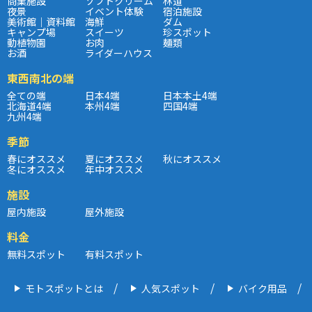
商業施設
ソフトクリーム
林道
夜景
イベント体験
宿泊施設
美術館｜資料館
海鮮
ダム
キャンプ場
スイーツ
珍スポット
動植物園
お肉
麺類
お酒
ライダーハウス
東西南北の端
全ての端
日本4端
日本本土4端
北海道4端
本州4端
四国4端
九州4端
季節
春にオススメ
夏にオススメ
秋にオススメ
冬にオススメ
年中オススメ
施設
屋内施設
屋外施設
料金
無料スポット
有料スポット
モトスポットとは
人気スポット
バイク用品