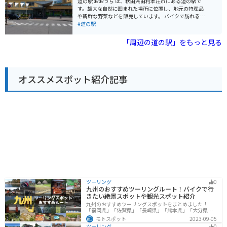
道の駅 おおうち は、秋田県由利本荘市にある道の駅で
キャンプ場などがあり、夏は多くの観光客で賑わいま
す。雄大な自然に囲まれた場所に位置し、地元の特産品
す。また、道の駅からは鳥海山を望むことができ、登山
や新鮮な野菜などを販売しています。 バイクで訪れる際
やハイキングの拠点としても利用できます。道の駅で購
は、駐車場も広く停めやすいので安心です。周辺には、
#道の駅
入できる、地元産の果物を使ったジャムやジュースはお
鳥海ブルーラインなどの景観の良いワインディングロー
土産におすすめです。
ドがあり、ツーリングにも最適です。道の駅で休憩を取
「周辺の道の駅」をもっと見る
りながら、雄大な景色を楽しむのはいかがでしょうか。
由利本荘市は、秋田県南部に位置し、日本海に面した自
然豊かな地域です。特に、鳥海山の麓から湧き出る湧水
は「鳥海山麗湧水群」として名水百選にも選ばれてお
オススメスポット紹介記事
り、道の駅でもその名水を味わうことができます。ま
た、地元で採れた新鮮な野菜や果物、海産物なども販売
されており、お土産にもおすすめです。
ツーリング
0
九州のおすすめツーリングルート！バイクで行
きたい絶景スポットや観光スポット紹介
九州のおすすめツーリングスポットをまとめました！
「福岡県」「佐賀県」「長崎県」「熊本県」「大分県」
「宮崎都」「鹿児島県」の各県の観光地紹介します。自
モトスポット
2023-09-05
然豊かな山々や湖、温泉地が点在し、四季折々の景色を
ツーリング
0