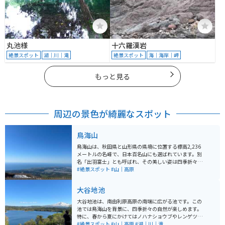
丸池様
十六羅漢岩
絶景スポット
湖｜川｜滝
絶景スポット
海｜海岸｜岬
もっと見る
周辺の景色が綺麗なスポット
鳥海山
鳥海山は、秋田県と山形県の県境に位置する標高2,236
メートルの名峰で、日本百名山にも選ばれています。別
名「出羽富士」とも呼ばれ、その美しい姿は四季折々で
異なる表情を見せます。春から秋にかけては登山が楽し
#絶景スポット
#山｜高原
め、特に初心者でも挑戦しやすい「吹浦口ルート 鳥海湖
コース」が人気です。 オススメのツーリングルート「鳥
大谷地池
海ブルーライン」は、海抜ゼロメートルから一気に1,10
0メートルまで駆け上がる道です。この道路からは日本海
大谷地池は、南由利原高原の南端に広がる池です。この
や周辺の景色を一望でき、絶景ポイントが点在していま
池では鳥海山を背景に、四季折々の自然が楽しめます。
す。5合目に位置する「鉾立展望台」からは、男鹿半島や
特に、春から夏にかけてはノハナショウブやレンゲツツ
日本海に浮かぶ飛島などが一望でき、絶好の写真スポッ
ジの群生が見られ、とても綺麗です。大谷地池の周辺に
#絶景スポット
#山｜高原
#湖｜川｜滝