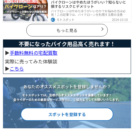
バイクローンはやめたほうがいい？知らないと
考にしてください。
損するリスクとデメリット
バイクローンはやめたほうがいいのかでお悩みの方は必
見！この記事では、バイクローンを利用する際の注意点
や失敗しない選び方を解説しています。実は、バイクロ
モトスポット
2024-10-10
ーンの選び方にはコツがあります。この記事を読めば、
自分に合った賢い選択をすることが可能です。
もっと見る
不要になったバイク用品高く売れます！
▶︎
手数料無料の宅配買取
実際に売ってみた体験談
▶︎
こちら
あなたのオススメスポットを登録しませんか？
モトスポットでは、皆様からオススメスポットを募集しています！
全ライダーのための最高なサービス作りに、ご協力よろしくお願いいたします。
スポットを登録する