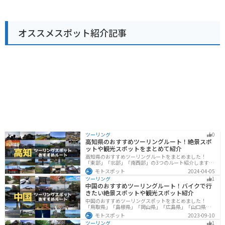
「稲庭うどん」などの麺類も人気です。レストランで
めです。 道の駅 象潟は、雄大な自然と新鮮な海の幸を満
は、地元の食材を活かした料理を味わうことができ、鳥
喫できるスポットです。秋田県を訪れた際には、ぜひ立
海山を眺めながら食事を楽しむことができます。 バイク
ち寄ってみてください。
で訪れる場合、道の駅 しょうないは、日本海沿岸を走る
オススメスポット紹介記事
国道7号線や、鳥海ブルーラインなど、景観の良いルー
トの途中に位置しており、ツーリングの休憩場所として
も最適です。道の駅には、広い駐車場や休憩スペースが
完備されているほか、ガソリンスタンドも併設されてい
るので便利です。 周辺には、鳥海山や朝日連峰などの
山々、飛島や十六羅漢などの海岸など、自然豊かな観光
スポットが点在しています。道の駅 しょうないを拠点
に、庄内の自然を満喫するのもおすすめです。
ツーリング
0
高知県のおすすめツーリングルート！絶景スポ
ットや観光スポットをまとめて紹介
高知県のおすすめツーリングルートをまとめました！
「東部」「北部」「南西部」の3つのルート紹介します。
山と海どちらも楽しめるスポットが多数あり、様々な楽
モトスポット
2024-04-05
しみ方ができます。バイクで高知県にツーリングに行く
ツーリング
1
際は参考にしてください。
中国のおすすめツーリングルート！バイクで行
きたい絶景スポットや観光スポット紹介
中国のおすすめツーリングスポットをまとめました！
「鳥取県」「島根県」「岡山県」「広島県」「山口県」
の各県の観光地紹介します。自然豊かな山々や湖、温泉
モトスポット
2023-09-10
地が点在し、四季折々の景色を楽しめるスポットが多数
ツーリング
1
あります。バイクで中国にツーリングに行く際は参考に