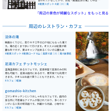
言われていることから、別名「開運出世の滝」と呼ばれ
日本海に浮かぶ飛島などが一望でき、絶好の写真スポッ
る落差約15mの滝です。せり出した岩肌を分岐しながら
#絶景スポット
#湖｜川｜滝
トとして知られています。奈曽渓谷や高山植物も見どこ
流れ落ちる様子を、間近で見ることができます。
ろで、自然の美しさを堪能できるエリアです。
「周辺の景色が綺麗なスポット」をもっと見る
周辺のレストラン・カフェ
法体の滝
映画おくりびと、釣りキチ三平のロケ地にもなった滝で
す。滝の近くまで歩いて行けます。オススメは紅葉が綺
麗な秋ですが、夏はキャンプ出来るくらいの公園もある
ので楽しめます。アブや虫が多いので虫除けは必須で
#絶景スポット
#絶景ロード
#山｜高原
#湖｜川｜滝
#食事処
す。色んな道から行けるので毎回違う道を通るのも楽し
いです。鳥海ブルーラインも近いので合わせて行けま
足湯カフェ チットモッシェ
す。
温海温泉街にあるカフェです。足湯併設で足湯のみの利
用も可能で、足湯は店内にあるので、悪天候でも利用で
きます。タオルはお店で買うこともできます。カフェの
隣に地元産の雑貨屋、2階にマッサージ屋さんが入って
#カフェ｜軽食
るのでツーリングの疲れを取ることもできます。
gomashio-kitchen
ゴマシオキッチンというおしゃれなカフェです。店内の
至る所に不思議なアイテムが隠されており、多くのファ
ンがいる人気の喫茶店です。外観から内装、小物やお食
事まで全てにこだわりがあるお店は、一度行ったら何度
#カフェ｜軽食