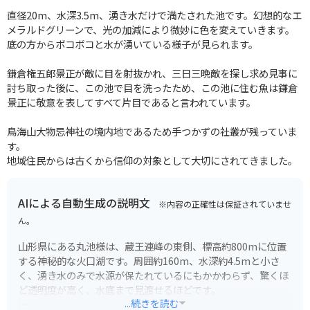
直径20m、水深3.5m、湧き水だけで満たされた池です。幻想的なエ
メラルドグリーンで、光の加減により微妙に色を変えていきます。
底の方からボコボコと水が湧いている様子が見られます。
鎌倉権五郎景正が敵に目を射抜かれ、三日三晩敵を探し求め見事に
討ち取った後に、この池で目を洗ったため、この池に住む魚は鎌倉
景正に敬意を表してすべて片目であると言われています。
鳥海山大物忌神社の境内地であるため手つかずの社叢が残っていま
す。
地域住民からは古くから信仰の対象として大切にされてきました。
AIによる自動生成の説明文
※内容の正確性は保証されていませ
ん。
山形県にある丸池様は、蔵王連峰の東側、標高約800mに位置
する神秘的な火口湖です。周囲約160m、水深約4.5mと小さ
く、湧き水のみで水源が保たれているにもかかわらず、驚くほ
ど透明度が高く、水底まで見渡せるほどです。
...続きを読む