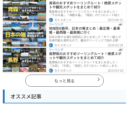
青森のおすすめツーリングルート！絶景スポッ
してください。
トや観光スポットをまとめて紹介
青森県のおすすめツーリングルートをまとめました！
「下北半島」「津軽半島」「南部」の3つのルート紹介し
ます。自然に恵まれた風光明媚な景色や歴史文化に触れ
モトスポット
2023-04-21
られる観光スポットが多くあります。バイクで青森県に
ツーリング
1
ツーリングに行く際は参考にしてください。
地域別6箇所、日本の端まとめ｜最北端・最東
端・最西端・最南端に行く
日本の色々な端を地域別にまとめました！全て一般人が
到達可能な場所なので、観光やツーリングで訪れる際の
参考にしてください。
モトスポット
2024-02-24
ツーリング
0
長野県のおすすめツーリングルート！絶景スポ
ットや観光スポットをまとめて紹介
長野県のおすすめツーリングルートをまとめました！
「北部」「中部」「南部」の3つのルート紹介します。諏
訪湖やビーナスラインのような全国でも有名なツーリン
モトスポット
2023-03-26
グスポットが多数あります。バイクで長野県にツーリン
グに行く際は参考にしてください。
もっと見る
オススメ記事