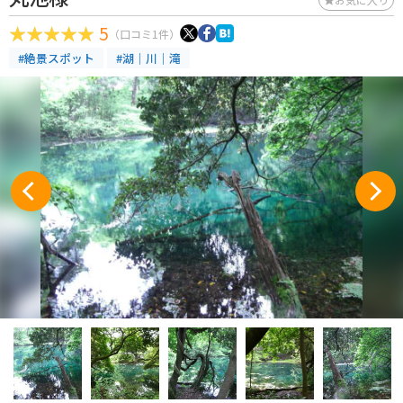
5
（口コミ1件）
#絶景スポット
#湖｜川｜滝