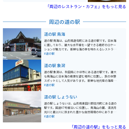
も通いたくなってしまいます。 特に店主の描く独特なラ
テアートが楽しめるカフェラテは必見です。座席が少な
「周辺のレストラン・カフェ」をもっと見る
く、人気があるため、行かれる際には予約をしてから行
くことをオススメします。
周辺の道の駅
道の駅 鳥海
道の駅 鳥海は、山形県遊佐町にある道の駅です。日本海
に面しており、雄大な水平線を一望できる絶好のロケー
ションが魅力です。 新鮮な海の幸を味わえるレストラン
や、地元の特産品を販売するショップが人気です。特
#道の駅
に、鳥海山の伏流水で育った「鳥海ふぐ」は絶品で、ぜ
ひ味わっていただきたい一品です。また、併設の「鳥海
道の駅 象潟
魚魚七市場」では、活きの良い魚介類や地元でとれた野
菜などを購入できます。 バイクで訪れる場合、道の駅か
道の駅 象潟は、秋田県にかほ市にある道の駅です。雄大
ら鳥海ブルーラインを登っていくルートがおすすめで
な鳥海山と日本海の絶景を望む場所に位置し、旅の休憩
す。山頂付近の展望台からは、日本海や鳥海山はもちろ
スポットとして人気があります。 新鮮な地元産の海産物
んのこと、天候が良ければ佐渡島まで見渡せる絶景を楽
が味わえるのも魅力の一つ。併設の「海鮮市場」では、
#道の駅
しむことができます。 道の駅 鳥海は、雄大な自然と新鮮
活きの良い魚介類や加工品が販売されており、お土産探
な海の幸を満喫できるスポットです。ぜひ、観光の拠点
しにも最適です。また、レストランでは、地元でとれた
道の駅 しょうない
として利用してみてください。
新鮮な食材を使った料理を楽しむことができます。特
に、日本海の荒波で育った新鮮な魚介を使った海鮮丼
道の駅 しょうないは、山形県東田川郡庄内町にある道の
や、鳥海山の伏流水を使ったそばはおすすめです。 バイ
駅です。国道47号線沿いに位置し、鳥海山の麓、清流月
クで訪れる場合、道の駅には広々とした駐車場が完備さ
光川と最上川に挟まれた豊かな自然環境の中にありま
れているので安心です。日本海沿岸を走る国道7号線沿い
す。 農産物直売所では、地元で採れた新鮮な野菜や果
#道の駅
に位置しており、ツーリングの休憩地点としても最適で
物、山菜などが販売されており、旬の味覚を楽しむこと
す。周辺には、九十九島や蚶貝塚など、風光明媚な観光
ができます。また、庄内町の特産品である「麦切り」や
「周辺の道の駅」をもっと見る
スポットも点在しているので、観光拠点としてもおすす