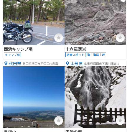
西浜キャンプ場
十六羅漢岩
キャンプ場
絶景スポット
海｜海岸｜岬
秋田県
山形県
秋田県秋田市河辺三内鳥海
山形県酒田市下黒川滝道１
鳥海山
不動の滝