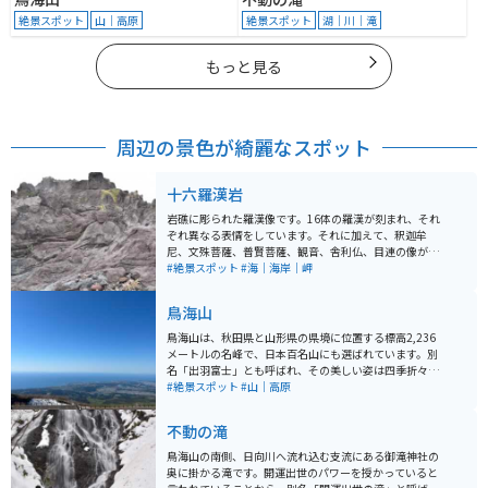
絶景スポット
山｜高原
絶景スポット
湖｜川｜滝
もっと見る
周辺の景色が綺麗なスポット
十六羅漢岩
岩礁に彫られた羅漢像です。16体の羅漢が刻まれ、それ
ぞれ異なる表情をしています。それに加えて、釈迦牟
尼、文殊菩薩、普賢菩薩、観音、舎利仏、目連の像があ
り、計22体あります。日本海の大海原をバックにした迫
#絶景スポット
#海｜海岸｜岬
力満点のコントラストはもちろん、夕日に映えるシルエ
ットも魅力的です。
鳥海山
鳥海山は、秋田県と山形県の県境に位置する標高2,236
メートルの名峰で、日本百名山にも選ばれています。別
名「出羽富士」とも呼ばれ、その美しい姿は四季折々で
異なる表情を見せます。春から秋にかけては登山が楽し
#絶景スポット
#山｜高原
め、特に初心者でも挑戦しやすい「吹浦口ルート 鳥海湖
コース」が人気です。 オススメのツーリングルート「鳥
不動の滝
海ブルーライン」は、海抜ゼロメートルから一気に1,10
0メートルまで駆け上がる道です。この道路からは日本海
鳥海山の南側、日向川へ流れ込む支流にある御滝神社の
や周辺の景色を一望でき、絶景ポイントが点在していま
奥に掛かる滝です。開運出世のパワーを授かっていると
す。5合目に位置する「鉾立展望台」からは、男鹿半島や