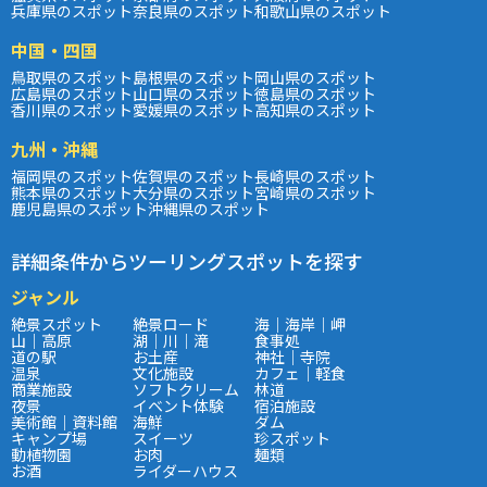
兵庫県のスポット
奈良県のスポット
和歌山県のスポット
中国・四国
鳥取県のスポット
島根県のスポット
岡山県のスポット
広島県のスポット
山口県のスポット
徳島県のスポット
香川県のスポット
愛媛県のスポット
高知県のスポット
九州・沖縄
福岡県のスポット
佐賀県のスポット
長崎県のスポット
熊本県のスポット
大分県のスポット
宮崎県のスポット
鹿児島県のスポット
沖縄県のスポット
詳細条件からツーリングスポットを探す
ジャンル
絶景スポット
絶景ロード
海｜海岸｜岬
山｜高原
湖｜川｜滝
食事処
道の駅
お土産
神社｜寺院
温泉
文化施設
カフェ｜軽食
商業施設
ソフトクリーム
林道
夜景
イベント体験
宿泊施設
美術館｜資料館
海鮮
ダム
キャンプ場
スイーツ
珍スポット
動植物園
お肉
麺類
お酒
ライダーハウス