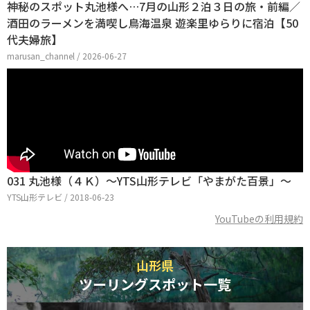
神秘のスポット丸池様へ…7月の山形２泊３日の旅・前編／
酒田のラーメンを満喫し鳥海温泉 遊楽里ゆらりに宿泊【50
代夫婦旅】
marusan_channel / 2026-06-27
031 丸池様（４Ｋ）～YTS山形テレビ「やまがた百景」～
YTS山形テレビ / 2018-06-23
YouTubeの利用規約
山形県
ツーリングスポット一覧