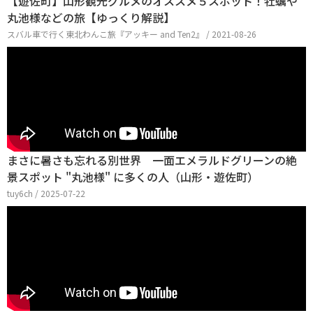
【遊佐町】山形観光グルメのオススメ５スポット！牡蠣や
丸池様などの旅【ゆっくり解説】
スバル車で行く東北わんこ旅『アッキー and Ten2』 / 2021-08-26
まさに暑さも忘れる別世界 一面エメラルドグリーンの絶
景スポット "丸池様" に多くの人（山形・遊佐町）
tuy6ch / 2025-07-22