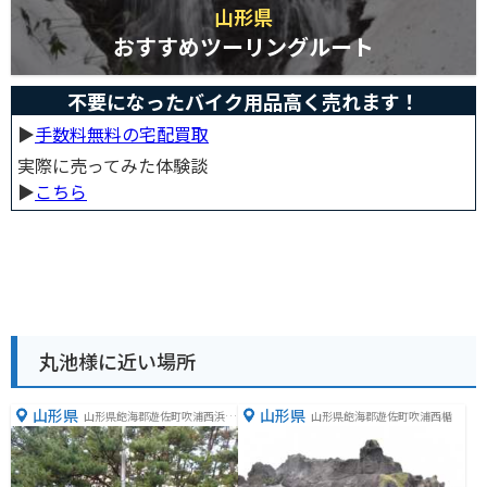
山形県
おすすめツーリングルート
不要になったバイク用品高く売れます！
▶︎
手数料無料の宅配買取
実際に売ってみた体験談
▶︎
こちら
丸池様に近い場所
山形県
山形県
山形県飽海郡遊佐町吹浦西浜２
山形県飽海郡遊佐町吹浦西楯
−６２