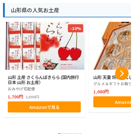
山形県の人気お土産
-10%
山形 土産 さくらんぼきらら (国内旅行
山形 天童 将棋まんじ
日本 山形 お土産）
グルメ＆ギフトお取り寄
おみやげ宅配便
1,080円
1,700円
1,890円
Amazo
Amazonで見る