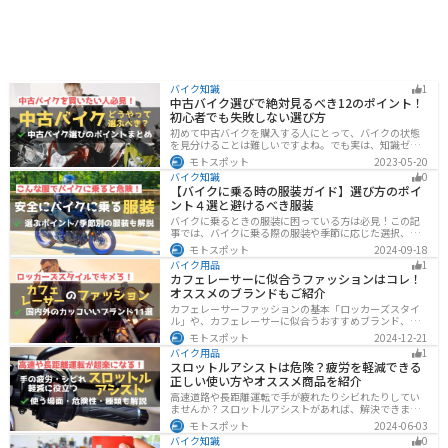
バイク知識
1
中古バイク選びで絶対見るべき12のポイント！
初心者でも失敗しない選び方
初めて中古バイクを購入する人にとって、バイクの状態
を見分けることは難しいですよね。でも実は、知識ゼロ
の初心者でも「12のポイント」に注目するだけで、中古
モトスポット
2023-05-20
バイクの良し悪しを簡単に判断することができるんで
バイク知識
0
す！正しいポイントを押させて失敗しないバイク選びが
【バイクに乗る時の服装ガイド】選び方のポイ
できるようになりましょう。
ント４選と避けるべき服装
バイクに乗るときの服装に困っている方は必見！この記
事では、バイクに乗る際の服装や季節に応じた選択、避
けるべき服装について解説しています。実は、安全性だ
モトスポット
2024-09-18
けでなく、快適性も重要視することが大切です。この記
バイク用品
1
事を読めば、最適なバイクウェアを選ぶヒントが得られ
カフェレーサーに似合うファッションはコレ！
ます。
オススメのブランドもご紹介
カフェレーサーファッションの基本「ロッカーズスタイ
ル」や、カフェレーサーに似合うおすすめブランド、定
番アイテムを詳しく紹介。個性を引き立てるコーデのコ
モトスポット
2024-12-21
ツや季節に合ったアイテム選び、愛車とのマッチング方
バイク用品
1
法も解説します。
スロットルアシストは危険？疲労を軽減できる
正しい使い方やオススメ商品を紹介
高速道路や長距離運転で手が疲れたりシビれたりしてい
ませんか？スロットルアシストがあれば、解決できま
す。この記事ではスロットルアシストを安全に使う場
モトスポット
2024-06-03
面、危険性、種類、オススメの商品について解説しま
バイク知識
0
す。長距離運転をもっと楽にしたいと思っている人は参