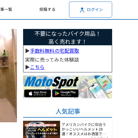
記事一覧
投稿する
ログイン
不要になったバイク用品！
高く売れます！
▶︎
手数料無料の宅配買取
実際に売ってみた体験談
▶︎
こちら
人気記事
アメリカンバイクに似合う
かっこいいヘルメット20
選！オススメはお洒落でワ
モトスポット