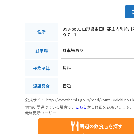
999-6601 山形県東田川郡庄内町狩
住所
９７−１
駐車場あり
駐車場
無料
平均予算
普通
混雑具合
公式サイト:
http://www.thr.mlit.go.jp/road/koutsu/Michi-no-
情報が間違っている場合は、
こちら
から修正をお願いします。
最終更新ユーザー：
周辺の飲食店を探す