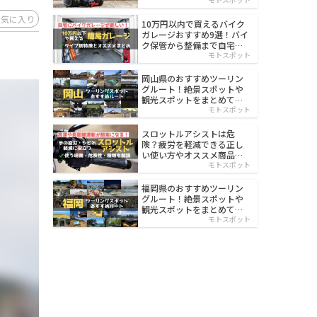
イルド
お気に入り
10万円以内で買えるバイク
ガレージおすすめ9選！バイ
ク保管から整備まで自宅で
楽々
モトスポット
岡山県のおすすめツーリン
グルート！絶景スポットや
観光スポットをまとめて紹
介
モトスポット
スロットルアシストは危
険？疲労を軽減できる正し
い使い方やオススメ商品を
紹介
モトスポット
福岡県のおすすめツーリン
グルート！絶景スポットや
観光スポットをまとめて紹
介
モトスポット