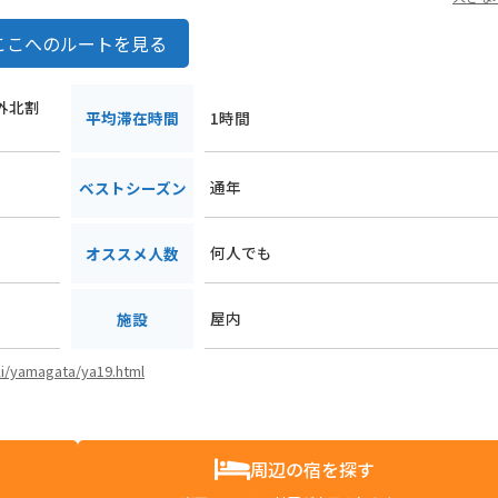
ここへのルートを見る
川外北割
平均滞在時間
1時間
通年
ベストシーズン
何人でも
オススメ人数
屋内
施設
Eki/yamagata/ya19.html
周辺の宿を探す