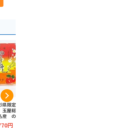
形県限定 山形銘
煎餅工房さがえ屋 煎
山形 ラフ
 玉屋総本店 山
餅工房さがえ屋 醤油
ら
名産 のし梅 の
【まとめ買い】【小
ラフランスき
梅製造本舗 菓
分け袋2枚付き】
煎餅工房さがえ屋
770円
1,680円
 7枚入り 小林
「やみつきしみかり