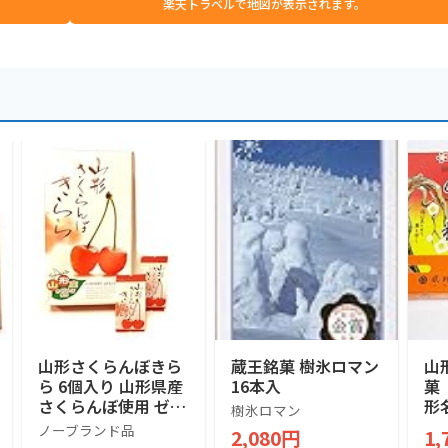
楽天トラベルで地図が表示されます。
山形さくらんぼきら
蔵王銘菓 樹氷ロマン
山
ら 6個入り 山形県産
16本入
菓
さくらんぼ使用 ゼリ
形
樹氷ロマン
ー菓子 (1箱)
し
ノーブランド品
2,080円
1,
子