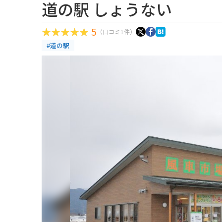
道の駅 しょうない
5
（口コミ1件）
#道の駅