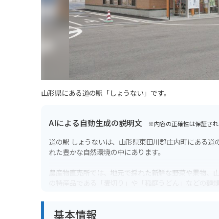
山形県にある道の駅「しょうない」です。
AIによる自動生成の説明文
※内容の正確性は保証され
道の駅 しょうないは、山形県東田川郡庄内町にある道
れた豊かな自然環境の中にあります。
農産物直売所では、地元で採れた新鮮な野菜や果物、
の特産品である「麦切り」や「稲庭うどん」などの麺
き、鳥海山を眺めながら食事を楽しむことができます。
基本情報
バイクで訪れる場合、道の駅 しょうないは、日本海沿