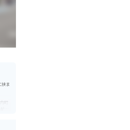
に挟ま
庄内町
とがで
に位