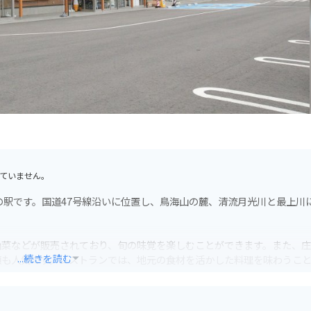
ていません。
の駅です。国道47号線沿いに位置し、鳥海山の麓、清流月光川と最上川
山菜などが販売されており、旬の味覚を楽しむことができます。また、
...続きを読む
類も人気です。レストランでは、地元の食材を活かした料理を味わうこ
岸を走る国道7号線や、鳥海ブルーラインなど、景観の良いルートの途中