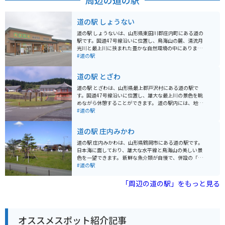
周辺の道の駅
を通して楽しめる観光スポットとして人気があります。
温泉以外にも、尾花沢牛やそばなどの地元のグルメも堪
能できます。
道の駅 しょうない
道の駅 しょうないは、山形県東田川郡庄内町にある道の
駅です。国道47号線沿いに位置し、鳥海山の麓、清流月
光川と最上川に挟まれた豊かな自然環境の中にありま
す。 農産物直売所では、地元で採れた新鮮な野菜や果
#道の駅
物、山菜などが販売されており、旬の味覚を楽しむこと
ができます。また、庄内町の特産品である「麦切り」や
道の駅 とざわ
「稲庭うどん」などの麺類も人気です。レストランで
は、地元の食材を活かした料理を味わうことができ、鳥
道の駅 とざわは、山形県最上郡戸沢村にある道の駅で
海山を眺めながら食事を楽しむことができます。 バイク
す。国道47号線沿いに位置し、雄大な最上川の景色を眺
で訪れる場合、道の駅 しょうないは、日本海沿岸を走る
めながら休憩することができます。 道の駅内には、地元
国道7号線や、鳥海ブルーラインなど、景観の良いルー
産の新鮮な野菜や山菜、特産品などを販売する農産物直
#道の駅
トの途中に位置しており、ツーリングの休憩場所として
売所や、戸沢村の豊かな自然で育ったブランド豚「とざ
も最適です。道の駅には、広い駐車場や休憩スペースが
わ豚」を使った料理が楽しめるレストランがあります。
道の駅 庄内みかわ
完備されているほか、ガソリンスタンドも併設されてい
バイクで訪れる場合、道の駅には広い駐車場が完備され
るので便利です。 周辺には、鳥海山や朝日連峰などの
ているので安心です。また、周辺には、最上峡や羽根沢
道の駅 庄内みかわは、山形県鶴岡市にある道の駅です。
山々、飛島や十六羅漢などの海岸など、自然豊かな観光
温泉など、自然豊かな観光スポットも点在しており、ツ
日本海に面しており、雄大な水平線と鳥海山の美しい景
スポットが点在しています。道の駅 しょうないを拠点
ーリングの拠点としても最適です。 戸沢村は、特に秋に
色を一望できます。 新鮮な魚介類が自慢で、併設の「と
に、庄内の自然を満喫するのもおすすめです。
は美しい紅葉が楽しめます。道の駅周辺にも紅葉の名所
れたて海鮮飯 どんがら食堂」では、地元で獲れた新鮮な
#道の駅
が点在しているので、ぜひ足を運んでみてください。
魚介を使った海鮮丼や定食が味わえます。お土産には、
地元産の農産物や海産物の加工品が人気です。 バイクで
「周辺の道の駅」をもっと見る
訪れる際は、日本海沿いの海岸線を走る爽快なツーリン
グが楽しめます。道の駅には広い駐車場があり、休憩場
所としても最適です。 周辺には、海水浴やキャンプが楽
しめる場所や、温泉施設もあります。道の駅 庄内みかわ
オススメスポット紹介記事
を拠点に、山形県庄内地方の観光を楽しんでみてはいか