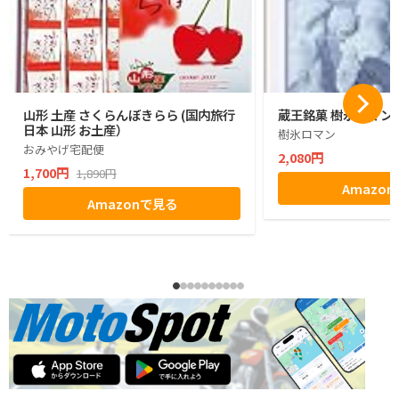
山形 土産 さくらんぼきらら (国内旅行
蔵王銘菓 樹氷ロマン1
日本 山形 お土産）
樹氷ロマン
おみやげ宅配便
2,080円
1,700円
1,890円
Amazo
Amazonで見る