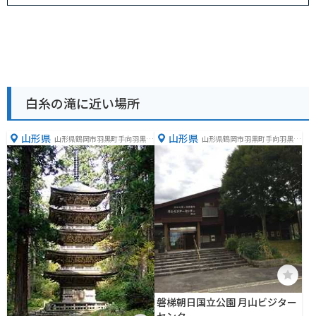
白糸の滝に近い場所
山形県
山形県
山形県鶴岡市羽黒町手向羽黒山
山形県鶴岡市羽黒町手向羽黒山
３３−１４
１４７−５
磐梯朝日国立公園 月山ビジター