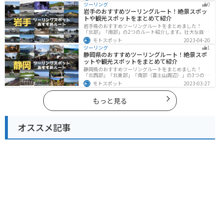
めます。バイクで石川ツーリングに行こうと思っている
ツーリング
0
人は、参考にしてください。
岩手のおすすめツーリングルート！絶景スポッ
トや観光スポットをまとめて紹介
岩手県のおすすめツーリングルートをまとめました！
「北部」「南部」の2つのルート紹介します。壮大な自然
や歴史的な観光スポットが多く存在するので楽しめま
モトスポット
2023-04-20
す。バイクで岩手県にツーリングに行く際は参考にして
ツーリング
1
ください。
静岡県のおすすめツーリングルート！絶景スポ
ットや観光スポットをまとめて紹介
静岡県のおすすめツーリングルートをまとめました！
「北西部」「北東部」「南部（富士山周辺）」の3つのル
ート紹介します。富士山を中心に自然豊かな景色や食事
モトスポット
2023-03-27
を楽しめるスポットが多数あります。バイクで静岡県に
ツーリングに行く際は参考にしてください。
もっと見る
オススメ記事