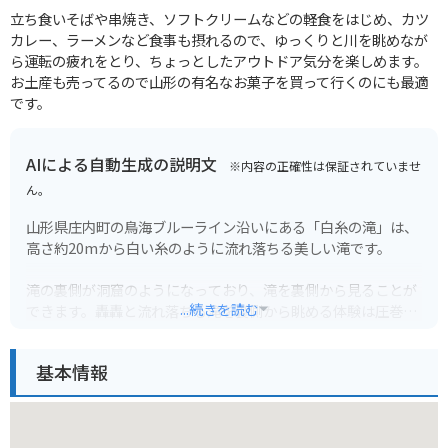
立ち食いそばや串焼き、ソフトクリームなどの軽食をはじめ、カツ
カレー、ラーメンなど食事も摂れるので、ゆっくりと川を眺めなが
ら運転の疲れをとり、ちょっとしたアウトドア気分を楽しめます。
お土産も売ってるので山形の有名なお菓子を買って行くのにも最適
です。
AIによる自動生成の説明文
※内容の正確性は保証されていませ
ん。
山形県庄内町の鳥海ブルーライン沿いにある「白糸の滝」は、
高さ約20mから白い糸のように流れ落ちる美しい滝です。
滝の裏側が洞窟のようになっており、滝を裏側から見ることが
...続きを読む
できます。轟轟と流れ落ちる滝を裏側から眺める体験は圧巻で
す。
基本情報
鳥海ブルーラインは、景色が良く、ワインディングロードとし
ても人気なので、ツーリングにも最適です。滝のすぐ近くに駐
車場があるので、バイクでも車でもアクセスしやすいですよ。