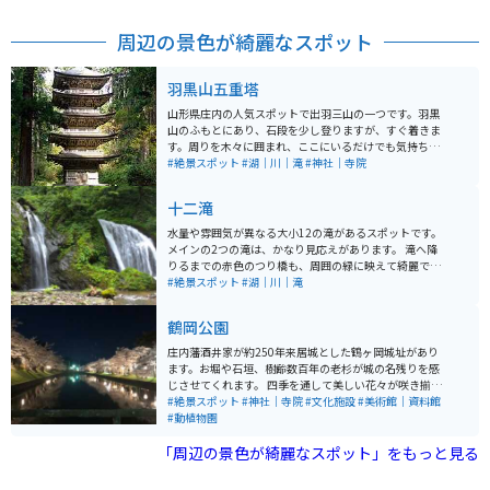
周辺の景色が綺麗なスポット
羽黒山五重塔
山形県庄内の人気スポットで出羽三山の一つです。羽黒
山のふもとにあり、石段を少し登りますが、すぐ着きま
す。周りを木々に囲まれ、ここにいるだけでも気持ちが
楽になります。パワースポットとしても近年人気を集め
#絶景スポット
#湖｜川｜滝
#神社｜寺院
ています。近くのお店でお食事やアイスも食べられま
す。
十二滝
水量や雰囲気が異なる大小12の滝があるスポットです。
メインの2つの滝は、かなり見応えがあります。 滝へ降
りるまでの赤色のつり橋も、周囲の緑に映えて綺麗で
す。駐車場から徒歩5分で滝に着きますが、歩きやすい服
#絶景スポット
#湖｜川｜滝
装がオススメです。
鶴岡公園
庄内藩酒井家が約250年来居城とした鶴ヶ岡城址があり
ます。お堀や石垣、樹齢数百年の老杉が城の名残りを感
じさせてくれます。 四季を通して美しい花々が咲き揃い
「日本さくら名所100選」に選ばれている園内には約71
#絶景スポット
#神社｜寺院
#文化施設
#美術館｜資料館
0本の桜があり、県内でも有数の桜の名所として知られ
#動植物園
ています。 史跡や文化財が集まる鶴岡公園周辺は、藤沢
「周辺の景色が綺麗なスポット」をもっと見る
作品の舞台にも登場しており、城下町の風情が色濃く残
っています。