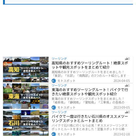
がでしょうか。
ツーリング
0
高知県のおすすめツーリングルート！絶景スポ
ットや観光スポットをまとめて紹介
高知県のおすすめツーリングルートをまとめました！
「東部」「北部」「南西部」の3つのルート紹介します。
山と海どちらも楽しめるスポットが多数あり、様々な楽
モトスポット
2024-04-05
しみ方ができます。バイクで高知県にツーリングに行く
ツーリング
1
際は参考にしてください。
東海のおすすめツーリングルート！バイクで行
きたい絶景スポットや観光スポット紹介
東海のおすすめツーリングスポットをまとめました！
「岐阜県」「静岡県」「愛知県」「三重県」の各県の観
光地紹介します。自然豊かな山々や湖、温泉地が点在
モトスポット
2023-09-05
し、四季折々の景色を楽しめるスポットが多数ありま
ツーリング
0
す。バイクで東海にツーリングに行く際は参考にしてく
バイクで一度は行きたい石川県のオススメツー
ださい。
リングスポットとルートまとめ
バイクで石川県に行くなら必見！オススメツーリングス
ポットとルートをまとめました！定番スポットから絶景
スポット、温泉、海、グルメなど様々なジャンルで楽し
モトスポット
2023-02-18