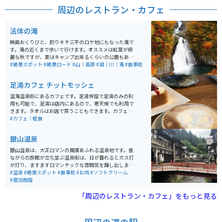
周辺のレストラン・カフェ
法体の滝
映画おくりびと、釣りキチ三平のロケ地にもなった滝で
す。滝の近くまで歩いて行けます。オススメは紅葉が綺
麗な秋ですが、夏はキャンプ出来るくらいの公園もある
ので楽しめます。アブや虫が多いので虫除けは必須で
#絶景スポット
#絶景ロード
#山｜高原
#湖｜川｜滝
#食事処
す。色んな道から行けるので毎回違う道を通るのも楽し
いです。鳥海ブルーラインも近いので合わせて行けま
足湯カフェ チットモッシェ
す。
温海温泉街にあるカフェです。足湯併設で足湯のみの利
用も可能で、足湯は店内にあるので、悪天候でも利用で
きます。タオルはお店で買うこともできます。カフェの
隣に地元産の雑貨屋、2階にマッサージ屋さんが入って
#カフェ｜軽食
るのでツーリングの疲れを取ることもできます。
銀山温泉
銀山温泉は、大正ロマンの風情あふれる温泉地です。昔
ながらの旅館が立ち並ぶ温泉街は、日が暮れるとガス灯
が灯り、ますますロマンチックな雰囲気を醸し出しま
す。銀山温泉は、慶長年間に栄えた延沢銀山から名付け
#温泉
#絶景スポット
#食事処
#お肉
#ソフトクリーム
られました。温泉宿が温泉街の中心に通る銀山川の両岸
#宿泊施設
に連なり、ノスタルジックな街灯に照らされた景色は懐
かしさと秘湯感を思わせる雰囲気が人気な観光スポット
「周辺のレストラン・カフェ」をもっと見る
です。 この温泉地は、山に囲まれていて、大正末期から
昭和初期に建てられた木造多層の旅館が立ち並んでいま
す。季節によって様々な表情を見せることもあり、年間