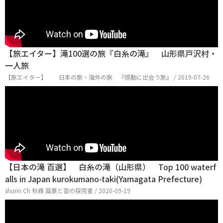
【旅エイター】滝100選の旅『白糸の滝』 山形県戸沢村・
一人旅
【旅エイター】 日本の旅・海外の旅 『感動に出会う旅』 / 2019-07-26
【日本の滝 百選】 白糸の滝（山形県） Top 100 waterf
alls in Japan kurokumano-taki(Yamagata Prefecture)
shurin Ch 秋霖 風景と音の探究者 / 2020-09-19