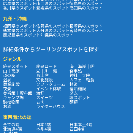
広島県のスポット
山口県のスポット
徳島県のスポット
香川県のスポット
愛媛県のスポット
高知県のスポット
九州・沖縄
福岡県のスポット
佐賀県のスポット
長崎県のスポット
熊本県のスポット
大分県のスポット
宮崎県のスポット
鹿児島県のスポット
沖縄県のスポット
詳細条件からツーリングスポットを探す
ジャンル
絶景スポット
絶景ロード
海｜海岸｜岬
山｜高原
湖｜川｜滝
食事処
道の駅
お土産
神社｜寺院
温泉
文化施設
カフェ｜軽食
商業施設
ソフトクリーム
林道
夜景
イベント体験
宿泊施設
美術館｜資料館
海鮮
ダム
キャンプ場
スイーツ
珍スポット
動植物園
お肉
麺類
お酒
ライダーハウス
東西南北の端
全ての端
日本4端
日本本土4端
北海道4端
本州4端
四国4端