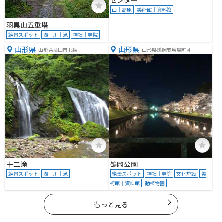
センター
山｜高原
美術館｜資料館
羽黒山五重塔
絶景スポット
湖｜川｜滝
神社｜寺院
山形県
山形県
山形県酒田市北俣
山形県鶴岡市馬場町４
十二滝
鶴岡公園
絶景スポット
湖｜川｜滝
絶景スポット
神社｜寺院
文化施設
美
術館｜資料館
動植物園
もっと見る