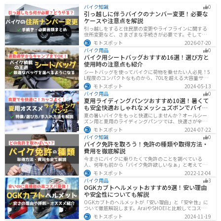
バイク知識
0
引っ越しに伴うバイクのナンバー変更！必要な
ケースや注意点を解説
引っ越しをすると住民票の変更やライフラインに関する
住所変更など、さまざまな手続きが必要です。そしてバ
イク乗りの場合は、住所変更やナンバー変更といったバ
モトスポット
2026-07-20
イクに関する手続きも忘れてはいけません。しかし、必
バイク用品
0
要な手続きや手順がわからないという方も多いのではな
バイク用シートバッグおすすめ16選！選び方と
いでしょうか。ライダー引っ越したらバイクのナンバー
使用時の注意点も紹介
を変えないといけないの？ライダー引っ越し先でも原付
に乗る場合、どんな手続きが必要か知りたいライダー引
シートバッグを使ってバイクに荷物を乗せたい人必見！5
っ越したけど忙しくて住所変更もナンバー変更もしてい
L程度のコンパクトなものから、70Lを超える大容量サイ
ない・・・今回はこのような疑問・お悩みにお
ズまでシートバッグは種類が豊富です。用途に合わせて
モトスポット
2024-05-13
選べば今よりもっと快適に荷物を運ぶことができます。
バイク用品
0
この記事でバッグの種類や選び方、オススメ商品を紹介
夏用ライディングパンツおすすめ10選！暑くて
します。
も安全快適おしゃれなメッシュズボンでバイク
に乗ろう
夏の暑いバイクをもっと快適にしませんか？オールシー
ズン用と夏用のライディングパンツでは、快適さが全然
違います。生地の大半がメッシュ素材で作られた夏用で
モトスポット
2024-07-22
は通気性・透湿性に優れており、熱気を逃しつつ汗をし
バイク知識
0
っかりと乾かしてくれます。そんな夏用ライディングパ
バイク免許を取ろう！免許の種類や取得方法・
ンツの選び方や特徴オススメ商品をまとめました。
費用を徹底解説
今まさにバイクに乗りたくて免許のことを調べている
人、何年も前から「バイク免許欲しいなぁ」と考えてい
るうちに時間ばかりが経っている人。そんな人々に役立
モトスポット
2022-12-04
つ情報を分かりやすくまとめました。バイク免許の種類
バイク用品
3
や、免許を取るための方法や必要な費用・日数などにつ
OGKカブトヘルメットおすすめ9選！安い理由
いて解説します。
や安全性についても解説
OGKカブトのヘルメットが「安い理由」と「安全性」に
ついて徹底解説します。AraiやSHOEIと比較してコスパが
高く、信頼性も兼ね備えたOGKカブトのヘルメット。初
モトスポット
2024-11-19
心者ライダーからベテランまでおすすめのモデル9選と、