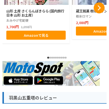
山形 土産 さくらんぼきらら (国内旅行
蔵王銘菓 樹氷ロマン1
日本 山形 お土産）
樹氷ロマン
おみやげ宅配便
2,080円
1,700円
1,890円
Amazo
Amazonで見る
羽黒山五重塔のレビュー