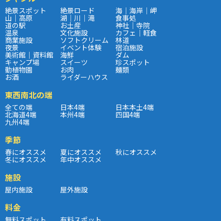
絶景スポット
絶景ロード
海｜海岸｜岬
山｜高原
湖｜川｜滝
食事処
道の駅
お土産
神社｜寺院
温泉
文化施設
カフェ｜軽食
商業施設
ソフトクリーム
林道
夜景
イベント体験
宿泊施設
美術館｜資料館
海鮮
ダム
キャンプ場
スイーツ
珍スポット
動植物園
お肉
麺類
お酒
ライダーハウス
東西南北の端
全ての端
日本4端
日本本土4端
北海道4端
本州4端
四国4端
九州4端
季節
春にオススメ
夏にオススメ
秋にオススメ
冬にオススメ
年中オススメ
施設
屋内施設
屋外施設
料金
無料スポット
有料スポット