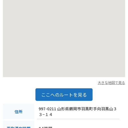
バイクで訪れる場合は、山頂付近までバイクで行くことがで
き、駐車場も完備されています。ただし、道幅が狭くカーブも
多いので、運転には十分注意が必要です。
大きな地図で見る
ここへのルートを見る
997-0211 山形県鶴岡市羽黒町手向羽黒山３
住所
３−１４