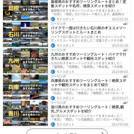
島根県のおすすめツーリングルートまとめ！定
番スポットや名所、絶景スポットを紹介
島根県のおすすめツーリングルートをまとめました！
「北部」「南部」の2つのルート紹介します。島根県は、
海と山が近く、1日で全然違う景色を堪能することができ
モトスポット
2023-02-25
ます。バイクで島根県にツーリングに行く際は参考にし
ツーリング
0
てください。
バイクで一度は行きたい石川県のオススメツー
リングスポットとルートまとめ
バイクで石川県に行くなら必見！オススメツーリングス
ポットとルートをまとめました！定番スポットから絶景
スポット、温泉、海、グルメなど様々なジャンルで楽し
モトスポット
2023-02-18
めます。バイクで石川ツーリングに行こうと思っている
ツーリング
0
人は、参考にしてください。
九州のおすすめツーリングルート！バイクで行
きたい絶景スポットや観光スポット紹介
九州のおすすめツーリングスポットをまとめました！
「福岡県」「佐賀県」「長崎県」「熊本県」「大分県」
「宮崎都」「鹿児島県」の各県の観光地紹介します。自
モトスポット
2023-09-05
然豊かな山々や湖、温泉地が点在し、四季折々の景色を
ツーリング
0
楽しめるスポットが多数あります。バイクで九州にツー
兵庫県のおすすめツーリングルート！絶景スポ
リングに行く際は参考にしてください。
ットや観光スポットをまとめて紹介
兵庫県のおすすめツーリングルートをまとめました！
「北部」「中部」「南東部」「南西部」の4つのルート紹
介します。自然豊かな山を堪能できる北部と中部、街中
モトスポット
2023-03-17
で海辺の南部と違った楽しみ方ができます。バイクで兵
ツーリング
0
庫県にツーリングに行く際は参考にしてください。
香川県のおすすめツーリングルート！絶景,観
光,グルメスポットを紹介
香川県のおすすめツーリングルートをまとめました！
「東部」「西部」「小豆島周辺」の3つのルート紹介しま
す。自然豊かな山から海、絶品グルメを満喫するツーリ
モトスポット
2023-03-06
ングができます。バイクで香川県にツーリングに行く際
は参考にしてください。