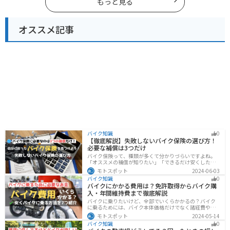
もっと見る
オススメ記事
バイク知識
0
【徹底解説】失敗しないバイク保険の選び方！
必要な補償は3つだけ
バイク保険って、種類が多くて分かりづらいですよね。
「オススメの補償が知りたい」「できるだけ安くした
い」「自分に合った保険を知りたい」こういったことで
モトスポット
2024-06-03
悩んでいる方向けに、バイク保険の選び方・つけるべき
バイク知識
0
補償について解説します。
バイクにかかる費用は？免許取得からバイク購
入・年間維持費まで徹底解説
バイクに乗りたいけど、全部でいくらかかるの？バイク
に乗るためには、バイク本体価格だけでなく諸経費や税
金、免許取得費用、ライディングギア、メンテナンス
モトスポット
2024-05-14
代、駐車場代などの年間維持費もかかります。この記事
バイク知識
0
ではバイクに乗るための全ての費用をまとめました。ま