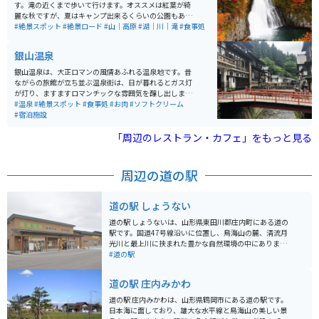
す。滝の近くまで歩いて行けます。オススメは紅葉が綺
麗な秋ですが、夏はキャンプ出来るくらいの公園もある
ので楽しめます。アブや虫が多いので虫除けは必須で
#絶景スポット
#絶景ロード
#山｜高原
#湖｜川｜滝
#食事処
す。色んな道から行けるので毎回違う道を通るのも楽し
いです。鳥海ブルーラインも近いので合わせて行けま
銀山温泉
す。
銀山温泉は、大正ロマンの風情あふれる温泉地です。昔
ながらの旅館が立ち並ぶ温泉街は、日が暮れるとガス灯
が灯り、ますますロマンチックな雰囲気を醸し出しま
す。銀山温泉は、慶長年間に栄えた延沢銀山から名付け
#温泉
#絶景スポット
#食事処
#お肉
#ソフトクリーム
られました。温泉宿が温泉街の中心に通る銀山川の両岸
#宿泊施設
に連なり、ノスタルジックな街灯に照らされた景色は懐
かしさと秘湯感を思わせる雰囲気が人気な観光スポット
「周辺のレストラン・カフェ」をもっと見る
です。 この温泉地は、山に囲まれていて、大正末期から
昭和初期に建てられた木造多層の旅館が立ち並んでいま
す。季節によって様々な表情を見せることもあり、年間
周辺の道の駅
を通して楽しめる観光スポットとして人気があります。
温泉以外にも、尾花沢牛やそばなどの地元のグルメも堪
能できます。
道の駅 しょうない
道の駅 しょうないは、山形県東田川郡庄内町にある道の
駅です。国道47号線沿いに位置し、鳥海山の麓、清流月
光川と最上川に挟まれた豊かな自然環境の中にありま
す。 農産物直売所では、地元で採れた新鮮な野菜や果
#道の駅
物、山菜などが販売されており、旬の味覚を楽しむこと
ができます。また、庄内町の特産品である「麦切り」や
道の駅 庄内みかわ
「稲庭うどん」などの麺類も人気です。レストランで
は、地元の食材を活かした料理を味わうことができ、鳥
道の駅 庄内みかわは、山形県鶴岡市にある道の駅です。
海山を眺めながら食事を楽しむことができます。 バイク
日本海に面しており、雄大な水平線と鳥海山の美しい景
で訪れる場合、道の駅 しょうないは、日本海沿岸を走る