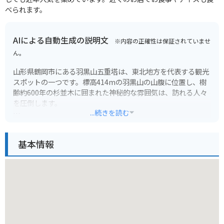
べられます。
AIによる自動生成の説明文
※内容の正確性は保証されていませ
ん。
山形県鶴岡市にある羽黒山五重塔は、東北地方を代表する観光
スポットの一つです。標高414mの羽黒山の山腹に位置し、樹
齢約600年の杉並木に囲まれた神秘的な雰囲気は、訪れる人々
を圧倒します。
...続きを読む
五重塔自体は、平安時代初期に建立されたと伝えられる東北地
方最古の塔で、国宝にも指定されています。黒漆塗りの外観
基本情報
は、年月を経た風格を感じさせ、周囲の自然と見事に調和して
います。
羽黒山には、五重塔以外にも、三神合祭殿や出羽神社などの見
どころが点在しており、ハイキングコースも整備されていま
す。特に、五重塔から山頂付近まで続く石段は、2446段にも及
び、登りごたえは抜群です。