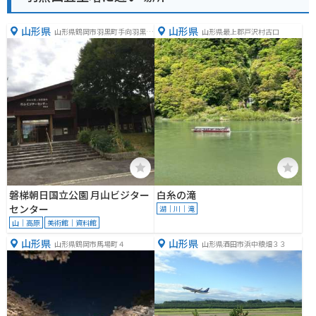
山形県
山形県
山形県鶴岡市羽黒町手向羽黒山
山形県最上郡戸沢村古口
１４７−５
磐梯朝日国立公園 月山ビジター
白糸の滝
センター
湖｜川｜滝
山｜高原
美術館｜資料館
山形県
山形県
山形県鶴岡市馬場町４
山形県酒田市浜中粮畑３３