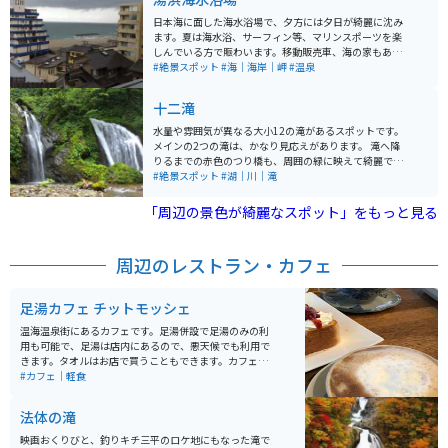
っています。
日本海に面した海水浴場で、夕方には夕日が綺麗に沈み
ます。夏は海水浴、サーフィン等、マリンスポーツを楽
しんでいる方で賑わいます。移動販売車、海の家もあり
ます。また、温泉街なので近くに宿泊施設がたくさんあ
#絶景スポット
#海｜海岸｜岬
#温泉
り、温泉も楽しむことができます。その他の観光施設と
して、加茂水族館があり、子供から大人まで楽しめま
十二滝
す。
水量や雰囲気が異なる大小12の滝があるスポットです。
メインの2つの滝は、かなり見応えがあります。 滝へ降
りるまでの赤色のつり橋も、周囲の緑に映えて綺麗で
す。駐車場から徒歩5分で滝に着きますが、歩きやすい服
#絶景スポット
#湖｜川｜滝
装がオススメです。
「周辺の景色が綺麗なスポット」をもっと見る
周辺のレストラン・カフェ
足湯カフェ チットモッシェ
温海温泉街にあるカフェです。足湯併設で足湯のみの利
用も可能で、足湯は店内にあるので、悪天候でも利用で
きます。タオルはお店で買うこともできます。カフェの
隣に地元産の雑貨屋、2階にマッサージ屋さんが入って
#カフェ｜軽食
るのでツーリングの疲れを取ることもできます。
法体の滝
映画おくりびと、釣りキチ三平のロケ地にもなった滝で