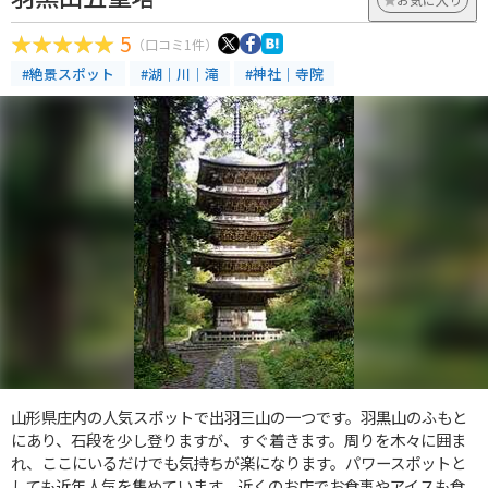
5
（口コミ1件）
#絶景スポット
#湖｜川｜滝
#神社｜寺院
山形県庄内の人気スポットで出羽三山の一つです。羽黒山のふもと
にあり、石段を少し登りますが、すぐ着きます。周りを木々に囲ま
れ、ここにいるだけでも気持ちが楽になります。パワースポットと
しても近年人気を集めています。近くのお店でお食事やアイスも食