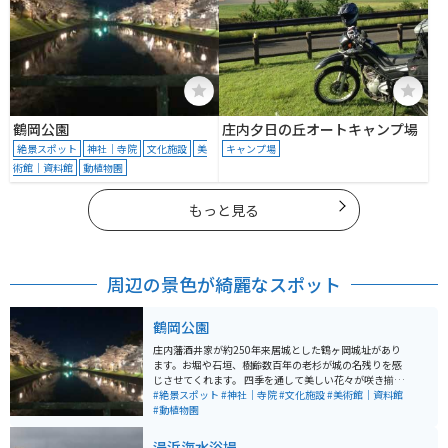
鶴岡公園
庄内夕日の丘オートキャンプ場
絶景スポット
神社｜寺院
文化施設
美
キャンプ場
術館｜資料館
動植物園
もっと見る
周辺の景色が綺麗なスポット
鶴岡公園
庄内藩酒井家が約250年来居城とした鶴ヶ岡城址があり
ます。お堀や石垣、樹齢数百年の老杉が城の名残りを感
じさせてくれます。 四季を通して美しい花々が咲き揃い
「日本さくら名所100選」に選ばれている園内には約71
#絶景スポット
#神社｜寺院
#文化施設
#美術館｜資料館
0本の桜があり、県内でも有数の桜の名所として知られ
#動植物園
ています。 史跡や文化財が集まる鶴岡公園周辺は、藤沢
作品の舞台にも登場しており、城下町の風情が色濃く残
湯浜海水浴場