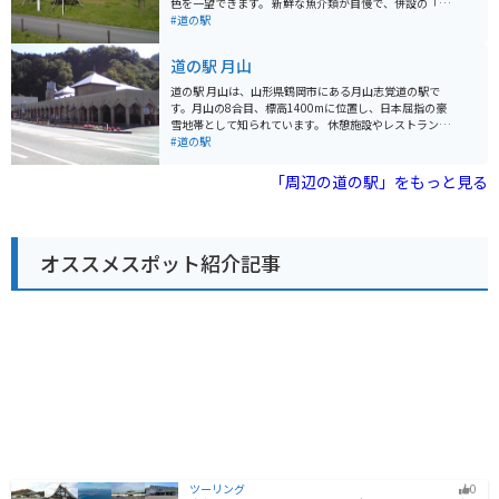
色を一望できます。 新鮮な魚介類が自慢で、併設の「と
国道7号線や、鳥海ブルーラインなど、景観の良いルー
れたて海鮮飯 どんがら食堂」では、地元で獲れた新鮮な
#道の駅
トの途中に位置しており、ツーリングの休憩場所として
魚介を使った海鮮丼や定食が味わえます。お土産には、
も最適です。道の駅には、広い駐車場や休憩スペースが
地元産の農産物や海産物の加工品が人気です。 バイクで
道の駅 月山
完備されているほか、ガソリンスタンドも併設されてい
訪れる際は、日本海沿いの海岸線を走る爽快なツーリン
るので便利です。 周辺には、鳥海山や朝日連峰などの
グが楽しめます。道の駅には広い駐車場があり、休憩場
道の駅 月山は、山形県鶴岡市にある月山志覚道の駅で
山々、飛島や十六羅漢などの海岸など、自然豊かな観光
所としても最適です。 周辺には、海水浴やキャンプが楽
す。月山の8合目、標高1400mに位置し、日本屈指の豪
スポットが点在しています。道の駅 しょうないを拠点
しめる場所や、温泉施設もあります。道の駅 庄内みかわ
雪地帯として知られています。 休憩施設やレストラン、
に、庄内の自然を満喫するのもおすすめです。
を拠点に、山形県庄内地方の観光を楽しんでみてはいか
お土産屋があり、雄大な月山連峰を望むことができま
#道の駅
がでしょうか。
す。レストハウスでは、地元の食材をふんだんに使った
月山御膳や、月山高原ミルクを使用したソフトクリーム
「周辺の道の駅」をもっと見る
が人気です。 バイクで行く場合は、駐車場から展望台ま
では徒歩で行く必要があります。7月上旬までは雪が残っ
ていることもあるので、注意が必要です。また、標高が
高いため気温が低いので、防寒対策も忘れずに行いまし
オススメスポット紹介記事
ょう。 周辺には、月山神社や、ブナの原生林が広がる姥
ヶ岳など、自然豊かな観光スポットが点在しています。
お土産には、月山産のきのこや山菜などの特産品がおす
すめです。
ツーリング
0