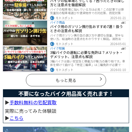
バイクの駐車場どうしてる？困ったときの探し
た、できるだけ安く抑えるコツも紹介するので参考にし
方と注意点を徹底解説
て下さい。
バイクの駐車場に悩んでいる方は必見！この記事では排
気量別の駐車場選びや賃貸物件での対応策、防犯対策を
解説します。実は駐車場の種類やマナーを押さえるだけ
モトスポット
2025-01-21
で快適なバイクライフが実現可能です。記事を読み駐車
バイク用品
1
場探しのコツをぜひチェックしてください。
バイク用のガソリン携行缶おすすめ7選！扱う
ときの注意点も解説
バイク用ガソリン携行缶の選び方や適切な容量、安全な
使い方、給油時の注意点をわかりやすく解説。消防法適
合品の見分け方や保管・圧力調整のコツ、スタンドでの
モトスポット
2026-05-01
給油ルールまで網羅し、ツーリング時のガス欠対策をサ
バイク知識
0
ポート。SOTOやKIJIMAなどおすすめ携行缶も紹介しま
3輪バイクの運転に必要な免許は？メリット・
す。
デメリット、注意点も解説
3輪バイクは高い安定性と積載力が魅力の乗り物です。車
体を傾けて曲がる「特定二輪車」は二輪免許が必要です
が、自立する「トライク」は普通自動車免許で運転で
モトスポット
2026-01-10
き、ヘルメット着用も任意です。維持費はバイク並みです
が、運転特性や駐車ルールは車種により異なるため、事
前の確認が大切です。
もっと見る
不要になったバイク用品高く売れます！
▶︎
手数料無料の宅配買取
実際に売ってみた体験談
▶︎
こちら