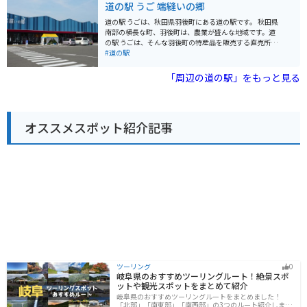
道の駅 うご 端縫いの郷
た郷土料理や、鳥海高原で育ったジャージー牛のソフト
クリームがおすすめです。 バイクで訪れる際は、道の駅
道の駅 うごは、秋田県羽後町にある道の駅です。 秋田県
から鳥海ブルーラインを登るルートが人気です。全長約1
南部の横長な町、羽後町は、農業が盛んな地域です。道
8kmのワインディングロードで、変化に富んだ景色を楽
の駅 うごは、そんな羽後町の特産品を販売する直売所
しみながら走ることができます。山頂付近には駐車場も
や、地元の食材を使ったレストランが人気です。 特に、
#道の駅
あり、鳥海山や日本海を一望できます。道の駅には、バ
西馬音内盆踊り会館では国の重要無形民俗文化財に指定
イクスタンドや休憩スペースも完備されているので、ツ
されている「西馬音内盆踊り」をビデオで鑑賞すること
「周辺の道の駅」をもっと見る
ーリングの拠点としても最適です。
ができます。 また、隣接する「総合交流促進施設 かづ
の」には、温泉施設や宿泊施設もあり、旅の拠点として
も最適です。バイクで訪れる際は、駐車場も広く、休憩
場所としても利用しやすいです。 羽後町は、雄大な自然
オススメスポット紹介記事
も魅力です。特に、町の東部にある栗駒山は、四季折々
の美しい景色を楽しむことができます。ドライブやツー
リングの途中に立ち寄ってみてはいかがでしょうか。
ツーリング
0
岐阜県のおすすめツーリングルート！絶景スポ
ットや観光スポットをまとめて紹介
岐阜県のおすすめツーリングルートをまとめました！
「北部」「南東部」「南西部」の3つのルート紹介しま