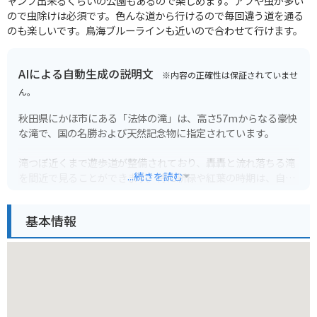
ャンプ出来るくらいの公園もあるので楽しめます。アブや虫が多い
ので虫除けは必須です。色んな道から行けるので毎回違う道を通る
のも楽しいです。鳥海ブルーラインも近いので合わせて行けます。
AIによる自動生成の説明文
※内容の正確性は保証されていませ
ん。
秋田県にかほ市にある「法体の滝」は、高さ57mからなる豪快
な滝で、国の名勝および天然記念物に指定されています。
滝つぼ近くまで遊歩道が整備されており、轟轟と流れ落ちる滝
...続きを読む
を間近で見ることができます。特に新緑や紅葉の時期は、自然
の美しさが一層際立ちます。滝へ向かう遊歩道は舗装されてい
ませんが、比較的なだらかで歩きやすい道なので、小さな子供
基本情報
連れでも安心して散策できます。
バイクで行く場合は、駐車場から滝までは徒歩15分ほどです。
駐車場は広く、バイクも安心して停められます。道中は山道と
なりカーブも多いので、安全運転を心がけてください。