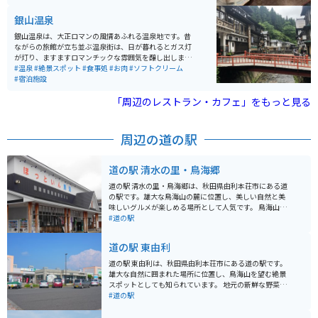
タンやオムライス、トーストセットなど食事もできま
す。
銀山温泉
銀山温泉は、大正ロマンの風情あふれる温泉地です。昔
ながらの旅館が立ち並ぶ温泉街は、日が暮れるとガス灯
が灯り、ますますロマンチックな雰囲気を醸し出しま
す。銀山温泉は、慶長年間に栄えた延沢銀山から名付け
#温泉
#絶景スポット
#食事処
#お肉
#ソフトクリーム
られました。温泉宿が温泉街の中心に通る銀山川の両岸
#宿泊施設
に連なり、ノスタルジックな街灯に照らされた景色は懐
かしさと秘湯感を思わせる雰囲気が人気な観光スポット
「周辺のレストラン・カフェ」をもっと見る
です。 この温泉地は、山に囲まれていて、大正末期から
昭和初期に建てられた木造多層の旅館が立ち並んでいま
す。季節によって様々な表情を見せることもあり、年間
周辺の道の駅
を通して楽しめる観光スポットとして人気があります。
温泉以外にも、尾花沢牛やそばなどの地元のグルメも堪
能できます。
道の駅 清水の里・鳥海郷
道の駅 清水の里・鳥海郷は、秋田県由利本荘市にある道
の駅です。雄大な鳥海山の麓に位置し、美しい自然と美
味しいグルメが楽しめる場所として人気です。 鳥海山か
ら湧き出る清らかな水と、肥沃な大地で育まれた農産物
#道の駅
は、この地域ならではの味わいです。道の駅では、地元
で採れた新鮮な野菜や果物が販売されているほか、鳥海
道の駅 東由利
高原産の牛乳を使ったソフトクリームやジェラートもお
すすめです。 また、併設されている「農産物直売所」で
道の駅 東由利は、秋田県由利本荘市にある道の駅です。
は、地元農家が丹精込めて作った新鮮な野菜や果物、加
雄大な自然に囲まれた場所に位置し、鳥海山を望む絶景
工品などが販売されています。 バイクで訪れる際には、
スポットとしても知られています。 地元の新鮮な野菜や
鳥海ブルーラインを走れば、日本海と鳥海山の絶景を眺
果物を販売する農産物直売所があり、特産品の「黄桜桃
#道の駅
めながらツーリングを楽しむことができます。道の駅に
（おうとう）」は、甘みが強く濃厚な味わいが人気で
は、バイクスタンドも設置されているので安心です。
す。また、レストランでは、地元食材をふんだんに使っ