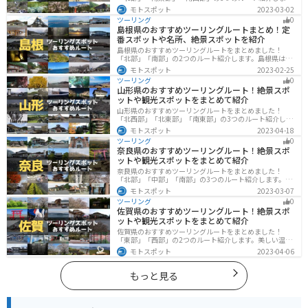
す。自然豊かな山が充実しており、山を生かした施設や
モトスポット
2023-03-02
グルメ、絶景スポットなど、自然を満喫するツーリング
ツーリング
0
ができます。バイクで岐阜県にツーリングに行く際は参
島根県のおすすめツーリングルートまとめ！定
考にしてください。
番スポットや名所、絶景スポットを紹介
島根県のおすすめツーリングルートをまとめました！
「北部」「南部」の2つのルート紹介します。島根県は、
海と山が近く、1日で全然違う景色を堪能することができ
モトスポット
2023-02-25
ます。バイクで島根県にツーリングに行く際は参考にし
ツーリング
0
てください。
山形県のおすすめツーリングルート！絶景スポ
ットや観光スポットをまとめて紹介
山形県のおすすめツーリングルートをまとめました！
「北西部」「北東部」「南東部」の3つのルート紹介しま
す。豊かな自然と歴史的な観光スポット、山と海どちら
モトスポット
2023-04-18
も堪能できるスポットが多数あります。バイクで山形県
ツーリング
0
にツーリングに行く際は参考にしてください。
奈良県のおすすめツーリングルート！絶景スポ
ットや観光スポットをまとめて紹介
奈良県のおすすめツーリングルートをまとめました！
「北部」「中部」「南部」の3つのルート紹介します。歴
史のある神社寺院が多数あり、自然豊かや山々、グルメ
モトスポット
2023-03-07
を満喫するツーリングができます。バイクで奈良県にツ
ツーリング
0
ーリングに行く際は参考にしてください。
佐賀県のおすすめツーリングルート！絶景スポ
ットや観光スポットをまとめて紹介
佐賀県のおすすめツーリングルートをまとめました！
「東部」「西部」の2つのルート紹介します。美しい温泉
地や古墳群、歴史ある城や神社仏閣など、バイクツーリ
モトスポット
2023-04-06
ングに適したスポットが多数存在し、様々な楽しみ方が
できます。バイクで佐賀県にツーリングに行く際は参考
にしてください。
もっと見る