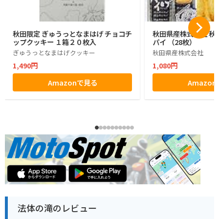
秋田限定 ぎゅうっとなまはげ チョコチ
秋田県産株式会社 秋
ップクッキー １箱２０枚入
パイ （28枚）
ぎゅうっとなまはげクッキー
秋田県産株式会社
1,490円
1,080円
Amazonで見る
Amazo
法体の滝のレビュー