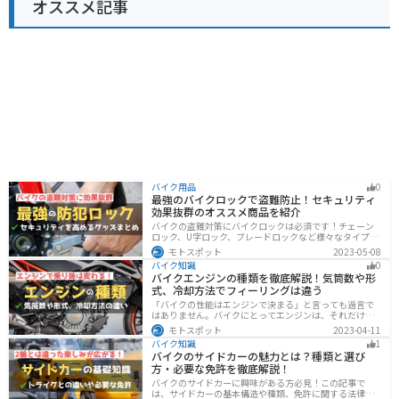
オススメ記事
バイク用品
0
最強のバイクロックで盗難防止！セキュリティ
効果抜群のオススメ商品を紹介
バイクの盗難対策にバイクロックは必須です！チェーン
ロック、U字ロック、ブレードロックなど様々なタイプが
あるので自分の用途に合った使いやすいものを選びまし
モトスポット
2023-05-08
ょう。この記事ではバイクロックの種類と特徴、それぞ
バイク知識
0
れ最強の商品を紹介します。
バイクエンジンの種類を徹底解説！気筒数や形
式、冷却方法でフィーリングは違う
「バイクの性能はエンジンで決まる」と言っても過言で
はありません。バイクにとってエンジンは、それだけ重
要なパーツなんです。エンジンの種類と特徴を知れば、
モトスポット
2023-04-11
あなたもワンランク上のバイク選びができるようになり
バイク知識
1
ます！
バイクのサイドカーの魅力とは？種類と選び
方・必要な免許を徹底解説！
バイクのサイドカーに興味がある方必見！この記事で
は、サイドカーの基本構造や種類、免許に関する法律、