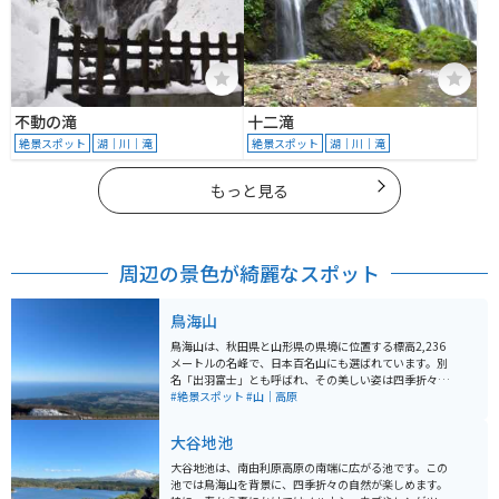
不動の滝
十二滝
絶景スポット
湖｜川｜滝
絶景スポット
湖｜川｜滝
もっと見る
周辺の景色が綺麗なスポット
鳥海山
鳥海山は、秋田県と山形県の県境に位置する標高2,236
メートルの名峰で、日本百名山にも選ばれています。別
名「出羽富士」とも呼ばれ、その美しい姿は四季折々で
異なる表情を見せます。春から秋にかけては登山が楽し
#絶景スポット
#山｜高原
め、特に初心者でも挑戦しやすい「吹浦口ルート 鳥海湖
コース」が人気です。 オススメのツーリングルート「鳥
大谷地池
海ブルーライン」は、海抜ゼロメートルから一気に1,10
0メートルまで駆け上がる道です。この道路からは日本海
大谷地池は、南由利原高原の南端に広がる池です。この
や周辺の景色を一望でき、絶景ポイントが点在していま
池では鳥海山を背景に、四季折々の自然が楽しめます。
す。5合目に位置する「鉾立展望台」からは、男鹿半島や