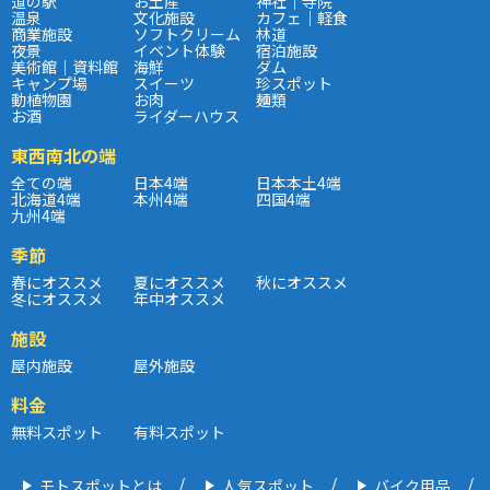
道の駅
お土産
神社｜寺院
温泉
文化施設
カフェ｜軽食
商業施設
ソフトクリーム
林道
夜景
イベント体験
宿泊施設
美術館｜資料館
海鮮
ダム
キャンプ場
スイーツ
珍スポット
動植物園
お肉
麺類
お酒
ライダーハウス
東西南北の端
全ての端
日本4端
日本本土4端
北海道4端
本州4端
四国4端
九州4端
季節
春にオススメ
夏にオススメ
秋にオススメ
冬にオススメ
年中オススメ
施設
屋内施設
屋外施設
料金
無料スポット
有料スポット
モトスポットとは
人気スポット
バイク用品