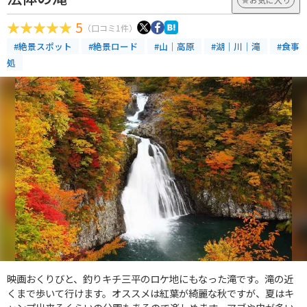
5
（口コミ1件）
#絶景スポット
#絶景ロード
#山｜高原
#湖｜川｜滝
#食事
処
映画おくりびと、釣りキチ三平のロケ地にもなった滝です。滝の近
くまで歩いて行けます。オススメは紅葉が綺麗な秋ですが、夏はキ