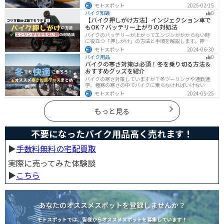
メンテナンス方法を解説しています。実は、サイドカー
モトスポット
2025-02-15
は法律上、二輪車として扱われるため、排気量に応じた
バイク知識
0
二輪免許が必要です。この記事を読めば、サイドカーの
【バイク押しがけ方法】インジェクション車で
正しい楽しみ方がわかります。
もOK？バッテリー上がりの対処法
バイクのバッテリーが上がってエンジンがかからない時
に役立つ「押しがけ」の方法と手順を解説します。押し
がけができるバイクとできないバイクがあるので、自分
モトスポット
2024-06-30
のバイクができるのか確認しておきましょう。
バイク用品
0
バイクの寒さ対策は必須！冬を乗り切る方法＆
おすすめグッズを紹介
バイクの寒さ対策していますか？冬ツーリングや通勤通
学、極寒の寒さの中でバイクに乗らなければいけない時
でも快適に乗る方法をまとめました！オススメの寒さ対
モトスポット
2024-05-25
策グッズも紹介しているので、これで寒い冬でも快適に
バイクに乗りましょう！
もっと見る
不要になったバイク用品高く売れます！
▶︎
手数料無料の宅配買取
実際に売ってみた体験談
▶︎
こちら
あなたのオススメスポットを登録しませんか？
モトスポットでは、皆様からオススメスポットを募集しています！