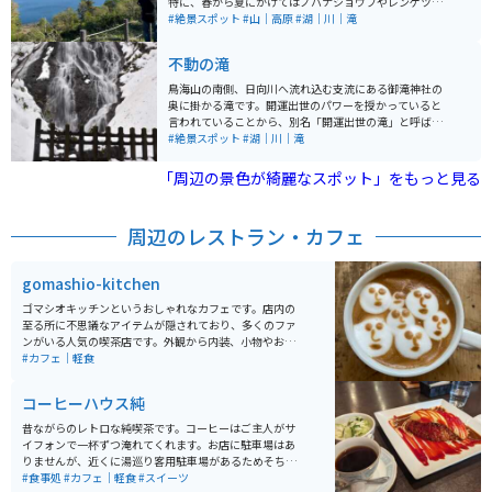
特に、春から夏にかけてはノハナショウブやレンゲツツ
日本海に浮かぶ飛島などが一望でき、絶好の写真スポッ
ジの群生が見られ、とても綺麗です。大谷地池の周辺に
#絶景スポット
#山｜高原
#湖｜川｜滝
トとして知られています。奈曽渓谷や高山植物も見どこ
は遊歩道が整備されており、自然散策やバードウォッチ
ろで、自然の美しさを堪能できるエリアです。
ングに最適です。また、池の周囲にはサイクリングコー
不動の滝
スが設けられており、自転車をレンタルして高原の風を
感じながらのサイクリングも楽しめます。 さらに、池を
鳥海山の南側、日向川へ流れ込む支流にある御滝神社の
中心に広がるキャンプ場では、アウトドアを満喫するこ
奥に掛かる滝です。開運出世のパワーを授かっていると
とができます。鳥海山が「さかさ鳥海」として池に映り
言われていることから、別名「開運出世の滝」と呼ばれ
込む美しい風景です。この絶景は写真撮影のスポットと
る落差約15mの滝です。せり出した岩肌を分岐しながら
#絶景スポット
#湖｜川｜滝
しても人気があります。また、周辺には天体観測施設
流れ落ちる様子を、間近で見ることができます。
「コスモワールド」もあり、夜には満天の星空を楽しむ
「周辺の景色が綺麗なスポット」をもっと見る
ことができます。
周辺のレストラン・カフェ
gomashio-kitchen
ゴマシオキッチンというおしゃれなカフェです。店内の
至る所に不思議なアイテムが隠されており、多くのファ
ンがいる人気の喫茶店です。外観から内装、小物やお食
事まで全てにこだわりがあるお店は、一度行ったら何度
#カフェ｜軽食
も通いたくなってしまいます。 特に店主の描く独特なラ
テアートが楽しめるカフェラテは必見です。座席が少な
コーヒーハウス純
く、人気があるため、行かれる際には予約をしてから行
くことをオススメします。
昔ながらのレトロな純喫茶です。コーヒーはご主人がサ
イフォンで一杯ずつ淹れてくれます。お店に駐車場はあ
りませんが、近くに湯巡り客用駐車場があるためそちら
に停めると徒歩でアクセスできます。メニューはナポリ
#食事処
#カフェ｜軽食
#スイーツ