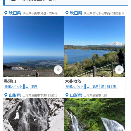
秋田県
秋田県
秋田県秋田市河辺三内鳥海
秋田県由利本荘市西沢南由利原
鳥海山
大谷地池
絶景スポット
山｜高原
絶景スポット
山｜高原
湖｜川｜滝
山形県
山形県
山形県酒田市下黒川滝道１
山形県酒田市北俣