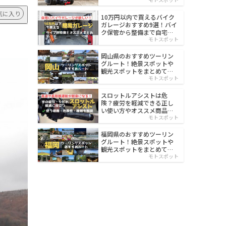
イルド
気に入り
10万円以内で買えるバイク
ガレージおすすめ9選！バイ
ク保管から整備まで自宅で
楽々
モトスポット
岡山県のおすすめツーリン
グルート！絶景スポットや
観光スポットをまとめて紹
介
モトスポット
スロットルアシストは危
険？疲労を軽減できる正し
い使い方やオススメ商品を
紹介
モトスポット
福岡県のおすすめツーリン
グルート！絶景スポットや
観光スポットをまとめて紹
介
モトスポット