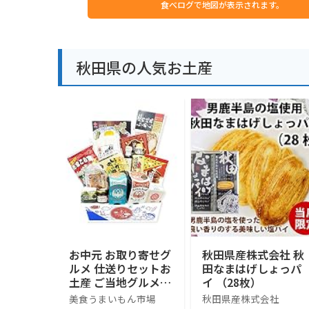
食べログで地図が表示されます。
秋田県の人気お土産
お中元 お取り寄せグ
秋田県産株式会社 秋
ルメ 仕送りセットお
田なまはげしょっパ
土産 ご当地グルメ
イ （28枚）
ギフト ご当地小包便
美食うまいもん市場
秋田県産株式会社