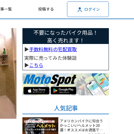
記事一覧
投稿する
ログイン
不要になったバイク用品！
高く売れます！
▶︎
手数料無料の宅配買取
実際に売ってみた体験談
▶︎
こちら
人気記事
アメリカンバイクに似合う
かっこいいヘルメット20
選！オススメはお洒落でワ
モトスポット