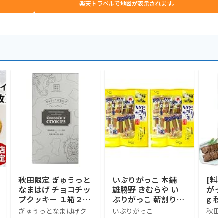
楽天トラベルで地図が表示されます。
秋田限定 ぎゅうっと
いぶりがっこ 本舗
[
なまはげ チョコチッ
雄勝野 きむらや い
が
プクッキー １箱２０
ぶりがっこ 薪割り
g 
枚入
おつまみ 秋田産 燻
つ
ぎゅうっとなまはげク
いぶりがっこ
秋