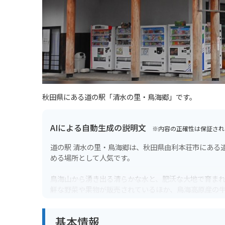
秋田県にある道の駅「清水の里・鳥海郷」です。
AIによる自動生成の説明文
※内容の正確性は保証され
道の駅 清水の里・鳥海郷は、秋田県由利本荘市にある
める場所として人気です。
鳥海山から湧き出る清らかな水と、肥沃な大地で育ま
鮮な野菜や果物が販売されているほか、鳥海高原産の
また、併設されている「農産物直売所」では、地元農
基本情報