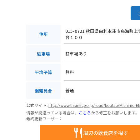
015-0721 秋田県由利本荘市鳥海町
住所
台１００
駐車場あり
駐車場
無料
平均予算
普通
混雑具合
公式サイト:
http://www.thr.mlit.go.jp/road/koutsu/Michi-no-Ek
情報が間違っている場合は、
こちら
から修正をお願いします。
最終更新ユーザー：
周辺の飲食店を探す