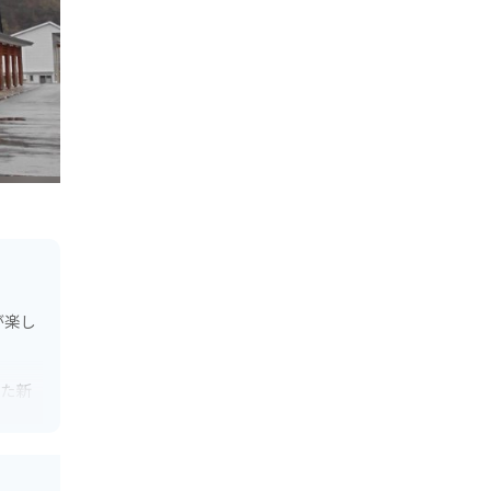
が楽し
れた新
す。