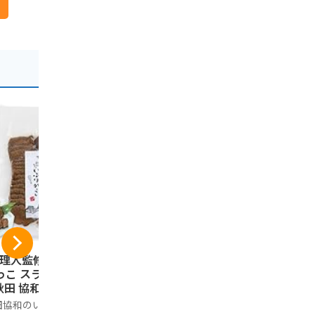
料理人監修] いぶり
JA 秋田 ふるさと 無
JA秋田ふ
っこ スライス 150
添加りんごジュース
んごジュー
秋田 協和 漬物 お
(10)
ック入り
まみ ギフト 燻製
田協和のいぶりがっ
ノーブランド品
JA秋田ふる