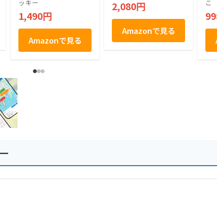
製 たくあん 個包装 8
大
ッキー
こ
2,080円
0g 2袋
加 
1,490円
9
Amazonで見る
Amazonで見る
ー