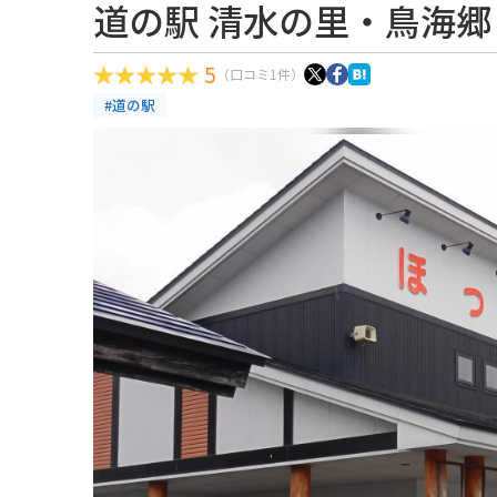
道の駅 清水の里・鳥海郷
5
（口コミ1件）
#道の駅