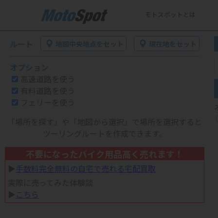
モトスポットとは
ルート
地図中央地点をセット
現在地をセット
オプション
高速道路を使う
有料道路を使う
フェリーを使う
「場所を探す」や「地図から選択」で場所を選択すると
ツーリングルートを作成できます。
不要になったバイク用品高く売れます！
▶︎
手数料完全無料の自宅で売れる宅配買取
実際に売ってみた体験談
▶︎
こちら