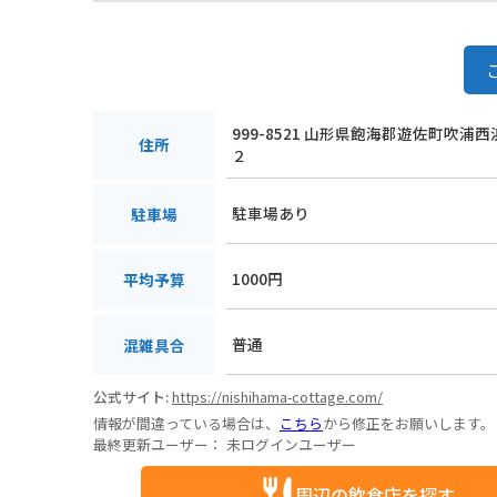
999-8521 山形県飽海郡遊佐町吹浦西
住所
２
駐車場あり
駐車場
1000円
平均予算
普通
混雑具合
公式サイト:
https://nishihama-cottage.com/
情報が間違っている場合は、
こちら
から修正をお願いします。
最終更新ユーザー：
未ログインユーザー
周辺の飲食店を探す