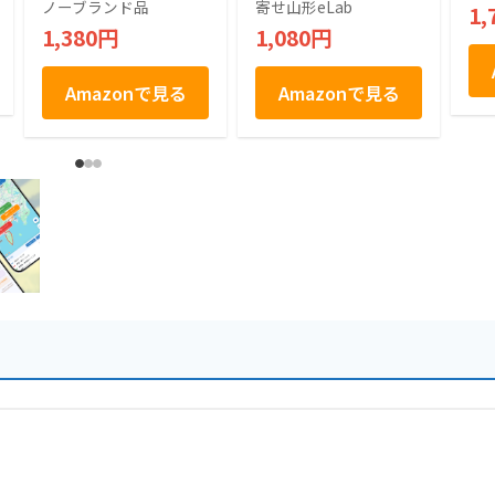
ー菓子 (1箱)
し
ノーブランド品
寄せ山形eLab
1,
子
1,380円
1,080円
玄
Amazonで見る
Amazonで見る