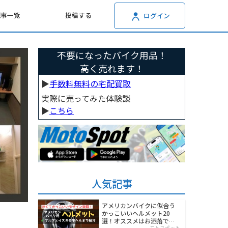
記事一覧
投稿する
ログイン
不要になったバイク用品！
高く売れます！
▶︎
手数料無料の宅配買取
実際に売ってみた体験談
▶︎
こちら
人気記事
アメリカンバイクに似合う
かっこいいヘルメット20
選！オススメはお洒落でワ
モトスポット