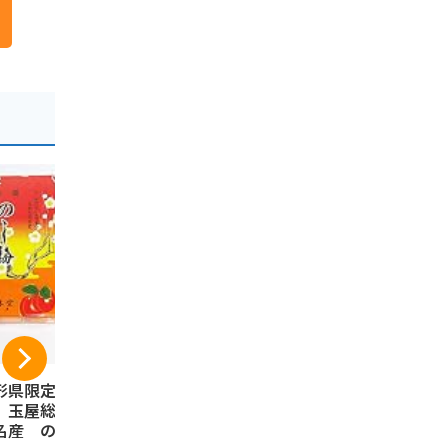
形県限定 山形銘
煎餅工房さがえ屋 煎
山形 ラフ
 玉屋総本店 山
餅工房さがえ屋 醤油
ら
名産 のし梅 の
【まとめ買い】【小
ラフランスき