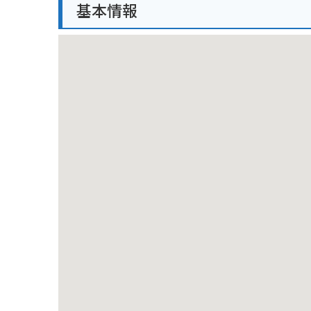
基本情報
く存在し、爽快な走りを楽しむことができます。キャ
めることができます。また、キャンプ場周辺には、地
ます。近くには、日本海に沈む夕日を眺められる展望
西浜キャンプ場周辺の観光スポットとしては、酒田市
す。地元の名産品としては、新鮮な海産物や、庄内米
て、バーベキューを楽しむのもおすすめです。美しい