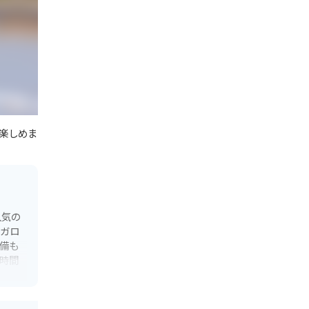
楽しめま
人気の
ンガロ
備も
時間
が数多