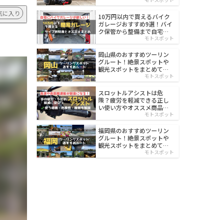
イルド
気に入り
10万円以内で買えるバイク
ガレージおすすめ9選！バイ
ク保管から整備まで自宅で
楽々
モトスポット
岡山県のおすすめツーリン
グルート！絶景スポットや
観光スポットをまとめて紹
介
モトスポット
スロットルアシストは危
険？疲労を軽減できる正し
い使い方やオススメ商品を
紹介
モトスポット
福岡県のおすすめツーリン
グルート！絶景スポットや
観光スポットをまとめて紹
介
モトスポット