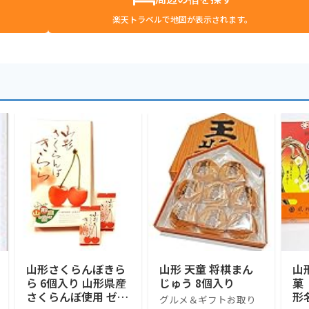
楽天トラベルで地図が表示されます。
山形さくらんぼきら
山形 天童 将棋まん
山
ら 6個入り 山形県産
じゅう 8個入り
菓
さくらんぼ使用 ゼリ
形
グルメ＆ギフトお取り