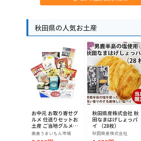
秋田県の人気お土産
お中元 お取り寄せグ
秋田県産株式会社 秋
ルメ 仕送りセットお
田なまはげしょっパ
土産 ご当地グルメ
イ （28枚）
ギフト ご当地小包便
美食うまいもん市場
秋田県産株式会社
(L, 秋田県)