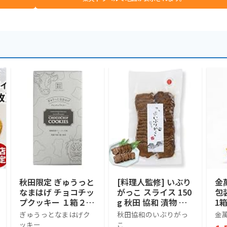
秋田限定 ぎゅうっと
[料理人監修] いぶり
金
なまはげ チョコチッ
がっこ スライス 150
包
プクッキー １箱２０
g 秋田 協和 漬物 お
1
枚入
つまみ ギフト 燻製
ぎゅうっとなまはげク
秋田協和のいぶりがっ
金
大根 たくあん 無添
ッキー
こ