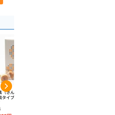
萬（きんまん）個
JA 秋田 ふるさと 無
秋田県限定
装タイプ 16個入り
添加りんごジュース
定 四季彩 
箱
(10)
地鶏せんべ
り風味 油菓
萬
ノーブランド品
5a
（2枚ｘ16