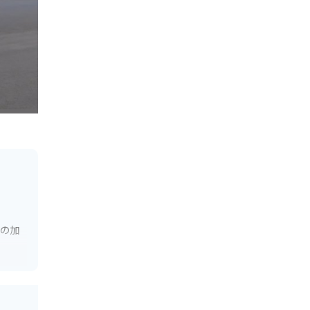
タの加
るので