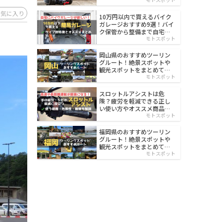
イルド
お気に入り
10万円以内で買えるバイク
ガレージおすすめ9選！バイ
ク保管から整備まで自宅で
楽々
モトスポット
岡山県のおすすめツーリン
グルート！絶景スポットや
観光スポットをまとめて紹
介
モトスポット
スロットルアシストは危
険？疲労を軽減できる正し
い使い方やオススメ商品を
紹介
モトスポット
福岡県のおすすめツーリン
グルート！絶景スポットや
観光スポットをまとめて紹
介
モトスポット