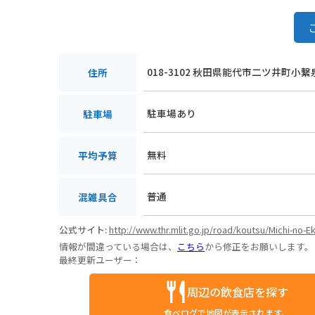
018-3102 秋田県能代市二ツ井町小
住所
駐車場あり
駐車場
無料
平均予算
普通
混雑具合
公式サイト:
http://www.thr.mlit.go.jp/road/koutsu/Michi-no-Ek
情報が間違っている場合は、
こちら
から修正をお願いします。
最終更新ユーザー：
周辺の飲食店を探す
食べログで地図が表示されます。