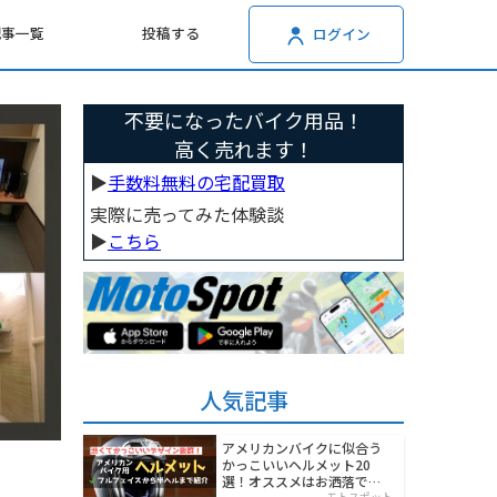
記事一覧
投稿する
ログイン
不要になったバイク用品！
高く売れます！
▶︎
手数料無料の宅配買取
実際に売ってみた体験談
▶︎
こちら
人気記事
アメリカンバイクに似合う
かっこいいヘルメット20
選！オススメはお洒落でワ
モトスポット