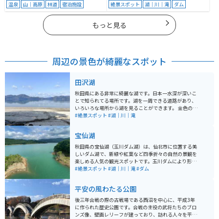
温泉
山｜高原
林道
宿泊施設
絶景スポット
湖｜川｜滝
ダム
もっと見る
周辺の景色が綺麗なスポット
田沢湖
秋田県にある非常に綺麗な湖です。日本一水深が深いこ
とで知られてる場所です。湖を一周できる道路があり、
いろいろな場所から湖を見ることができます。 金色のた
つこ像という像も有名です。食べ物は味噌たんぽという
#絶景スポット
#湖｜川｜滝
焼いたきりたんぽに味噌をつけたものが美味しいです。
宝仙湖
秋田県の宝仙湖（玉川ダム湖）は、仙北市に位置する美
しいダム湖で、新緑や紅葉など四季折々の自然の景観を
楽しめる人気の観光スポットです。玉川ダムにより形成
されたこの湖は、瑠璃色の湖面が特徴で、特に展望台か
#絶景スポット
#湖｜川｜滝
#ダム
らの眺めは絶景です。展望台にはシンボルである「カリ
ヨンの塔（幸せの鐘）」があり、多くの観光客が訪れま
平安の風わたる公園
す。 春には新緑の中での融雪放流、夏には湖周辺の公園
でのピクニックや自然散策、秋には美しい紅葉を楽しむ
後三年合戦の際の古戦場である西沼を中心に、平成3年
ことができ、季節ごとに異なる魅力があります。特に、5
に作られた歴史公園です。合戦の主役の武将たちのブロ
月から6月中旬にかけては、水位が高くなることで新緑
ンズ像、壁画レリーフが建っており、訪れる人々を平安