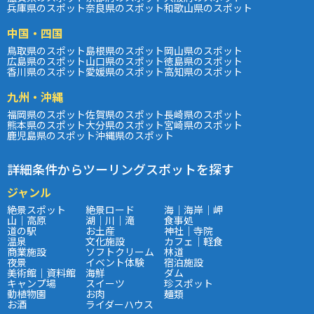
兵庫県のスポット
奈良県のスポット
和歌山県のスポット
中国・四国
鳥取県のスポット
島根県のスポット
岡山県のスポット
広島県のスポット
山口県のスポット
徳島県のスポット
香川県のスポット
愛媛県のスポット
高知県のスポット
九州・沖縄
福岡県のスポット
佐賀県のスポット
長崎県のスポット
熊本県のスポット
大分県のスポット
宮崎県のスポット
鹿児島県のスポット
沖縄県のスポット
詳細条件からツーリングスポットを探す
ジャンル
絶景スポット
絶景ロード
海｜海岸｜岬
山｜高原
湖｜川｜滝
食事処
道の駅
お土産
神社｜寺院
温泉
文化施設
カフェ｜軽食
商業施設
ソフトクリーム
林道
夜景
イベント体験
宿泊施設
美術館｜資料館
海鮮
ダム
キャンプ場
スイーツ
珍スポット
動植物園
お肉
麺類
お酒
ライダーハウス