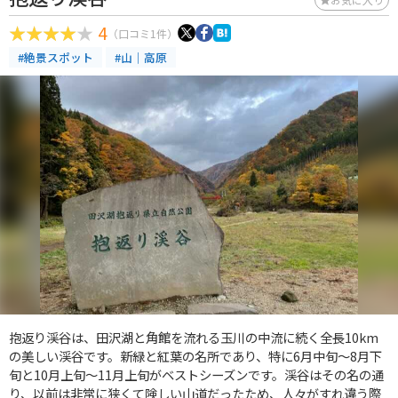
4
（口コミ1件）
#絶景スポット
#山｜高原
抱返り渓谷は、田沢湖と角館を流れる玉川の中流に続く全長10km
の美しい渓谷です。新緑と紅葉の名所であり、特に6月中旬～8月下
旬と10月上旬～11月上旬がベストシーズンです。渓谷はその名の通
り、以前は非常に狭くて険しい山道だったため、人々がすれ違う際