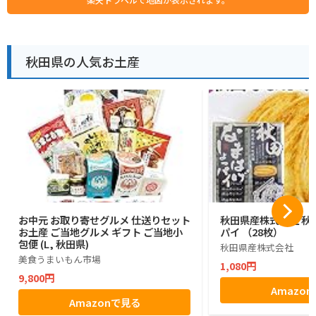
秋田県の人気お土産
お中元 お取り寄せグルメ 仕送りセット
秋田県産株式会社 秋
お土産 ご当地グルメ ギフト ご当地小
パイ （28枚）
包便 (L, 秋田県)
秋田県産株式会社
美食うまいもん市場
1,080円
9,800円
Amazo
Amazonで見る