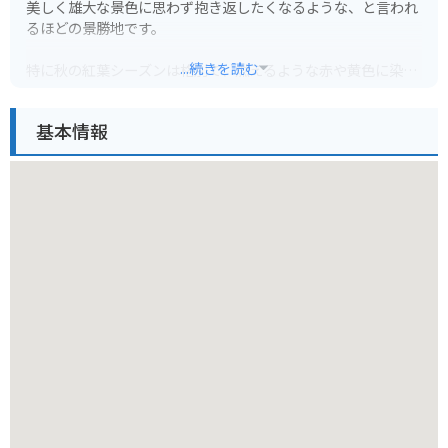
美しく雄大な景色に思わず抱き返したくなるような、と言われ
るほどの景勝地です。
...続きを読む
特に秋の紅葉シーズンは格別で、燃えるような赤や黄色に染ま
った木々と、エメラルドグリーンの渓流のコントラストは、息
を呑む美しさです。遊歩道も整備されているので、自然を感じ
基本情報
ながら散策を楽しむことができます。
バイクで訪れる場合、駐車場から渓谷までは少し歩く必要があ
ります。ただし、道中は景色が良いので、散策も楽しめるでし
ょう。秋は特に交通量が多くなるので、時間に余裕を持って訪
れることをおすすめします。