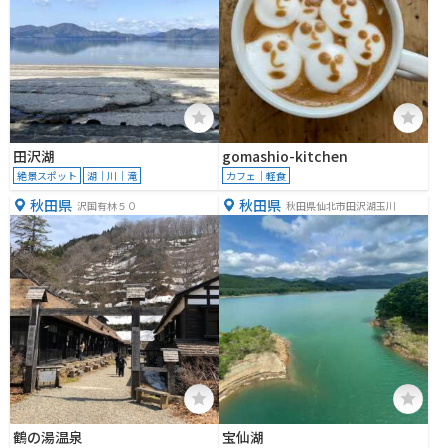
田沢湖
gomashio-kitchen
絶景スポット
湖｜川｜滝
カフェ｜軽食
秋田県
秋田県
沢国有林５０
秋田県仙北市田沢湖玉川
鶴の湯温泉
宝仙湖