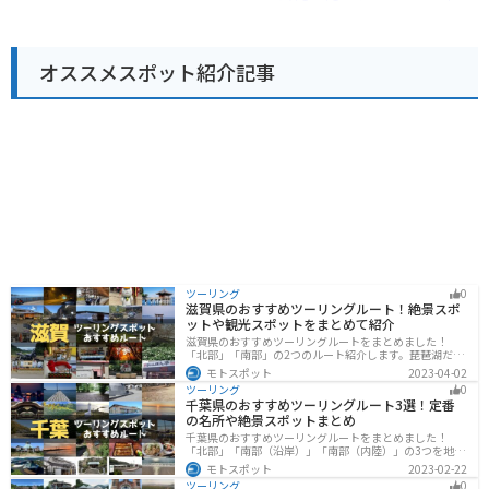
おすすめです。また、併設のレストランでは、地元食材
が来場しますので、駐車できない場合がありますので、
をふんだんに使った料理が楽しめます。 バイクで訪れる
お気を付けくださいませ。
際は、道の駅から雄物川沿いを走るのがおすすめです。
雄大な流れを間近に感じながら、爽快なツーリングを楽
オススメスポット紹介記事
しめます。周辺には、温泉施設もあるので、ツーリング
の疲れを癒やすこともできます。道の駅協和は、自然と
食、温泉が楽しめる、秋田観光の拠点に最適な場所で
す。
ツーリング
0
滋賀県のおすすめツーリングルート！絶景スポ
ットや観光スポットをまとめて紹介
滋賀県のおすすめツーリングルートをまとめました！
「北部」「南部」の2つのルート紹介します。琵琶湖だけ
でなく、比叡山ドライブウェイなどの山を楽しめるスポ
モトスポット
2023-04-02
ットも多数あります。バイクで滋賀県にツーリングに行
ツーリング
0
く際は参考にしてください。
千葉県のおすすめツーリングルート3選！定番
の名所や絶景スポットまとめ
千葉県のおすすめツーリングルートをまとめました！
「北部」「南部（沿岸）」「南部（内陸）」の3つを地域
別で紹介します！千葉は首都圏からのアクセスも良く、
モトスポット
2023-02-22
海と山どちらも堪能できるのでツーリングには最適な場
ツーリング
0