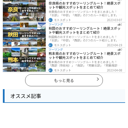
所です。
奈良県のおすすめツーリングルート！絶景スポ
ットや観光スポットをまとめて紹介
奈良県のおすすめツーリングルートをまとめました！
「北部」「中部」「南部」の3つのルート紹介します。歴
史のある神社寺院が多数あり、自然豊かや山々、グルメ
モトスポット
2023-03-07
を満喫するツーリングができます。バイクで奈良県にツ
ツーリング
1
ーリングに行く際は参考にしてください。
秋田のおすすめツーリングルート！絶景スポッ
トや観光スポットをまとめて紹介
秋田県のおすすめツーリングルートをまとめました！
「北部」「中部」「西部」の3つのルート紹介します。自
然豊かな山々や湖、温泉地が点在し、四季折々の景色を
モトスポット
2023-04-19
楽しめるスポットが多数あります。バイクで秋田県にツ
ツーリング
0
ーリングに行く際は参考にしてください。
熊本県のおすすめツーリングルート！絶景スポ
ットや観光スポットをまとめて紹介
熊本県のおすすめツーリングルートをまとめました！
「西部（市街地）」「南部」「阿蘇北部」「阿蘇南部」
の4つのルート紹介します。阿蘇山や天草諸島をはじめと
モトスポット
2023-04-08
した豊かな自然や、熊本城や水前寺成趣園など歴史ある
観光スポットが多数あり、様々な楽しみ方ができます。
バイクで熊本県にツーリングに行く際は参考にしてくだ
もっと見る
さい。
オススメ記事