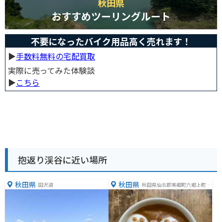
秋田県
おすすめツーリングルート
不要になったバイク用品高く売れます！
▶︎
手数料無料の宅配買取
実際に売ってみた体験談
▶︎
こちら
抱返り渓谷に近い場所
秋田県
秋田県
田沢湖
秋田県仙北郡美郷町六郷上町４
９−３