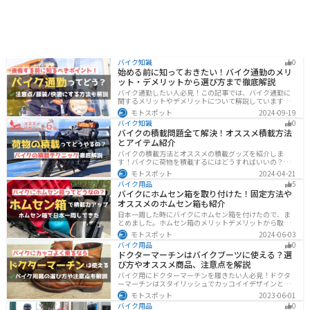
バイク知識
0
始める前に知っておきたい！バイク通勤のメリ
ット・デメリットから選び方まで徹底解説
バイク通勤したい人必見！この記事では、バイク通勤に
関するメリットやデメリットについて解説しています。
実は通勤時間を短縮できるメリットがありますが、会社
モトスポット
2024-09-19
によっては許可されない場合もあるので、事前に確認が
バイク知識
0
必要です。この記事を読めばバイク通勤の始め方がわか
バイクの積載問題全て解決！オススメ積載方法
ります。
とアイテム紹介
バイクの積載方法とオススメの積載グッズを紹介しま
す！バイクに荷物を積載するにはどうすればいいの？と
いう疑問はこれで解決！通勤や日帰りツーリング、キャ
モトスポット
2024-04-21
ンプツーリングなど用途別にオススメの積載方法を解説
バイク用品
5
します！オススメの積載アイテムも紹介するので、バイ
バイクにホムセン箱を取り付けた！固定方法や
クの積載に悩んでいる方は参考にしてください。
オススメのホムセン箱も紹介
日本一周した時にバイクにホムセン箱を付けたので、ま
とめました。ホムセン箱のメリットデメリットから取り
付け方法、実際につけてどううだったのか、オススメの
モトスポット
2024-06-03
ホムセン箱まで全て解説します。バイクにホムセン箱を
バイク用品
0
付けたいと思っている人はぜひ参考にしてください。
ドクターマーチンはバイクブーツに使える？選
び方やオススメ商品、注意点を解説
バイク用にドクターマーチンを履きたい人必見！ドクタ
ーマーチンはスタイリッシュでカッコイイデザインと高
い機能性で快適なライディングが可能です。バイク用ブ
モトスポット
2023-06-01
ーツで選ぶべきポイントや注意点などまとめましたの
バイク用品
0
で、バイクブーツを探している人は参考にしてくださ