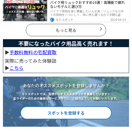
バイク用リュックおすすめ10選！高機能で疲れ
い。
ないモデルと選び方
バイクで荷物を楽に積載したい人必見！リュックなら全
ての荷物を一つにして、常に持ち運べるので手間も盗ま
れる心配もありません。腰や肩の負担を軽減して通勤通
モトスポット
2024-04-14
学・ツーリングを快適にできるオススメリュックを紹介
します。
もっと見る
不要になったバイク用品高く売れます！
▶︎
手数料無料の宅配買取
実際に売ってみた体験談
▶︎
こちら
あなたのオススメスポットを登録しませんか？
モトスポットでは、皆様からオススメスポットを募集しています！
全ライダーのための最高なサービス作りに、ご協力よろしくお願いいたします。
スポットを登録する