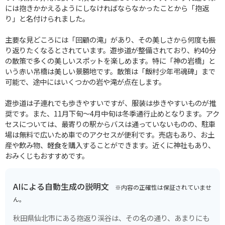
には抱きかかえるようにしなければならなかったことから「抱返
り」と名付けられました。
主要な見どころには「回顧の滝」があり、その美しさから何度も振
り返りたくなるとされています。遊歩道が整備されており、約40分
の散策で多くの美しいスポットを楽しめます。特に「神の岩橋」と
いう赤い吊橋は美しい景勝地です。散策は「飯村少年弔魂碑」まで
可能で、途中にはいくつかの岩や滝が点在します。
遊歩道は子連れでも歩きやすいですが、服装は歩きやすいものが推
奨です。また、11月下旬～4月中旬は冬季通行止めとなります。アク
セスについては、最寄りの駅からバスは通っていないものの、駐車
場は無料で広いため車でのアクセスが便利です。売店もあり、お土
産や飲み物、軽食を購入することができます。近くに神社もあり、
おみくじもおすすめです。
AIによる自動生成の説明文
※内容の正確性は保証されていませ
ん。
秋田県仙北市にある抱返り渓谷は、その名の通り、あまりにも