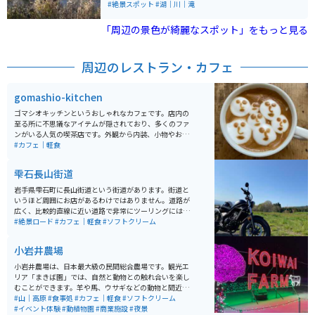
の水没林が見られ、多くのカメラマンが訪れるスポット
の時代へといざなってくれます。沼にかかる雁橋が水面
#絶景スポット
#湖｜川｜滝
となっています。また、周辺にはキャンプ場や自然散策
に美しく映えとても綺麗です。
路も整備されており、アウトドアを楽しむことができま
「周辺の景色が綺麗なスポット」をもっと見る
す。アクセスも良好で、田沢湖駅から車で約30分の距離
にあります。
周辺のレストラン・カフェ
gomashio-kitchen
ゴマシオキッチンというおしゃれなカフェです。店内の
至る所に不思議なアイテムが隠されており、多くのファ
ンがいる人気の喫茶店です。外観から内装、小物やお食
事まで全てにこだわりがあるお店は、一度行ったら何度
#カフェ｜軽食
も通いたくなってしまいます。 特に店主の描く独特なラ
テアートが楽しめるカフェラテは必見です。座席が少な
雫石長山街道
く、人気があるため、行かれる際には予約をしてから行
くことをオススメします。
岩手県雫石町に長山街道という街道があります。街道と
いうほど周囲にお店があるわけではありません。道路が
広く、比較的直線に近い道路で非常にツーリングには走
りやすい環境です。豊かな自然を味わいながらご飯を楽
#絶景ロード
#カフェ｜軽食
#ソフトクリーム
しめるカフェもあります。ツーリングの休憩と昼食やコ
ーヒー休憩をとることができます。 自然を味わいなが
小岩井農場
ら、まったりゆっくりとツーリングするには、とってお
きのスポットです。小岩井農場へのアクセスも良好で、
小岩井農場は、日本最大級の民間総合農場です。観光エ
お子様とのタンデムツーリングと共に動物とのふれあい
リア「まきば園」では、自然と動物との触れ合いを楽し
体験などもおすすめです。また、長山街道から小岩井農
むことができます。羊や馬、ウサギなどの動物と間近で
場へ向かう道中や、小岩井農場周辺は、春になると盛大
触れ合えるほか、乗馬やエサやりといった体験プログラ
#山｜高原
#食事処
#カフェ｜軽食
#ソフトクリーム
な桜並木が待ち受けています！夏の避暑もおすすめです
ムも充実しています。また、バター作りや農場野菜の収
#イベント体験
#動植物園
#商業施設
#夜景