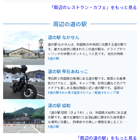
が、春のお花見と共にツーリングを楽しむこともできま
穫体験など、家族連れで楽しめるアクティビティが豊富
す！ 道中に整備されている駐車場はないため、休憩など
に用意されています。国の重要文化財にも指定されてお
「周辺のレストラン・カフェ」をもっと見る
は『花工房らら倶楽部』様脇の駐車場をご利用いただく
り、畜産の歴史を知ることもできます。 園内には、ガイ
のがおすすめです。（※お店を利用するお客様も利用し
ド付きツアーもあり、通常は立ち入ることができない生
ている駐車場ですので、混雑時は十分にご注意くださ
産現場や100年の森などを見学できます。特に、国の重
周辺の道の駅
い。）交通量は多くありませんが、道路への駐停車はお
要文化財に指定されている牛舎やサイロは必見です。農
気を付けください。
場産の新鮮な食材を使った料理が堪能できるレストラン
やカフェがあり、ここでしか味わえないメニューが揃っ
道の駅 なかせん
ています。岩手山を背景にした美しい景色を楽しみなが
ら、一日中ゆったりと過ごせるスポットです。
道の駅 なかせんは、秋田県の中央部に位置する道の駅で
す。雄大な自然に囲まれたこの道の駅は、ドライブやツ
ーリングの休憩スポットとして人気です。 地元の特産品
を販売するショップでは、新鮮な野菜や果物、手作りの
#道の駅
漬物などが人気です。中でも、地元産のあきたこまちを
使用したおにぎりや弁当は、旅の疲れを癒してくれるこ
道の駅 雫石あねっこ
と間違いなしです。また、併設されているレストランで
は、地元の食材をふんだんに使用した郷土料理や、名物
雫石町と秋田県の県境にある道の駅です。産直とお食事
の稲庭うどんを楽しむことができます。 バイクで訪れる
処だけでなく、温泉、キャンプ場、砂防公園などのアウ
際は、道の駅に隣接する「北欧の杜公園」の散策がおす
トドアも楽しめる複合施設に近い道の駅です。 温泉は厳
すめです。風車や芝生広場が広がる園内は、開放感抜群
選かけ流しで温泉質はアルカリ単純泉で美肌に効果的と
#道の駅
#お土産
#温泉
#カフェ｜軽食
#キャンプ場
です。道の駅 なかせんは、自然と食を満喫できる、秋田
言われています。道の駅内のお食事処だけではなく、お
の魅力が詰まった道の駅です。
蕎麦屋さんもあります！産直ではもちろん、岩手県なら
道の駅 協和
では、雫石町ならではの食べ物や物産品も品ぞろえ豊富
になっています。 キャンプを楽しむ方にとっては、温泉
「道の駅 協和（きょうわ）」は、秋田県大仙市にある道
も近くにあり、より快適にキャンプを楽しめます。ま
の駅です。雄大な雄物川と出羽山脈に囲まれた自然豊か
た、手ぶらでもキャンプを楽しめるプランなどもあり、
な場所に位置し、四季折々の美しい景色を楽しむことが
初心者からファミリー、様々な方にキャンプを楽しんで
できます。 地元産の新鮮な野菜や果物が並ぶ農産物直売
#道の駅
もらえる施設です。 駐車場は広く完備されており、バイ
所は、道の駅協和の目 highlight です。特に、秋田県を代
ク用の駐輪場も確保されていますので、ご安心くださ
表するブランド米「あきたこまち」は、ここで買うのが
「周辺の道の駅」をもっと見る
い。イベント時は広い駐車場が満車になるほど多くの方