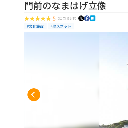
門前のなまはげ立像
5
（口コミ2件）
#文化施設
#珍スポット