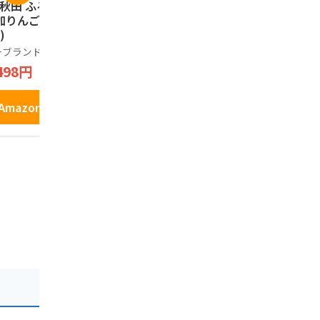
 秋田 ふるさと 無
JA秋田ふるさと り
[料理人監修
加りんごジュース
んごジュース 10パ
がっこ 一本漬
)
ック入り
0g～310g
おつまみ ギ
ーブランド品
JA秋田ふるさと
秋田協和のい
物 燻製 大
こ
498円
2,500円
ん 無添加 食
1,595円
Amazonで見る
Amazonで見る
Amazo