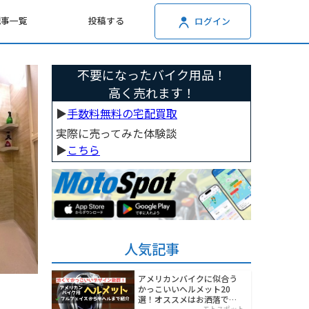
記事一覧
投稿する
ログイン
不要になったバイク用品！
高く売れます！
▶︎
手数料無料の宅配買取
実際に売ってみた体験談
▶︎
こちら
人気記事
アメリカンバイクに似合う
かっこいいヘルメット20
選！オススメはお洒落でワ
モトスポット