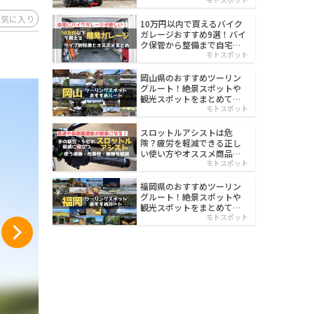
イルド
お気に入り
10万円以内で買えるバイク
ガレージおすすめ9選！バイ
ク保管から整備まで自宅で
楽々
モトスポット
岡山県のおすすめツーリン
グルート！絶景スポットや
観光スポットをまとめて紹
介
モトスポット
スロットルアシストは危
険？疲労を軽減できる正し
い使い方やオススメ商品を
紹介
モトスポット
福岡県のおすすめツーリン
グルート！絶景スポットや
観光スポットをまとめて紹
介
モトスポット