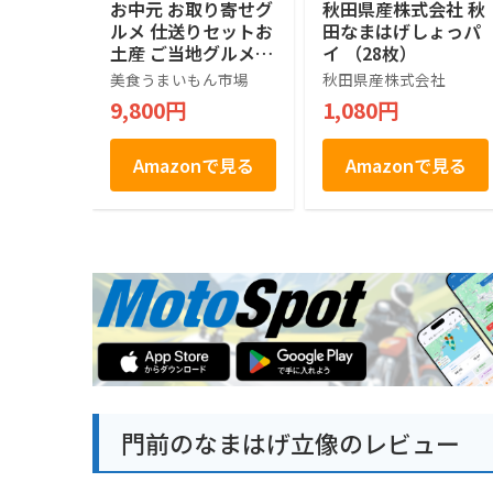
お中元 お取り寄せグ
秋田県産株式会社 秋
ルメ 仕送りセットお
田なまはげしょっパ
土産 ご当地グルメ
イ （28枚）
ギフト ご当地小包便
美食うまいもん市場
秋田県産株式会社
(L, 秋田県)
9,800円
1,080円
Amazonで見る
Amazonで見る
門前のなまはげ立像のレビュー