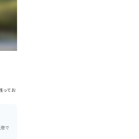
残ってお
圧巻で