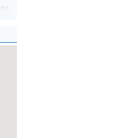
、見る
もあ
鹿温