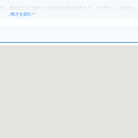
戒め、無病息災を祈願する伝統的な民俗行事です。その恐ろしい形相は
...続きを読む
あります。また、なまはげに関する資料を展示している「なまはげ館」
イクで訪れる場合は、駐車場も完備されています。周辺には、入道崎や男
れるのもおすすめです。