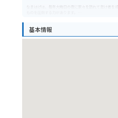
なまはげは、毎年大晦日の夜に家々を訪れて怠け者を
ものを圧倒する力があります。
立像の周辺は公園になっており、お土産屋や食事処も
基本情報
り、なまはげについて詳しく知ることができます。バ
泉郷などの観光スポットもありますので、合わせて訪