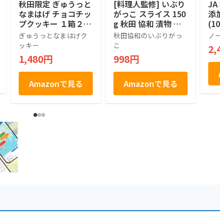
秋田限定 ぎゅうっと
[料理人監修] いぶり
JA
なまはげ チョコチッ
がっこ スライス 150
添
プクッキー １箱２０
g 秋田 協和 漬物 お
(10
枚入
つまみ ギフト 燻製
ぎゅうっとなまはげク
秋田協和のいぶりがっ
ノ
大根 たくあん 無添
ッキー
こ
2,
加 食品 (1袋)
1,480円
998円
Amazonで見る
Amazonで見る