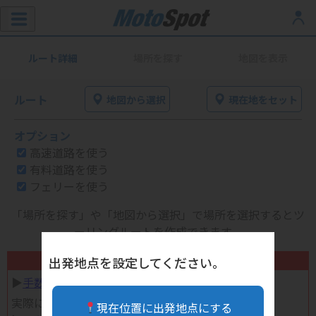
ルート詳細
場所を探す
地図を表示
ルート
地図から選択
現在地をセット
オプション
高速道路を使う
有料道路を使う
フェリーを使う
「場所を探す」や「地図から選択」で場所を選択するとツ
ーリングルートを作成できます。
不要になったバイク用品高く売れます！
出発地点を設定してください。
▶︎
手数料完全無料の自宅で売れる宅配買取
実際に売ってみた体験談
現在位置に出発地点にする