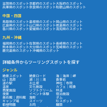
滋賀県のスポット
京都府のスポット
大阪府のスポット
兵庫県のスポット
奈良県のスポット
和歌山県のスポット
中国・四国
鳥取県のスポット
島根県のスポット
岡山県のスポット
広島県のスポット
山口県のスポット
徳島県のスポット
香川県のスポット
愛媛県のスポット
高知県のスポット
九州・沖縄
福岡県のスポット
佐賀県のスポット
長崎県のスポット
熊本県のスポット
大分県のスポット
宮崎県のスポット
鹿児島県のスポット
沖縄県のスポット
詳細条件からツーリングスポットを探す
ジャンル
絶景スポット
絶景ロード
海｜海岸｜岬
山｜高原
湖｜川｜滝
食事処
道の駅
お土産
神社｜寺院
温泉
文化施設
カフェ｜軽食
商業施設
ソフトクリーム
林道
夜景
イベント体験
宿泊施設
美術館｜資料館
海鮮
ダム
キャンプ場
スイーツ
珍スポット
動植物園
お肉
麺類