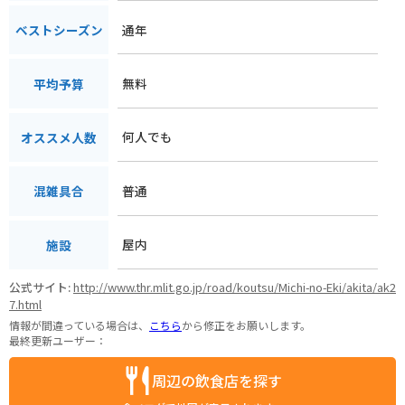
通年
ベストシーズン
無料
平均予算
何人でも
オススメ人数
普通
混雑具合
屋内
施設
公式サイト:
http://www.thr.mlit.go.jp/road/koutsu/Michi-no-Eki/akita/ak2
7.html
情報が間違っている場合は、
こちら
から修正をお願いします。
最終更新ユーザー：
周辺の飲食店を探す