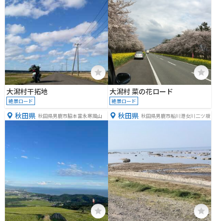
大潟村干拓地
大潟村 菜の花ロード
絶景ロード
絶景ロード
秋田県
秋田県
秋田県男鹿市脇本富永寒風山
秋田県男鹿市船川港女川二ツ坂