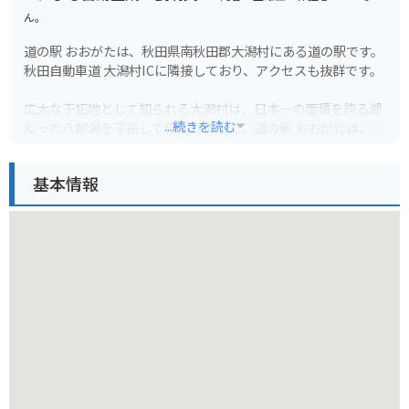
ん。
道の駅 おおがたは、秋田県南秋田郡大潟村にある道の駅です。
秋田自動車道 大潟村ICに隣接しており、アクセスも抜群です。
広大な干拓地として知られる大潟村は、日本一の面積を誇る湖
...続きを読む
だった八郎潟を干拓して作られました。道の駅 おおがたは、そ
んな大潟村の歴史や文化に触れられる情報発信基地としての役
割も担っています。
基本情報
特産品販売コーナーでは、地元で採れた新鮮な野菜や果物が人
気です。また、八郎潟産のしじみを使ったラーメンや、大潟村
産の米粉を使ったパンなど、地元の食材を活かした軽食も楽し
めます。
バイクで訪れる場合、道の駅には広々とした駐車場が完備され
ているので安心です。大潟村は広大な農地が広がる平坦な道が
多いので、ツーリングにも最適です。道の駅で休憩を挟みなが
ら、雄大な景色を楽しむのがおすすめです。
周辺には、大潟村干拓博物館やサンルーラル大潟など、見どこ