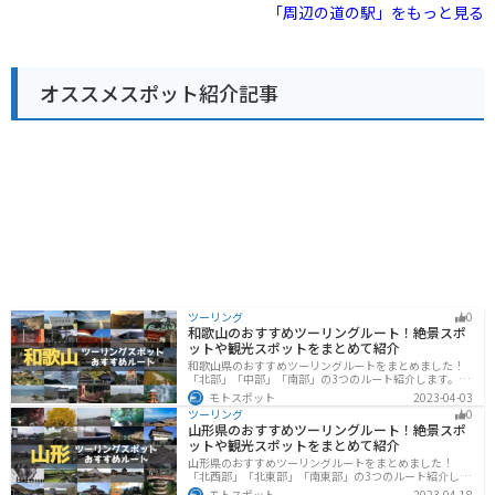
農家さんが持ち寄る新鮮な野菜や果物、加工品などが所
「周辺の道の駅」をもっと見る
狭しと並んでいます。 バイクで訪れる際は、道の駅に隣
接する広い駐車場があるので安心です。道の駅から雄物
川沿いを走るルートは、景色も良く、ツーリングにも最
適です。 五城目町は、江戸時代には城下町として栄えた
オススメスポット紹介記事
歴史ある町並みが残っており、道の駅から少し足を延ば
して散策してみるのもおすすめです。
ツーリング
0
和歌山のおすすめツーリングルート！絶景スポ
ットや観光スポットをまとめて紹介
和歌山県のおすすめツーリングルートをまとめました！
「北部」「中部」「南部」の3つのルート紹介します。海
と山に囲まれた自然豊かなエリアが広がり、様々な楽し
モトスポット
2023-04-03
み方ができます。バイクで和歌山県にツーリングに行く
ツーリング
0
際は参考にしてください。
山形県のおすすめツーリングルート！絶景スポ
ットや観光スポットをまとめて紹介
山形県のおすすめツーリングルートをまとめました！
「北西部」「北東部」「南東部」の3つのルート紹介しま
す。豊かな自然と歴史的な観光スポット、山と海どちら
モトスポット
2023-04-18