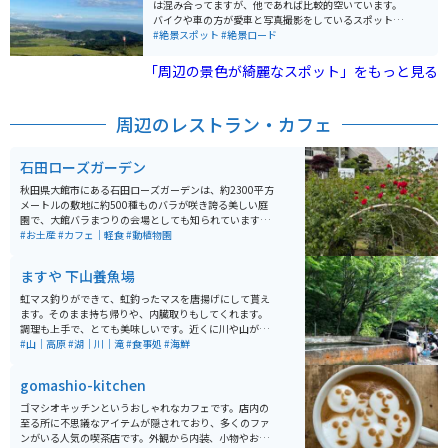
は混み合ってますが、他であれば比較的空いています。
バイクや車の方が愛車と写真撮影をしているスポットで
すが、一般の観光客の方もいます。山自体は簡単にアク
#絶景スポット
#絶景ロード
セス可能です。
「周辺の景色が綺麗なスポット」をもっと見る
周辺のレストラン・カフェ
石田ローズガーデン
秋田県大館市にある石田ローズガーデンは、約2300平方
メートルの敷地に約500種ものバラが咲き誇る美しい庭
園で、大館バラまつりの会場としても知られています。
開園は4月から10月で、特に6月中旬の見頃には色とりど
#お土産
#カフェ｜軽食
#動植物園
りのバラが園内を彩り、バラのトンネルや通路を歩きな
がら華やかな香りに包まれる癒しの時間を楽しめます。
ますや 下山養魚場
入園料は無料で駐車場も完備されており、気軽に立ち寄
れるのも魅力です。 園内のカフェでは食事メニューに加
虹マス釣りができて、虹釣ったマスを唐揚げにして貰え
え、「恋するローズソーダ」やローズソフトなどここな
ます。そのまま持ち帰りや、内臓取りもしてくれます。
らではのスイーツも人気。近くには秋田犬会館もあり、
調理も上手で、とても美味しいです。近くに川や山が多
合わせて観光するのもおすすめです。アクセスしやす
いのでマイナスイオンたっぷりで癒されます。
#山｜高原
#湖｜川｜滝
#食事処
#海鮮
く、バイクでのツーリング途中の休憩スポットとしても
最適な場所です。
gomashio-kitchen
ゴマシオキッチンというおしゃれなカフェです。店内の
至る所に不思議なアイテムが隠されており、多くのファ
ンがいる人気の喫茶店です。外観から内装、小物やお食