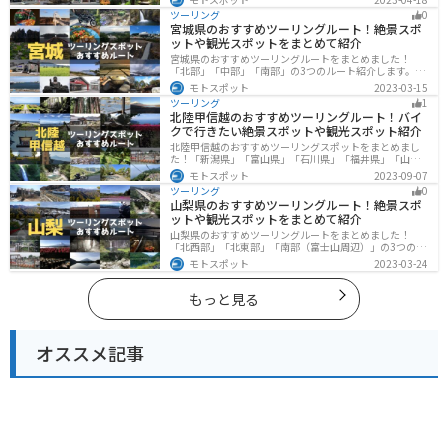
も堪能できるスポットが多数あります。バイクで山形県
ツーリング
0
にツーリングに行く際は参考にしてください。
宮城県のおすすめツーリングルート！絶景スポ
ットや観光スポットをまとめて紹介
宮城県のおすすめツーリングルートをまとめました！
「北部」「中部」「南部」の3つのルート紹介します。キ
ツネ村や広大な山や滝、湖などを歴史や自然を満喫する
モトスポット
2023-03-15
ツーリングができます。バイクで宮城県にツーリングに
ツーリング
1
行く際は参考にしてください。
北陸甲信越のおすすめツーリングルート！バイ
クで行きたい絶景スポットや観光スポット紹介
北陸甲信越のおすすめツーリングスポットをまとめまし
た！「新潟県」「富山県」「石川県」「福井県」「山梨
県」「長野県」の各県の観光地紹介します。自然豊かな
モトスポット
2023-09-07
山々や湖、温泉地が点在し、四季折々の景色を楽しめる
ツーリング
0
スポットが多数あります。バイクで北陸甲信越にツーリ
山梨県のおすすめツーリングルート！絶景スポ
ングに行く際は参考にしてください。
ットや観光スポットをまとめて紹介
山梨県のおすすめツーリングルートをまとめました！
「北西部」「北東部」「南部（富士山周辺）」の3つのル
ート紹介します。富士山を中心に自然豊かな景色や食事
モトスポット
2023-03-24
を楽しめるスポットが多数あります。バイクで山梨県に
ツーリングに行く際は参考にしてください。
もっと見る
オススメ記事