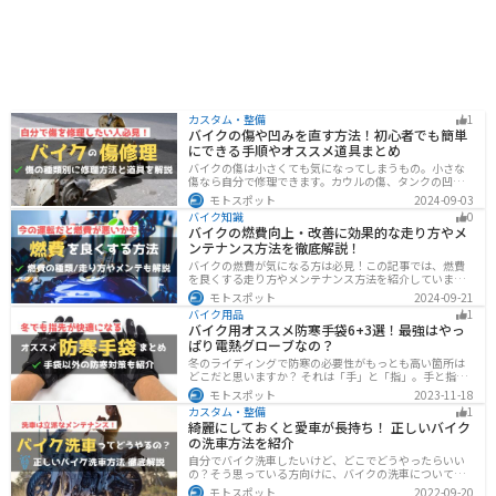
カスタム・整備
1
バイクの傷や凹みを直す方法！初心者でも簡単
にできる手順やオススメ道具まとめ
バイクの傷は小さくても気になってしまうもの。小さな
傷なら自分で修理できます。カウルの傷、タンクの凹
み、サビ、樹脂の劣化、ホイールの傷などあらゆる傷の
モトスポット
2024-09-03
修理方法をまとめました。自分でバイクの傷を直したい
バイク知識
0
と思っている人は参考にしてください。
バイクの燃費向上・改善に効果的な走り方やメ
ンテナンス方法を徹底解説！
バイクの燃費が気になる方は必見！この記事では、燃費
を良くする走り方やメンテナンス方法を紹介していま
す。実は、車体そのものや荷物を軽くすることで、燃費
モトスポット
2024-09-21
の向上が可能です。この記事を読めば、燃費を改善する
バイク用品
1
具体的な方法がわかります。
バイク用オススメ防寒手袋6+3選！最強はやっ
ぱり電熱グローブなの？
冬のライディングで防寒の必要性がもっとも高い箇所は
どこだと思いますか？ それは「手」と「指」。手と指が
冷えてしまうと、防寒ジャケットをいくら着込んでも寒
モトスポット
2023-11-18
さから逃れることはできません。そんな防寒の要となる
カスタム・整備
1
オススメ防寒手袋を紹介します。
綺麗にしておくと愛車が長持ち！ 正しいバイク
の洗車方法を紹介
自分でバイク洗車したいけど、どこでどうやったらいい
の？そう思っている方向けに、バイクの洗車について徹
底的にまとめました。バイク洗車ができる場所から洗車
モトスポット
2022-09-20