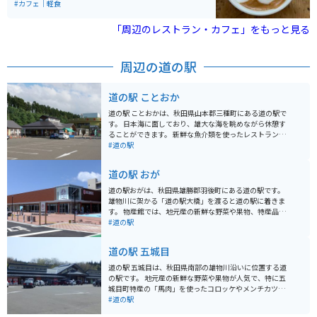
事まで全てにこだわりがあるお店は、一度行ったら何度
#カフェ｜軽食
も通いたくなってしまいます。 特に店主の描く独特なラ
テアートが楽しめるカフェラテは必見です。座席が少な
「周辺のレストラン・カフェ」をもっと見る
く、人気があるため、行かれる際には予約をしてから行
くことをオススメします。
周辺の道の駅
道の駅 ことおか
道の駅 ことおかは、秋田県山本郡三種町にある道の駅で
す。 日本海に面しており、雄大な海を眺めながら休憩す
ることができます。 新鮮な魚介類を使ったレストランが
人気で、特に岩ガキは絶品です。 お土産には、地元産の
#道の駅
野菜や果物、海産物加工品などが販売されています。 バ
イクで訪れる際は、道の駅から海岸線沿いを走るのがお
道の駅 おが
すすめです。 日本海の潮風を感じながら、快適なツーリ
ングを楽しむことができます。 道の駅には、バイクスタ
道の駅おがは、秋田県雄勝郡羽後町にある道の駅です。
ンドや空気入れなども完備されているので安心です。 周
雄物川に架かる「道の駅大橋」を渡ると道の駅に着きま
辺には、海水浴場やキャンプ場など、観光スポットも充
す。 物産館では、地元産の新鮮な野菜や果物、特産品な
実しています。 道の駅 ことおかを拠点に、秋田の魅力を
どを販売しています。 レストランでは、地元の食材を使
#道の駅
満喫してみてはいかがでしょうか。
った料理を楽しむことができます。 バイクツーリングで
立ち寄るのに最適な場所で、雄大な自然の中で休憩する
道の駅 五城目
ことができます。 羽後町は、秋田県南部に位置し、豊か
な自然と歴史的な観光スポットが魅力です。 特に、国の
道の駅 五城目は、秋田県南部の雄物川沿いに位置する道
重要無形民俗文化財に指定されている「西馬音内の盆
の駅です。 地元産の新鮮な野菜や果物が人気で、特に五
踊」は一見の価値があります。 道の駅おがに立ち寄った
城目町特産の「馬肉」を使ったコロッケやメンチカツな
際は、周辺の観光スポットにも足を運んでみてはいかが
どの軽食もおすすめです。 隣接する「五城目朝市館」
#道の駅
でしょうか。
は、東北最大級の産直施設として知られており、地元の