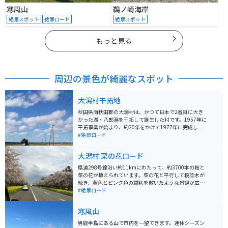
寒風山
鵜ノ崎海岸
絶景スポット
絶景ロード
絶景スポット
もっと見る
周辺の景色が綺麗なスポット
大潟村干拓地
秋田県南秋田郡の大潟村は、かつて日本で2番目に大き
かった湖・八郎潟を干拓して誕生した村です。1957年に
干拓事業が始まり、約20年をかけて1977年に完成しま
した。総延長51キロの堤防に囲まれた土地は、今も広大
#絶景ロード
な農地として活用されています。 地平線まで続く一直線
の道路や広々とした風景は、バイクで走ると爽快そのも
大潟村 菜の花ロード
の。交通量も比較的少なく、ツーリングには理想的な環
境です。干拓博物館や「大潟富士」などの見どころも点
県道298号線沿い約11kmにわたって、約3700本の桜と
在し、のどかな田園風景の中で秋田らしいスケールの大
菜の花が植えられています。菜の花と平行して桜並木が
きな景色を楽しむことができます。
続き、黄色とピンク色の絨毯を敷いたような景観が広が
ります。春ツーリングで行くには最高の場所です。
#絶景ロード
寒風山
男鹿半島にある山で市内を一望できます。連休シーズン