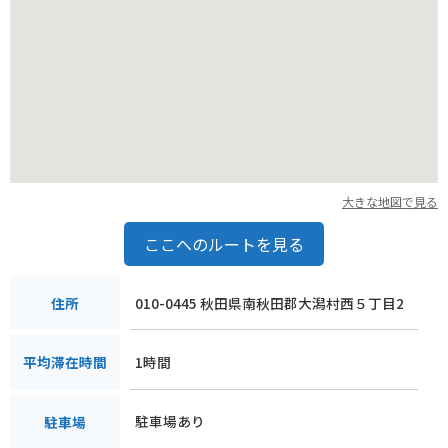
ろも充実しています。大潟村干拓博物館では、八郎潟の干拓の
歴史や、大潟村の自然について学ぶことができます。サンルー
ラル大潟は、広大な芝生広場や遊具施設がある公園で、家族連
れにも人気です。
大きな地図で見る
ここへのルートを見る
010-0445 秋田県南秋田郡大潟村西５丁目2
住所
1時間
平均滞在時間
駐車場あり
駐車場