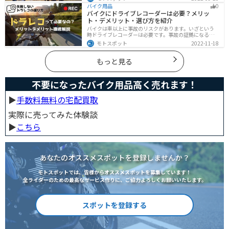
手順まで全て解説します。正しい洗車方法は身につける
バイク用品
0
ことでバイクのメンテナンスにもなります。
バイクにドライブレコーダーは必要？メリッ
ト・デメリット・選び方を紹介
バイクは車以上に事故のリスクがあります。いざという
時ドライブレコーダーは必要です。事故の証拠になるの
はもちろん、ツーリングの記録など多数のメリットがあ
モトスポット
2022-11-18
ります。ドライブレコーダーのメリットデメリット、選
び方についてまとめました。付けようか悩んでいる人は
参考にしてください。
もっと見る
不要になったバイク用品高く売れます！
▶︎
手数料無料の宅配買取
実際に売ってみた体験談
▶︎
こちら
あなたのオススメスポットを登録しませんか？
モトスポットでは、皆様からオススメスポットを募集しています！
全ライダーのための最高なサービス作りに、ご協力よろしくお願いいたします。
スポットを登録する