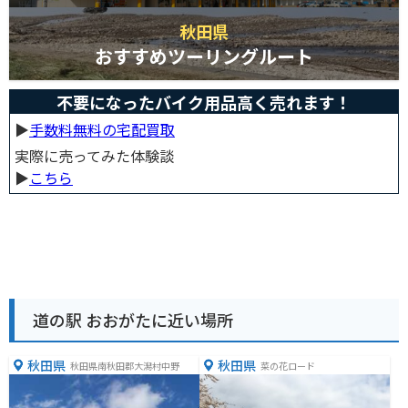
秋田県
おすすめツーリングルート
不要になったバイク用品高く売れます！
▶︎
手数料無料の宅配買取
実際に売ってみた体験談
▶︎
こちら
道の駅 おおがたに近い場所
秋田県
秋田県
秋田県南秋田郡大潟村中野
菜の花ロード