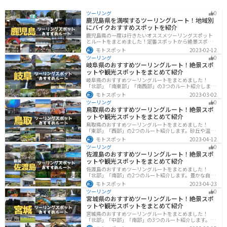
ツーリング
0
鹿児島県を満喫するツーリングルート！地域別
にバイクおすすめスポットを紹介
鹿児島県の一度は行きたいオススメツーリングスポット
とルートをまとめました！定番スポットから絶景スポッ
ト、温泉、山、海、グルメなど様々なジャンルで楽しめ
モトスポット
2023-02-12
ます。バイクで鹿児島ツーリングに行こうと思っている
ツーリング
0
人は、参考にしてください。
岐阜県のおすすめツーリングルート！絶景スポ
ットや観光スポットをまとめて紹介
岐阜県のおすすめツーリングルートをまとめました！
「北部」「南東部」「南西部」の3つのルート紹介しま
す。自然豊かな山が充実しており、山を生かした施設や
モトスポット
2023-03-02
グルメ、絶景スポットなど、自然を満喫するツーリング
ツーリング
0
ができます。バイクで岐阜県にツーリングに行く際は参
鳥取県のおすすめツーリングルート！絶景スポ
考にしてください。
ットや観光スポットをまとめて紹介
鳥取県のおすすめツーリングルートをまとめました！
「東部」「西部」の2つのルート紹介します。砂丘や温泉
地、歴史ある城跡など魅力溢れるスポットが多数あるの
モトスポット
2023-04-12
で楽しめます。バイクで鳥取県にツーリングに行く際は
ツーリング
0
参考にしてください。
佐渡島のおすすめツーリングルート！絶景スポ
ットや観光スポットをまとめて紹介
佐渡島のおすすめツーリングルートをまとめました！
「北部」「南部」の2つのルート紹介します。豊かな自然
と歴史的なスポット、トキなどの貴重な動物を見られる
モトスポット
2023-04-23
スポットが多数あります。バイクで佐渡島にツーリング
ツーリング
0
に行く際は参考にしてください。
宮城県のおすすめツーリングルート！絶景スポ
ットや観光スポットをまとめて紹介
宮城県のおすすめツーリングルートをまとめました！
「北部」「中部」「南部」の3つのルート紹介します。キ
ツネ村や広大な山や滝、湖などを歴史や自然を満喫する