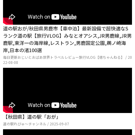
道の駅おが/秋田県男鹿市【車中泊】最新設備で超快適なS
ランク道の駅【旅行VLOG】みなとオアシス,JR男鹿線,JR男
鹿駅,東洋一の海岸線,レストラン,男鹿国定公園,鵜ノ崎海
岸,日本の渚100選
毎日更新おじいとおばあ世界トラベルレビュー旅行VLOG【徳ちゃんねる】 / 20
22-08-08
【秋田県】道の駅「おが」
道の駅れびゅ〜チャンネル / 2025-09-07