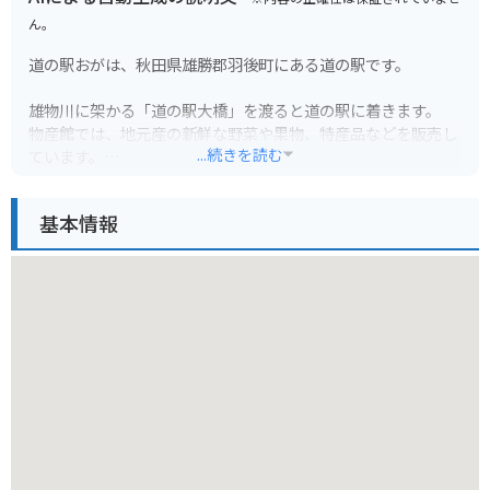
ん。
道の駅おがは、秋田県雄勝郡羽後町にある道の駅です。
雄物川に架かる「道の駅大橋」を渡ると道の駅に着きます。
物産館では、地元産の新鮮な野菜や果物、特産品などを販売し
...続きを読む
ています。
レストランでは、地元の食材を使った料理を楽しむことができ
ます。
基本情報
バイクツーリングで立ち寄るのに最適な場所で、雄大な自然の
中で休憩することができます。
羽後町は、秋田県南部に位置し、豊かな自然と歴史的な観光ス
ポットが魅力です。
特に、国の重要無形民俗文化財に指定されている「西馬音内の
盆踊」は一見の価値があります。
道の駅おがに立ち寄った際は、周辺の観光スポットにも足を運
んでみてはいかがでしょうか。