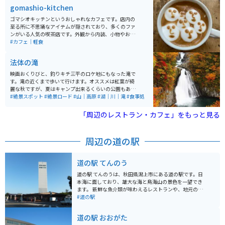
がら華やかな香りに包まれる癒しの時間を楽しめます。
gomashio-kitchen
入園料は無料で駐車場も完備されており、気軽に立ち寄
れるのも魅力です。 園内のカフェでは食事メニューに加
ゴマシオキッチンというおしゃれなカフェです。店内の
え、「恋するローズソーダ」やローズソフトなどここな
至る所に不思議なアイテムが隠されており、多くのファ
らではのスイーツも人気。近くには秋田犬会館もあり、
ンがいる人気の喫茶店です。外観から内装、小物やお食
合わせて観光するのもおすすめです。アクセスしやす
事まで全てにこだわりがあるお店は、一度行ったら何度
#カフェ｜軽食
く、バイクでのツーリング途中の休憩スポットとしても
も通いたくなってしまいます。 特に店主の描く独特なラ
最適な場所です。
テアートが楽しめるカフェラテは必見です。座席が少な
法体の滝
く、人気があるため、行かれる際には予約をしてから行
くことをオススメします。
映画おくりびと、釣りキチ三平のロケ地にもなった滝で
す。滝の近くまで歩いて行けます。オススメは紅葉が綺
麗な秋ですが、夏はキャンプ出来るくらいの公園もある
ので楽しめます。アブや虫が多いので虫除けは必須で
#絶景スポット
#絶景ロード
#山｜高原
#湖｜川｜滝
#食事処
す。色んな道から行けるので毎回違う道を通るのも楽し
いです。鳥海ブルーラインも近いので合わせて行けま
「周辺のレストラン・カフェ」をもっと見る
す。
周辺の道の駅
道の駅 てんのう
道の駅 てんのうは、秋田県潟上市にある道の駅です。日
本海に面しており、雄大な海と鳥海山の景色を一望でき
ます。 新鮮な魚介類が味わえるレストランや、地元の農
産物を販売する直売所が人気です。 特におすすめは、岩
#道の駅
ガキやハタハタなどの地元産の海産物です。 バイクで訪
れる場合、道の駅には広い駐車場が完備されているので
道の駅 おおがた
安心です。 また、日本海沿岸を走る国道7号線は、景色