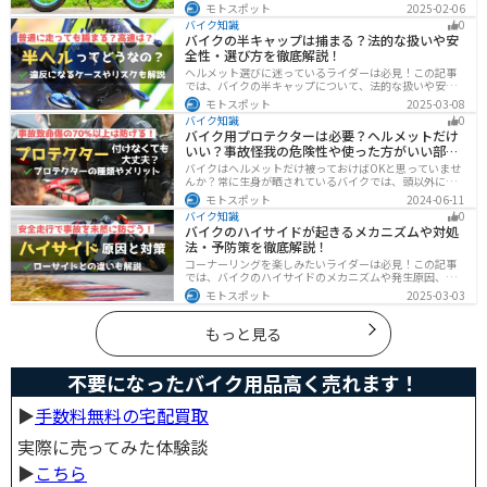
造方法を紹介しています。実は、改造で補償内容や保険
モトスポット
2025-02-06
料が変わる場合があるため、保険会社への確認は必須で
バイク知識
0
す。この記事を読めば、安全に配慮しつつ、カスタムバ
バイクの半キャップは捕まる？法的な扱いや安
イクを楽しむコツがわかります。
全性・選び方を徹底解説！
ヘルメット選びに迷っているライダーは必見！この記事
では、バイクの半キャップについて、法的な扱いや安全
性、選び方を詳しく解説しています。実は、法律で認め
モトスポット
2025-03-08
られていても、状況によっては違法となる可能性がある
バイク知識
0
ので注意が必要です。この記事を読めば、ヘルメットを
バイク用プロテクターは必要？ヘルメットだけ
正しく選ぶヒントが得られます。
いい？事故怪我の危険性や使った方がいい部位
も解説
バイクはヘルメットだけ被っておけばOKと思っていませ
んか？常に生身が晒されているバイクでは、頭以外にも
胸・背中・脚・腕など怪我のリスクが非常に高いです。
モトスポット
2024-06-11
プロテクターをちゃんと付けていれば事故の致命傷の7
バイク知識
0
0%は防げると言われています。安全にバイクに乗るため
バイクのハイサイドが起きるメカニズムや対処
にプロテクターの種類やつけた方が良い部位などをまと
法・予防策を徹底解説！
めました。
コーナーリングを楽しみたいライダーは必見！この記事
では、バイクのハイサイドのメカニズムや発生原因、対
処法、予防策を解説しています。実は、バイクのハイサ
モトスポット
2025-03-03
イドは危険な現象ですが、正しい知識と対策で防ぐこと
が可能です。この記事を読めば、ハイサイドのリスクを
減らせます。
もっと見る
不要になったバイク用品高く売れます！
▶︎
手数料無料の宅配買取
実際に売ってみた体験談
▶︎
こちら