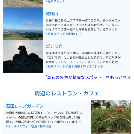
な空間を味わうには最高のツーリングコースで、潮風を
#絶景スポット
浴びながら大自然の景色を一望できます。
寒風山
男鹿半島にある山で市内を一望できます。連休シーズン
は混み合ってますが、他であれば比較的空いています。
バイクや車の方が愛車と写真撮影をしているスポットで
すが、一般の観光客の方もいます。山自体は簡単にアク
#絶景スポット
#絶景ロード
セス可能です。
ゴジラ岩
なまはげ立像のすぐ手前、潮瀬崎と呼ばれる場所にある
「ゴジラ岩」は、自然が生み出した奇岩で、その形状が
映画キャラクター「ゴジラ」に似ていることから名付け
られました。特に夕暮れ時には、ゴジラが夕日に向かっ
#絶景スポット
#海｜海岸｜岬
#珍スポット
て咆哮しているように見えるため、多くの観光客や写真
家が訪れます。 この岩は、約3,000万年前の火山活動に
「周辺の景色が綺麗なスポット」をもっと見る
よる火山礫凝灰岩が風化して形成されたもので、周辺に
は他にも「ガメラ岩」や「双子岩」などの奇岩が点在し
ています。アクセスは、秋田自動車道昭和男鹿半島ICか
周辺のレストラン・カフェ
ら車で約50分で、駐車場から岩場までは徒歩数分の距離
にあります。
石田ローズガーデン
秋田県大館市にある石田ローズガーデンは、約2300平方
メートルの敷地に約500種ものバラが咲き誇る美しい庭
園で、大館バラまつりの会場としても知られています。
開園は4月から10月で、特に6月中旬の見頃には色とりど
#お土産
#カフェ｜軽食
#動植物園
りのバラが園内を彩り、バラのトンネルや通路を歩きな