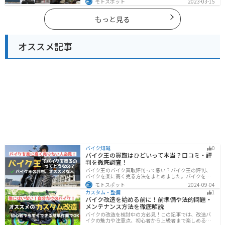
モトスポット
2023-03-15
ツーリングができます。バイクで宮城県にツーリングに
行く際は参考にしてください。
もっと見る
オススメ記事
バイク知識
0
バイク王の買取はひどいって本当？口コミ・評
判を徹底調査！
バイク王のバイク買取評判って悪い？バイク王の評判、
バイクを楽に高く売る方法をまとめました。バイクを売
却しようと考えている方は、是非参考にしてください。
モトスポット
2024-09-04
カスタム・整備
1
バイク改造を始める前に！前準備や法的問題・
メンテナンス方法を徹底解説
バイクの改造を検討中の方必見！この記事では、改造バ
イクの魅力や注意点、初心者から上級者まで楽しめる改