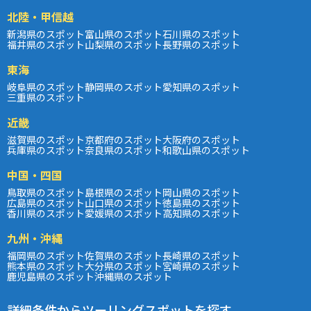
北陸・甲信越
新潟県のスポット
富山県のスポット
石川県のスポット
福井県のスポット
山梨県のスポット
長野県のスポット
東海
岐阜県のスポット
静岡県のスポット
愛知県のスポット
三重県のスポット
近畿
滋賀県のスポット
京都府のスポット
大阪府のスポット
兵庫県のスポット
奈良県のスポット
和歌山県のスポット
中国・四国
鳥取県のスポット
島根県のスポット
岡山県のスポット
広島県のスポット
山口県のスポット
徳島県のスポット
香川県のスポット
愛媛県のスポット
高知県のスポット
九州・沖縄
福岡県のスポット
佐賀県のスポット
長崎県のスポット
熊本県のスポット
大分県のスポット
宮崎県のスポット
鹿児島県のスポット
沖縄県のスポット
詳細条件からツーリングスポットを探す