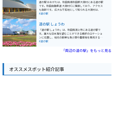
が美しくツーリングに最適なルートです。 道の駅 てんの
道の駅 おおがたは、秋田県南秋田郡大潟村にある道の駅
うは、秋田の自然と食を満喫できるスポットです。
です。秋田自動車道 大潟村ICに隣接しており、アクセス
も抜群です。 広大な干拓地として知られる大潟村は、日
本一の面積を誇る湖だった八郎潟を干拓して作られまし
#道の駅
た。道の駅 おおがたは、そんな大潟村の歴史や文化に触
れられる情報発信基地としての役割も担っています。 特
道の駅 しょうわ
産品販売コーナーでは、地元で採れた新鮮な野菜や果物
が人気です。また、八郎潟産のしじみを使ったラーメン
「道の駅 しょうわ」は、秋田県潟上市にある道の駅で
や、大潟村産の米粉を使ったパンなど、地元の食材を活
す。雄大な日本海を望むことができる絶好のロケーショ
かした軽食も楽しめます。 バイクで訪れる場合、道の駅
ンに位置し、地元の新鮮な魚介類や農産物を販売する直
には広々とした駐車場が完備されているので安心です。
売所が人気です。 特に、日本海で獲れたばかりの新鮮な
#道の駅
大潟村は広大な農地が広がる平坦な道が多いので、ツー
魚介類を味わえるレストランはおすすめです。新鮮な海
リングにも最適です。道の駅で休憩を挟みながら、雄大
の幸をふんだんに使った海鮮丼や定食は、訪れる人々を
「周辺の道の駅」をもっと見る
な景色を楽しむのがおすすめです。 周辺には、大潟村干
魅了しています。また、地元の農家で採れた新鮮な野菜
拓博物館やサンルーラル大潟など、見どころも充実して
や果物も販売しており、お土産にも最適です。 バイクで
います。大潟村干拓博物館では、八郎潟の干拓の歴史
訪れる場合、道の駅には広々とした駐車場が完備されて
や、大潟村の自然について学ぶことができます。サンル
いるので安心です。日本海沿いの roads をツーリングす
ーラル大潟は、広大な芝生広場や遊具施設がある公園
オススメスポット紹介記事
る際には、ぜひ立ち寄ってみてください。雄大な景色を
で、家族連れにも人気です。
眺めながら、地元の美味しいグルメを堪能できます。道
の駅 しょうわは、秋田の魅力が詰まった道の駅です。