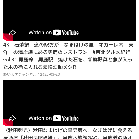
4K 石焼鍋 道の駅おが なまはげの里 オガーレ内 東
洋一の海岸線にある男鹿のレストラン #東北グルメ紀行
vol.31 男鹿線 男鹿駅 焼けた石を、新鮮野菜と魚が入っ
た木の桶に入れる豪快漁師メシ⁉
あいえすチャンネル / 2025-03-23
〈秋田観光〉秋田なまはげの里男鹿へ。なまはげに会える
居酒屋「秋田長屋酒場」、男鹿水族館GAO、男鹿道の駅オ