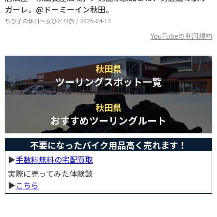
ガーレ。@ドーミーイン秋田。
ちび子の休日〜女ひとり旅 / 2025-04-12
YouTubeの利用規約
秋田県
ツーリングスポット一覧
秋田県
おすすめツーリングルート
不要になったバイク用品高く売れます！
▶︎
手数料無料の宅配買取
実際に売ってみた体験談
▶︎
こちら