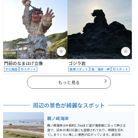
門前のなまはげ立像
ゴジラ岩
文化施設
珍スポット
絶景スポット
海｜海岸｜岬
珍スポット
もっと見る
周辺の景色が綺麗なスポット
鵜ノ崎海岸
鵜ノ崎海岸は全長約1.5㎞ほど道が海岸線に沿って伸びる
道で、日本の渚100選にも登録されており、時間を忘れ
てしまうくらい美しい景色が広がっています。非日常的