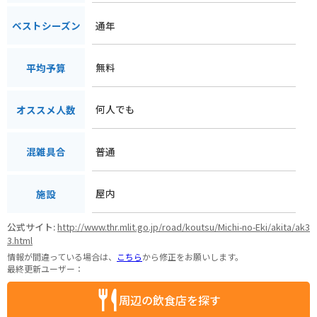
通年
ベストシーズン
無料
平均予算
何人でも
オススメ人数
普通
混雑具合
屋内
施設
公式サイト:
http://www.thr.mlit.go.jp/road/koutsu/Michi-no-Eki/akita/ak3
3.html
情報が間違っている場合は、
こちら
から修正をお願いします。
最終更新ユーザー：
周辺の飲食店を探す