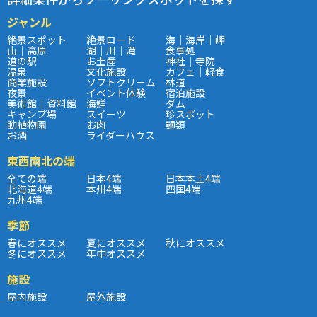
ジャンル
絶景スポット
絶景ロード
海｜海岸｜岬
山｜高原
湖｜川｜滝
食事処
道の駅
お土産
神社｜寺院
温泉
文化施設
カフェ｜軽食
商業施設
ソフトクリーム
林道
夜景
イベント体験
宿泊施設
美術館｜資料館
海鮮
ダム
キャンプ場
スイーツ
珍スポット
動植物園
お肉
麺類
お酒
ライダーハウス
東西南北の端
全ての端
日本4端
日本本土4端
北海道4端
本州4端
四国4端
九州4端
季節
春にオススメ
夏にオススメ
秋にオススメ
冬にオススメ
年中オススメ
施設
屋内施設
屋外施設