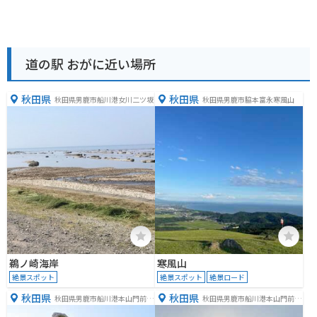
道の駅 おがに近い場所
秋田県
秋田県
秋田県男鹿市船川港女川二ツ坂
秋田県男鹿市脇本富永寒風山
鵜ノ崎海岸
寒風山
絶景スポット
絶景スポット
絶景ロード
秋田県
秋田県
秋田県男鹿市船川港本山門前垂
秋田県男鹿市船川港本山門前馬
水
場崎