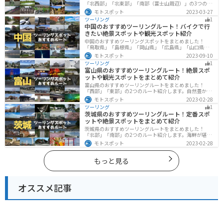
「北西部」「北東部」「南部（富士山周辺）」の3つのル
ート紹介します。富士山を中心に自然豊かな景色や食事
モトスポット
2023-03-27
を楽しめるスポットが多数あります。バイクで静岡県に
ツーリング
1
ツーリングに行く際は参考にしてください。
中国のおすすめツーリングルート！バイクで行
きたい絶景スポットや観光スポット紹介
中国のおすすめツーリングスポットをまとめました！
「鳥取県」「島根県」「岡山県」「広島県」「山口県」
の各県の観光地紹介します。自然豊かな山々や湖、温泉
モトスポット
2023-09-10
地が点在し、四季折々の景色を楽しめるスポットが多数
ツーリング
1
あります。バイクで中国にツーリングに行く際は参考に
富山県のおすすめツーリングルート！絶景スポ
してください。
ットや観光スポットをまとめて紹介
富山県のおすすめツーリングルートをまとめました！
「西部」「東部」の2つのルート紹介します。自然豊かな
山と海、温泉が充実しており、美術館などもあるので、
モトスポット
2023-02-28
自然を満喫するツーリングができます。バイクで富山県
ツーリング
1
にツーリングに行く際は参考にしてください。
茨城県のおすすめツーリングルート！定番スポ
ットや絶景スポットをまとめて紹介
茨城県のおすすめツーリングルートをまとめました！
「北部」「南部」の2つのルート紹介します。海鮮が堪能
できる港や梅の景勝地、自然豊かな山々があるのでツー
モトスポット
2023-02-28
リングにもってこいです。バイクで茨城県にツーリング
に行く際は参考にしてください。
もっと見る
オススメ記事