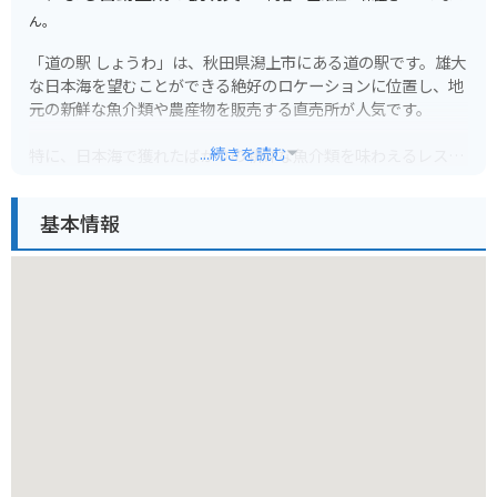
ん。
「道の駅 しょうわ」は、秋田県潟上市にある道の駅です。雄大
な日本海を望むことができる絶好のロケーションに位置し、地
元の新鮮な魚介類や農産物を販売する直売所が人気です。
...続きを読む
特に、日本海で獲れたばかりの新鮮な魚介類を味わえるレスト
ランはおすすめです。新鮮な海の幸をふんだんに使った海鮮丼
や定食は、訪れる人々を魅了しています。また、地元の農家で
基本情報
採れた新鮮な野菜や果物も販売しており、お土産にも最適で
す。
バイクで訪れる場合、道の駅には広々とした駐車場が完備され
ているので安心です。日本海沿いの roads をツーリングする際
には、ぜひ立ち寄ってみてください。雄大な景色を眺めなが
ら、地元の美味しいグルメを堪能できます。道の駅 しょうわ
は、秋田の魅力が詰まった道の駅です。