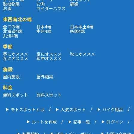
動植物園
お肉
麺類
お酒
ライダーハウス
東西南北の端
全ての端
日本4端
日本本土4端
北海道4端
本州4端
四国4端
九州4端
季節
春にオススメ
夏にオススメ
秋にオススメ
冬にオススメ
年中オススメ
施設
屋内施設
屋外施設
料金
無料スポット
有料スポット
モトスポットとは
人気スポット
バイク用品
ルートを作成
記事一覧
ログイン
利用規約
プライバシーポリシー
お問い合わせ