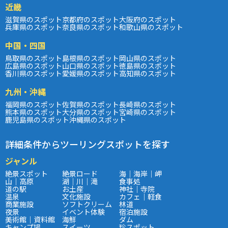
近畿
滋賀県のスポット
京都府のスポット
大阪府のスポット
兵庫県のスポット
奈良県のスポット
和歌山県のスポット
中国・四国
鳥取県のスポット
島根県のスポット
岡山県のスポット
広島県のスポット
山口県のスポット
徳島県のスポット
香川県のスポット
愛媛県のスポット
高知県のスポット
九州・沖縄
福岡県のスポット
佐賀県のスポット
長崎県のスポット
熊本県のスポット
大分県のスポット
宮崎県のスポット
鹿児島県のスポット
沖縄県のスポット
詳細条件からツーリングスポットを探す
ジャンル
絶景スポット
絶景ロード
海｜海岸｜岬
山｜高原
湖｜川｜滝
食事処
道の駅
お土産
神社｜寺院
温泉
文化施設
カフェ｜軽食
商業施設
ソフトクリーム
林道
夜景
イベント体験
宿泊施設
美術館｜資料館
海鮮
ダム
キャンプ場
スイーツ
珍スポット