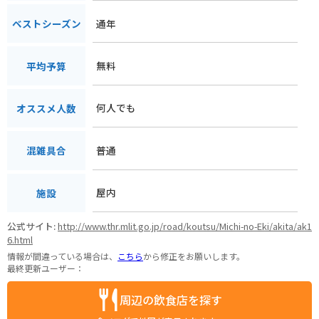
通年
ベストシーズン
無料
平均予算
何人でも
オススメ人数
普通
混雑具合
屋内
施設
公式サイト:
http://www.thr.mlit.go.jp/road/koutsu/Michi-no-Eki/akita/ak1
6.html
情報が間違っている場合は、
こちら
から修正をお願いします。
最終更新ユーザー：
周辺の飲食店を探す