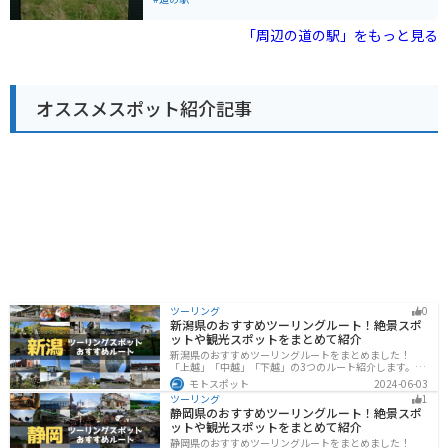
して散策してみるのもおすすめです。
レストランでは、地元の食材をふんだんに使った料理を
楽しむことができます。おすすめは、秋田名物のハタハ
「周辺の道の駅」をもっと見る
タを使った「ハタハタ丼」です。 バイクで訪れる際は、
道の駅の駐車場にバイク専用のスペースがあります。周
辺は交通量が多いので、運転には注意が必要です。道の
駅 あきた港は、秋田市の観光拠点としても最適な場所で
オススメスポット紹介記事
す。近くに、秋田県立博物館やセリオンタワーなどの観
光スポットがあります。
ツーリング
0
新潟県のおすすめツーリングルート！絶景スポ
ットや観光スポットをまとめて紹介
新潟県のおすすめツーリングルートをまとめました！
「上越」「中越」「下越」の3つのルート紹介します。自
然豊かな山と海、グルメも充実しており、自然を満喫す
モトスポット
2024-06-03
るツーリングができます。バイクで新潟県にツーリング
ツーリング
1
に行く際は参考にしてください。
静岡県のおすすめツーリングルート！絶景スポ
ットや観光スポットをまとめて紹介
静岡県のおすすめツーリングルートをまとめました！