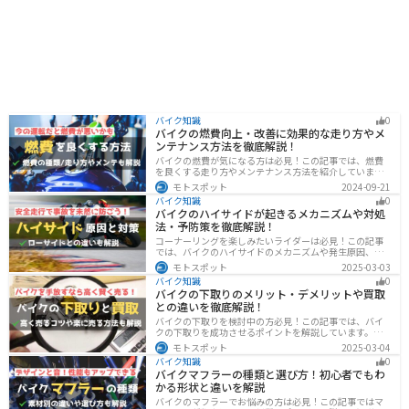
バイク知識
0
バイクの燃費向上・改善に効果的な走り方やメ
ンテナンス方法を徹底解説！
バイクの燃費が気になる方は必見！この記事では、燃費
を良くする走り方やメンテナンス方法を紹介していま
す。実は、車体そのものや荷物を軽くすることで、燃費
モトスポット
2024-09-21
の向上が可能です。この記事を読めば、燃費を改善する
バイク知識
0
具体的な方法がわかります。
バイクのハイサイドが起きるメカニズムや対処
法・予防策を徹底解説！
コーナーリングを楽しみたいライダーは必見！この記事
では、バイクのハイサイドのメカニズムや発生原因、対
処法、予防策を解説しています。実は、バイクのハイサ
モトスポット
2025-03-03
イドは危険な現象ですが、正しい知識と対策で防ぐこと
バイク知識
0
が可能です。この記事を読めば、ハイサイドのリスクを
バイクの下取りのメリット・デメリットや買取
減らせます。
との違いを徹底解説！
バイクの下取りを検討中の方必見！この記事では、バイ
クの下取りを成功させるポイントを解説しています。実
は、下取りは現金化の手間を省き、乗り換え当日までバ
モトスポット
2025-03-04
イクに乗れる一方で、査定額が低くなる場合も多いため
バイク知識
0
注意が必要です。この記事を読めば、よい条件で下取り
バイクマフラーの種類と選び方！初心者でもわ
を進めるコツがわかります。
かる形状と違いを解説
バイクのマフラーでお悩みの方は必見！この記事ではマ