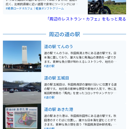
広く、比較的直線に近い道路で非常にツーリングには走
りやすい環境です。豊かな自然を味わいながらご飯を楽
#絶景ロード
#カフェ｜軽食
#ソフトクリーム
しめるカフェもあります。ツーリングの休憩と昼食やコ
ーヒー休憩をとることができます。 自然を味わいなが
「周辺のレストラン・カフェ」をもっと見る
ら、まったりゆっくりとツーリングするには、とってお
きのスポットです。小岩井農場へのアクセスも良好で、
お子様とのタンデムツーリングと共に動物とのふれあい
周辺の道の駅
体験などもおすすめです。また、長山街道から小岩井農
場へ向かう道中や、小岩井農場周辺は、春になると盛大
な桜並木が待ち受けています！夏の避暑もおすすめです
道の駅 てんのう
が、春のお花見と共にツーリングを楽しむこともできま
す！ 道中に整備されている駐車場はないため、休憩など
道の駅 てんのうは、秋田県潟上市にある道の駅です。日
は『花工房らら倶楽部』様脇の駐車場をご利用いただく
本海に面しており、雄大な海と鳥海山の景色を一望でき
のがおすすめです。（※お店を利用するお客様も利用し
ます。 新鮮な魚介類が味わえるレストランや、地元の農
ている駐車場ですので、混雑時は十分にご注意くださ
産物を販売する直売所が人気です。 特におすすめは、岩
#道の駅
い。）交通量は多くありませんが、道路への駐停車はお
ガキやハタハタなどの地元産の海産物です。 バイクで訪
気を付けください。
れる場合、道の駅には広い駐車場が完備されているので
道の駅 五城目
安心です。 また、日本海沿岸を走る国道7号線は、景色
が美しくツーリングに最適なルートです。 道の駅 てんの
道の駅 五城目は、秋田県南部の雄物川沿いに位置する道
うは、秋田の自然と食を満喫できるスポットです。
の駅です。 地元産の新鮮な野菜や果物が人気で、特に五
城目町特産の「馬肉」を使ったコロッケやメンチカツな
どの軽食もおすすめです。 隣接する「五城目朝市館」
#道の駅
は、東北最大級の産直施設として知られており、地元の
農家さんが持ち寄る新鮮な野菜や果物、加工品などが所
道の駅 あきた港
狭しと並んでいます。 バイクで訪れる際は、道の駅に隣
接する広い駐車場があるので安心です。道の駅から雄物
道の駅 あきた港は、秋田県秋田市にある道の駅です。秋
川沿いを走るルートは、景色も良く、ツーリングにも最
田港のすぐそばに位置し、雄大な日本海を望むことがで
適です。 五城目町は、江戸時代には城下町として栄えた
きます。 新鮮な魚介類を扱う「秋田県漁協仲卸売場」が
歴史ある町並みが残っており、道の駅から少し足を延ば
併設されており、秋田の海の幸を堪能できます。また、
#道の駅