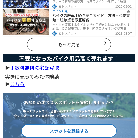
フラーの種類や選び方、材質のポイントを詳しく解説し
ています。実は初めてのカスタマイズには、先端だけ変
モトスポット
2025-03-01
えられるスリップオンマフラーがおすすめです。記事を
バイク知識
1
読めば、理想のサウンドと走りを手に入れられます。
バイクの廃車手続き完全ガイド｜方法・必要書
類・注意点を徹底解説！
バイクを廃車するタイミングや手続きに悩んでいる方は
必見！この記事では、廃車手続きのタイミングや方法、
流れを解説しています。実は、手続きの注意点や業者に
モトスポット
2025-03-07
依頼する際のポイントがあります。記事を読めば、バイ
クの廃車手続きがスムーズに行えるでしょう。
もっと見る
不要になったバイク用品高く売れます！
▶︎
手数料無料の宅配買取
実際に売ってみた体験談
▶︎
こちら
あなたのオススメスポットを登録しませんか？
モトスポットでは、皆様からオススメスポットを募集しています！
全ライダーのための最高なサービス作りに、ご協力よろしくお願いいたします。
スポットを登録する