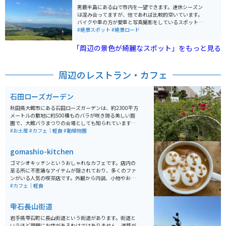
境です。干拓博物館や「大潟富士」などの見どころも点
男鹿半島にある山で市内を一望できます。連休シーズン
在し、のどかな田園風景の中で秋田らしいスケールの大
は混み合ってますが、他であれば比較的空いています。
きな景色を楽しむことができます。
バイクや車の方が愛車と写真撮影をしているスポットで
すが、一般の観光客の方もいます。山自体は簡単にアク
#絶景スポット
#絶景ロード
セス可能です。
「周辺の景色が綺麗なスポット」をもっと見る
周辺のレストラン・カフェ
石田ローズガーデン
秋田県大館市にある石田ローズガーデンは、約2300平方
メートルの敷地に約500種ものバラが咲き誇る美しい庭
園で、大館バラまつりの会場としても知られています。
開園は4月から10月で、特に6月中旬の見頃には色とりど
#お土産
#カフェ｜軽食
#動植物園
りのバラが園内を彩り、バラのトンネルや通路を歩きな
がら華やかな香りに包まれる癒しの時間を楽しめます。
gomashio-kitchen
入園料は無料で駐車場も完備されており、気軽に立ち寄
れるのも魅力です。 園内のカフェでは食事メニューに加
ゴマシオキッチンというおしゃれなカフェです。店内の
え、「恋するローズソーダ」やローズソフトなどここな
至る所に不思議なアイテムが隠されており、多くのファ
らではのスイーツも人気。近くには秋田犬会館もあり、
ンがいる人気の喫茶店です。外観から内装、小物やお食
合わせて観光するのもおすすめです。アクセスしやす
事まで全てにこだわりがあるお店は、一度行ったら何度
#カフェ｜軽食
く、バイクでのツーリング途中の休憩スポットとしても
も通いたくなってしまいます。 特に店主の描く独特なラ
最適な場所です。
テアートが楽しめるカフェラテは必見です。座席が少な
雫石長山街道
く、人気があるため、行かれる際には予約をしてから行
くことをオススメします。
岩手県雫石町に長山街道という街道があります。街道と
いうほど周囲にお店があるわけではありません。道路が