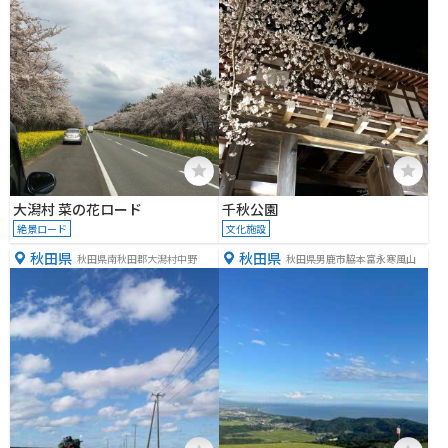
大潟村 菜の花ロード
千秋公園
絶景ロード
文化施設
秋田県
秋田県
秋田県南秋田郡大潟村中野
秋田県男鹿市脇本富永寒風山