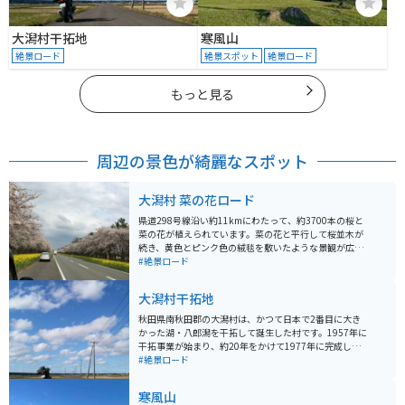
大潟村干拓地
寒風山
絶景ロード
絶景スポット
絶景ロード
もっと見る
周辺の景色が綺麗なスポット
大潟村 菜の花ロード
県道298号線沿い約11kmにわたって、約3700本の桜と
菜の花が植えられています。菜の花と平行して桜並木が
続き、黄色とピンク色の絨毯を敷いたような景観が広が
ります。春ツーリングで行くには最高の場所です。
#絶景ロード
大潟村干拓地
秋田県南秋田郡の大潟村は、かつて日本で2番目に大き
かった湖・八郎潟を干拓して誕生した村です。1957年に
干拓事業が始まり、約20年をかけて1977年に完成しま
した。総延長51キロの堤防に囲まれた土地は、今も広大
#絶景ロード
な農地として活用されています。 地平線まで続く一直線
の道路や広々とした風景は、バイクで走ると爽快そのも
寒風山
の。交通量も比較的少なく、ツーリングには理想的な環