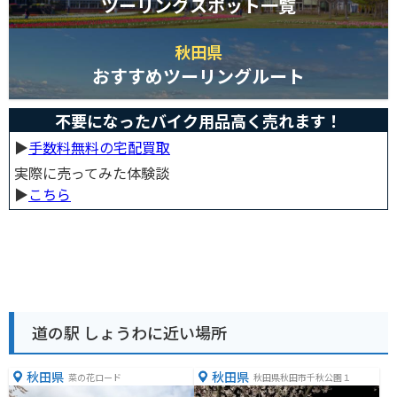
ツーリングスポット一覧
秋田県
おすすめツーリングルート
不要になったバイク用品高く売れます！
▶︎
手数料無料の宅配買取
実際に売ってみた体験談
▶︎
こちら
道の駅 しょうわに近い場所
秋田県
秋田県
菜の花ロード
秋田県秋田市千秋公園１