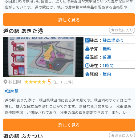
る国道105号線沿いに位置し、近くには森吉山や太平湖といった豊かな自然が
広がっています。 道の駅には、地元の農産物や特産品を販売する直売所や、
レストランがあります。レストランでは、地元でとれた山菜を使った料理
詳しく見る
や、秋田名物のきりたんぽなどが味わえます。また、軽食コーナーでは、ソ
フトクリームや焼きそばなども販売しています。バイクで訪れた際には、駐
道の駅 あきた港
お気に入り
車場も広々としているので安心です。 道の駅 かみこあには、自然に囲まれた
静かな環境で、地元の美味しいものを楽しめる場所です。ドライブやツーリ
駐車：
駐車場あり
ングの休憩に、ぜひ立ち寄ってみてください。
予算：
無料
混雑：
普通
滞在：
1時間
施設：
屋内
5
秋田県
（口コミ1件）
#道の駅
道の駅 あきた港は、秋田県秋田市にある道の駅です。秋田港のすぐそばに位
置し、雄大な日本海を望むことができます。 新鮮な魚介類を扱う「秋田県漁
協仲卸売場」が併設されており、秋田の海の幸を堪能できます。また、レス
トランでは、地元の食材をふんだんに使った料理を楽しむことができます。
詳しく見る
おすすめは、秋田名物のハタハタを使った「ハタハタ丼」です。 バイクで訪
れる際は、道の駅の駐車場にバイク専用のスペースがあります。周辺は交通
道の駅 ふたつい
お気に入り
量が多いので、運転には注意が必要です。道の駅 あきた港は、秋田市の観光