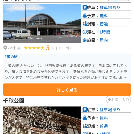
拠点としても最適な場所です。近くに、秋田県立博物館やセリオンタワーな
駐車：
駐車場あり
どの観光スポットがあります。
予算：
無料
混雑：
普通
滞在：
1時間
施設：
屋内
5
秋田県
（口コミ1件）
#道の駅
「道の駅 ふたつい」は、秋田県能代市にある道の駅です。日本海に面してお
り、雄大な海を眺めながら休憩できます。 新鮮な魚介類が味わえるレストラ
ンが人気で、特に地元で獲れたハタハタを使った料理がおすすめです。お土
産には、ハタハタの加工品や、秋田名物のいぶりがっこなども販売していま
詳しく見る
す。 バイクで訪れる際は、日本海沿いの国道7号線を走行すると、道の駅にた
どり着きます。道の駅には広い駐車場が完備されているので安心です。 ま
千秋公園
お気に入り
た、道の駅から徒歩圏内には、海水浴場やキャンプ場もあり、夏には多くの
観光客で賑わいます。周辺には、風力発電の風車が立ち並ぶ風景が広がって
駐車：
駐車場あり
おり、自然を感じながらツーリングを楽しむことができます。
予算：
無料
混雑：
普通