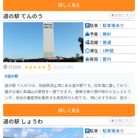
詳しく見る
野菜や果物、加工品などが所狭しと並んでいます。 バイクで訪れる際は、道
の駅に隣接する広い駐車場があるので安心です。道の駅から雄物川沿いを走
道の駅 てんのう
お気に入り
るルートは、景色も良く、ツーリングにも最適です。 五城目町は、江戸時代
には城下町として栄えた歴史ある町並みが残っており、道の駅から少し足を
駐車：
駐車場あり
延ばして散策してみるのもおすすめです。
予算：
無料
混雑：
普通
滞在：
1時間
施設：
屋内
5
秋田県
（口コミ1件）
#道の駅
道の駅 てんのうは、秋田県潟上市にある道の駅です。日本海に面しており、
雄大な海と鳥海山の景色を一望できます。 新鮮な魚介類が味わえるレストラ
ンや、地元の農産物を販売する直売所が人気です。 特におすすめは、岩ガキ
やハタハタなどの地元産の海産物です。 バイクで訪れる場合、道の駅には広
詳しく見る
い駐車場が完備されているので安心です。 また、日本海沿岸を走る国道7号線
は、景色が美しくツーリングに最適なルートです。 道の駅 てんのうは、秋田
道の駅 しょうわ
お気に入り
の自然と食を満喫できるスポットです。
駐車：
駐車場あり