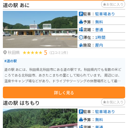
ースがあるので安心です。 周辺には、秋田杉の美林が続く「秋田杉大材加工
道の駅 あに
お気に入り
センター」や、地元の歴史や文化に触れられる「たかのす伝承館」など、見
どころも豊富です。また、道の駅から少し足を延ばせば、ブナの原生林が広
駐車：
駐車場あり
がる「森吉山」や、神秘的な青い湖面が美しい「田沢湖」など、自然豊かな
予算：
無料
観光スポットも点在しています。
混雑：
普通
滞在：
1時間
施設：
屋内
5
秋田県
（口コミ1件）
#道の駅
道の駅 あには、秋田県北秋田市にある道の駅です。秋田県内でも有数の米ど
ころである北秋田市、あきたこまちの里として知られています。 周辺には、
温泉やキャンプ場などがあり、ドライブやツーリングの休憩場所として最適
です。道の駅には、地元でとれた新鮮な野菜や特産品を販売する直売所や、
詳しく見る
郷土料理を提供するレストランがあります。 バイクで訪れる際は、道の駅の
駐車場にバイク専用の駐車スペースが用意されているので安心です。道の駅
道の駅 はちもり
お気に入り
から眺めることができる雄大な山々は絶景で、自然を満喫することができま
す。地元の特産品としては、あきたこまちを使用したせんべいやお酒などが
駐車：
駐車場あり
人気です。道の駅 あにで、自然と地元の味覚を満喫してみてはいかがでしょ
予算：
無料
うか。
混雑：
普通