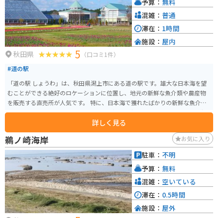
予算：
無料
混雑：
普通
滞在：
1時間
施設：
屋内
5
秋田県
（口コミ1件）
#道の駅
「道の駅 しょうわ」は、秋田県潟上市にある道の駅です。雄大な日本海を望
むことができる絶好のロケーションに位置し、地元の新鮮な魚介類や農産物
を販売する直売所が人気です。 特に、日本海で獲れたばかりの新鮮な魚介類
を味わえるレストランはおすすめです。新鮮な海の幸をふんだんに使った海
詳しく見る
鮮丼や定食は、訪れる人々を魅了しています。また、地元の農家で採れた新
鮮な野菜や果物も販売しており、お土産にも最適です。 バイクで訪れる場
鵜ノ崎海岸
お気に入り
合、道の駅には広々とした駐車場が完備されているので安心です。日本海沿
いの roads をツーリングする際には、ぜひ立ち寄ってみてください。雄大な
駐車：
不明
景色を眺めながら、地元の美味しいグルメを堪能できます。道の駅 しょうわ
予算：
無料
は、秋田の魅力が詰まった道の駅です。
混雑：
空いている
滞在：
0.5時間
施設：
屋外