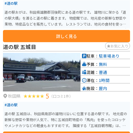
#道の駅
道の駅おがは、秋田県雄勝郡羽後町にある道の駅です。 雄物川に架かる「道
の駅大橋」を渡ると道の駅に着きます。 物産館では、地元産の新鮮な野菜や
果物、特産品などを販売しています。 レストランでは、地元の食材を使った
料理を楽しむことができます。 バイクツーリングで立ち寄るのに最適な場所
詳しく見る
で、雄大な自然の中で休憩することができます。 羽後町は、秋田県南部に位
置し、豊かな自然と歴史的な観光スポットが魅力です。 特に、国の重要無形
道の駅 五城目
お気に入り
民俗文化財に指定されている「西馬音内の盆踊」は一見の価値があります。
道の駅おがに立ち寄った際は、周辺の観光スポットにも足を運んでみてはい
駐車：
駐車場あり
かがでしょうか。
予算：
無料
混雑：
普通
滞在：
1時間
施設：
屋内
5
秋田県
（口コミ1件）
#道の駅
道の駅 五城目は、秋田県南部の雄物川沿いに位置する道の駅です。 地元産の
新鮮な野菜や果物が人気で、特に五城目町特産の「馬肉」を使ったコロッケ
やメンチカツなどの軽食もおすすめです。 隣接する「五城目朝市館」は、東
北最大級の産直施設として知られており、地元の農家さんが持ち寄る新鮮な