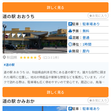
眺めは絶景です。展望台にはシンボルである「カリヨンの塔（幸せの鐘）」
詳しく見る
があり、多くの観光客が訪れます。 春には新緑の中での融雪放流、夏には湖
周辺の公園でのピクニックや自然散策、秋には美しい紅葉を楽しむことがで
道の駅 おおうち
お気に入り
き、季節ごとに異なる魅力があります。特に、5月から6月中旬にかけては、
水位が高くなることで新緑の水没林が見られ、多くのカメラマンが訪れるス
駐車：
駐車場あり
ポットとなっています。また、周辺にはキャンプ場や自然散策路も整備され
予算：
無料
ており、アウトドアを楽しむことができます。アクセスも良好で、田沢湖駅
から車で約30分の距離にあります。
混雑：
普通
滞在：
1時間
施設：
屋内
5
秋田県
（口コミ1件）
#道の駅
道の駅 おおうち は、秋田県由利本荘市にある道の駅です。雄大な自然に囲ま
れた場所に位置し、地元の特産品や新鮮な野菜などを販売しています。 バイ
クで訪れる際は、駐車場も広く停めやすいので安心です。周辺には、鳥海ブ
ルーラインなどの景観の良いワインディングロードがあり、ツーリングにも
詳しく見る
最適です。道の駅で休憩を取りながら、雄大な景色を楽しむのはいかがでし
ょうか。 由利本荘市は、秋田県南部に位置し、日本海に面した自然豊かな地
道の駅 かみおか
お気に入り
域です。特に、鳥海山の麓から湧き出る湧水は「鳥海山麗湧水群」として名
水百選にも選ばれており、道の駅でもその名水を味わうことができます。ま
駐車：
駐車場あり