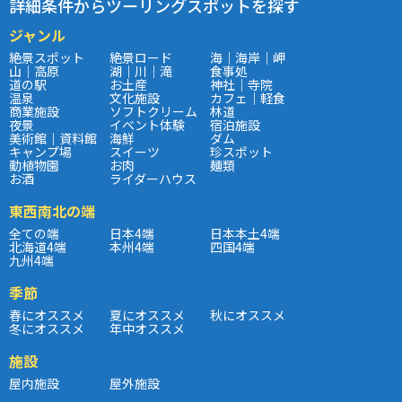
詳細条件からツーリングスポットを探す
ジャンル
絶景スポット
絶景ロード
海｜海岸｜岬
山｜高原
湖｜川｜滝
食事処
道の駅
お土産
神社｜寺院
温泉
文化施設
カフェ｜軽食
商業施設
ソフトクリーム
林道
夜景
イベント体験
宿泊施設
美術館｜資料館
海鮮
ダム
キャンプ場
スイーツ
珍スポット
動植物園
お肉
麺類
お酒
ライダーハウス
東西南北の端
全ての端
日本4端
日本本土4端
北海道4端
本州4端
四国4端
九州4端
季節
春にオススメ
夏にオススメ
秋にオススメ
冬にオススメ
年中オススメ
施設
屋内施設
屋外施設