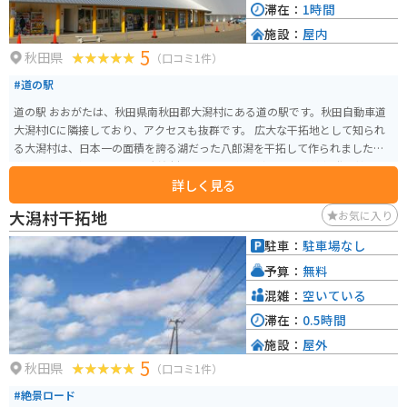
滞在：
1時間
施設：
屋内
5
秋田県
（口コミ1件）
#道の駅
道の駅 おおがたは、秋田県南秋田郡大潟村にある道の駅です。秋田自動車道
大潟村ICに隣接しており、アクセスも抜群です。 広大な干拓地として知られ
る大潟村は、日本一の面積を誇る湖だった八郎潟を干拓して作られました。
道の駅 おおがたは、そんな大潟村の歴史や文化に触れられる情報発信基地と
詳しく見る
しての役割も担っています。 特産品販売コーナーでは、地元で採れた新鮮な
野菜や果物が人気です。また、八郎潟産のしじみを使ったラーメンや、大潟
大潟村干拓地
お気に入り
村産の米粉を使ったパンなど、地元の食材を活かした軽食も楽しめます。 バ
イクで訪れる場合、道の駅には広々とした駐車場が完備されているので安心
駐車：
駐車場なし
です。大潟村は広大な農地が広がる平坦な道が多いので、ツーリングにも最
予算：
無料
適です。道の駅で休憩を挟みながら、雄大な景色を楽しむのがおすすめです。
周辺には、大潟村干拓博物館やサンルーラル大潟など、見どころも充実して
混雑：
空いている
います。大潟村干拓博物館では、八郎潟の干拓の歴史や、大潟村の自然につ
滞在：
0.5時間
いて学ぶことができます。サンルーラル大潟は、広大な芝生広場や遊具施設
施設：
屋外
がある公園で、家族連れにも人気です。
5
秋田県
（口コミ1件）
#絶景ロード