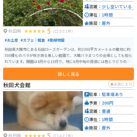
混雑：
少し空いている
滞在：
1時間
施設：
屋外
5
秋田県
（口コミ1件）
#お土産
#カフェ｜軽食
#動植物園
秋田県大館市にある石田ローズガーデンは、約2300平方メートルの敷地に約
500種ものバラが咲き誇る美しい庭園で、大館バラまつりの会場としても知ら
れています。開園は4月から10月で、特に6月中旬の見頃には色とりどりのバ
ラが園内を彩り、バラのトンネルや通路を歩きながら華やかな香りに包まれ
詳しく見る
る癒しの時間を楽しめます。入園料は無料で駐車場も完備されており、気軽
に立ち寄れるのも魅力です。 園内のカフェでは食事メニューに加え、「恋す
秋田犬会館
お気に入り
るローズソーダ」やローズソフトなどここならではのスイーツも人気。近く
には秋田犬会館もあり、合わせて観光するのもおすすめです。アクセスしや
駐車：
駐車場あり
すく、バイクでのツーリング途中の休憩スポットとしても最適な場所です。
予算：
200円
混雑：
普通
滞在：
1時間
施設：
屋外
5
秋田県
（口コミ1件）