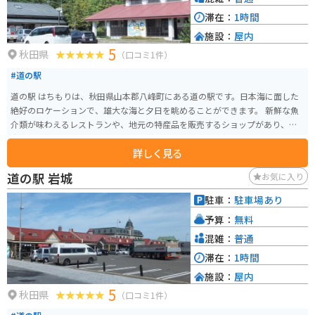
滞在：
1時間
施設：
屋内
5
秋田県
（口コミ1件）
#道の駅
道の駅 はちもりは、秋田県山本郡八峰町にある道の駅です。日本海に面した
絶好のロケーションで、雄大な海と夕日を眺めることができます。 新鮮な魚
介類が味わえるレストランや、地元の特産品を販売するショップがあり、観
光客に人気です。特に、ハタハタなど地元で獲れた魚介類を使った料理は絶
詳しく見る
品です。 バイクで訪れる際は、道の駅に隣接する駐車場を利用できます。日
本海沿いの道路は、景色が良くツーリングにも最適です。道の駅 はちもり
道の駅 岩城
お気に入り
は、休憩場所としても最適です。 周辺には、白神山地や八峰白神ジオパーク
など、自然豊かな観光スポットが点在しています。道の駅 はちもりを拠点
駐車：
駐車場あり
に、観光を楽しむのも良いでしょう。
予算：
無料
混雑：
普通
滞在：
1時間
施設：
屋内
5
秋田県
（口コミ1件）