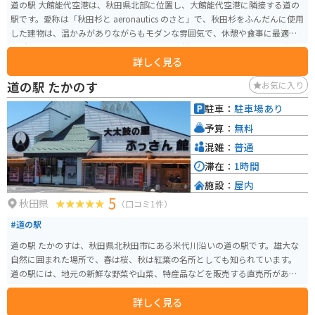
道の駅 大館能代空港は、秋田県北部に位置し、大館能代空港に隣接する道の
駅です。愛称は「秋田杉と aeronautics のさと」で、秋田杉をふんだんに使用
した建物は、温かみがありながらもモダンな雰囲気で、休憩や食事に最適な
場所となっています。 道の駅には、地元の食材を使ったレストランや、秋田
詳しく見る
県の名産品を販売するショップがあり、お土産探しにも最適です。また、展
望デッキからは、飛行機の離着陸を間近で見ることができ、飛行機好きには
道の駅 たかのす
お気に入り
たまらないスポットとなっています。 バイクで訪れる場合、道の駅には広い
駐車場が完備されているので安心です。周辺には、世界遺産の白神山地や、
駐車：
駐車場あり
十和田八幡平国立公園など、自然豊かな観光スポットも多く、ツーリングの
予算：
無料
拠点としても最適な場所と言えるでしょう。秋田の豊かな自然と食を満喫で
きる道の駅 大館能代空港に、ぜひ一度足を運んでみてください。
混雑：
普通
滞在：
1時間
施設：
屋内
5
秋田県
（口コミ1件）
#道の駅
道の駅 たかのすは、秋田県北秋田市にある米代川沿いの道の駅です。雄大な
自然に囲まれた場所で、春は桜、秋は紅葉の名所としても知られています。
道の駅には、地元の新鮮な野菜や山菜、特産品などを販売する直売所があり
ます。中でも、比内地鶏を使った親子丼や、地元産のそば粉を使った手打ち
詳しく見る
そばが人気です。バイクで訪れる際は、道の駅の駐車場にバイク専用のスペ