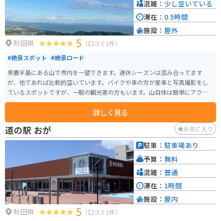
混雑：
少し空いている
滞在：
0.5時間
施設：
屋外
5
秋田県
（口コミ1件）
#絶景スポット
#絶景ロード
男鹿半島にある山で市内を一望できます。連休シーズンは混み合ってます
が、他であれば比較的空いています。バイクや車の方が愛車と写真撮影をし
ているスポットですが、一般の観光客の方もいます。山自体は簡単にアクセ
ス可能です。
詳しく見る
道の駅 おが
お気に入り
駐車：
駐車場あり
予算：
無料
混雑：
普通
滞在：
1時間
施設：
屋内
5
秋田県
（口コミ1件）