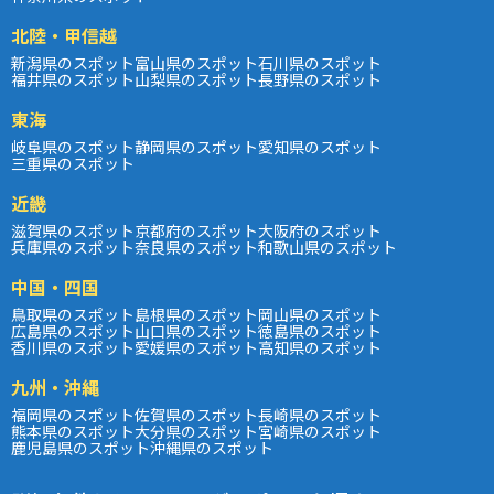
北陸・甲信越
新潟県のスポット
富山県のスポット
石川県のスポット
福井県のスポット
山梨県のスポット
長野県のスポット
東海
岐阜県のスポット
静岡県のスポット
愛知県のスポット
三重県のスポット
近畿
滋賀県のスポット
京都府のスポット
大阪府のスポット
兵庫県のスポット
奈良県のスポット
和歌山県のスポット
中国・四国
鳥取県のスポット
島根県のスポット
岡山県のスポット
広島県のスポット
山口県のスポット
徳島県のスポット
香川県のスポット
愛媛県のスポット
高知県のスポット
九州・沖縄
福岡県のスポット
佐賀県のスポット
長崎県のスポット
熊本県のスポット
大分県のスポット
宮崎県のスポット
鹿児島県のスポット
沖縄県のスポット