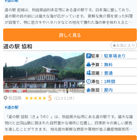
#道の駅
道の駅 岩城は、秋田県由利本荘市にある道の駅です。日本海に面しており、
道の駅の目の前には雄大な海が広がっています。 新鮮な魚介類を使った料理
が自慢で、特に岩ガキやハタハタなどの地元で獲れた海の幸を味わえると人
気です。レストランでは、海鮮丼や焼き魚定食などが楽しめます。 お土産に
詳しく見る
は、地元産の海産物の加工品や、秋田県の名産品であるいぶりがっこなどが
おすすめです。 バイクで訪れる場合、道の駅には広い駐車場が完備されてい
道の駅 協和
お気に入り
るので安心です。日本海沿いの景色を楽しみながらツーリングするのもおす
すめです。道の駅から少し足を延ばせば、白神山地や男鹿半島など、秋田県を
駐車：
駐車場あり
代表する観光スポットにもアクセスできます。
予算：
無料
混雑：
普通
滞在：
1時間
施設：
屋内
5
秋田県
（口コミ1件）
#道の駅
「道の駅 協和（きょうわ）」は、秋田県大仙市にある道の駅です。雄大な雄
物川と出羽山脈に囲まれた自然豊かな場所に位置し、四季折々の美しい景色
を楽しむことができます。 地元産の新鮮な野菜や果物が並ぶ農産物直売所
は、道の駅協和の目 highlight です。特に、秋田県を代表するブランド米「あ