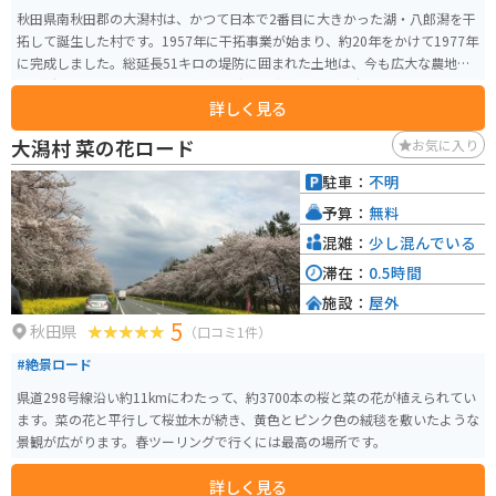
秋田県南秋田郡の大潟村は、かつて日本で2番目に大きかった湖・八郎潟を干
拓して誕生した村です。1957年に干拓事業が始まり、約20年をかけて1977年
に完成しました。総延長51キロの堤防に囲まれた土地は、今も広大な農地と
して活用されています。 地平線まで続く一直線の道路や広々とした風景は、
詳しく見る
バイクで走ると爽快そのもの。交通量も比較的少なく、ツーリングには理想
的な環境です。干拓博物館や「大潟富士」などの見どころも点在し、のどか
大潟村 菜の花ロード
お気に入り
な田園風景の中で秋田らしいスケールの大きな景色を楽しむことができま
す。
駐車：
不明
予算：
無料
混雑：
少し混んでいる
滞在：
0.5時間
施設：
屋外
5
秋田県
（口コミ1件）
#絶景ロード
県道298号線沿い約11kmにわたって、約3700本の桜と菜の花が植えられてい
ます。菜の花と平行して桜並木が続き、黄色とピンク色の絨毯を敷いたような
景観が広がります。春ツーリングで行くには最高の場所です。
詳しく見る