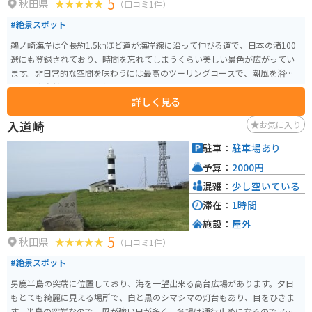
5
秋田県
（口コミ1件）
#絶景スポット
鵜ノ崎海岸は全長約1.5㎞ほど道が海岸線に沿って伸びる道で、日本の渚100
選にも登録されており、時間を忘れてしまうくらい美しい景色が広がってい
ます。非日常的な空間を味わうには最高のツーリングコースで、潮風を浴び
ながら大自然の景色を一望できます。
詳しく見る
入道崎
お気に入り
駐車：
駐車場あり
予算：
2000円
混雑：
少し空いている
滞在：
1時間
施設：
屋外
5
秋田県
（口コミ1件）
#絶景スポット
男鹿半島の突端に位置しており、海を一望出来る高台広場があります。夕日
もとても綺麗に見える場所で、白と黒のシマシマの灯台もあり、目をひきま
す。半島の突端なので、風が強い日が多く、冬場は通行止めになるのでアク