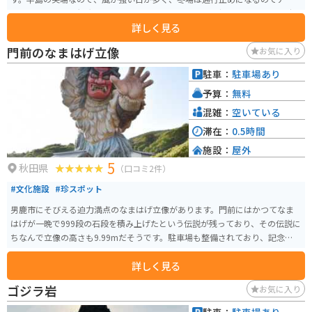
セスできません。観光スポットなので、お土産屋さんも沢山並んでいて、駐
詳しく見る
車場は無料です。
門前のなまはげ立像
お気に入り
駐車：
駐車場あり
予算：
無料
混雑：
空いている
滞在：
0.5時間
施設：
屋外
5
秋田県
（口コミ2件）
#文化施設
#珍スポット
男鹿市にそびえる迫力満点のなまはげ立像があります。門前にはかつてなま
はげが一晩で999段の石段を積み上げたという伝説が残っており、その伝説に
ちなんで立像の高さも9.99mだそうです。駐車場も整備されており、記念撮影
スポットになっています。
詳しく見る
ゴジラ岩
お気に入り