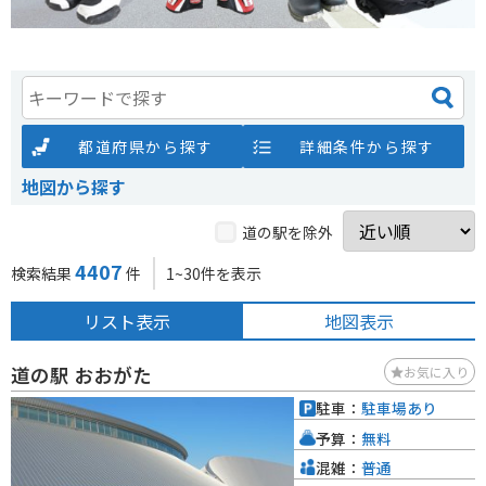
都道府県から探す
詳細条件から探す
地図から探す
道の駅を除外
4407
検索結果
件
1~30件を表示
リスト表示
地図表示
道の駅 おおがた
お気に入り
駐車：
駐車場あり
予算：
無料
混雑：
普通