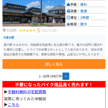
た、地元で採れた新鮮な野菜や果物、海産物なども販売されており、お土産
予算：
無料
にもおすすめです。
混雑：
普通
滞在：
1時間
施設：
屋内
5
秋田県
（口コミ1件）
#道の駅
道の駅 かみおかは、秋田県北秋田市にある道の駅です。雄大な自然に囲まれ
た場所に位置し、ドライブの休憩スポットとして人気があります。 地元の特
産品を販売する物産館では、新鮮な野菜や果物、山菜などが手に入ります。
また、レストランでは、地元の食材をふんだんに使った郷土料理を楽しむこ
詳しく見る
とができます。 バイクで訪れる際は、道の駅に併設された駐車場にバイク専
用のスペースがあります。周辺には、田園風景が広がる快適なツーリングコ
ースがあり、バイクでの観光にもおすすめです。 道の駅 かみおかは、秋田県
1~30件/4407件
>
の名産品や雄大な自然に触れることができるスポットです。
不要になったバイク用品高く売れます！
▶︎
手数料無料の宅配買取
実際に売ってみた体験談
▶︎
こちら