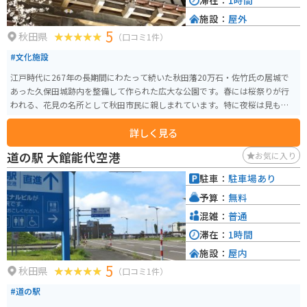
滞在：
1時間
施設：
屋外
5
秋田県
（口コミ1件）
#文化施設
江戸時代に267年の長期間にわたって続いた秋田藩20万石・佐竹氏の居城で
あった久保田城跡内を整備して作られた広大な公園です。春には桜祭りが行
われる、花見の名所として秋田市民に親しまれています。特に夜桜は見もの
です。
詳しく見る
道の駅 大館能代空港
お気に入り
駐車：
駐車場あり
予算：
無料
混雑：
普通
滞在：
1時間
施設：
屋内
5
秋田県
（口コミ1件）
#道の駅