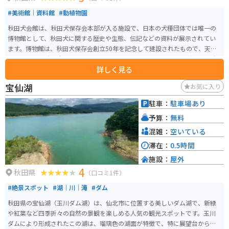
#美術館｜資料館
#動植物園
秋田犬会館は、秋田犬保存会本部が入る施設で、日本の犬種団体では唯一の
博物館として、秋田犬に関する歴史や生態、伝記などの資料が展示されてい
ます。博物館は、秋田犬保存会創立50年を記念して建設されたもので、天然
記念物である秋田犬に関する情報が詳しく展示されています。 会館前には大
詳しく見る
館市出身の忠犬ハチ公の銅像「望郷のハチ公像」が設置されており、昭和19
年に回収された初代ハチ公像の台座を利用して作られ、大館市大子内の方向
宝仙湖
お気に入り
を向いています。像は晩年のハチ公をイメージしており、左耳が垂れている
特徴があります。 事務所内には看板犬としての秋田犬が4頭おり、4月下旬か
駐車：
駐車場あり
ら11月下旬にかけては外の犬舎でも見学が可能です。また、秋田犬関連のグ
予算：
無料
ッズも販売しており、事務所営業日に秋田犬との交流や写真撮影を楽しむこ
とができます。
混雑：
空いている
滞在：
0.5時間
施設：
屋外
4
秋田県
（口コミ1件）
#絶景スポット
#湖｜川｜滝
#ダム
秋田県の宝仙湖（玉川ダム湖）は、仙北市に位置する美しいダム湖で、新緑
や紅葉など四季折々の自然の景観を楽しめる人気の観光スポットです。玉川
ダムにより形成されたこの湖は、瑠璃色の湖面が特徴で、特に展望台からの