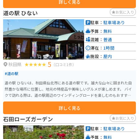
詳しく見る
きたこまち」は、ここで買うのがおすすめです。また、併設のレストランで
は、地元食材をふんだんに使った料理が楽しめます。 バイクで訪れる際は、
道の駅 ひない
お気に入り
道の駅から雄物川沿いを走るのがおすすめです。雄大な流れを間近に感じな
がら、爽快なツーリングを楽しめます。周辺には、温泉施設もあるので、ツ
駐車：
駐車場あり
ーリングの疲れを癒やすこともできます。道の駅協和は、自然と食、温泉が
予算：
無料
楽しめる、秋田観光の拠点に最適な場所です。
混雑：
普通
滞在：
1時間
施設：
屋内
5
秋田県
（口コミ1件）
#道の駅
道の駅 ひないは、秋田県仙北市にある道の駅です。雄大な山々に囲まれた自
然豊かな場所に位置し、地元の特産品や美味しいグルメが楽しめます。 バイ
クで訪れる際は、道の駅周辺のワインディングロードを楽しむのもおすすめ
です。特に、田沢湖や乳頭山へのルートは絶景ポイントが多いので、ぜひ立
詳しく見る
ち寄ってみてください。 地元の名産品としては、比内地鶏や稲庭うどんが有
名です。道の駅 ひないでは、これらの特産品を使った料理や、地元で採れた
石田ローズガーデン
お気に入り
新鮮な野菜を使った料理などを味わうことができます。また、お土産コーナ
ーも充実しており、旅の思い出にぴったりな一品が見つかるはずです。
駐車：
駐車場あり
予算：
無料