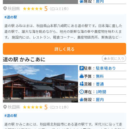
施設：
屋内
5
秋田県
（口コミ1件）
#道の駅
道の駅 みねはまは、秋田県山本郡八峰町にある道の駅です。日本海に面した
道の駅で、雄大な海を眺めながら、地元の新鮮な海の幸や農産物を味わえま
す。 施設内には、レストラン、軽食コーナー、農産物直売所、鮮魚店などが
あり、地元の食材を使った料理や特産品を購入できます。おすすめは、新鮮
詳しく見る
な魚介類を使った海鮮丼や、地元産の野菜を使った天ぷらです。また、軽食
コーナーでは、ソフトクリームや焼きイカなどの軽食も販売しています。 バ
道の駅 かみこあに
お気に入り
イクで訪れる場合、道の駅 みねはまには、広い駐車場が完備されているので
安心です。日本海沿いの道路は、景色が良く、ツーリングにも最適です。道の
駐車：
駐車場あり
駅 みねはまから、車で約5分の場所には、ハタハタ館という、八峰町の魚であ
予算：
無料
るハタハタに関する資料館もあるので、休憩がてら立ち寄ってみるのも良い
でしょう。
混雑：
普通
滞在：
1時間
施設：
屋内
5
秋田県
（口コミ1件）
#道の駅
道の駅 かみこあには、秋田県北秋田市にある道の駅です。米代川に沿って走