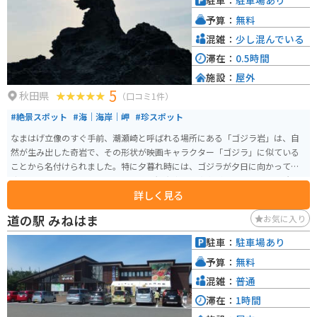
駐車：
駐車場あり
予算：
無料
混雑：
少し混んでいる
滞在：
0.5時間
施設：
屋外
5
秋田県
（口コミ1件）
#絶景スポット
#海｜海岸｜岬
#珍スポット
なまはげ立像のすぐ手前、潮瀬崎と呼ばれる場所にある「ゴジラ岩」は、自
然が生み出した奇岩で、その形状が映画キャラクター「ゴジラ」に似ている
ことから名付けられました。特に夕暮れ時には、ゴジラが夕日に向かって咆
哮しているように見えるため、多くの観光客や写真家が訪れます。 この岩
詳しく見る
は、約3,000万年前の火山活動による火山礫凝灰岩が風化して形成されたもの
で、周辺には他にも「ガメラ岩」や「双子岩」などの奇岩が点在していま
道の駅 みねはま
お気に入り
す。アクセスは、秋田自動車道昭和男鹿半島ICから車で約50分で、駐車場か
ら岩場までは徒歩数分の距離にあります。
駐車：
駐車場あり
予算：
無料
混雑：
普通
滞在：
1時間