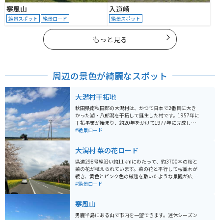
寒風山
入道崎
絶景スポット
絶景ロード
絶景スポット
もっと見る
周辺の景色が綺麗なスポット
大潟村干拓地
秋田県南秋田郡の大潟村は、かつて日本で2番目に大き
かった湖・八郎潟を干拓して誕生した村です。1957年に
干拓事業が始まり、約20年をかけて1977年に完成しま
した。総延長51キロの堤防に囲まれた土地は、今も広大
#絶景ロード
な農地として活用されています。 地平線まで続く一直線
の道路や広々とした風景は、バイクで走ると爽快そのも
大潟村 菜の花ロード
の。交通量も比較的少なく、ツーリングには理想的な環
境です。干拓博物館や「大潟富士」などの見どころも点
県道298号線沿い約11kmにわたって、約3700本の桜と
在し、のどかな田園風景の中で秋田らしいスケールの大
菜の花が植えられています。菜の花と平行して桜並木が
きな景色を楽しむことができます。
続き、黄色とピンク色の絨毯を敷いたような景観が広が
ります。春ツーリングで行くには最高の場所です。
#絶景ロード
寒風山
男鹿半島にある山で市内を一望できます。連休シーズン