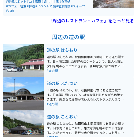
をメニューに取り入れています。施設は主だった道路沿
#絶景スポット
#山｜高原
#湖｜川｜滝
#食事処
いにあり、アクセスしやすいです。施設のすぐ外から散
#カフェ｜軽食
#林道
#イベント体験
#宿泊施設
#スイーツ
策道が整備されていて、林と滝を楽しめます。観光名所
#お肉
の奥入瀬渓流と近いエリアにあります。
「周辺のレストラン・カフェ」をもっと見る
周辺の道の駅
道の駅 はちもり
道の駅 はちもりは、秋田県山本郡八峰町にある道の駅で
す。日本海に面した絶好のロケーションで、雄大な海と
夕日を眺めることができます。 新鮮な魚介類が味わえる
レストランや、地元の特産品を販売するショップがあ
#道の駅
り、観光客に人気です。特に、ハタハタなど地元で獲れ
た魚介類を使った料理は絶品です。 バイクで訪れる際
道の駅 ふたつい
は、道の駅に隣接する駐車場を利用できます。日本海沿
いの道路は、景色が良くツーリングにも最適です。道の
「道の駅 ふたつい」は、秋田県能代市にある道の駅で
駅 はちもりは、休憩場所としても最適です。 周辺には、
す。日本海に面しており、雄大な海を眺めながら休憩で
白神山地や八峰白神ジオパークなど、自然豊かな観光ス
きます。 新鮮な魚介類が味わえるレストランが人気で、
ポットが点在しています。道の駅 はちもりを拠点に、観
特に地元で獲れたハタハタを使った料理がおすすめで
#道の駅
光を楽しむのも良いでしょう。
す。お土産には、ハタハタの加工品や、秋田名物のいぶ
りがっこなども販売しています。 バイクで訪れる際は、
道の駅 ことおか
日本海沿いの国道7号線を走行すると、道の駅にたどり
着きます。道の駅には広い駐車場が完備されているので
道の駅 ことおかは、秋田県山本郡三種町にある道の駅で
安心です。 また、道の駅から徒歩圏内には、海水浴場や
す。 日本海に面しており、雄大な海を眺めながら休憩す
キャンプ場もあり、夏には多くの観光客で賑わいます。
ることができます。 新鮮な魚介類を使ったレストランが
周辺には、風力発電の風車が立ち並ぶ風景が広がってお