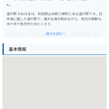
ん。
道の駅 みねはまは、秋田県山本郡八峰町にある道の駅です。日
本海に面した道の駅で、雄大な海を眺めながら、地元の新鮮な
海の幸や農産物を味わえます。
...続きを読む
施設内には、レストラン、軽食コーナー、農産物直売所、鮮魚
店などがあり、地元の食材を使った料理や特産品を購入できま
す。おすすめは、新鮮な魚介類を使った海鮮丼や、地元産の野
基本情報
菜を使った天ぷらです。また、軽食コーナーでは、ソフトクリ
ームや焼きイカなどの軽食も販売しています。
バイクで訪れる場合、道の駅 みねはまには、広い駐車場が完備
されているので安心です。日本海沿いの道路は、景色が良く、
ツーリングにも最適です。道の駅 みねはまから、車で約5分の
場所には、ハタハタ館という、八峰町の魚であるハタハタに関
する資料館もあるので、休憩がてら立ち寄ってみるのも良いで
しょう。