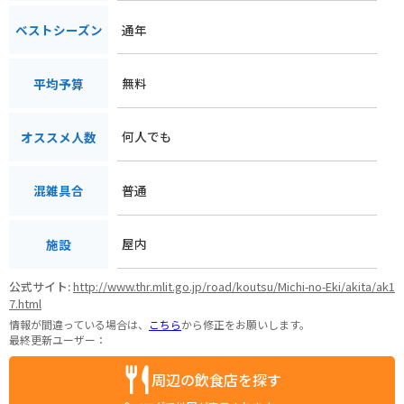
通年
ベストシーズン
無料
平均予算
何人でも
オススメ人数
普通
混雑具合
屋内
施設
公式サイト:
http://www.thr.mlit.go.jp/road/koutsu/Michi-no-Eki/akita/ak1
7.html
情報が間違っている場合は、
こちら
から修正をお願いします。
最終更新ユーザー：
周辺の飲食店を探す