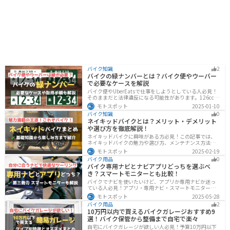
バイク知識
2
バイクの緑ナンバーとは？バイク便やウーバー
で必要なケースを解説
バイク便やUberEatsで仕事をしようとしている人必見！
そのままだと法律違反になる可能性があります。126cc以
上のバイクで運送事業を行う場合、緑ナンバー（事業
モトスポット
2025-01-10
用）が必要になります。本記事では緑ナンバーの必要な
バイク知識
0
ケースや取得方法を解説します。
ネイキッドバイクとは？メリット・デメリット
や選び方を徹底解説！
ネイキッドバイクに興味がある方必見！この記事では、
ネイキッドバイクの魅力や選び方、メンテナンス方法な
どを解説しています。実は、ネイキッドバイクは、操作
モトスポット
2025-02-19
性に優れており、初心者にも優しいバイクです。この記
バイク用品
0
事を読めば、ネイキッドバイクへの理解が深まります。
バイク専用ナビとナビアプリどっちを選ぶべ
き？スマートモニターとも比較！
バイクでナビを使いたいけど、アプリか専用ナビか迷っ
ている人必見！アプリ・専用ナビ・スマートモニターの
メリット、デメリット、どんな人にオススメなのかを解
モトスポット
2025-05-28
説します。自分に合ったナビを見つけて快適なツーリン
バイク用品
2
グライフを送りましょう！
10万円以内で買えるバイクガレージおすすめ9
選！バイク保管から整備まで自宅で楽々
自宅にバイクガレージが欲しい人必見！予算10万円以下