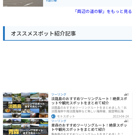
人気で、特に岩ガキは絶品です。 お土産には、地元産の
#道の駅
り、自然を感じながらツーリングを楽しむことができま
野菜や果物、海産物加工品などが販売されています。 バ
す。
イクで訪れる際は、道の駅から海岸線沿いを走るのがお
「周辺の道の駅」をもっと見る
すすめです。 日本海の潮風を感じながら、快適なツーリ
ングを楽しむことができます。 道の駅には、バイクスタ
ンドや空気入れなども完備されているので安心です。 周
辺には、海水浴場やキャンプ場など、観光スポットも充
オススメスポット紹介記事
実しています。 道の駅 ことおかを拠点に、秋田の魅力を
満喫してみてはいかがでしょうか。
ツーリング
0
淡路島のおすすめツーリングルート！絶景スポ
ットや観光スポットをまとめて紹介
淡路島のおすすめツーリングルートをまとめました！北
淡路海岸や南淡路海岸など美しい海岸線、国営明石海峡
公園や淡路夢舞台など、自然とアートが融合した施設も
モトスポット
2023-04-24
多数あります。バイクで淡路島にツーリングに行く際は
ツーリング
1
参考にしてください。
青森のおすすめツーリングルート！絶景スポッ
トや観光スポットをまとめて紹介
青森県のおすすめツーリングルートをまとめました！