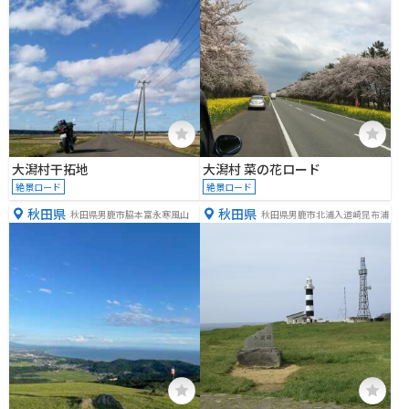
大潟村干拓地
大潟村 菜の花ロード
絶景ロード
絶景ロード
秋田県
秋田県
秋田県男鹿市脇本富永寒風山
秋田県男鹿市北浦入道崎昆布浦