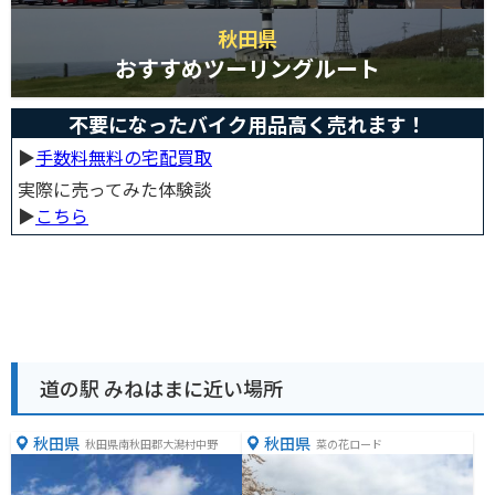
秋田県
おすすめツーリングルート
不要になったバイク用品高く売れます！
▶︎
手数料無料の宅配買取
実際に売ってみた体験談
▶︎
こちら
道の駅 みねはまに近い場所
秋田県
秋田県
秋田県南秋田郡大潟村中野
菜の花ロード