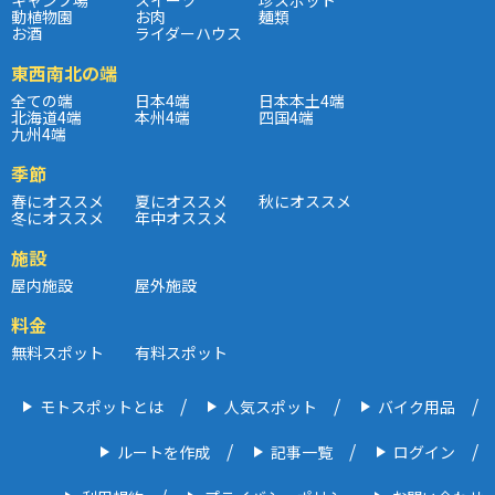
動植物園
お肉
麺類
お酒
ライダーハウス
東西南北の端
全ての端
日本4端
日本本土4端
北海道4端
本州4端
四国4端
九州4端
季節
春にオススメ
夏にオススメ
秋にオススメ
冬にオススメ
年中オススメ
施設
屋内施設
屋外施設
料金
無料スポット
有料スポット
モトスポットとは
人気スポット
バイク用品
ルートを作成
記事一覧
ログイン