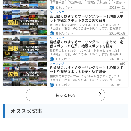
「下北半島」「津軽半島」「南部」の3つのルート紹介し
ます。自然に恵まれた風光明媚な景色や歴史文化に触れ
モトスポット
2023-04-21
られる観光スポットが多くあります。バイクで青森県に
ツーリング
1
ツーリングに行く際は参考にしてください。
富山県のおすすめツーリングルート！絶景スポ
ットや観光スポットをまとめて紹介
富山県のおすすめツーリングルートをまとめました！
「西部」「東部」の2つのルート紹介します。自然豊かな
山と海、温泉が充実しており、美術館などもあるので、
モトスポット
2023-02-28
自然を満喫するツーリングができます。バイクで富山県
ツーリング
0
にツーリングに行く際は参考にしてください。
島根県のおすすめツーリングルートまとめ！定
番スポットや名所、絶景スポットを紹介
島根県のおすすめツーリングルートをまとめました！
「北部」「南部」の2つのルート紹介します。島根県は、
海と山が近く、1日で全然違う景色を堪能することができ
モトスポット
2023-02-25
ます。バイクで島根県にツーリングに行く際は参考にし
ツーリング
0
てください。
佐賀県のおすすめツーリングルート！絶景スポ
ットや観光スポットをまとめて紹介
佐賀県のおすすめツーリングルートをまとめました！
「東部」「西部」の2つのルート紹介します。美しい温泉
地や古墳群、歴史ある城や神社仏閣など、バイクツーリ
モトスポット
2023-04-06
ングに適したスポットが多数存在し、様々な楽しみ方が
できます。バイクで佐賀県にツーリングに行く際は参考
にしてください。
もっと見る
オススメ記事