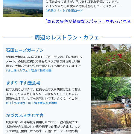
は混み合ってますが、他であれば比較的空いています。
バイクや車の方が愛車と写真撮影をしているスポットで
すが、一般の観光客の方もいます。山自体は簡単にアク
#絶景スポット
#絶景ロード
セス可能です。
「周辺の景色が綺麗なスポット」をもっと見る
周辺のレストラン・カフェ
石田ローズガーデン
秋田県大館市にある石田ローズガーデンは、約2300平方
メートルの敷地に約500種ものバラが咲き誇る美しい庭
園で、大館バラまつりの会場としても知られています。
開園は4月から10月で、特に6月中旬の見頃には色とりど
#お土産
#カフェ｜軽食
#動植物園
りのバラが園内を彩り、バラのトンネルや通路を歩きな
がら華やかな香りに包まれる癒しの時間を楽しめます。
ますや 下山養魚場
入園料は無料で駐車場も完備されており、気軽に立ち寄
れるのも魅力です。 園内のカフェでは食事メニューに加
虹マス釣りができて、虹釣ったマスを唐揚げにして貰え
え、「恋するローズソーダ」やローズソフトなどここな
ます。そのまま持ち帰りや、内臓取りもしてくれます。
らではのスイーツも人気。近くには秋田犬会館もあり、
調理も上手で、とても美味しいです。近くに川や山が多
合わせて観光するのもおすすめです。アクセスしやす
いのでマイナスイオンたっぷりで癒されます。
#山｜高原
#湖｜川｜滝
#食事処
#海鮮
く、バイクでのツーリング途中の休憩スポットとしても
最適な場所です。
かづのふるさと学舎
廃校になった小学校を利用したカフェ・宿泊施設です。
木造の校舎と懐かしい机や椅子で食事ができます。カフ
ェでは地元食材（かづの牛・八幡平ポーク・北限の桃）