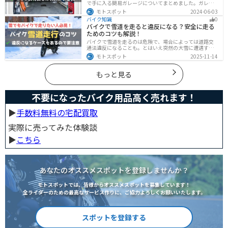
で手に入る簡易ガレージについてまとめました。ガレー
ジの種類やメリットデメリットからオススメ商品まで徹
モトスポット
2024-06-03
底解説しますので、自宅にセキュリティの高いバイク保
バイク知識
0
管庫や整備場所が欲しい方は参考にしてください。
バイクで雪道を走ると違反になる？安全に走る
ためのコツも解説！
バイクで雪道を走るのは危険で、場合によっては道路交
通法違反になることも。とはいえ突然の大雪に遭遇する
こともあります。この記事では、雪道で転倒しないため
モトスポット
2025-11-14
の走り方のコツや滑り止め対策、雪道に強いバイクの特
徴まで詳しく解説します。
もっと見る
不要になったバイク用品高く売れます！
▶︎
手数料無料の宅配買取
実際に売ってみた体験談
▶︎
こちら
あなたのオススメスポットを登録しませんか？
モトスポットでは、皆様からオススメスポットを募集しています！
全ライダーのための最高なサービス作りに、ご協力よろしくお願いいたします。
スポットを登録する