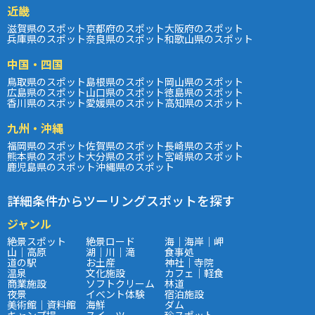
近畿
滋賀県のスポット
京都府のスポット
大阪府のスポット
兵庫県のスポット
奈良県のスポット
和歌山県のスポット
中国・四国
鳥取県のスポット
島根県のスポット
岡山県のスポット
広島県のスポット
山口県のスポット
徳島県のスポット
香川県のスポット
愛媛県のスポット
高知県のスポット
九州・沖縄
福岡県のスポット
佐賀県のスポット
長崎県のスポット
熊本県のスポット
大分県のスポット
宮崎県のスポット
鹿児島県のスポット
沖縄県のスポット
詳細条件からツーリングスポットを探す
ジャンル
絶景スポット
絶景ロード
海｜海岸｜岬
山｜高原
湖｜川｜滝
食事処
道の駅
お土産
神社｜寺院
温泉
文化施設
カフェ｜軽食
商業施設
ソフトクリーム
林道
夜景
イベント体験
宿泊施設
美術館｜資料館
海鮮
ダム
キャンプ場
スイーツ
珍スポット