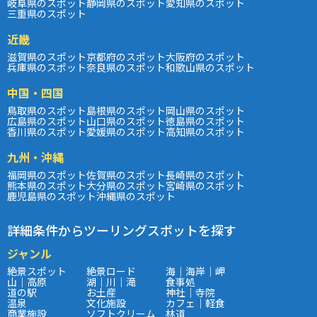
岐阜県のスポット
静岡県のスポット
愛知県のスポット
三重県のスポット
近畿
滋賀県のスポット
京都府のスポット
大阪府のスポット
兵庫県のスポット
奈良県のスポット
和歌山県のスポット
中国・四国
鳥取県のスポット
島根県のスポット
岡山県のスポット
広島県のスポット
山口県のスポット
徳島県のスポット
香川県のスポット
愛媛県のスポット
高知県のスポット
九州・沖縄
福岡県のスポット
佐賀県のスポット
長崎県のスポット
熊本県のスポット
大分県のスポット
宮崎県のスポット
鹿児島県のスポット
沖縄県のスポット
詳細条件からツーリングスポットを探す
ジャンル
絶景スポット
絶景ロード
海｜海岸｜岬
山｜高原
湖｜川｜滝
食事処
道の駅
お土産
神社｜寺院
温泉
文化施設
カフェ｜軽食
商業施設
ソフトクリーム
林道