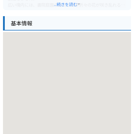
...続きを読む
広い境内には、書院庭園の他に、四季折々の花が咲き乱れる美
しい庭園が広がっています。
特に、秋には、境内全体が紅葉に包まれ、多くの観光客で賑わ
基本情報
います。
バイクでお越しの際は、周辺に駐車場が少ないため、公共交通
機関の利用をおすすめします。