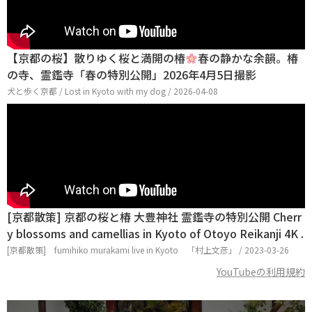
【京都の桜】散りゆく桜と満開の椿
春の静かな余韻。椿
の寺、霊鑑寺「春の特別公開」2026年4月5日撮影
犬と歩く京都 / Lost in Kyoto with my dog / 2026-04-08
[京都散策] 京都の桜と椿 大豊神社 霊鑑寺の特別公開 Cherr
y blossoms and camellias in Kyoto of Otoyo Reikanji 4K .
[京都散策] fumihiko murakami live in Kyoto 「村上文彦」 / 2023-03-26
YouTubeの利用規約