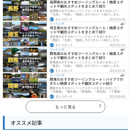
長野県のおすすめツーリングルート！絶景スポ
にしてください。
ットや観光スポットをまとめて紹介
長野県のおすすめツーリングルートをまとめました！
「北部」「中部」「南部」の3つのルート紹介します。諏
訪湖やビーナスラインのような全国でも有名なツーリン
モトスポット
2023-03-26
グスポットが多数あります。バイクで長野県にツーリン
ツーリング
0
グに行く際は参考にしてください。
埼玉県のおすすめツーリングルート！絶景スポ
ットや観光スポットをまとめて紹介
埼玉県のおすすめツーリングルートをまとめました！
「西部」「北部」「南部」の3つのルート紹介します。自
然豊かな西側と街中の東側で違った楽しみ方ができま
モトスポット
2023-03-16
す。バイクで埼玉県にツーリングに行く際は参考にして
ツーリング
0
ください。
群馬県のおすすめツーリングルート！絶景スポ
ットや観光スポットをまとめて紹介
群馬県のおすすめツーリングルートをまとめました！
「東部」「北部」「南部」の3つのルート紹介します。草
津温泉や伊香保温泉など全国でも有名な温泉や豊かな自
モトスポット
2023-03-10
然を満喫するツーリングができます。バイクで群馬県に
ツーリング
0
ツーリングに行く際は参考にしてください。
関東のおすすめツーリングルート！バイクで行
きたい絶景スポットや観光スポット紹介
関東のおすすめツーリングスポットをまとめました！
「茨城県」「栃木県」「群馬県」「埼玉県」「千葉県」
「東京都」「神奈川県」の各県の観光地紹介します。自
モトスポット
2023-09-06
然豊かな山々や湖、温泉地が点在し、四季折々の景色を
楽しめるスポットが多数あります。バイクで関東にツー
リングに行く際は参考にしてください。
もっと見る
オススメ記事