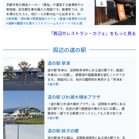
京都伏見の酒造メーカー「黄桜」が運営する食事処や土
産物店、記念館を兼ね備えた施設です。食事処では、日
本酒はもちろん、地ビールの飲み比べも出来ます。料理
もとっても美味しくて、特にかす汁は絶品です。飲んで
#美術館｜資料館
#商業施設
#カフェ｜軽食
#食事処
#お肉
食べて、お土産も買える、伏見の酒蔵観光の際は、是非
#海鮮
#麺類
#お酒
#ソフトクリーム
#スイーツ
#お土産
立ち寄ってみてください。
「周辺のレストラン・カフェ」をもっと見る
周辺の道の駅
道の駅 草津
道の駅 草津は、滋賀県草津市にある道の駅です。国道1
号線沿いに位置し、琵琶湖や田園風景を望むことができ
ます。 施設内には、地元の農産物を販売する「草津あぐ
りーん」や、近江牛や琵琶湖の幸など地元グルメが堪能
#道の駅
できる飲食店があります。 バイク置き場は、施設の入口
付近にあり、広々として停めやすいです。道の駅 草津
道の駅 びわ湖大橋米プラザ
は、琵琶湖周辺のツーリングの拠点としても最適です。
周辺には、琵琶湖博物館や水生植物公園みずの森など、
「道の駅 びわ湖大橋米プラザ」は、滋賀県大津市にある
観光スポットも充実しています。特に、琵琶湖博物館
道の駅です。名前の通り琵琶湖大橋のそばに位置し、琵
は、琵琶湖の生態系や歴史について学べる博物館として
琶湖を一望できる絶景スポットとしても人気がありま
人気です。
す。 施設内には、地元の新鮮な農産物を販売する直売所
#道の駅
や、近江牛など滋賀の特産品を販売するお土産コーナ
ー、琵琶湖を眺めながら食事を楽しめるレストランがあ
道の駅 妹子の郷
ります。 レストランでは、近江牛を使ったメニューや、
琵琶湖でとれた魚の料理などが人気です。 バイクで訪れ
道の駅 妹子の郷は、滋賀県湖南市にある道の駅です。名