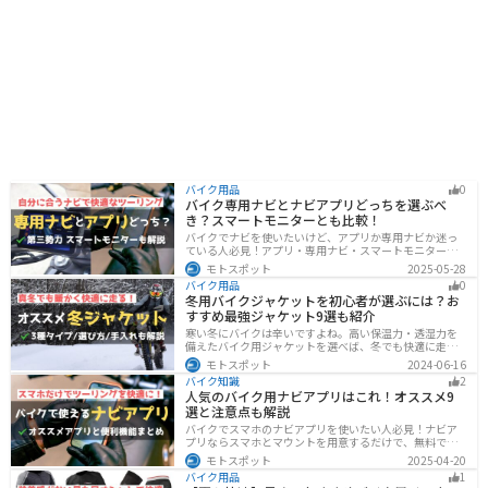
バイク用品
0
バイク専用ナビとナビアプリどっちを選ぶべ
き？スマートモニターとも比較！
バイクでナビを使いたいけど、アプリか専用ナビか迷っ
ている人必見！アプリ・専用ナビ・スマートモニターの
メリット、デメリット、どんな人にオススメなのかを解
モトスポット
2025-05-28
説します。自分に合ったナビを見つけて快適なツーリン
バイク用品
0
グライフを送りましょう！
冬用バイクジャケットを初心者が選ぶには？お
すすめ最強ジャケット9選も紹介
寒い冬にバイクは辛いですよね。高い保温力・透湿力を
備えたバイク用ジャケットを選べば、冬でも快適に走る
ことができます！さらに電熱ジャケットであれば、どん
モトスポット
2024-06-16
な過酷な環境でも全く寒さを感じずバイクに乗れます。
バイク知識
2
正しい装備を揃えて今年の冬も乗り切りましょう！
人気のバイク用ナビアプリはこれ！オススメ9
選と注意点も解説
バイクでスマホのナビアプリを使いたい人必見！ナビア
プリならスマホとマウントを用意するだけで、無料です
ぐにナビが利用できます。インカムがあれば音声案内も
モトスポット
2025-04-20
聞けるので運転に集中したまま簡単にルートの把握がで
バイク用品
1
きます。慣れない土地やツーリングなどで活躍すること