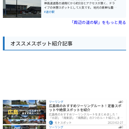
る場合、道の駅には広い駐車場が完備されているので安
神高速道路の湖南ICから約5分とアクセスが良く、ドラ
心です。琵琶湖大橋を渡って、湖周道路をツーリングす
イブの休憩スポットとして人気です。 地元の新鮮な農産
るのもおすすめです。 周辺には、国の名勝に指定されて
物が販売されている直売所や、近江牛や地元野菜を使っ
#道の駅
いる「旧竹林院庭園」や、豊かな自然を楽しめる「なぎ
た料理が楽しめるレストランがあります。特に近江牛は
さ公園」など、観光スポットも充実しています。
滋賀県が誇るブランド和牛なので、ぜひ味わってみてく
「周辺の道の駅」をもっと見る
ださい。 道の駅に隣接して、湖南三山の一つ、阿星山の
中腹にある長寿寺があります。聖徳太子の創建と伝えら
れる古刹で、紅葉の名所としても知られています。バイ
クで訪れる場合は、周辺の山の景色を楽しみながら走れ
オススメスポット紹介記事
るのも魅力です。 道の駅 妹子の郷は、地元の特産品やグ
ルメ、そして周辺の観光スポットも楽しめる便利な場所
です。ぜひ観光の itinerary に加えてみてください。
ツーリング
0
広島県のおすすめツーリングルート！定番スポ
ットや絶景スポットを紹介
広島県のおすすめツーリングルートをまとめました！
「北部」「南東部」「南西部」の3つのルート紹介しま
す。自然豊かな山と海だけでなく、歴史的価値のある建
モトスポット
2023-02-27
造物も多数あるので、飽きることなくツーリングを堪能
ツーリング
0
できます。バイクで広島県にツーリングに行く際は参考