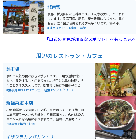
が360度見渡せます。季節や時間によって様変わりする
城南宮
京都の絶景を楽しむことができます。
京都市伏見区にある神社です。「法除の大社」といわれ
ています。家庭円満、厄除、安全祈願はもちろん、車の
お祓いに全国から来られる方も多くいます。椿や桜、
藤、紅葉など四季折々の景色が見られる園庭は「曲水の
#絶景スポット
#神社｜寺院
宴」が行われる神苑です。中でも枝垂れ梅が有名です。
「周辺の景色が綺麗なスポット」をもっと見る
周辺のレストラン・カフェ
錦市場
京都で人気の食べ歩きスポットです。市場の通路が狭い
ので、混雑することがあります。祝日には早い時間に行
くことをオススメします。錦市場は海鮮や和菓子などが
充実していて、ソフトクリームやきゅうりの1本漬けな
#食事処
#お土産
#カフェ｜軽食
#ソフトクリーム
ど、様々な種類のグルメが味わえます。ご飯とスイーツ
どちらも楽しめます。
新福菜館 本店
JR京都駅から徒歩圏内、通称「たかばし」にある第一旭
と並京都ラーメンの老舗が、新福菜館です。店内は20人
ほどが入れば満席になりますので、昼時、夕食時には行
列待ちは覚悟しなければなりません。ここのラーメンは
#食事処
#麺類
#お酒
スープが醤油ベースのブラックです。味には独特のコク
があり、クセになること間違いないなしです。柔らかめ
キザクラカッパカントリー
の味の染みたチャーシューも美味しいです。