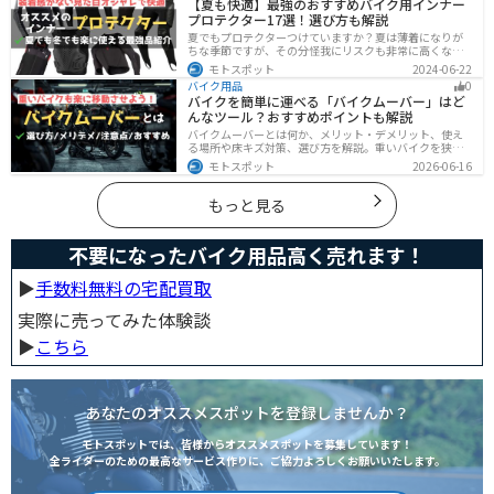
【夏も快適】最強のおすすめバイク用インナー
間違いなしのオススメナビアプリを紹介します。
プロテクター17選！選び方も解説
夏でもプロテクターつけていますか？夏は薄着になりが
ちな季節ですが、その分怪我にリスクも非常に高くなり
ます。夏こそプロテクターをつけるようにしましょう。通
モトスポット
2024-06-22
気性や速乾性に優れたインナープロテクターであれば夏
バイク用品
0
場でも快適に使用できます。今回は快適なインナープロ
バイクを簡単に運べる「バイクムーバー」はど
テクターをまとめて紹介します。
んなツール？おすすめポイントも解説
バイクムーバーとは何か、メリット・デメリット、使え
る場所や床キズ対策、選び方を解説。重いバイクを狭い
ガレージで楽に移動したい方へ、ワールドウォークやFov
モトスポット
2026-06-16
nyなどおすすめ商品2選の特徴も紹介します。駐車時の切
り返しや転倒の不安を減らしたいライダー必見です。導
入前の注意点もわかります。安全面まで確認。
もっと見る
不要になったバイク用品高く売れます！
▶︎
手数料無料の宅配買取
実際に売ってみた体験談
▶︎
こちら
あなたのオススメスポットを登録しませんか？
モトスポットでは、皆様からオススメスポットを募集しています！
全ライダーのための最高なサービス作りに、ご協力よろしくお願いいたします。