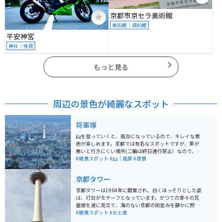
京都市京セラ美術館
美術館｜資料館
平安神宮
神社｜寺院
もっと見る
周辺の景色が綺麗なスポット
将軍塚
山を登っていくと、高台になっているので、キレイな景
色が楽しめます。京都では有名なスポットですが、車が
無いと行きにくい場所(二輪は終日通行禁止）なので、そ
んなに混雑することもなく、ゆっくり楽しむことが出来
#絶景スポット
#山｜高原
#夜景
ます。小さなお茶屋さんや、自動販売機などもあり、広
い駐車場もあります。
京都タワー
京都タワーは1964年に開業され、白くほっそりとした姿
は、灯台がモチーフとなっています。かつての家々の瓦
屋根を波に見立て、海のない京都の街並みを静かに照ら
し続けています。 京都市街で一番高く、地上100メート
#絶景スポット
#お土産
ルの展望室からは 京都三山に囲まれた古都京都の市街地