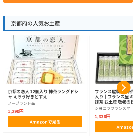
京都府の人気お土産
京都の恋人 12個入り 抹茶ラングドシ
フランス屋製菓 抹茶コ
ャ えろう好きどすえ
入り｜フランス屋 ギフ
抹茶 お土産 敬老の日
ノーブランド品
シヨコラフランスヤ
1,290円
1,338円
Amazonで見る
Amazo