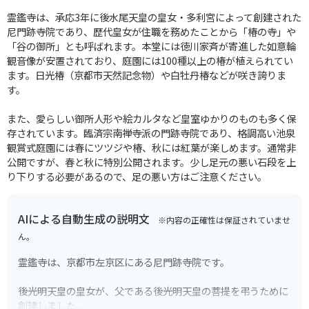
霊鑑寺は、承応3年に後水尾天皇の皇女・多利宮によって創建された
尼門跡寺院であり、歴代皇女が住職を務めたことから「椿の寺」や
「谷の御所」とも呼ばれます。本堂には徳川家斉が寄進した如意輪
観音像が安置されており、庭園には100種以上の椿が植えられてい
ます。日光椿（京都市天然記念物）や白牡丹椿などが咲き誇りま
す。
また、愛らしい御所人形や絵カルタなど皇室ゆかりのものも多く保
存されています。臨済宗南禅寺派の門跡寺院であり、格調高い池泉
観賞式庭園には春にツツジや椿、秋には紅葉が楽しめます。通常非
公開ですが、春と秋に特別公開されます。少し足元の悪い石段を上
り下りする必要があるので、足の悪い方はご注意ください。
AIによる自動生成の説明文
※内容の正確性は保証されていませ
ん。
霊鑑寺は、京都市左京区にある尼門跡寺院です。
後光明天皇の皇女が、父である後光明天皇の菩提を弔うために
創建しました。