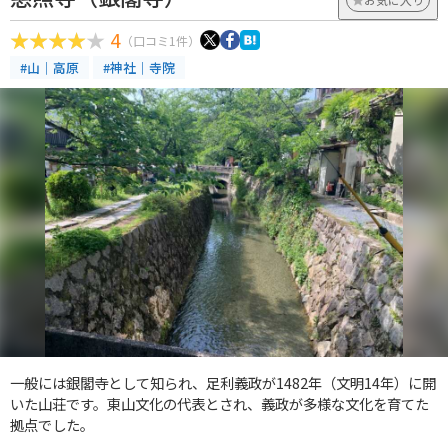
4
（口コミ1件）
#山｜高原
#神社｜寺院
一般には銀閣寺として知られ、足利義政が1482年（文明14年）に開
いた山荘です。東山文化の代表とされ、義政が多様な文化を育てた
拠点でした。