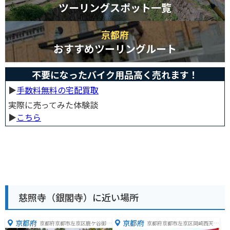
ツーリングスポット一覧
京都府
おすすめツーリングルート
不要になったバイク用品高く売れます！
▶︎
手数料無料の宅配買取
実際に売ってみた体験談
▶︎
こちら
慈照寺（銀閣寺）に近い場所
京都府
京都府
京都府京都市左京区鹿ケ谷御所
京都府京都市左京区岡崎西天王