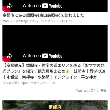
京都市にある銀閣寺(東山慈照寺)を訪れました
markロイ Walking◇街歩きチャンネル / 2023-01-23
【京都観光】銀閣寺・哲学の道エリアを巡る「おすすめ観
光プラン」を紹介！観光費用まとめ
｜銀閣寺｜哲学の道
｜永観堂｜南禅寺｜水路閣｜インクライン｜平安神宮
ゆゆ旅夫婦 / Japan Travel / 2023-01-21
YouTubeの利用規約
京都府