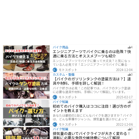
バイク用品
4
エンジニアブーツでバイクに乗るのは危険？快
適に乗る方法とオススメブーツも紹介
エンジニアブーツでバイクに乗って大丈夫？と気になっ
ている人必見です！エンジニアブーツでバイクに乗るメ
リットデメリット、おすすめのブーツまで徹底解説しま
モトスポット
2024-12-04
す。ファッション性が高く、バイクに乗っている時もそ
カスタム・整備
0
うじゃない時もかっこよくキメたい人にオススメです。
【バイクのガソリンタンクの塗装方法は？】道
具や材料、手順を詳しく解説！
バイク好きは必見！この記事では、バイクのタンク塗装
に必要な道具や材料、手順について解説しています。実
はバイクのタンクを塗装すると、傷や錆を修復でき、タ
モトスポット
2025-02-17
ンクの長持ちにつながります。この記事を読めば、自分
バイク知識
0
でバイクのタンクを塗装する方法がわかるでしょう。
初めてのバイク購入はココに注目！選び方のポ
イントを教えます
あなたは最初の1台にどんなバイクを選びますか？バイク
は、どんな車種やジャンル、排気量を選ぶかによって今
後の楽しみ方が大きく変わるものなので、初めての愛車
モトスポット
2022-12-06
選びはとても重要です。この記事ではそんなバイク選び
バイク知識
0
のオススメポイントをお伝えします。
排気量の違いでバイクライフが大きく変わる！
運転に必要な免許や維持費について解説