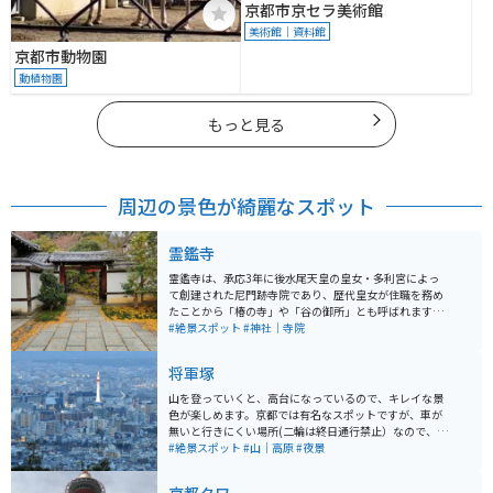
京都市京セラ美術館
美術館｜資料館
京都市動物園
動植物園
もっと見る
周辺の景色が綺麗なスポット
霊鑑寺
霊鑑寺は、承応3年に後水尾天皇の皇女・多利宮によっ
て創建された尼門跡寺院であり、歴代皇女が住職を務め
たことから「椿の寺」や「谷の御所」とも呼ばれます。
本堂には徳川家斉が寄進した如意輪観音像が安置されて
#絶景スポット
#神社｜寺院
おり、庭園には100種以上の椿が植えられています。日
光椿（京都市天然記念物）や白牡丹椿などが咲き誇りま
将軍塚
す。 また、愛らしい御所人形や絵カルタなど皇室ゆかり
のものも多く保存されています。臨済宗南禅寺派の門跡
山を登っていくと、高台になっているので、キレイな景
寺院であり、格調高い池泉観賞式庭園には春にツツジや
色が楽しめます。京都では有名なスポットですが、車が
椿、秋には紅葉が楽しめます。通常非公開ですが、春と
無いと行きにくい場所(二輪は終日通行禁止）なので、そ
秋に特別公開されます。少し足元の悪い石段を上り下り
んなに混雑することもなく、ゆっくり楽しむことが出来
#絶景スポット
#山｜高原
#夜景
する必要があるので、足の悪い方はご注意ください。
ます。小さなお茶屋さんや、自動販売機などもあり、広
い駐車場もあります。