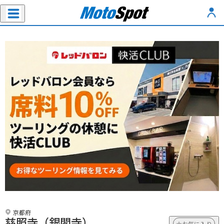
京都府
慈照寺（銀閣寺）
お気に入り