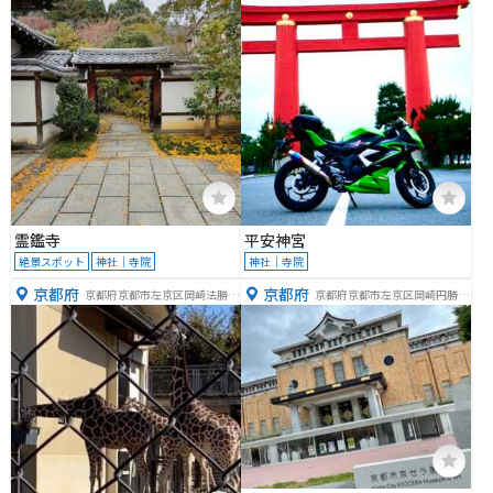
ノ段町１２
町９７
霊鑑寺
平安神宮
絶景スポット
神社｜寺院
神社｜寺院
京都府
京都府
京都府京都市左京区岡崎法勝寺
京都府京都市左京区岡崎円勝寺
町
町１２４