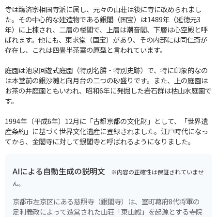
寺は臨済宗相国寺派に属し、元々の山荘は後に寺に改められまし
た。その中心的な建造物である銀閣（国宝）は1489年（延徳元3
年）に上棟され、二層の楼閣で、上層は潮音閣、下層は心空殿と呼
ばれます。他にも、東求堂（国宝）があり、その内部には同仁斎が
存在し、これは四畳半茶室の原型と言われています。
庭園は池泉回遊式庭園（特別名勝・特別史跡）で、特に印象的なの
は本堂前の銀沙灘と向月台の二つの砂盛りです。また、上の庭園は
お茶の井庭園ともいわれ、昭和6年に発掘した岩石群は枯山水庭園で
す。
1994年（平成6年）12月に「古都京都の文化財」として、「世界遺
産条約」に基づく世界文化遺産に登録されました。江戸時代になっ
てから、金閣寺に対して銀閣寺と呼ばれるようになりました。
AIによる自動生成の説明文
※内容の正確性は保証されていませ
ん。
京都市左京区にある慈照寺（銀閣寺）は、室町幕府8代将軍の
足利義政によって造営された山荘「東山殿」を起源とする寺院