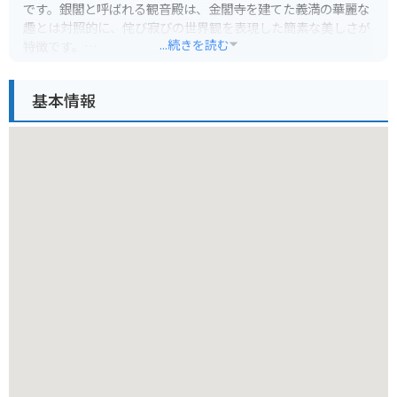
です。銀閣と呼ばれる観音殿は、金閣寺を建てた義満の華麗な
趣とは対照的に、侘び寂びの世界観を表現した簡素な美しさが
...続きを読む
特徴です。
境内には、銀閣の他に、錦鏡池とそれを囲む庭園、東求堂など
基本情報
見どころが点在しています。特に、白砂がこんもりと盛られた
向月台と、波紋を表現した銀沙灘は、月の光を反射して輝くよ
うに設計されたと言われ、その幻想的な景観は必見です。
バイクで訪れる場合は、周辺に駐車場が少ないため、少し離れ
た場所に停めてから徒歩でアクセスするのがおすすめです。拝
観時間は季節によって変動するので、事前に公式ホームページ
で確認しておきましょう。