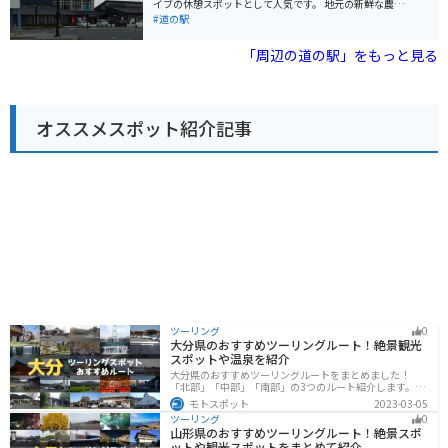
イブの休憩スポットとして人気です。 地元の新鮮な農産
るのもおすすめです。 周辺には、国の名勝に指定されて
物が販売されている直売所や、近江牛や地元野菜を使っ
#道の駅
いる「旧竹林院庭園」や、豊かな自然を楽しめる「なぎ
た料理が楽しめるレストランがあります。特に近江牛は
さ公園」など、観光スポットも充実しています。
滋賀県が誇るブランド和牛なので、ぜひ味わってみてく
「周辺の道の駅」をもっと見る
ださい。 道の駅に隣接して、湖南三山の一つ、阿星山の
中腹にある長寿寺があります。聖徳太子の創建と伝えら
れる古刹で、紅葉の名所としても知られています。バイ
クで訪れる場合は、周辺の山の景色を楽しみながら走れ
オススメスポット紹介記事
るのも魅力です。 道の駅 妹子の郷は、地元の特産品やグ
ルメ、そして周辺の観光スポットも楽しめる便利な場所
です。ぜひ観光の itinerary に加えてみてください。
ツーリング
0
大分県のおすすめツーリングルート！絶景観光
スポットや温泉を紹介
大分県のおすすめツーリングルートをまとめました！
「北部」「中部」「南部」の3つのルート紹介します。阿
蘇の雄大な自然を満喫できるスポットや温泉を満喫する
モトスポット
2023-03-05
ツーリングができます。バイクで大分県にツーリングに
ツーリング
0
行く際は参考にしてください。
山形県のおすすめツーリングルート！絶景スポ
ットや観光スポットをまとめて紹介