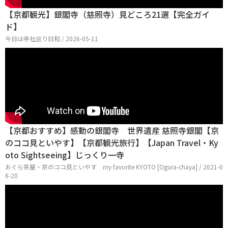
【京都観光】銀閣寺（慈照寺）見どころ21選【完全ガイ
ド】
今日は寺社巡り日和 / 2026-05-11
【京都おすすめ】感動の銀閣寺 世界遺産 慈照寺銀閣【京
のココ見といやす】【京都観光旅行】【Japan Travel・Ky
oto Sightseeing】じっくり一寺
おぐら茶屋・京のココ見といやす my favorite KYOTO [Ogura-chaya] / 2021-0
6-20