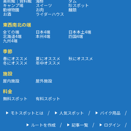
美術館｜資料館
海鮮
ダム
キャンプ場
スイーツ
珍スポット
動植物園
お肉
麺類
お酒
ライダーハウス
東西南北の端
全ての端
日本4端
日本本土4端
北海道4端
本州4端
四国4端
九州4端
季節
春にオススメ
夏にオススメ
秋にオススメ
冬にオススメ
年中オススメ
施設
屋内施設
屋外施設
料金
無料スポット
有料スポット
モトスポットとは
人気スポット
バイク用品
ルートを作成
記事一覧
ログイン