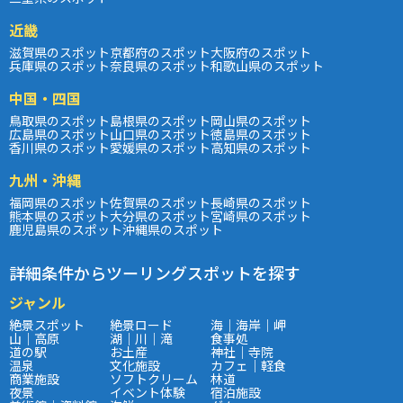
近畿
滋賀県のスポット
京都府のスポット
大阪府のスポット
兵庫県のスポット
奈良県のスポット
和歌山県のスポット
中国・四国
鳥取県のスポット
島根県のスポット
岡山県のスポット
広島県のスポット
山口県のスポット
徳島県のスポット
香川県のスポット
愛媛県のスポット
高知県のスポット
九州・沖縄
福岡県のスポット
佐賀県のスポット
長崎県のスポット
熊本県のスポット
大分県のスポット
宮崎県のスポット
鹿児島県のスポット
沖縄県のスポット
詳細条件からツーリングスポットを探す
ジャンル
絶景スポット
絶景ロード
海｜海岸｜岬
山｜高原
湖｜川｜滝
食事処
道の駅
お土産
神社｜寺院
温泉
文化施設
カフェ｜軽食
商業施設
ソフトクリーム
林道
夜景
イベント体験
宿泊施設