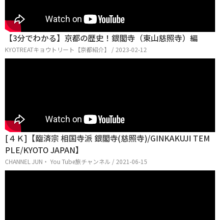
【3分でわかる】京都の歴史！銀閣寺（東山慈照寺）編
KYOTREATキョウトリート【京都紹介】 / 2023-02-12
[４Ｋ]【臨済宗 相国寺派 銀閣寺(慈照寺)/GINKAKUJI TEM
PLE/KYOTO JAPAN】
CHANNEL JUN・ You Tube旅チャンネル / 2021-06-15