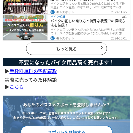
バイクの話をしていると当たり前のように出てくる「排
気量」という言葉。あなたはしっかり理解できています
か？ バイクはクルマと違い、排気量によって必要な免
モトスポット
2022-11-25
許・走れる道路の区分・車検の有無などが細かく変わっ
バイク知識
1
てきます。これらはバイクライフに大きく関わるもので
バイクの正しい乗り方と特殊な状況での操縦方
すので、正しく理解しておきましょう。
法を伝授！
バイクの正しい乗り方がわからない方は必見！この記事
では、バイクを乗る前にやるべきことや正しい乗り方、
トラブルと対処法を解説しています。実は、車と気をつ
モトスポット
2024-12-01
ける部分はかなり異なるので注意が必要です。この記事
を読めば、安全で快適なバイクライフを送れます。
もっと見る
不要になったバイク用品高く売れます！
▶︎
手数料無料の宅配買取
実際に売ってみた体験談
▶︎
こちら
あなたのオススメスポットを登録しませんか？
モトスポットでは、皆様からオススメスポットを募集しています！
全ライダーのための最高なサービス作りに、ご協力よろしくお願いいたします。
スポットを登録する