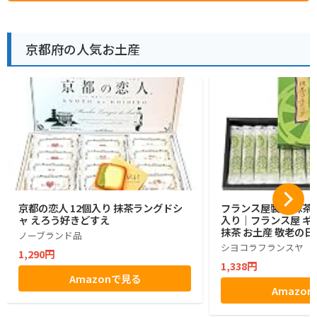
京都府の人気お土産
京都の恋人 12個入り 抹茶ラングドシ
フランス屋製菓 抹茶コ
ャ えろう好きどすえ
入り｜フランス屋 ギフ
抹茶 お土産 敬老の日
ノーブランド品
シヨコラフランスヤ
1,290円
1,338円
Amazonで見る
Amazo