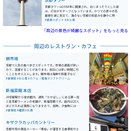
京都タワー
京都タワーは1964年に開業され、白くほっそりとした姿
は、灯台がモチーフとなっています。かつての家々の瓦
屋根を波に見立て、海のない京都の街並みを静かに照ら
し続けています。 京都市街で一番高く、地上100メート
#絶景スポット
#お土産
ルの展望室からは 京都三山に囲まれた古都京都の市街地
が360度見渡せます。季節や時間によって様変わりする
「周辺の景色が綺麗なスポット」をもっと見る
京都の絶景を楽しむことができます。
周辺のレストラン・カフェ
錦市場
京都で人気の食べ歩きスポットです。市場の通路が狭い
ので、混雑することがあります。祝日には早い時間に行
くことをオススメします。錦市場は海鮮や和菓子などが
充実していて、ソフトクリームやきゅうりの1本漬けな
#食事処
#お土産
#カフェ｜軽食
#ソフトクリーム
ど、様々な種類のグルメが味わえます。ご飯とスイーツ
どちらも楽しめます。
新福菜館 本店
JR京都駅から徒歩圏内、通称「たかばし」にある第一旭
と並京都ラーメンの老舗が、新福菜館です。店内は20人
ほどが入れば満席になりますので、昼時、夕食時には行
列待ちは覚悟しなければなりません。ここのラーメンは
#食事処
#麺類
#お酒
スープが醤油ベースのブラックです。味には独特のコク
があり、クセになること間違いないなしです。柔らかめ
キザクラカッパカントリー
の味の染みたチャーシューも美味しいです。
京都伏見の酒造メーカー「黄桜」が運営する食事処や土