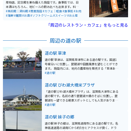
産物店、記念館を兼ね備えた施設です。食事処では、日
本酒はもちろん、地ビールの飲み比べも出来ます。料理
もとっても美味しくて、特にかす汁は絶品です。飲んで
#美術館｜資料館
#商業施設
#カフェ｜軽食
#食事処
#お肉
食べて、お土産も買える、伏見の酒蔵観光の際は、是非
#海鮮
#麺類
#お酒
#ソフトクリーム
#スイーツ
#お土産
立ち寄ってみてください。
「周辺のレストラン・カフェ」をもっと見る
周辺の道の駅
道の駅 草津
道の駅 草津は、滋賀県草津市にある道の駅です。国道1
号線沿いに位置し、琵琶湖や田園風景を望むことができ
ます。 施設内には、地元の農産物を販売する「草津あぐ
りーん」や、近江牛や琵琶湖の幸など地元グルメが堪能
#道の駅
できる飲食店があります。 バイク置き場は、施設の入口
付近にあり、広々として停めやすいです。道の駅 草津
道の駅 びわ湖大橋米プラザ
は、琵琶湖周辺のツーリングの拠点としても最適です。
周辺には、琵琶湖博物館や水生植物公園みずの森など、
「道の駅 びわ湖大橋米プラザ」は、滋賀県大津市にある
観光スポットも充実しています。特に、琵琶湖博物館
道の駅です。名前の通り琵琶湖大橋のそばに位置し、琵
は、琵琶湖の生態系や歴史について学べる博物館として
琶湖を一望できる絶景スポットとしても人気がありま
人気です。
す。 施設内には、地元の新鮮な農産物を販売する直売所
#道の駅
や、近江牛など滋賀の特産品を販売するお土産コーナ
ー、琵琶湖を眺めながら食事を楽しめるレストランがあ
道の駅 妹子の郷
ります。 レストランでは、近江牛を使ったメニューや、
琵琶湖でとれた魚の料理などが人気です。 バイクで訪れ
道の駅 妹子の郷は、滋賀県湖南市にある道の駅です。名
る場合、道の駅には広い駐車場が完備されているので安
神高速道路の湖南ICから約5分とアクセスが良く、ドラ
心です。琵琶湖大橋を渡って、湖周道路をツーリングす