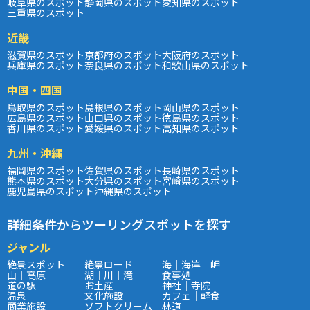
岐阜県のスポット
静岡県のスポット
愛知県のスポット
三重県のスポット
近畿
滋賀県のスポット
京都府のスポット
大阪府のスポット
兵庫県のスポット
奈良県のスポット
和歌山県のスポット
中国・四国
鳥取県のスポット
島根県のスポット
岡山県のスポット
広島県のスポット
山口県のスポット
徳島県のスポット
香川県のスポット
愛媛県のスポット
高知県のスポット
九州・沖縄
福岡県のスポット
佐賀県のスポット
長崎県のスポット
熊本県のスポット
大分県のスポット
宮崎県のスポット
鹿児島県のスポット
沖縄県のスポット
詳細条件からツーリングスポットを探す
ジャンル
絶景スポット
絶景ロード
海｜海岸｜岬
山｜高原
湖｜川｜滝
食事処
道の駅
お土産
神社｜寺院
温泉
文化施設
カフェ｜軽食
商業施設
ソフトクリーム
林道