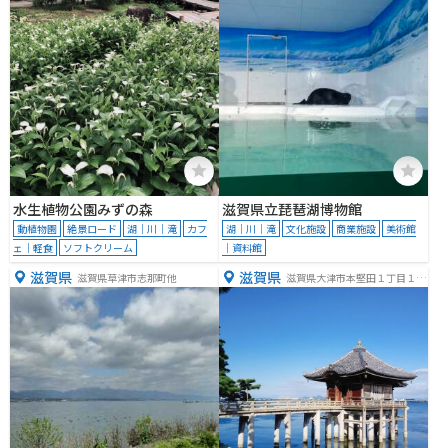
水生植物公園みずの森
滋賀県立琵琶湖博物館
動植物園
絶景ロード
湖｜川｜滝
カフ
湖｜川｜滝
文化施設
商業施設
美術館
ェ｜軽食
ソフトクリーム
｜資料館
滋賀県
滋賀県
滋賀県草津市志那町他
滋賀県大津市本堅田１丁目１６
−１８