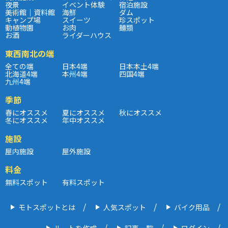
夜景
イベント体験
宿泊施設
美術館｜資料館
海鮮
ダム
キャンプ場
スイーツ
珍スポット
動植物園
お肉
麺類
お酒
ライダーハウス
東西南北の端
全ての端
日本4端
日本本土4端
北海道4端
本州4端
四国4端
九州4端
季節
春にオススメ
夏にオススメ
秋にオススメ
冬にオススメ
年中オススメ
施設
屋内施設
屋外施設
料金
無料スポット
有料スポット
モトスポットとは
人気スポット
バイク用品
ルートを作成
記事一覧
ログイン