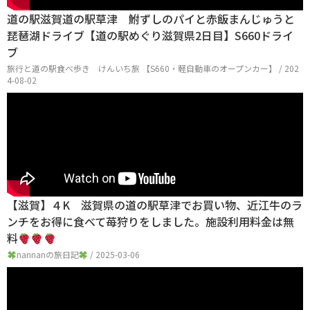
道の駅滋賀道の駅草津 鮒ずしのパイと赤飯まんじゅうと
琵琶湖ドライブ【道の駅めぐり滋賀県2日目】S660ドライ
ブ
旅行と道の駅食べ歩き けんいち旅 【S660・軽自動車のオープンカー】 / 202
4-08-02
【滋賀】４K 滋賀県の道の駅草津でお買い物、近江牛のラ
ンチをお得に食べて苺狩りをしました。施設利用料金は無
料
nannanの旅日記
/ 2025-03-06