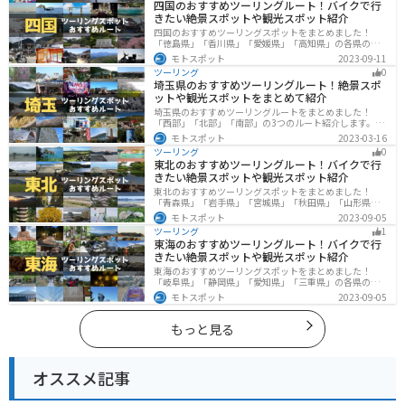
四国のおすすめツーリングルート！バイクで行
きたい絶景スポットや観光スポット紹介
四国のおすすめツーリングスポットをまとめました！
「徳島県」「香川県」「愛媛県」「高知県」の各県の観
光地紹介します。自然豊かな山々や湖、温泉地が点在
モトスポット
2023-09-11
し、四季折々の景色を楽しめるスポットが多数ありま
ツーリング
0
す。バイクで四国にツーリングに行く際は参考にしてく
埼玉県のおすすめツーリングルート！絶景スポ
ださい。
ットや観光スポットをまとめて紹介
埼玉県のおすすめツーリングルートをまとめました！
「西部」「北部」「南部」の3つのルート紹介します。自
然豊かな西側と街中の東側で違った楽しみ方ができま
モトスポット
2023-03-16
す。バイクで埼玉県にツーリングに行く際は参考にして
ツーリング
0
ください。
東北のおすすめツーリングルート！バイクで行
きたい絶景スポットや観光スポット紹介
東北のおすすめツーリングスポットをまとめました！
「青森県」「岩手県」「宮城県」「秋田県」「山形県」
「福島県」の各県の観光地紹介します。自然豊かな山々
モトスポット
2023-09-05
や湖、温泉地が点在し、四季折々の景色を楽しめるスポ
ツーリング
1
ットが多数あります。バイクで東北にツーリングに行く
東海のおすすめツーリングルート！バイクで行
際は参考にしてください。
きたい絶景スポットや観光スポット紹介
東海のおすすめツーリングスポットをまとめました！
「岐阜県」「静岡県」「愛知県」「三重県」の各県の観
光地紹介します。自然豊かな山々や湖、温泉地が点在
モトスポット
2023-09-05
し、四季折々の景色を楽しめるスポットが多数ありま
す。バイクで東海にツーリングに行く際は参考にしてく
ださい。
もっと見る
オススメ記事