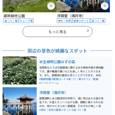
湖岸緑地公園
浮御堂（満月寺）
湖｜川｜滝
キャンプ場
神社｜寺院
絶景スポット
湖｜川｜滝
もっと見る
周辺の景色が綺麗なスポット
水生植物公園みずの森
滋賀県ならではの琵琶湖に関する水生植物全般の植物園
です。蓮や睡蓮の違いなどを楽しく学ぶことができま
す。また、琵琶湖の歴史も学ぶことができます。 休日に
は市民による演奏会なども開催されており、恋人の聖地
#動植物園
#絶景ロード
#湖｜川｜滝
#カフェ｜軽食
にも認定されています。ゆるいお散歩デートにも最適な
#ソフトクリーム
場所です。アクセス道路も素敵な景色が楽しめます。
浮御堂（満月寺）
琵琶湖畔にある臨済宗の寺院で、湖に突き出たお堂が有
名です。お堂とそこへつながる橋、周囲に植えられた松
の木、穏やかにきらめく琵琶湖、それぞれが美しく見と
れてしまうほどの絶景です。 周囲の道は狭く、駐車場か
#神社｜寺院
#絶景スポット
#湖｜川｜滝
らは多少歩きますが、駐車料金は無料です。