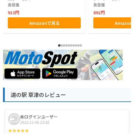
長登屋
長登屋
913円
891円
Amazonで見る
Amazo
道の駅 草津のレビュー
未ログインユーザー
2022-11-06 23:42