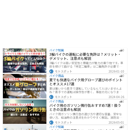
バイク知識
0
3輪バイクの運転に必要な免許は？メリット・
デメリット、注意点も解説
3輪バイクは高い安定性と積載力が魅力の乗り物です。車
体を傾けて曲がる「特定二輪車」は二輪免許が必要です
が、自立する「トライク」は普通自動車免許で運転で
モトスポット
2026-01-10
き、ヘルメット着用も任意です。維持費はバイク並みです
バイク用品
0
が、運転特性や駐車ルールは車種により異なるため、事
夏でも快適なバイク用グローブ選びのポイント
前の確認が大切です。
とオススメ17選
夏は暑いから素手で運転しているなんて人はいませんよ
ね？素手での運転は操作性が悪く、事故の元になりま
す。直射日光が当たり日焼けで余計に暑くなります。夏に
モトスポット
2024-04-26
は夏用グローブを使うことで、素手より涼しく快適にバ
バイク用品
1
イクに乗ることができるので是非使いましょう。
バイク用のガソリン携行缶おすすめ7選！扱う
ときの注意点も解説
バイク用ガソリン携行缶の選び方や適切な容量、安全な
使い方、給油時の注意点をわかりやすく解説。消防法適
合品の見分け方や保管・圧力調整のコツ、スタンドでの
モトスポット
2026-05-01
給油ルールまで網羅し、ツーリング時のガス欠対策をサ
バイク知識
0
ポート。SOTOやKIJIMAなどおすすめ携行缶も紹介しま