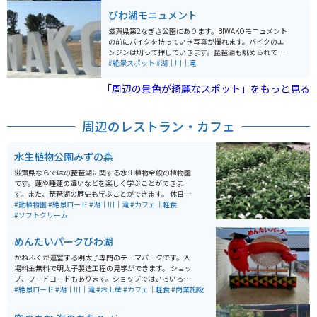
びわ湖モニュメント
滋賀県第2なぎさ公園にあります。BIWAKOモニュメント
の前にバイクを持っていき写真が撮れます。バイクのエ
ンジンは切って押していきます。琵琶湖も眺められて一
緒に写真も撮れるのでおすすめです。琵琶湖が近いので
#絶景スポット
#湖｜川｜滝
春夏に行くと風がとても気持ち良いです。
「周辺の景色が綺麗なスポット」をもっと見る
周辺のレストラン・カフェ
水生植物公園みずの森
滋賀県ならではの琵琶湖に関する水生植物全般の植物園
です。蓮や睡蓮の違いなどを楽しく学ぶことができま
す。また、琵琶湖の歴史も学ぶことができます。 休日に
は市民による演奏会なども開催されており、恋人の聖地
#動植物園
#絶景ロード
#湖｜川｜滝
#カフェ｜軽食
にも認定されています。ゆるいお散歩デートにも最適な
#ソフトクリーム
場所です。アクセス道路も素敵な景色が楽しめます。
めんたいパークびわ湖
かねふくが運営する明太子専門のテーマパークです。入
場料金無料で明太子製造工程の見学ができます。 ショッ
プ、フードコードもあります。ショップではいろいろな
種類の明太子や明太子の加工品を購入することができま
#絶景ロード
#湖｜川｜滝
#お土産
#カフェ｜軽食
#商業施設
す。