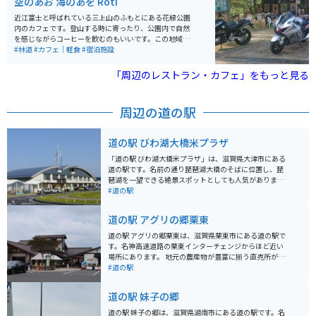
空のあお 海のあを Roti
近江富士と呼ばれている三上山のふもとにある花緑公園
内のカフェです。登山する時に寄ったり、公園内で自然
を感じながらコーヒーを飲むのもいいです。この地域一
帯に自然があふれてるため、ツーリングには最適です。
#林道
#カフェ｜軽食
#宿泊施設
「周辺のレストラン・カフェ」をもっと見る
周辺の道の駅
道の駅 びわ湖大橋米プラザ
「道の駅 びわ湖大橋米プラザ」は、滋賀県大津市にある
道の駅です。名前の通り琵琶湖大橋のそばに位置し、琵
琶湖を一望できる絶景スポットとしても人気がありま
す。 施設内には、地元の新鮮な農産物を販売する直売所
#道の駅
や、近江牛など滋賀の特産品を販売するお土産コーナ
ー、琵琶湖を眺めながら食事を楽しめるレストランがあ
道の駅 アグリの郷栗東
ります。 レストランでは、近江牛を使ったメニューや、
琵琶湖でとれた魚の料理などが人気です。 バイクで訪れ
道の駅 アグリの郷栗東は、滋賀県栗東市にある道の駅で
る場合、道の駅には広い駐車場が完備されているので安
す。名神高速道路の栗東インターチェンジからほど近い
心です。琵琶湖大橋を渡って、湖周道路をツーリングす
場所にあります。 地元の農産物が豊富に揃う直売所が人
るのもおすすめです。 周辺には、国の名勝に指定されて
気で、新鮮な野菜や果物がお手頃価格で購入できます。
#道の駅
いる「旧竹林院庭園」や、豊かな自然を楽しめる「なぎ
特におすすめは、栗東市の名産品である「栗東野菜」で
さ公園」など、観光スポットも充実しています。
す。 また、近江牛を使った料理が味わえるレストラン
道の駅 妹子の郷
や、地元産の食材を使った軽食コーナーもあります。 バ
イクで訪れる場合、道の駅には広々とした駐車場が完備
道の駅 妹子の郷は、滋賀県湖南市にある道の駅です。名