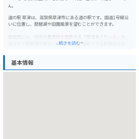
ん。
道の駅 草津は、滋賀県草津市にある道の駅です。国道1号線沿
いに位置し、琵琶湖や田園風景を望むことができます。
施設内には、地元の農産物を販売する「草津あぐりーん」や、
...続きを読む
近江牛や琵琶湖の幸など地元グルメが堪能できる飲食店があり
ます。
基本情報
バイク置き場は、施設の入口付近にあり、広々として停めやす
いです。道の駅 草津は、琵琶湖周辺のツーリングの拠点として
も最適です。
周辺には、琵琶湖博物館や水生植物公園みずの森など、観光ス
ポットも充実しています。特に、琵琶湖博物館は、琵琶湖の生
態系や歴史について学べる博物館として人気です。