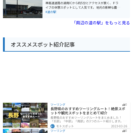
されているので安心です。 ツーリングの休憩場所として
神高速道路の湖南ICから約5分とアクセスが良く、ドラ
も最適です。 周辺には、日本庭園で有名な「水口歴史民
イブの休憩スポットとして人気です。 地元の新鮮な農産
俗資料館」や、豊かな自然を楽しめる「金勝山」など、
物が販売されている直売所や、近江牛や地元野菜を使っ
#道の駅
観光スポットも点在しています。
た料理が楽しめるレストランがあります。特に近江牛は
滋賀県が誇るブランド和牛なので、ぜひ味わってみてく
「周辺の道の駅」をもっと見る
ださい。 道の駅に隣接して、湖南三山の一つ、阿星山の
中腹にある長寿寺があります。聖徳太子の創建と伝えら
れる古刹で、紅葉の名所としても知られています。バイ
クで訪れる場合は、周辺の山の景色を楽しみながら走れ
オススメスポット紹介記事
るのも魅力です。 道の駅 妹子の郷は、地元の特産品やグ
ルメ、そして周辺の観光スポットも楽しめる便利な場所
です。ぜひ観光の itinerary に加えてみてください。
ツーリング
0
長野県のおすすめツーリングルート！絶景スポ
ットや観光スポットをまとめて紹介
長野県のおすすめツーリングルートをまとめました！
「北部」「中部」「南部」の3つのルート紹介します。諏
訪湖やビーナスラインのような全国でも有名なツーリン
モトスポット
2023-03-26
グスポットが多数あります。バイクで長野県にツーリン
ツーリング
0
グに行く際は参考にしてください。