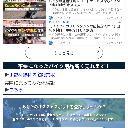
バイクの盗難保険＆ロードサービスならZutto
す。
RideClubがオススメ！
バイクは、1日に25台盗まれています。バイク盗難は自分
には関係ないと思っていませんか？万が一のために盗難
保険を検討しておきましょう。この記事ではオススメの
モトスポット
2024-06-03
バイク盗難保険「ZuttoRideClub」について解説します。
カスタム・整備
0
ロードサービスや会員限定特典などもあるので、お得な
【バイクのガソリンタンクの塗装方法は？】道
バイク盗難保険を探している人に最適です。
具や材料、手順を詳しく解説！
バイク好きは必見！この記事では、バイクのタンク塗装
に必要な道具や材料、手順について解説しています。実
はバイクのタンクを塗装すると、傷や錆を修復でき、タ
モトスポット
2025-02-17
ンクの長持ちにつながります。この記事を読めば、自分
でバイクのタンクを塗装する方法がわかるでしょう。
もっと見る
不要になったバイク用品高く売れます！
▶︎
手数料無料の宅配買取
実際に売ってみた体験談
▶︎
こちら
あなたのオススメスポットを登録しませんか？
モトスポットでは、皆様からオススメスポットを募集しています！
全ライダーのための最高なサービス作りに、ご協力よろしくお願いいたします。