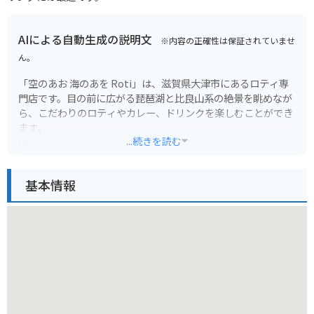
AIによる自動生成の説明文
※内容の正確性は保証されていませ
ん。
「空のあお 海のあを Roti」は、滋賀県大津市にあるロティ専
門店です。目の前に広がる琵琶湖と比良山系の絶景を眺めなが
ら、こだわりのロティやカレー、ドリンクを楽しむことができ
ます。
...続きを読む
店内は明るく開放的で、カウンター席からは琵琶湖を眺めるこ
とができます。テラス席もあり、天気の良い日には、心地よい
基本情報
風を感じながら食事を楽しむことができます。
ロティは、注文を受けてから生地を焼き上げるため、外はパリ
パリ、中はモチモチとした食感が楽しめます。カレーは、スパ
イスの配合にこだわっており、風味豊かで奥深い味わいです。
バイクで行く場合は、お店の前に駐車場があります。琵琶湖大
橋を渡ってすぐの場所に位置しているので、ツーリングの休憩
にもおすすめです。