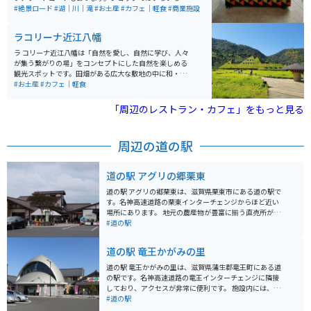
種類の明太子や明太子の加工品を購入することができま
#絶景ロード
#湖｜川｜滝
#お土産
#カフェ｜軽食
#商業施設
す。
ラコリーナ近江八幡
ラ コリーナ近江八幡は「自然を愛し、自然に学び、人々
が集う繋がりの場」をコンセプトにした自然を楽しめる
観光スポットです。田畑がある広大な敷地の中に和・洋
菓子のメインショップをはじめ、自社農園のキャンディ
#お土産
#カフェ｜軽食
ーファーム、本社、飲食店、マルシェ、専門ショップ、
パンショップなど、様々な施設があります。 滋賀県の定
「周辺のレストラン・カフェ」をもっと見る
番手土産バームクーヘンが有名なクラブハリエのショッ
プもあります。屋根一面が芝におおわれたメインショッ
プや百本以上もの栗の木を使って建てられたカステラシ
周辺の道の駅
ョップなど自然を感じながらゆったりと過ごせます。
道の駅 アグリの郷栗東
道の駅 アグリの郷栗東は、滋賀県栗東市にある道の駅で
す。名神高速道路の栗東インターチェンジからほど近い
場所にあります。 地元の農産物が豊富に揃う直売所が人
気で、新鮮な野菜や果物がお手頃価格で購入できます。
#道の駅
特におすすめは、栗東市の名産品である「栗東野菜」で
す。 また、近江牛を使った料理が味わえるレストラン
道の駅 竜王かがみの里
や、地元産の食材を使った軽食コーナーもあります。 バ
イクで訪れる場合、道の駅には広々とした駐車場が完備
道の駅 竜王かがみの里は、滋賀県蒲生郡竜王町にある道
されているので安心です。 ツーリングの休憩場所として
の駅です。名神高速道路の竜王インターチェンジに隣接
も最適です。 周辺には、日本庭園で有名な「水口歴史民
しており、アクセスが非常に便利です。 施設内には、地
俗資料館」や、豊かな自然を楽しめる「金勝山」など、
元の新鮮な農産物を販売する「かがみの里市場」や、近
#道の駅
観光スポットも点在しています。
江牛など地元食材を使った料理が楽しめるレストランが