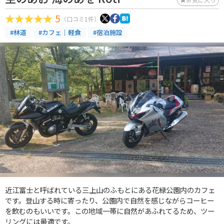
5
（口コミ1件）
#林道
#カフェ｜軽食
#宿泊施設
近江富士と呼ばれている三上山のふもとにある花緑公園内のカフェ
です。登山する時に寄ったり、公園内で自然を感じながらコーヒー
を飲むのもいいです。この地域一帯に自然があふれてるため、ツー
リングには最適です。