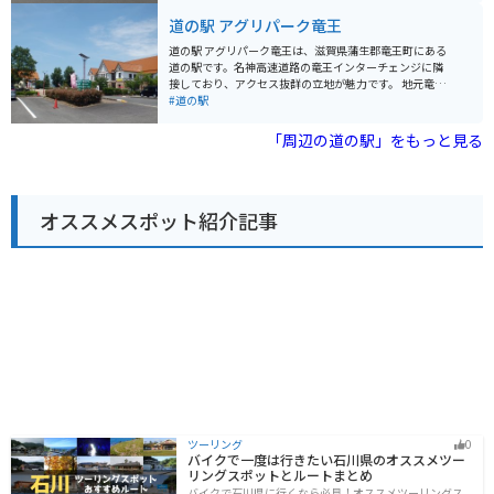
あります。特に、近江牛を使ったコロッケやメンチカツ
道の駅 アグリパーク竜王
などの揚げ物は人気です。 バイクで訪れる場合、道の駅
には広い駐車場が完備されているので安心です。また、
道の駅 アグリパーク竜王は、滋賀県蒲生郡竜王町にある
周辺には、琵琶湖や比叡山など、ツーリングに最適なス
道の駅です。名神高速道路の竜王インターチェンジに隣
ポットがたくさんあります。竜王かがみの里は、ツーリ
接しており、アクセス抜群の立地が魅力です。 地元竜王
ングの休憩場所としても最適な場所と言えるでしょう。
町で採れた新鮮な野菜や果物が人気で、特に近江牛や地
#道の駅
竜王町は、ぶどうやみかんなどの果物栽培が盛んな地域
元産のお米を使ったお弁当やお惣菜も販売しており、ド
です。道の駅でも、旬の果物を購入することができま
ライブ中の食事にも最適です。 施設内には、近江牛が堪
「周辺の道の駅」をもっと見る
す。お土産には、地元産の果物を使ったジャムやジュー
能できるレストランや、地元産の食材を使った料理を提
スもおすすめです。
供するフードコートもあり、ゆっくりと食事を楽しむこ
ともできます。竜王町の特産品を販売するショップで
は、お土産探しにも最適です。 バイクで訪れる場合、道
オススメスポット紹介記事
の駅には広い駐車場が完備されているので安心です。ま
た、道の駅周辺には、三上山や希望が丘文化公園など、
自然豊かな観光スポットも点在しており、ツーリングの
拠点としてもおすすめです。 周辺道路は交通量が多い区
間もあるため、走行には注意が必要です。
ツーリング
0
バイクで一度は行きたい石川県のオススメツー
リングスポットとルートまとめ
バイクで石川県に行くなら必見！オススメツーリングス