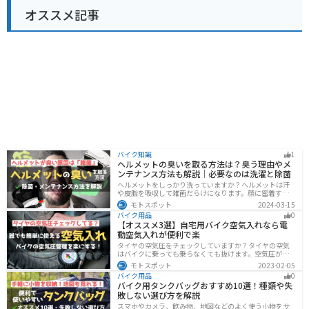
オススメ記事
バイク知識
1
ヘルメットの臭いを取る方法は？臭う理由やメ
ンテナンス方法も解説｜必要なのは洗濯と除菌
ヘルメットをしっかり洗っていますか？ヘルメットは汗
や皮脂を吸収して雑菌だらけになります。顔に密着する
物なのでしっかりと除菌・消臭をする必要があります。
モトスポット
2024-03-15
この記事では、ヘルメットをまるっと綺麗にする方法を
バイク用品
0
まとめました。まだメンテナンスをしたことがないとい
【オススメ3選】自宅用バイク空気入れなら電
う人はぜひ参考にしてください。
動空気入れが便利で楽
タイヤの空気圧をチェックしていますか？タイヤの空気
はバイクに乗っても乗らなくても抜けます。空気圧が下
がると走行性能・燃費・安全性に影響します。空気圧は
モトスポット
2023-02-05
常に自分で管理できるようにしておきましょう。楽に使
バイク用品
0
えるオススメ空気入れをまとめたので、参考にしてくだ
バイク用タンクバッグおすすめ10選！種類や失
さい。
敗しない選び方を解説
スマホやカメラ、飲み物、地図などのよく使う小物をサ