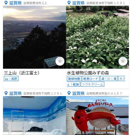
滋賀県
滋賀県
滋賀県野洲市三上
滋賀県草津市下物町１０９１
三上山（近江富士）
水生植物公園みずの森
山｜高原
動植物園
絶景ロード
湖｜川｜滝
カフ
ェ｜軽食
ソフトクリーム
滋賀県
滋賀県
滋賀県草津市下物町１０９１
滋賀県野洲市吉川４１８７