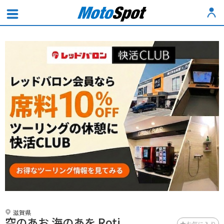
滋賀県
空のあお 海のあを Roti
お気に入り