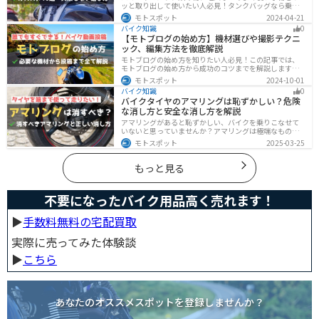
ッと取り出して使いたい人必見！タンクバッグなら乗車
中でも簡単に荷物を確認できます。脱着もマグネットや
モトスポット
2024-04-21
吸盤でつけるだけで非常に簡単、しっかり固定したい人
バイク知識
0
はベルトを使うこともできます。
【モトブログの始め方】機材選びや撮影テクニ
ック、編集方法を徹底解説
モトブログの始め方を知りたい人必見！この記事では、
モトブログの始め方から成功のコツまでを解説します。
実は、モトブログを始めるには機材をそろえる必要があ
モトスポット
2024-10-01
ります。記事を読めば、モトブログを成功させるための
バイク知識
0
コツを知ることが可能です。
バイクタイヤのアマリングは恥ずかしい？危険
な消し方と安全な消し方を解説
アマリングがあると恥ずかしい、バイクを乗りこなせて
いないと思っていませんか？アマリングは極端なもので
なければ全く問題ありません。しかし、気になるという
モトスポット
2025-03-25
方がいるのも事実です。この記事では消した方がいいア
マリングや消し方を解説します。
もっと見る
不要になったバイク用品高く売れます！
▶︎
手数料無料の宅配買取
実際に売ってみた体験談
▶︎
こちら
あなたのオススメスポットを登録しませんか？