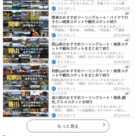
ポットとルートをまとめました！定番スポットから絶景
スポット、温泉、海、グルメなど様々なジャンルで楽し
モトスポット
2023-02-18
めます。バイクで石川ツーリングに行こうと思っている
ツーリング
0
人は、参考にしてください。
関東のおすすめツーリングルート！バイクで行
きたい絶景スポットや観光スポット紹介
関東のおすすめツーリングスポットをまとめました！
「茨城県」「栃木県」「群馬県」「埼玉県」「千葉県」
「東京都」「神奈川県」の各県の観光地紹介します。自
モトスポット
2023-09-06
然豊かな山々や湖、温泉地が点在し、四季折々の景色を
ツーリング
0
楽しめるスポットが多数あります。バイクで関東にツー
岡山県のおすすめツーリングルート！絶景スポ
リングに行く際は参考にしてください。
ットや観光スポットをまとめて紹介
岡山県のおすすめツーリングルートをまとめました！
「北部」「東部」「南部」の3つのルート紹介します。岡
山市や倉敷市など、歴史ある街並みも魅力的で、バイク
モトスポット
2024-06-03
ツーリングに最適なスポットが多数あります。バイクで
ツーリング
0
岡山県にツーリングに行く際は参考にしてください。
和歌山のおすすめツーリングルート！絶景スポ
ットや観光スポットをまとめて紹介
和歌山県のおすすめツーリングルートをまとめました！
「北部」「中部」「南部」の3つのルート紹介します。海
と山に囲まれた自然豊かなエリアが広がり、様々な楽し
モトスポット
2023-04-03
み方ができます。バイクで和歌山県にツーリングに行く
ツーリング
0
際は参考にしてください。
香川県のおすすめツーリングルート！絶景,観
光,グルメスポットを紹介
香川県のおすすめツーリングルートをまとめました！
「東部」「西部」「小豆島周辺」の3つのルート紹介しま
す。自然豊かな山から海、絶品グルメを満喫するツーリ
モトスポット
2023-03-06
ングができます。バイクで香川県にツーリングに行く際
は参考にしてください。
もっと見る