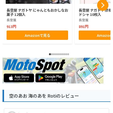
長登屋 ナガトヤ にゃんともおかしなお
長登屋 ナガトヤ 彦
菓子 12個入
ドシャ 10枚入
長登屋
長登屋
913円
891円
Amazonで見る
Amazo
空のあお 海のあを Rotiのレビュー