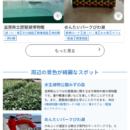
滋賀県立琵琶湖博物館
めんたいパークびわ湖
湖｜川｜滝
文化施設
商業施設
美術館
絶景ロード
湖｜川｜滝
お土産
カフェ
｜資料館
｜軽食
商業施設
もっと見る
周辺の景色が綺麗なスポット
水生植物公園みずの森
滋賀県ならではの琵琶湖に関する水生植物全般の植物園
です。蓮や睡蓮の違いなどを楽しく学ぶことができま
す。また、琵琶湖の歴史も学ぶことができます。 休日に
は市民による演奏会なども開催されており、恋人の聖地
#動植物園
#絶景ロード
#湖｜川｜滝
#カフェ｜軽食
にも認定されています。ゆるいお散歩デートにも最適な
#ソフトクリーム
場所です。アクセス道路も素敵な景色が楽しめます。
めんたいパークびわ湖
かねふくが運営する明太子専門のテーマパークです。入