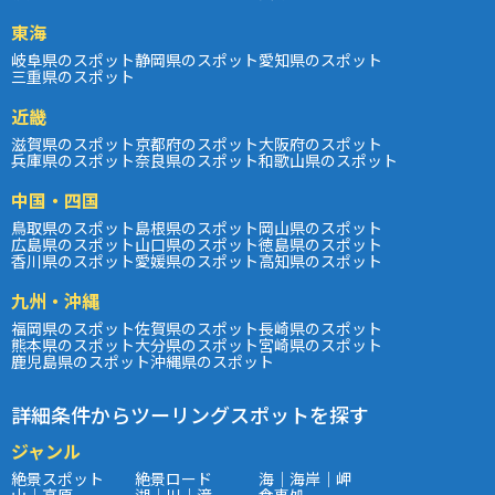
東海
岐阜県のスポット
静岡県のスポット
愛知県のスポット
三重県のスポット
近畿
滋賀県のスポット
京都府のスポット
大阪府のスポット
兵庫県のスポット
奈良県のスポット
和歌山県のスポット
中国・四国
鳥取県のスポット
島根県のスポット
岡山県のスポット
広島県のスポット
山口県のスポット
徳島県のスポット
香川県のスポット
愛媛県のスポット
高知県のスポット
九州・沖縄
福岡県のスポット
佐賀県のスポット
長崎県のスポット
熊本県のスポット
大分県のスポット
宮崎県のスポット
鹿児島県のスポット
沖縄県のスポット
詳細条件からツーリングスポットを探す
ジャンル
絶景スポット
絶景ロード
海｜海岸｜岬
山｜高原
湖｜川｜滝
食事処