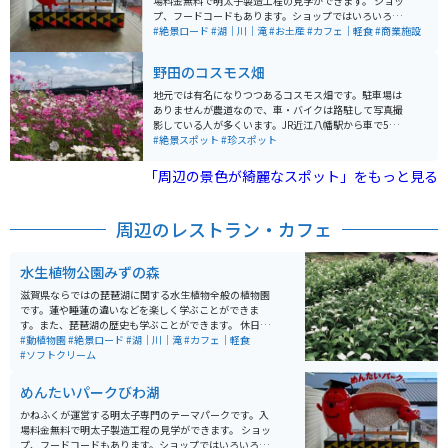
場料金無料で明太子製造工程の見学ができます。 ショッ
プ、フードコードもあります。ショップではいろいろな
種類の明太子や明太子の加工品を購入することができま
#絶景ロード
#湖｜川｜滝
#お土産
#カフェ｜軽食
#商業施設
す。
野田のコスモス畑
地元では有名になりつつあるコスモス畑です。駐車場は
ありませんが農道なので、車・バイクは路駐して写真撮
影している人が多くいます。JR近江八幡駅から車で5分
程度でアクセスも良いので、コスモスシーズンの秋の休
#絶景スポット
#珍スポット
日は多少混雑します。 近くにある人気観光地「ラ・コリ
ーナ」「八幡堀」と合わせてシーズンがあえば立ち寄る
「周辺の景色が綺麗なスポット」をもっと見る
のがオススメです。
周辺のレストラン・カフェ
水生植物公園みずの森
滋賀県ならではの琵琶湖に関する水生植物全般の植物園
です。蓮や睡蓮の違いなどを楽しく学ぶことができま
す。また、琵琶湖の歴史も学ぶことができます。 休日に
は市民による演奏会なども開催されており、恋人の聖地
#動植物園
#絶景ロード
#湖｜川｜滝
#カフェ｜軽食
にも認定されています。ゆるいお散歩デートにも最適な
#ソフトクリーム
場所です。アクセス道路も素敵な景色が楽しめます。
めんたいパークびわ湖
かねふくが運営する明太子専門のテーマパークです。入
場料金無料で明太子製造工程の見学ができます。 ショッ
プ、フードコードもあります。ショップではいろいろな