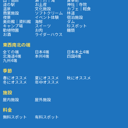
道の駅
お土産
神社｜寺院
温泉
文化施設
カフェ｜軽食
商業施設
ソフトクリーム
林道
夜景
イベント体験
宿泊施設
美術館｜資料館
海鮮
ダム
キャンプ場
スイーツ
珍スポット
動植物園
お肉
麺類
お酒
ライダーハウス
東西南北の端
全ての端
日本4端
日本本土4端
北海道4端
本州4端
四国4端
九州4端
季節
春にオススメ
夏にオススメ
秋にオススメ
冬にオススメ
年中オススメ
施設
屋内施設
屋外施設
料金
無料スポット
有料スポット