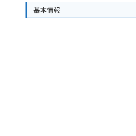
基本情報
バイクで訪れる場合は、周辺に駐車場が少ないため、