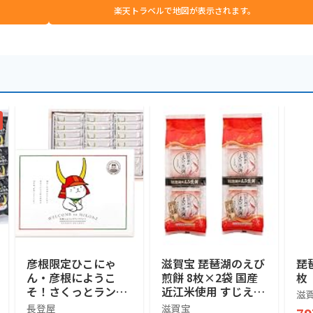
楽天トラベルで地図が表示されます。
彦根限定ひこにゃ
滋賀宝 琵琶湖のえび
琵
ん・彦根にようこ
煎餅 8枚×2袋 国産
枚
そ！さくっとラング
近江米使用 すじえび
滋
ドシャ（大） 18枚
おかき おやつ
長登屋
滋賀宝