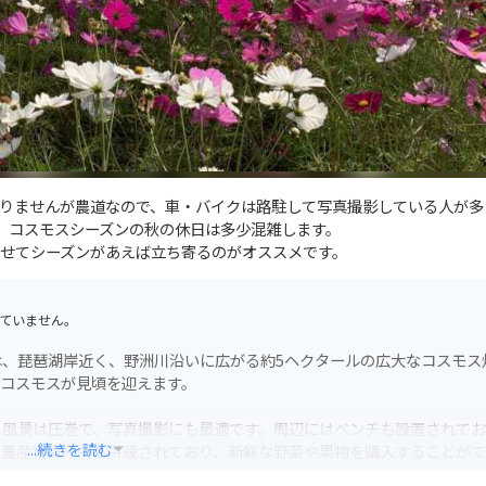
りませんが農道なので、車・バイクは路駐して写真撮影している人が多
で、コスモスシーズンの秋の休日は多少混雑します。
せてシーズンがあえば立ち寄るのがオススメです。
ていません。
、琵琶湖岸近く、野洲川沿いに広がる約5ヘクタールの広大なコスモス
本のコスモスが見頃を迎えます。
る風景は圧巻で、写真撮影にも最適です。周辺にはベンチも設置されてお
...続きを読む
の農産物直売所も併設されており、新鮮な野菜や果物を購入することが