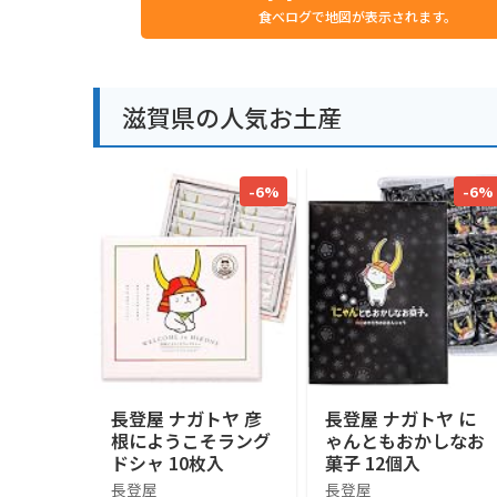
食べログで地図が表示されます。
滋賀県の人気お土産
-6%
-6%
長登屋 ナガトヤ 彦
長登屋 ナガトヤ に
根にようこそラング
ゃんともおかしなお
ドシャ 10枚入
菓子 12個入
長登屋
長登屋