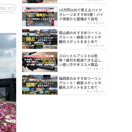
イルド
お気に入り
10万円以内で買えるバイク
ガレージおすすめ9選！バイ
ク保管から整備まで自宅で
楽々
モトスポット
岡山県のおすすめツーリン
グルート！絶景スポットや
観光スポットをまとめて紹
介
モトスポット
スロットルアシストは危
険？疲労を軽減できる正し
い使い方やオススメ商品を
紹介
モトスポット
福岡県のおすすめツーリン
グルート！絶景スポットや
観光スポットをまとめて紹
介
モトスポット