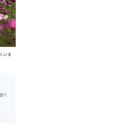
くいま
畑で
り、
できま