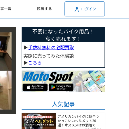
記事一覧
投稿する
ログイン
不要になったバイク用品！
高く売れます！
▶︎
手数料無料の宅配買取
実際に売ってみた体験談
▶︎
こちら
人気記事
アメリカンバイクに似合う
かっこいいヘルメット20
選！オススメはお洒落でワ
モトスポット