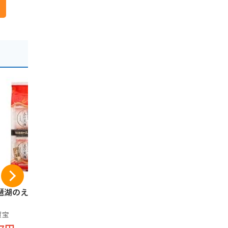
-6%
琶湖のえび煎餅 8
長登屋 ナガトヤ ひ
【滋賀県お
こにゃんプリントク
根にようこ
ッキー缶 12枚入
ら焼(メープ
賀宝
8個
長登屋
長登屋