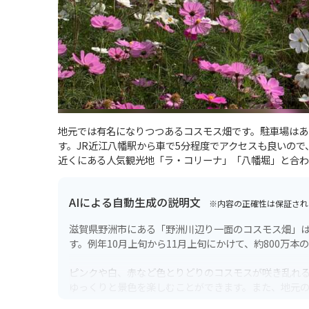
地元では有名になりつつあるコスモス畑です。駐車場はあ
す。JR近江八幡駅から車で5分程度でアクセスも良いの
近くにある人気観光地「ラ・コリーナ」「八幡堀」と合わ
AIによる自動生成の説明文
※内容の正確性は保証され
滋賀県野洲市にある「野洲川辺り一面のコスモス畑」は
す。例年10月上旬から11月上旬にかけて、約800万
ピンクや白、赤など色とりどりのコスモスが咲き乱れ
ゆっくりと景色を楽しむことができます。また、地元
す。