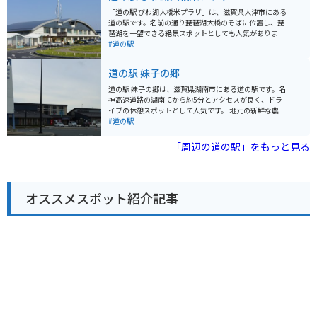
には広い駐車場が完備されているので安心です。また、
「道の駅 びわ湖大橋米プラザ」は、滋賀県大津市にある
周辺には、琵琶湖や比叡山など、ツーリングに最適なス
道の駅です。名前の通り琵琶湖大橋のそばに位置し、琵
ポットがたくさんあります。竜王かがみの里は、ツーリ
琶湖を一望できる絶景スポットとしても人気がありま
ングの休憩場所としても最適な場所と言えるでしょう。
す。 施設内には、地元の新鮮な農産物を販売する直売所
#道の駅
竜王町は、ぶどうやみかんなどの果物栽培が盛んな地域
や、近江牛など滋賀の特産品を販売するお土産コーナ
です。道の駅でも、旬の果物を購入することができま
ー、琵琶湖を眺めながら食事を楽しめるレストランがあ
道の駅 妹子の郷
す。お土産には、地元産の果物を使ったジャムやジュー
ります。 レストランでは、近江牛を使ったメニューや、
スもおすすめです。
琵琶湖でとれた魚の料理などが人気です。 バイクで訪れ
道の駅 妹子の郷は、滋賀県湖南市にある道の駅です。名
る場合、道の駅には広い駐車場が完備されているので安
神高速道路の湖南ICから約5分とアクセスが良く、ドラ
心です。琵琶湖大橋を渡って、湖周道路をツーリングす
イブの休憩スポットとして人気です。 地元の新鮮な農産
るのもおすすめです。 周辺には、国の名勝に指定されて
物が販売されている直売所や、近江牛や地元野菜を使っ
#道の駅
いる「旧竹林院庭園」や、豊かな自然を楽しめる「なぎ
た料理が楽しめるレストランがあります。特に近江牛は
さ公園」など、観光スポットも充実しています。
滋賀県が誇るブランド和牛なので、ぜひ味わってみてく
「周辺の道の駅」をもっと見る
ださい。 道の駅に隣接して、湖南三山の一つ、阿星山の
中腹にある長寿寺があります。聖徳太子の創建と伝えら
れる古刹で、紅葉の名所としても知られています。バイ
クで訪れる場合は、周辺の山の景色を楽しみながら走れ
オススメスポット紹介記事
るのも魅力です。 道の駅 妹子の郷は、地元の特産品やグ
ルメ、そして周辺の観光スポットも楽しめる便利な場所
です。ぜひ観光の itinerary に加えてみてください。