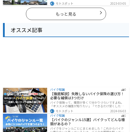
蘇の雄大な自然を満喫できるスポットや温泉を満喫する
モトスポット
2023-03-05
ツーリングができます。バイクで大分県にツーリングに
行く際は参考にしてください。
もっと見る
オススメ記事
バイク知識
0
【徹底解説】失敗しないバイク保険の選び方！
必要な補償は3つだけ
バイク保険って、種類が多くて分かりづらいですよね。
「オススメの補償が知りたい」「できるだけ安くした
い」「自分に合った保険を知りたい」こういったことで
モトスポット
2024-06-03
悩んでいる方向けに、バイク保険の選び方・つけるべき
バイク知識
1
補償について解説します。
【バイクのジャンル15選】バイクってどんな種
類があるの？
バイクをジャンルごとにまとめました！これからバイク
に乗りたいと思っている人は、バイクの種類を知って気