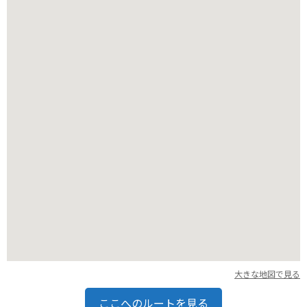
バイクで訪れる場合は、駐車場も広く、休憩場所としても最適
です。周辺には、白髭神社やメタセコイア並木など、観光スポ
ットも多いので、ツーリングの拠点としてもおすすめです。
大きな地図で見る
ここへのルートを見る