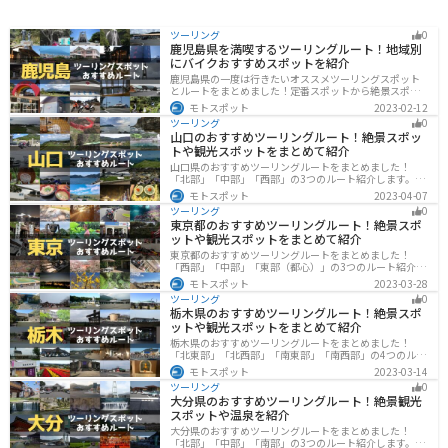
ツーリング
0
鹿児島県を満喫するツーリングルート！地域別
にバイクおすすめスポットを紹介
鹿児島県の一度は行きたいオススメツーリングスポット
とルートをまとめました！定番スポットから絶景スポッ
ト、温泉、山、海、グルメなど様々なジャンルで楽しめ
モトスポット
2023-02-12
ます。バイクで鹿児島ツーリングに行こうと思っている
ツーリング
0
人は、参考にしてください。
山口のおすすめツーリングルート！絶景スポッ
トや観光スポットをまとめて紹介
山口県のおすすめツーリングルートをまとめました！
「北部」「中部」「西部」の3つのルート紹介します。美
しい海岸線や山々を楽しむことができます。バイクで山
モトスポット
2023-04-07
口県にツーリングに行く際は参考にしてください。
ツーリング
0
東京都のおすすめツーリングルート！絶景スポ
ットや観光スポットをまとめて紹介
東京都のおすすめツーリングルートをまとめました！
「西部」「中部」「東部（都心）」の3つのルート紹介し
ます。西に行けば奥多摩の自然、東に行けば都心スポッ
モトスポット
2023-03-28
トと、自然も街も楽しめるスポットが多数あります。バ
ツーリング
0
イクで東京都にツーリングに行く際は参考にしてくださ
栃木県のおすすめツーリングルート！絶景スポ
い。
ットや観光スポットをまとめて紹介
栃木県のおすすめツーリングルートをまとめました！
「北東部」「北西部」「南東部」「南西部」の4つのルー
ト紹介します。日本を代表する神社や広大な山や滝、湖
モトスポット
2023-03-14
などを歴史や自然を満喫するツーリングができます。バ
ツーリング
0
イクで栃木県にツーリングに行く際は参考にしてくださ
大分県のおすすめツーリングルート！絶景観光
い。
スポットや温泉を紹介
大分県のおすすめツーリングルートをまとめました！
「北部」「中部」「南部」の3つのルート紹介します。阿