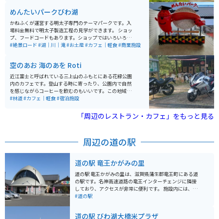
パンショップなど、様々な施設があります。 滋賀県の定
めんたいパークびわ湖
番手土産バームクーヘンが有名なクラブハリエのショッ
プもあります。屋根一面が芝におおわれたメインショッ
かねふくが運営する明太子専門のテーマパークです。入
プや百本以上もの栗の木を使って建てられたカステラシ
場料金無料で明太子製造工程の見学ができます。 ショッ
ョップなど自然を感じながらゆったりと過ごせます。
プ、フードコードもあります。ショップではいろいろな
種類の明太子や明太子の加工品を購入することができま
#絶景ロード
#湖｜川｜滝
#お土産
#カフェ｜軽食
#商業施設
す。
空のあお 海のあを Roti
近江富士と呼ばれている三上山のふもとにある花緑公園
内のカフェです。登山する時に寄ったり、公園内で自然
を感じながらコーヒーを飲むのもいいです。この地域一
帯に自然があふれてるため、ツーリングには最適です。
#林道
#カフェ｜軽食
#宿泊施設
「周辺のレストラン・カフェ」をもっと見る
周辺の道の駅
道の駅 竜王かがみの里
道の駅 竜王かがみの里は、滋賀県蒲生郡竜王町にある道
の駅です。名神高速道路の竜王インターチェンジに隣接
しており、アクセスが非常に便利です。 施設内には、地
元の新鮮な農産物を販売する「かがみの里市場」や、近
#道の駅
江牛など地元食材を使った料理が楽しめるレストランが
あります。特に、近江牛を使ったコロッケやメンチカツ
道の駅 びわ湖大橋米プラザ
などの揚げ物は人気です。 バイクで訪れる場合、道の駅