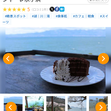
5
（口コミ1件）
#絶景スポット
#湖｜川｜滝
#食事処
#カフェ｜軽食
#スイ
ーツ