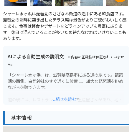
シャーレ水ヶ浜は琵琶湖のさざなみ街道の途中にある飲食店です。
琵琶湖の湖畔に突き出したテラス席は景色がよりご飯がおいしく感
じます。食事は軽食やデザートなどラインアップも豊富にありま
す。休日は混んでいることが多いため待たなければいけないことも
あります。
AIによる自動生成の説明文
※内容の正確性は保証されていませ
ん。
「シャーレ水ヶ浜」は、滋賀県高島市にある道の駅です。琵琶
湖の西側、白髭神社のすぐ近くに位置し、雄大な琵琶湖を眺め
ながら休憩できます。
...続きを読む
道の駅には、レストラン、カフェ、お土産屋さんがあり、地元
の食材を使った料理や特産品を楽しむことができます。中で
も、近江牛を使った料理や、琵琶湖で獲れた魚の料理がおすす
基本情報
めです。また、琵琶湖を一望できる展望台もあり、景色を楽し
むこともできます。