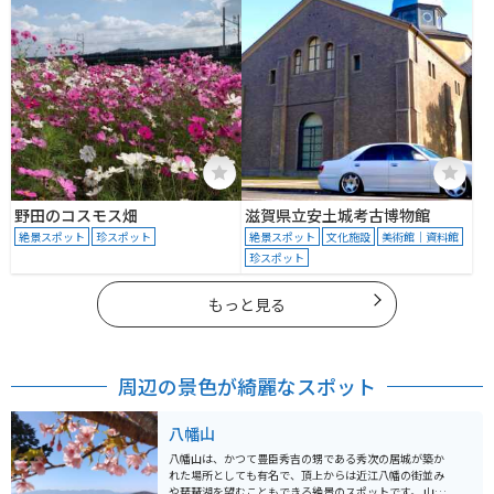
野田のコスモス畑
滋賀県立安土城考古博物館
絶景スポット
珍スポット
絶景スポット
文化施設
美術館｜資料館
珍スポット
もっと見る
周辺の景色が綺麗なスポット
八幡山
八幡山は、かつて豊臣秀吉の甥である秀次の居城が築か
れた場所としても有名で、頂上からは近江八幡の街並み
や琵琶湖を望むこともできる絶景のスポットです。 山頂