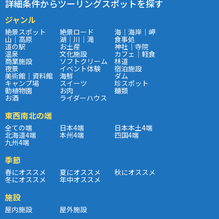
詳細条件からツーリングスポットを探す
ジャンル
絶景スポット
絶景ロード
海｜海岸｜岬
山｜高原
湖｜川｜滝
食事処
道の駅
お土産
神社｜寺院
温泉
文化施設
カフェ｜軽食
商業施設
ソフトクリーム
林道
夜景
イベント体験
宿泊施設
美術館｜資料館
海鮮
ダム
キャンプ場
スイーツ
珍スポット
動植物園
お肉
麺類
お酒
ライダーハウス
東西南北の端
全ての端
日本4端
日本本土4端
北海道4端
本州4端
四国4端
九州4端
季節
春にオススメ
夏にオススメ
秋にオススメ
冬にオススメ
年中オススメ
施設
屋内施設
屋外施設