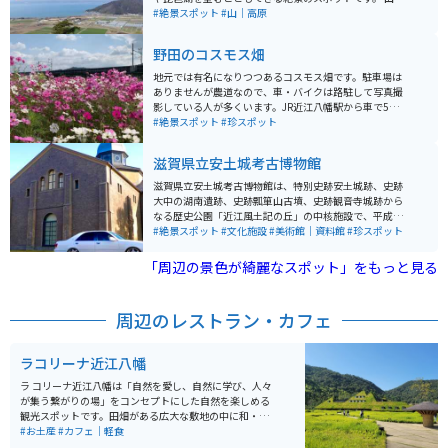
に続くロープウェイがあり、15分間隔で運行されてお
#絶景スポット
#山｜高原
り、一台に10～20人程度は乗れるくらいの大きさです。
4分ほどで山頂駅に着きます。往復料金は大人890円で
野田のコスモス畑
す。山頂に城跡や寺院もありますが、観光客の姿はまば
らでした。ゆっくり過ごすのには最適な場所です。 ただ
地元では有名になりつつあるコスモス畑です。駐車場は
し、出発の駅付近には無料の駐車場がありますが、近く
ありませんが農道なので、車・バイクは路駐して写真撮
にはクラブハリエの関連施設や観光スポットも多いの
影している人が多くいます。JR近江八幡駅から車で5分
で、かなり混雑しています。
程度でアクセスも良いので、コスモスシーズンの秋の休
#絶景スポット
#珍スポット
日は多少混雑します。 近くにある人気観光地「ラ・コリ
ーナ」「八幡堀」と合わせてシーズンがあえば立ち寄る
滋賀県立安土城考古博物館
のがオススメです。
滋賀県立安土城考古博物館は、特別史跡安土城跡、史跡
大中の湖南遺跡、史跡瓢箪山古墳、史跡観音寺城跡から
なる歴史公園「近江風土記の丘」の中核施設で、平成4
年に開館しました。 博物館内には2つの常設展示室が設
#絶景スポット
#文化施設
#美術館｜資料館
#珍スポット
けられています。第1の展示室では「考古」をテーマに弥
生時代、古墳時代の近江を体験でき、第2の展示室では
「周辺の景色が綺麗なスポット」をもっと見る
「中世・戦国時代」をテーマに、安土城やその他の城郭
の変遷、織田信長の人物像に迫ります。 さらに、企画展
示室では春と秋に特別展、夏と冬に企画展を開催してい
周辺のレストラン・カフェ
ます。また、博物館講座、体験博物館、お茶会、写生大
会、子ども考古学教室など、地域に開かれた親しみやす
い博物館となっています。 入館料は、大人900円、高大
ラコリーナ近江八幡
生640円、小中生420円、県内高齢者（65歳以上）460
円です。おしゃれな建物と一緒に車やバイクの写真が撮
ラ コリーナ近江八幡は「自然を愛し、自然に学び、人々
れるのでオススメです。
が集う繋がりの場」をコンセプトにした自然を楽しめる
観光スポットです。田畑がある広大な敷地の中に和・洋
菓子のメインショップをはじめ、自社農園のキャンディ
#お土産
#カフェ｜軽食
ーファーム、本社、飲食店、マルシェ、専門ショップ、