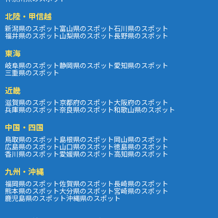
北陸・甲信越
新潟県のスポット
富山県のスポット
石川県のスポット
福井県のスポット
山梨県のスポット
長野県のスポット
東海
岐阜県のスポット
静岡県のスポット
愛知県のスポット
三重県のスポット
近畿
滋賀県のスポット
京都府のスポット
大阪府のスポット
兵庫県のスポット
奈良県のスポット
和歌山県のスポット
中国・四国
鳥取県のスポット
島根県のスポット
岡山県のスポット
広島県のスポット
山口県のスポット
徳島県のスポット
香川県のスポット
愛媛県のスポット
高知県のスポット
九州・沖縄
福岡県のスポット
佐賀県のスポット
長崎県のスポット
熊本県のスポット
大分県のスポット
宮崎県のスポット
鹿児島県のスポット
沖縄県のスポット