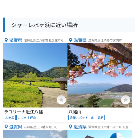
シャーレ水ヶ浜に近い場所
滋賀県
滋賀県
滋賀県近江八幡市北之庄町６１
滋賀県近江八幡市宮内町
５−１
ラコリーナ近江八幡
八幡山
お土産
カフェ｜軽食
絶景スポット
山｜高原
滋賀県
滋賀県
滋賀県近江八幡市野田町
滋賀県近江八幡市安土町下豊浦
６６７８