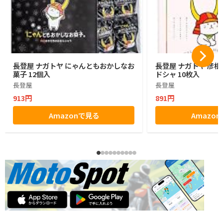
長登屋 ナガトヤ にゃんともおかしなお
長登屋 ナガトヤ 彦
菓子 12個入
ドシャ 10枚入
長登屋
長登屋
913円
891円
Amazonで見る
Amazo