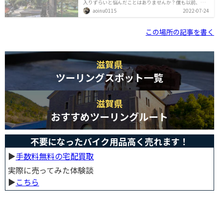
入りずらいと悩んだことはありませんか？僕も以前、つ
なぎを着ておしゃれなカフェに訪れて、店内が女性ばか
aoinu0115
2022-07-24
りで気まずくなった思い出があります。シャーレ水ヶ浜
は、そんなおしゃれなカフェですが、男性ライダーだけ
でも入りやすく、ツーリングの途中で立ち寄れるおすす
この場所の記事を書く
めのスポットです。この記事では、シャーレ水ヶ浜がラ
イダーでも入りやすい理由を解説しております。琵琶湖
ツーリングでカフェを探す参考にしてみてください！湖
畔につきだしたテラスはライダーも多い！シャーレ水ヶ
浜は、テラス席が湖畔につきだしていて、琵琶湖を一望
しながらランチが食べられます。きれ
滋賀県
ツーリングスポット一覧
滋賀県
おすすめツーリングルート
不要になったバイク用品高く売れます！
▶︎
手数料無料の宅配買取
実際に売ってみた体験談
▶︎
こちら