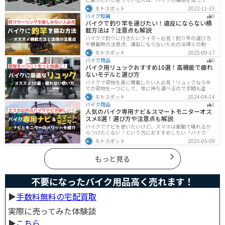
になる1台を見つけましょう。特徴やメリットデメリット
モトスポット
2022-11-15
なども記載しているので、デザインだけでなく性能から
バイク知識
0
もバイクを探せるようになると失敗しないバイク選びば
バイクで釣り竿を運びたい！違反にならない積
できるようになります。
載方法は？注意点も解説
バイクで釣りに行きたいライダー必見！釣り竿の運び方
や積載時の注意点、違反にならないための法律上の制限
を解説。風の影響やバランス、安全面のポイントを押さ
モトスポット
2025-09-17
えつつ、おすすめのロッドケース・ロッドホルダー・コ
バイク用品
0
ンパクトロッドも紹介。ツーリング途中に気軽に釣りを
バイク用リュックおすすめ10選！高機能で疲れ
楽しみたい方にも最適な情報が満載
ないモデルと選び方
バイクで荷物を楽に積載したい人必見！リュックなら全
ての荷物を一つにして、常に持ち運べるので手間も盗ま
れる心配もありません。腰や肩の負担を軽減して通勤通
モトスポット
2024-04-14
学・ツーリングを快適にできるオススメリュックを紹介
バイク用品
1
します。
人気のバイク専用ナビ＆スマートモニターオス
スメ8選！選び方や注意点も解説
バイクでナビを使いたいけど、スマホは振動で壊れるか
らつけたくない！という方におすすめしたい「バイク専
用ナビ」と「スマートモニター」をまとめてご紹介しま
モトスポット
2025-05-09
す。専用ナビなら耐久性もあり、オフラインでも使える
ので安心です。スマートモニターは、スマホと連動させ
てスマホの機能をそのまま利用できます。ドラレコや死
もっと見る
角警告、駐車場の振動検知など様々な便利機能も搭載さ
れています。
不要になったバイク用品高く売れます！
▶︎
手数料無料の宅配買取
実際に売ってみた体験談
▶︎
こちら