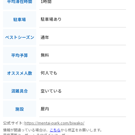
1時間
平均滞在時間
駐車場あり
駐車場
通年
ベストシーズン
無料
平均予算
何人でも
オススメ人数
空いている
混雑具合
屋内
施設
公式サイト:
https://mentai-park.com/biwako/
情報が間違っている場合は、
こちら
から修正をお願いします。
最終更新ユーザー：
未ログインユーザー