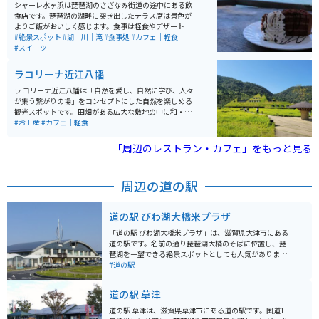
シャーレ水ヶ浜は琵琶湖のさざなみ街道の途中にある飲
食店です。琵琶湖の湖畔に突き出したテラス席は景色が
よりご飯がおいしく感じます。食事は軽食やデザートな
どラインアップも豊富にあります。休日は混んでいるこ
#絶景スポット
#湖｜川｜滝
#食事処
#カフェ｜軽食
とが多いため待たなければいけないこともあります。
#スイーツ
ラコリーナ近江八幡
ラ コリーナ近江八幡は「自然を愛し、自然に学び、人々
が集う繋がりの場」をコンセプトにした自然を楽しめる
観光スポットです。田畑がある広大な敷地の中に和・洋
菓子のメインショップをはじめ、自社農園のキャンディ
#お土産
#カフェ｜軽食
ーファーム、本社、飲食店、マルシェ、専門ショップ、
パンショップなど、様々な施設があります。 滋賀県の定
「周辺のレストラン・カフェ」をもっと見る
番手土産バームクーヘンが有名なクラブハリエのショッ
プもあります。屋根一面が芝におおわれたメインショッ
プや百本以上もの栗の木を使って建てられたカステラシ
周辺の道の駅
ョップなど自然を感じながらゆったりと過ごせます。
道の駅 びわ湖大橋米プラザ
「道の駅 びわ湖大橋米プラザ」は、滋賀県大津市にある
道の駅です。名前の通り琵琶湖大橋のそばに位置し、琵
琶湖を一望できる絶景スポットとしても人気がありま
す。 施設内には、地元の新鮮な農産物を販売する直売所
#道の駅
や、近江牛など滋賀の特産品を販売するお土産コーナ
ー、琵琶湖を眺めながら食事を楽しめるレストランがあ
道の駅 草津
ります。 レストランでは、近江牛を使ったメニューや、
琵琶湖でとれた魚の料理などが人気です。 バイクで訪れ
道の駅 草津は、滋賀県草津市にある道の駅です。国道1
る場合、道の駅には広い駐車場が完備されているので安