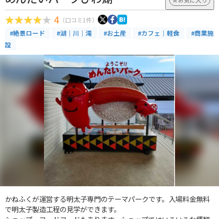
4
（口コミ1件）
#絶景ロード
#湖｜川｜滝
#お土産
#カフェ｜軽食
#商業施
設
かねふくが運営する明太子専門のテーマパークです。入場料金無料
で明太子製造工程の見学ができます。