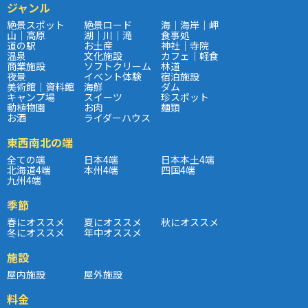
ジャンル
絶景スポット
絶景ロード
海｜海岸｜岬
山｜高原
湖｜川｜滝
食事処
道の駅
お土産
神社｜寺院
温泉
文化施設
カフェ｜軽食
商業施設
ソフトクリーム
林道
夜景
イベント体験
宿泊施設
美術館｜資料館
海鮮
ダム
キャンプ場
スイーツ
珍スポット
動植物園
お肉
麺類
お酒
ライダーハウス
東西南北の端
全ての端
日本4端
日本本土4端
北海道4端
本州4端
四国4端
九州4端
季節
春にオススメ
夏にオススメ
秋にオススメ
冬にオススメ
年中オススメ
施設
屋内施設
屋外施設
料金