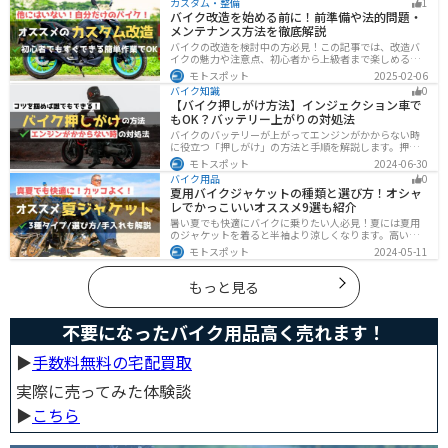
カスタム・整備
1
ともまとめたので、これからバイクを買おうとしている
バイク改造を始める前に！前準備や法的問題・
人は参考にしてください。
メンテナンス方法を徹底解説
バイクの改造を検討中の方必見！この記事では、改造バ
イクの魅力や注意点、初心者から上級者まで楽しめる改
造方法を紹介しています。実は、改造で補償内容や保険
モトスポット
2025-02-06
料が変わる場合があるため、保険会社への確認は必須で
バイク知識
0
す。この記事を読めば、安全に配慮しつつ、カスタムバ
【バイク押しがけ方法】インジェクション車で
イクを楽しむコツがわかります。
もOK？バッテリー上がりの対処法
バイクのバッテリーが上がってエンジンがかからない時
に役立つ「押しがけ」の方法と手順を解説します。押し
がけができるバイクとできないバイクがあるので、自分
モトスポット
2024-06-30
のバイクができるのか確認しておきましょう。
バイク用品
0
夏用バイクジャケットの種類と選び方！オシャ
レでかっこいいオススメ9選も紹介
暑い夏でも快適にバイクに乗りたい人必見！夏には夏用
のジャケットを着ると半袖より涼しくなります。高い透
湿性のフルメッシュ素材やハーフメッシュはもちろん、
モトスポット
2024-05-11
デザイン性に優れたテキスタイルジャケットもあるの
で、カッコよくバイクに乗りたい人でも使える装備があ
ります。
もっと見る
不要になったバイク用品高く売れます！
▶︎
手数料無料の宅配買取
実際に売ってみた体験談
▶︎
こちら