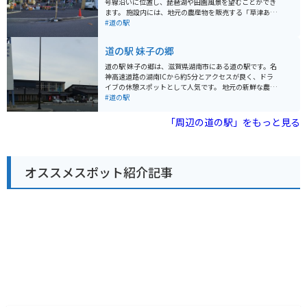
号線沿いに位置し、琵琶湖や田園風景を望むことができ
心です。琵琶湖大橋を渡って、湖周道路をツーリングす
ます。 施設内には、地元の農産物を販売する「草津あぐ
るのもおすすめです。 周辺には、国の名勝に指定されて
りーん」や、近江牛や琵琶湖の幸など地元グルメが堪能
#道の駅
いる「旧竹林院庭園」や、豊かな自然を楽しめる「なぎ
できる飲食店があります。 バイク置き場は、施設の入口
さ公園」など、観光スポットも充実しています。
付近にあり、広々として停めやすいです。道の駅 草津
道の駅 妹子の郷
は、琵琶湖周辺のツーリングの拠点としても最適です。
周辺には、琵琶湖博物館や水生植物公園みずの森など、
道の駅 妹子の郷は、滋賀県湖南市にある道の駅です。名
観光スポットも充実しています。特に、琵琶湖博物館
神高速道路の湖南ICから約5分とアクセスが良く、ドラ
は、琵琶湖の生態系や歴史について学べる博物館として
イブの休憩スポットとして人気です。 地元の新鮮な農産
人気です。
物が販売されている直売所や、近江牛や地元野菜を使っ
#道の駅
た料理が楽しめるレストランがあります。特に近江牛は
滋賀県が誇るブランド和牛なので、ぜひ味わってみてく
「周辺の道の駅」をもっと見る
ださい。 道の駅に隣接して、湖南三山の一つ、阿星山の
中腹にある長寿寺があります。聖徳太子の創建と伝えら
れる古刹で、紅葉の名所としても知られています。バイ
クで訪れる場合は、周辺の山の景色を楽しみながら走れ
オススメスポット紹介記事
るのも魅力です。 道の駅 妹子の郷は、地元の特産品やグ
ルメ、そして周辺の観光スポットも楽しめる便利な場所
です。ぜひ観光の itinerary に加えてみてください。