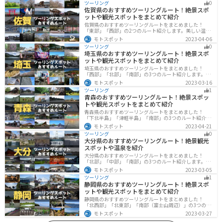
ツーリング
0
佐賀県のおすすめツーリングルート！絶景スポ
ットや観光スポットをまとめて紹介
佐賀県のおすすめツーリングルートをまとめました！
「東部」「西部」の2つのルート紹介します。美しい温泉
地や古墳群、歴史ある城や神社仏閣など、バイクツーリ
モトスポット
2023-04-06
ングに適したスポットが多数存在し、様々な楽しみ方が
ツーリング
0
できます。バイクで佐賀県にツーリングに行く際は参考
埼玉県のおすすめツーリングルート！絶景スポ
にしてください。
ットや観光スポットをまとめて紹介
埼玉県のおすすめツーリングルートをまとめました！
「西部」「北部」「南部」の3つのルート紹介します。自
然豊かな西側と街中の東側で違った楽しみ方ができま
モトスポット
2023-03-16
す。バイクで埼玉県にツーリングに行く際は参考にして
ツーリング
1
ください。
青森のおすすめツーリングルート！絶景スポッ
トや観光スポットをまとめて紹介
青森県のおすすめツーリングルートをまとめました！
「下北半島」「津軽半島」「南部」の3つのルート紹介し
ます。自然に恵まれた風光明媚な景色や歴史文化に触れ
モトスポット
2023-04-21
られる観光スポットが多くあります。バイクで青森県に
ツーリング
0
ツーリングに行く際は参考にしてください。
大分県のおすすめツーリングルート！絶景観光
スポットや温泉を紹介
大分県のおすすめツーリングルートをまとめました！
「北部」「中部」「南部」の3つのルート紹介します。阿
蘇の雄大な自然を満喫できるスポットや温泉を満喫する
モトスポット
2023-03-05
ツーリングができます。バイクで大分県にツーリングに
ツーリング
1
行く際は参考にしてください。
静岡県のおすすめツーリングルート！絶景スポ
ットや観光スポットをまとめて紹介
静岡県のおすすめツーリングルートをまとめました！
「北西部」「北東部」「南部（富士山周辺）」の3つのル
ート紹介します。富士山を中心に自然豊かな景色や食事
モトスポット
2023-03-27
を楽しめるスポットが多数あります。バイクで静岡県に