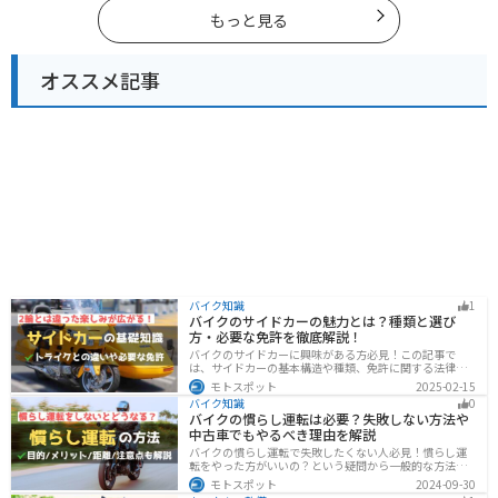
ツーリングに行く際は参考にしてください。
もっと見る
オススメ記事
バイク知識
1
バイクのサイドカーの魅力とは？種類と選び
方・必要な免許を徹底解説！
バイクのサイドカーに興味がある方必見！この記事で
は、サイドカーの基本構造や種類、免許に関する法律、
メンテナンス方法を解説しています。実は、サイドカー
モトスポット
2025-02-15
は法律上、二輪車として扱われるため、排気量に応じた
バイク知識
0
二輪免許が必要です。この記事を読めば、サイドカーの
バイクの慣らし運転は必要？失敗しない方法や
正しい楽しみ方がわかります。
中古車でもやるべき理由を解説
バイクの慣らし運転で失敗したくない人必見！慣らし運
転をやった方がいいの？という疑問から一般的な方法、
メーカ推奨の方法まで具体的に解説します。注意点や中
モトスポット
2024-09-30
古車でもやった方がいいのか慣らし運転後にやるべきこ