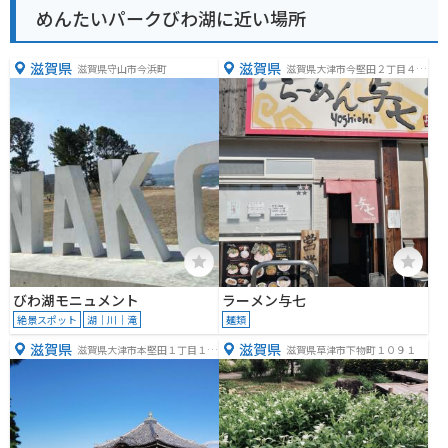
めんたいパークびわ湖に近い場所
滋賀県
滋賀県
滋賀県守山市今浜町
滋賀県大津市今堅田２丁目４０
−２５
びわ湖モニュメント
ラーメン与七
絶景スポット
湖｜川｜滝
麺類
滋賀県
滋賀県
滋賀県大津市本堅田１丁目１６
滋賀県草津市下物町１０９１
−１８