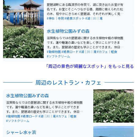
琵琶湖畔にある臨済宗の寺院で、湖に突き出たお堂が有
名です。お堂とそこへつながる橋、周囲に植えられた松
の木、穏やかにきらめく琵琶湖、それぞれが美しく見と
れてしまうほどの絶景です。 周囲の道は狭く、駐車場か
#神社｜寺院
#絶景スポット
#湖｜川｜滝
らは多少歩きますが、駐車料金は無料です。
水生植物公園みずの森
滋賀県ならではの琵琶湖に関する水生植物全般の植物園
です。蓮や睡蓮の違いなどを楽しく学ぶことができま
す。また、琵琶湖の歴史も学ぶことができます。 休日に
は市民による演奏会なども開催されており、恋人の聖地
#動植物園
#絶景ロード
#湖｜川｜滝
#カフェ｜軽食
にも認定されています。ゆるいお散歩デートにも最適な
#ソフトクリーム
場所です。アクセス道路も素敵な景色が楽しめます。
「周辺の景色が綺麗なスポット」をもっと見る
周辺のレストラン・カフェ
水生植物公園みずの森
滋賀県ならではの琵琶湖に関する水生植物全般の植物園
です。蓮や睡蓮の違いなどを楽しく学ぶことができま
す。また、琵琶湖の歴史も学ぶことができます。 休日に
は市民による演奏会なども開催されており、恋人の聖地
#動植物園
#絶景ロード
#湖｜川｜滝
#カフェ｜軽食
にも認定されています。ゆるいお散歩デートにも最適な
#ソフトクリーム
場所です。アクセス道路も素敵な景色が楽しめます。
シャーレ水ヶ浜