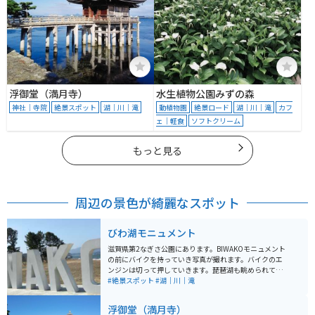
浮御堂（満月寺）
水生植物公園みずの森
神社｜寺院
絶景スポット
湖｜川｜滝
動植物園
絶景ロード
湖｜川｜滝
カフ
ェ｜軽食
ソフトクリーム
もっと見る
周辺の景色が綺麗なスポット
びわ湖モニュメント
滋賀県第2なぎさ公園にあります。BIWAKOモニュメント
の前にバイクを持っていき写真が撮れます。バイクのエ
ンジンは切って押していきます。琵琶湖も眺められて一
緒に写真も撮れるのでおすすめです。琵琶湖が近いので
#絶景スポット
#湖｜川｜滝
春夏に行くと風がとても気持ち良いです。
浮御堂（満月寺）