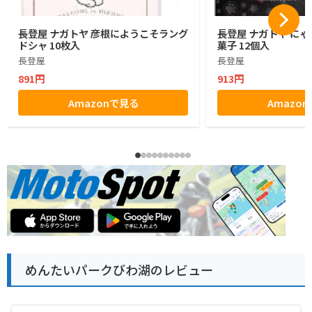
長登屋 ナガトヤ 彦根にようこそラング
長登屋 ナガトヤ に
ドシャ 10枚入
菓子 12個入
長登屋
長登屋
891円
913円
Amazonで見る
Amazo
めんたいパークびわ湖のレビュー