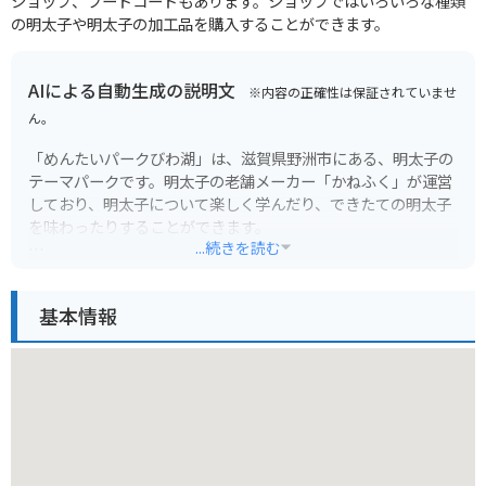
ショップ、フードコードもあります。ショップではいろいろな種類
の明太子や明太子の加工品を購入することができます。
AIによる自動生成の説明文
※内容の正確性は保証されていませ
ん。
「めんたいパークびわ湖」は、滋賀県野洲市にある、明太子の
テーマパークです。明太子の老舗メーカー「かねふく」が運営
しており、明太子について楽しく学んだり、できたての明太子
を味わったりすることができます。
...続きを読む
工場直売店では、定番の明太子はもちろん、ここでしか買えな
い限定商品も販売しています。試食も充実しているので、色々
基本情報
試して、お気に入りを見つけてみてください。フードコーナー
では、明太子を使ったグルメを堪能できます。明太子好きには
たまらない、焼きたての「ジャンボおにぎり」はおすすめで
す。
バイクで行く場合は、駐車場も広々としているので安心です。
琵琶湖を眺めながらツーリングを楽しんだ後に、立ち寄ってみ
てはいかがでしょうか。