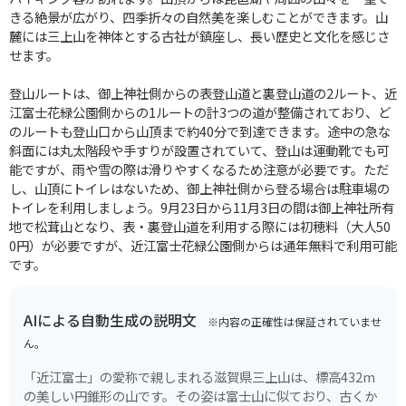
きる絶景が広がり、四季折々の自然美を楽しむことができます。山
麓には三上山を神体とする古社が鎮座し、長い歴史と文化を感じさ
せます。
登山ルートは、御上神社側からの表登山道と裏登山道の2ルート、近
江富士花緑公園側からの1ルートの計3つの道が整備されており、ど
のルートも登山口から山頂まで約40分で到達できます。途中の急な
斜面には丸太階段や手すりが設置されていて、登山は運動靴でも可
能ですが、雨や雪の際は滑りやすくなるため注意が必要です。ただ
し、山頂にトイレはないため、御上神社側から登る場合は駐車場の
トイレを利用しましょう。9月23日から11月3日の間は御上神社所有
地で松茸山となり、表・裏登山道を利用する際には初穂料（大人50
0円）が必要ですが、近江富士花緑公園側からは通年無料で利用可能
です。
AIによる自動生成の説明文
※内容の正確性は保証されていませ
ん。
「近江富士」の愛称で親しまれる滋賀県三上山は、標高432m
の美しい円錐形の山です。その姿は富士山に似ており、古くか