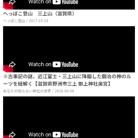
へっぽこ登山 三上山（滋賀県）
へっぽこ登山 / 2017-10-18
※古事記の謎。近江富士・三上山に降臨した鍛冶の神のル
ーツを紐解く【滋賀県野洲市三上 御上神社奥宮】
あなたの知らない神社の世界 / 2026-06-06