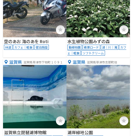
空のあお 海のあを Roti
水生植物公園みずの森
林道
カフェ｜軽食
宿泊施設
動植物園
絶景ロード
湖｜川｜滝
カフ
ェ｜軽食
ソフトクリーム
滋賀県
滋賀県
滋賀県草津市下物町１０９１
滋賀県草津市志那町他
滋賀県立琵琶湖博物館
湖岸緑地公園