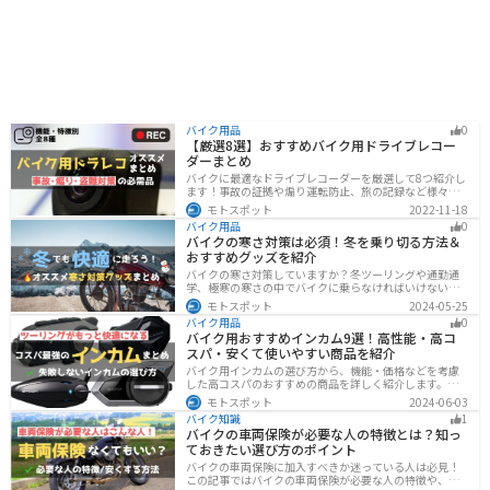
バイク用品
0
【厳選8選】おすすめバイク用ドライブレコー
ダーまとめ
バイクに最適なドライブレコーダーを厳選して8つ紹介し
ます！事故の証拠や煽り運転防止、旅の記録など様々な
役に立つドライブコーダー、何を選べばいいか迷ってい
モトスポット
2022-11-18
る方に特徴別にまとめました。
バイク用品
0
バイクの寒さ対策は必須！冬を乗り切る方法＆
おすすめグッズを紹介
バイクの寒さ対策していますか？冬ツーリングや通勤通
学、極寒の寒さの中でバイクに乗らなければいけない時
でも快適に乗る方法をまとめました！オススメの寒さ対
モトスポット
2024-05-25
策グッズも紹介しているので、これで寒い冬でも快適に
バイク用品
0
バイクに乗りましょう！
バイク用おすすめインカム9選！高性能・高コ
スパ・安くて使いやすい商品を紹介
バイク用インカムの選び方から、機能・価格などを考慮
した高コスパのおすすめの商品を詳しく紹介します。初
心者からベテランライダーまで、マスツーやソロツーに
モトスポット
2024-06-03
適した最適なインカムを見つけるための参考にしてくだ
バイク知識
1
さい。
バイクの車両保険が必要な人の特徴とは？知っ
ておきたい選び方のポイント
バイクの車両保険に加入すべきか迷っている人は必見！
この記事ではバイクの車両保険が必要な人の特徴や、車