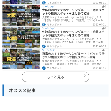
の4つのルート紹介します。古い町並みや神社仏閣、自然
モトスポット
2023-03-31
に囲まれた風光明媚なスポットが数多く存在し、様々な
ツーリング
0
楽しみ方ができます。バイクで京都府にツーリングに行
大阪府のおすすめツーリングルート！絶景スポ
く際は参考にしてください。
ットや観光スポットをまとめて紹介
大阪府のおすすめツーリングルートをまとめました！
「北部」「中部（市街地）」「南東部」の3つのルート紹
介します。歴史と近代が融合した魅力的なエリアで様々
モトスポット
2023-04-01
な楽しみ方ができます。バイクで大阪府にツーリングに
ツーリング
0
行く際は参考にしてください。
佐渡島のおすすめツーリングルート！絶景スポ
ットや観光スポットをまとめて紹介
佐渡島のおすすめツーリングルートをまとめました！
「北部」「南部」の2つのルート紹介します。豊かな自然
と歴史的なスポット、トキなどの貴重な動物を見られる
モトスポット
2023-04-23
スポットが多数あります。バイクで佐渡島にツーリング
ツーリング
1
に行く際は参考にしてください。
東海のおすすめツーリングルート！バイクで行
きたい絶景スポットや観光スポット紹介
東海のおすすめツーリングスポットをまとめました！
「岐阜県」「静岡県」「愛知県」「三重県」の各県の観
光地紹介します。自然豊かな山々や湖、温泉地が点在
モトスポット
2023-09-05
し、四季折々の景色を楽しめるスポットが多数ありま
す。バイクで東海にツーリングに行く際は参考にしてく
ださい。
もっと見る
オススメ記事