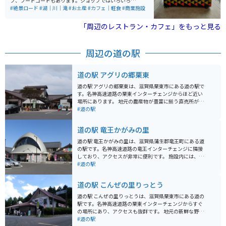
プ、フードコードもあります。ショップではいろいろな
種類の明太子や明太子の加工品を購入することができま
#絶景ロード
#湖｜川｜滝
#お土産
#カフェ｜軽食
#商業施設
す。
「周辺のレストラン・カフェ」をもっと見る
周辺の道の駅
道の駅 アグリの郷栗東
道の駅 アグリの郷栗東は、滋賀県栗東市にある道の駅で
す。名神高速道路の栗東インターチェンジからほど近い
場所にあります。 地元の農産物が豊富に揃う直売所が人
気で、新鮮な野菜や果物がお手頃価格で購入できます。
#道の駅
特におすすめは、栗東市の名産品である「栗東野菜」で
す。 また、近江牛を使った料理が味わえるレストラン
道の駅 竜王かがみの里
や、地元産の食材を使った軽食コーナーもあります。 バ
イクで訪れる場合、道の駅には広々とした駐車場が完備
道の駅 竜王かがみの里は、滋賀県蒲生郡竜王町にある道
されているので安心です。 ツーリングの休憩場所として
の駅です。名神高速道路の竜王インターチェンジに隣接
も最適です。 周辺には、日本庭園で有名な「水口歴史民
しており、アクセスが非常に便利です。 施設内には、地
俗資料館」や、豊かな自然を楽しめる「金勝山」など、
元の新鮮な農産物を販売する「かがみの里市場」や、近
#道の駅
観光スポットも点在しています。
江牛など地元食材を使った料理が楽しめるレストランが
あります。特に、近江牛を使ったコロッケやメンチカツ
道の駅 こんぜの里りっとう
などの揚げ物は人気です。 バイクで訪れる場合、道の駅
には広い駐車場が完備されているので安心です。また、
道の駅 こんぜの里りっとうは、滋賀県栗東市にある道の
周辺には、琵琶湖や比叡山など、ツーリングに最適なス
駅です。名神高速道路の栗東インターチェンジからすぐ
ポットがたくさんあります。竜王かがみの里は、ツーリ
の場所にあり、アクセスも抜群です。 地元の新鮮な野菜
ングの休憩場所としても最適な場所と言えるでしょう。
や果物が並ぶ農産物直売所は、道の駅の人気スポットで
#道の駅
竜王町は、ぶどうやみかんなどの果物栽培が盛んな地域