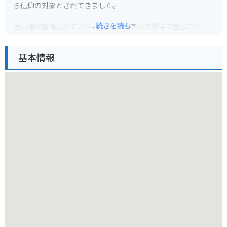
ら信仰の対象とされてきました。
...続きを読む
登山道は整備されており、山頂までは約1時間半で登ることが
できます。山頂からは、琵琶湖や surrounding mountains の
絶景を一望できます。麓には、国宝に指定されている御上神社
基本情報
があり、歴史を感じることができます。
バイクで訪れる場合、麓に駐車場があります。周辺には、琵琶
湖沿いを走る快適な道路があり、ツーリングにも最適です。