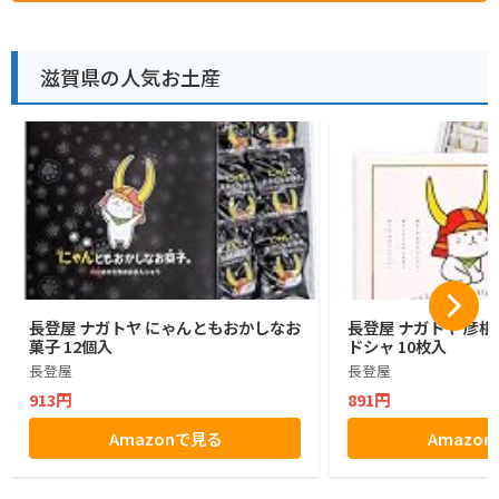
滋賀県の人気お土産
長登屋 ナガトヤ にゃんともおかしなお
長登屋 ナガトヤ 彦
菓子 12個入
ドシャ 10枚入
長登屋
長登屋
913円
891円
Amazonで見る
Amazo