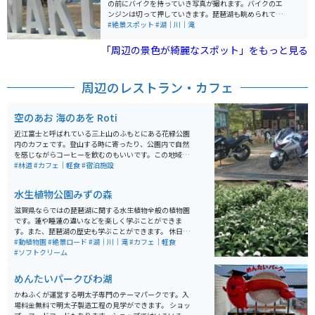
の前にバイクを持っていき写真が撮れます。バイクのエ
ンジンは切って押していきます。琵琶湖も眺められて一
緒に写真も撮れるのでおすすめです。琵琶湖が近いので
#絶景スポット
#湖｜川｜滝
春夏に行くと風がとても気持ち良いです。
「周辺の景色が綺麗なスポット」をもっと見る
周辺のレストラン・カフェ
空のあお 海のあを Roti
近江富士と呼ばれている三上山のふもとにある花緑公園
内のカフェです。登山する時に寄ったり、公園内で自然
を感じながらコーヒーを飲むのもいいです。この地域一
帯に自然があふれてるため、ツーリングには最適です。
#林道
#カフェ｜軽食
#宿泊施設
水生植物公園みずの森
滋賀県ならではの琵琶湖に関する水生植物全般の植物園
です。蓮や睡蓮の違いなどを楽しく学ぶことができま
す。また、琵琶湖の歴史も学ぶことができます。 休日に
は市民による演奏会なども開催されており、恋人の聖地
#動植物園
#絶景ロード
#湖｜川｜滝
#カフェ｜軽食
にも認定されています。ゆるいお散歩デートにも最適な
#ソフトクリーム
場所です。アクセス道路も素敵な景色が楽しめます。
めんたいパークびわ湖
かねふくが運営する明太子専門のテーマパークです。入
場料金無料で明太子製造工程の見学ができます。 ショッ