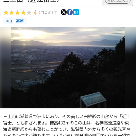
4
（口コミ1件）
#山｜高原
三上山は滋賀県野洲市にあり、その美しい円錐形の山容から「近江
富士」とも称されます。標高432mのこの山は、名神高速道路や東
海道新幹線からも望むことができ、滋賀県内外から多くの観光客や
ハイキング客が訪れます。山頂からは琵琶湖や周囲の山々を一望で