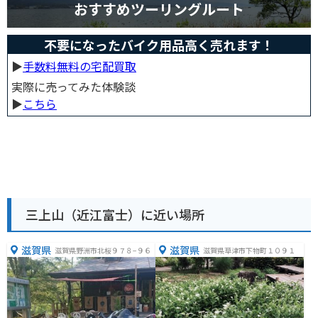
おすすめツーリングルート
不要になったバイク用品高く売れます！
▶︎
手数料無料の宅配買取
実際に売ってみた体験談
▶︎
こちら
三上山（近江富士）に近い場所
滋賀県
滋賀県
滋賀県野洲市北桜９７８−９６
滋賀県草津市下物町１０９１