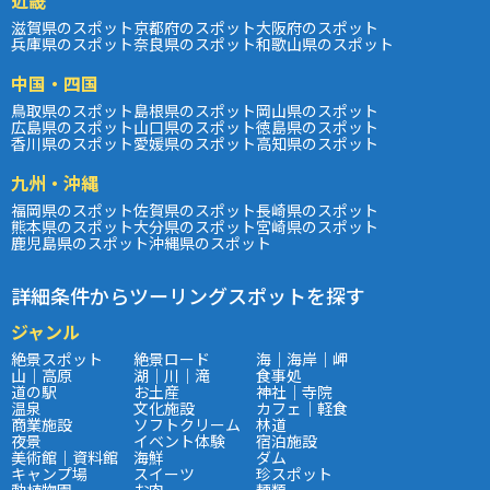
滋賀県のスポット
京都府のスポット
大阪府のスポット
兵庫県のスポット
奈良県のスポット
和歌山県のスポット
中国・四国
鳥取県のスポット
島根県のスポット
岡山県のスポット
広島県のスポット
山口県のスポット
徳島県のスポット
香川県のスポット
愛媛県のスポット
高知県のスポット
九州・沖縄
福岡県のスポット
佐賀県のスポット
長崎県のスポット
熊本県のスポット
大分県のスポット
宮崎県のスポット
鹿児島県のスポット
沖縄県のスポット
詳細条件からツーリングスポットを探す
ジャンル
絶景スポット
絶景ロード
海｜海岸｜岬
山｜高原
湖｜川｜滝
食事処
道の駅
お土産
神社｜寺院
温泉
文化施設
カフェ｜軽食
商業施設
ソフトクリーム
林道
夜景
イベント体験
宿泊施設
美術館｜資料館
海鮮
ダム
キャンプ場
スイーツ
珍スポット
動植物園
お肉
麺類