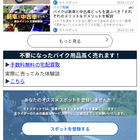
両保険の選び方を解説します。実は、価値の高いバイク
モトスポット
2024-11-27
は修理費用が高額になる場合が多いです。この記事を読
バイク知識
0
めば車両保険の正しい選び方がわかります。
バイクは新車と中古車どっちを選ぶべき？それ
ぞれのメリット＆デメリットを解説
バイクを買おうとすると周りから言われるセリフ「新車
で買わないとどんなトラブルが起こるかわからない
ぞ！」「いやいや、どうせ転ぶんだから中古車で十分
モトスポット
2022-11-18
だ！」…いろんな意見があるから迷いますよね。でも新
車と中古車、どちらにも良い点と悪い点があるんです。
それぞれの特徴について解説します。
もっと見る
不要になったバイク用品高く売れます！
▶︎
手数料無料の宅配買取
実際に売ってみた体験談
▶︎
こちら
あなたのオススメスポットを登録しませんか？
モトスポットでは、皆様からオススメスポットを募集しています！
全ライダーのための最高なサービス作りに、ご協力よろしくお願いいたします。
スポットを登録する