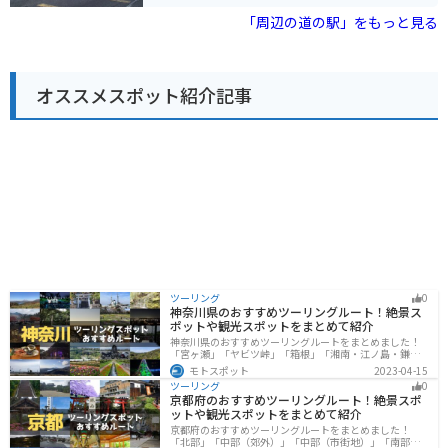
す。とくに近江牛は有名なので、ぜひ味わってみてくだ
です。道の駅でも、旬の果物を購入することができま
さい。レストランでは、近江牛を使った料理や地元の食
「周辺の道の駅」をもっと見る
す。お土産には、地元産の果物を使ったジャムやジュー
材を使った料理が楽しめます。 バイクで訪れる場合、道
スもおすすめです。
の駅には広い駐車場が完備されているので安心です。ま
た、周辺には、琵琶湖や比叡山など、ツーリングに最適
なスポットがたくさんあります。道の駅を拠点に、滋賀
オススメスポット紹介記事
県観光を楽しんでみてはいかがでしょうか。
ツーリング
0
神奈川県のおすすめツーリングルート！絶景ス
ポットや観光スポットをまとめて紹介
神奈川県のおすすめツーリングルートをまとめました！
「宮ヶ瀬」「ヤビツ峠」「箱根」「湘南・江ノ島・鎌
倉」「三浦」「みなとみらい」の6つのルート紹介しま
モトスポット
2023-04-15
す。自然豊かなスポット、歴史ある観光名所、都市部で
ツーリング
0
楽しめるツーリングスポットまで多数あります。バイク
京都府のおすすめツーリングルート！絶景スポ
で神奈川県にツーリングに行く際は参考にしてくださ
ットや観光スポットをまとめて紹介
い。
京都府のおすすめツーリングルートをまとめました！
「北部」「中部（郊外）」「中部（市街地）」「南部」