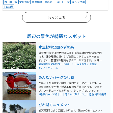
湖｜川｜滝
文化施設
商業施設
美術館
湖｜川｜滝
キャンプ場
｜資料館
もっと見る
周辺の景色が綺麗なスポット
水生植物公園みずの森
滋賀県ならではの琵琶湖に関する水生植物全般の植物園
です。蓮や睡蓮の違いなどを楽しく学ぶことができま
す。また、琵琶湖の歴史も学ぶことができます。 休日に
は市民による演奏会なども開催されており、恋人の聖地
#動植物園
#絶景ロード
#湖｜川｜滝
#カフェ｜軽食
にも認定されています。ゆるいお散歩デートにも最適な
#ソフトクリーム
場所です。アクセス道路も素敵な景色が楽しめます。
めんたいパークびわ湖
かねふくが運営する明太子専門のテーマパークです。入
場料金無料で明太子製造工程の見学ができます。 ショッ
プ、フードコードもあります。ショップではいろいろな
種類の明太子や明太子の加工品を購入することができま
#絶景ロード
#湖｜川｜滝
#お土産
#カフェ｜軽食
#商業施設
す。
びわ湖モニュメント
滋賀県第2なぎさ公園にあります。BIWAKOモニュメント