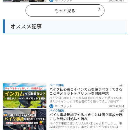
モトスポット
2023-03-15
ツーリングができます。バイクで宮城県にツーリングに
行く際は参考にしてください。
もっと見る
オススメ記事
バイク知識
1
バイク初心者こそインカムを使うべき！できる
ことやメリットデメリットを徹底解説
バイク初心者だしインカムはまだいらないと思っていま
せんか？インカムは初心者にこそ使って欲しい便利で安
全に運転するための機器です。インカムでできることや
モトスポット
2024-03-24
メリットデメリットなどまとめましたので、気になって
バイク知識
0
いる人はぜひ参考にしてください。
バイク事故現場でやるべきことは何？事故を起
こした時の対処法と流れ
バイクで事故に遭いたい人はいませんよね？しかし、事
故は突然やってきます。事故に遭ってから慌てないよう