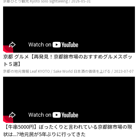
京都ひとり観光 Kyoto solo sightseeing / 2026-05-31
京都 グルメ【再発見！京都錦市場のおすすめグルメスポッ
ト５選】
京都の地元情報 Leaf KYOTO / Sake World 日本酒の価値を上げる / 2023-07-07
【牛串5000円】ぼったくりと言われている京都錦市場の現
状は...?地元民が5年ぶりに行ってきた