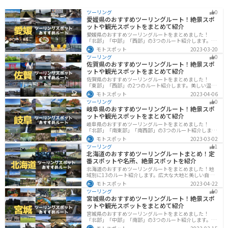
ツーリング
0
愛媛県のおすすめツーリングルート！絶景スポ
ットや観光スポットをまとめて紹介
愛媛県のおすすめツーリングルートをまとめました！
「北部」「中部」「西部」の3つのルート紹介します。山
や海といった自然だけでなく、気軽に渡れる島もあり
モトスポット
2023-03-20
様々な楽しみ方ができます。バイクで愛媛県にツーリン
ツーリング
0
グに行く際は参考にしてください。
佐賀県のおすすめツーリングルート！絶景スポ
ットや観光スポットをまとめて紹介
佐賀県のおすすめツーリングルートをまとめました！
「東部」「西部」の2つのルート紹介します。美しい温泉
地や古墳群、歴史ある城や神社仏閣など、バイクツーリ
モトスポット
2023-04-06
ングに適したスポットが多数存在し、様々な楽しみ方が
ツーリング
0
できます。バイクで佐賀県にツーリングに行く際は参考
岐阜県のおすすめツーリングルート！絶景スポ
にしてください。
ットや観光スポットをまとめて紹介
岐阜県のおすすめツーリングルートをまとめました！
「北部」「南東部」「南西部」の3つのルート紹介しま
す。自然豊かな山が充実しており、山を生かした施設や
モトスポット
2023-03-02
グルメ、絶景スポットなど、自然を満喫するツーリング
ツーリング
1
ができます。バイクで岐阜県にツーリングに行く際は参
北海道のおすすめツーリングルートまとめ！定
考にしてください。
番スポットや名所、絶景スポットを紹介
北海道のおすすめツーリングルートをまとめました！地
域別に13のルート紹介します。広大な大地と美しい自然
が広がり、四季折々の魅力を楽しめる観光スポットが数
モトスポット
2023-04-22
多くあります。バイクで北海道にツーリングに行く際は
ツーリング
0
参考にしてください。
宮城県のおすすめツーリングルート！絶景スポ
ットや観光スポットをまとめて紹介
宮城県のおすすめツーリングルートをまとめました！
「北部」「中部」「南部」の3つのルート紹介します。キ
ツネ村や広大な山や滝、湖などを歴史や自然を満喫する