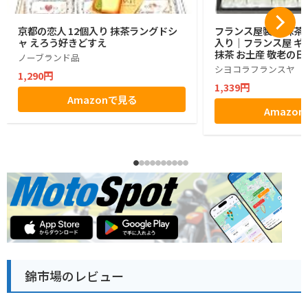
京都の恋人 12個入り 抹茶ラングドシ
フランス屋製菓 抹茶コ
ャ えろう好きどすえ
入り｜フランス屋 ギフ
抹茶 お土産 敬老の日
ノーブランド品
シヨコラフランスヤ
1,290円
1,339円
Amazonで見る
Amazo
錦市場のレビュー