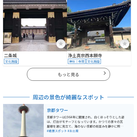
二条城
浄土真宗西本願寺
文化施設
神社｜寺院
文化施設
もっと見る
周辺の景色が綺麗なスポット
京都タワー
京都タワーは1964年に開業され、白くほっそりとした姿
は、灯台がモチーフとなっています。かつての家々の瓦
屋根を波に見立て、海のない京都の街並みを静かに照ら
し続けています。 京都市街で一番高く、地上100メート
#絶景スポット
#お土産
ルの展望室からは 京都三山に囲まれた古都京都の市街地