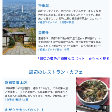
が360度見渡せます。季節や時間によって様変わりする
将軍塚
京都の絶景を楽しむことができます。
山を登っていくと、高台になっているので、キレイな景
色が楽しめます。京都では有名なスポットですが、車が
無いと行きにくい場所(二輪は終日通行禁止）なので、そ
んなに混雑することもなく、ゆっくり楽しむことが出来
#絶景スポット
#山｜高原
#夜景
ます。小さなお茶屋さんや、自動販売機などもあり、広
い駐車場もあります。
霊鑑寺
霊鑑寺は、承応3年に後水尾天皇の皇女・多利宮によっ
て創建された尼門跡寺院であり、歴代皇女が住職を務め
たことから「椿の寺」や「谷の御所」とも呼ばれます。
本堂には徳川家斉が寄進した如意輪観音像が安置されて
#絶景スポット
#神社｜寺院
おり、庭園には100種以上の椿が植えられています。日
光椿（京都市天然記念物）や白牡丹椿などが咲き誇りま
「周辺の景色が綺麗なスポット」をもっと見る
す。 また、愛らしい御所人形や絵カルタなど皇室ゆかり
のものも多く保存されています。臨済宗南禅寺派の門跡
寺院であり、格調高い池泉観賞式庭園には春にツツジや
周辺のレストラン・カフェ
椿、秋には紅葉が楽しめます。通常非公開ですが、春と
秋に特別公開されます。少し足元の悪い石段を上り下り
する必要があるので、足の悪い方はご注意ください。
新福菜館 本店
JR京都駅から徒歩圏内、通称「たかばし」にある第一旭
と並京都ラーメンの老舗が、新福菜館です。店内は20人
ほどが入れば満席になりますので、昼時、夕食時には行
列待ちは覚悟しなければなりません。ここのラーメンは
#食事処
#麺類
#お酒
スープが醤油ベースのブラックです。味には独特のコク
があり、クセになること間違いないなしです。柔らかめ
キザクラカッパカントリー
の味の染みたチャーシューも美味しいです。