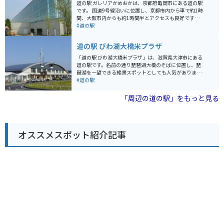
周辺には、琵琶湖博物館や水生植物公園みずの森など、
道の駅 ガレリアかめおかは、京都府亀岡市にある道の駅
観光スポットも充実しています。特に、琵琶湖博物館
です。 国道9号線沿いに位置し、京都市内から車で約1時
は、琵琶湖の生態系や歴史について学べる博物館として
間、大阪市内からも約1時間半とアクセスも良好です。
人気です。
地元亀岡の新鮮な野菜や特産品を販売する農産物直売
#道の駅
所、地元食材を使った料理が楽しめるレストラン、お土
産コーナーなどがあります。 特に、丹波栗や松茸など、
道の駅 びわ湖大橋米プラザ
季節の食材を使った料理やスイーツはおすすめです。 ツ
ーリングの休憩場所としても人気があり、バイクスタン
「道の駅 びわ湖大橋米プラザ」は、滋賀県大津市にある
ドも設置されています。 周辺には、湯の花温泉やるり渓
道の駅です。名前の通り琵琶湖大橋のそばに位置し、琵
など、観光スポットも点在しています。 【おすすめポイ
琶湖を一望できる絶景スポットとしても人気がありま
ント】 * 亀岡市内や近隣地域の特産品が購入できる * 新
す。 施設内には、地元の新鮮な農産物を販売する直売所
#道の駅
鮮な地元野菜が購入できる * バイクスタンドがあるの
や、近江牛など滋賀の特産品を販売するお土産コーナ
で、ツーリングの休憩に最適 * レストランでは地元食材
ー、琵琶湖を眺めながら食事を楽しめるレストランがあ
「周辺の道の駅」をもっと見る
を使った料理が楽しめる 【周辺情報】 * 湯の花温泉 * る
ります。 レストランでは、近江牛を使ったメニューや、
り渓 【その他】 * 住所：京都府亀岡市曽我部町北条大谷
琵琶湖でとれた魚の料理などが人気です。 バイクで訪れ
1-1 * 電話番号：0771-22-0690 * 駐車場：大型車12台、
る場合、道の駅には広い駐車場が完備されているので安
普通車70台 * 休館日：年中無休
心です。琵琶湖大橋を渡って、湖周道路をツーリングす
オススメスポット紹介記事
るのもおすすめです。 周辺には、国の名勝に指定されて
いる「旧竹林院庭園」や、豊かな自然を楽しめる「なぎ
さ公園」など、観光スポットも充実しています。