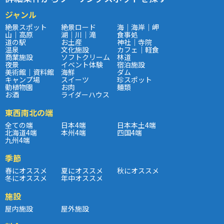
ジャンル
絶景スポット
絶景ロード
海｜海岸｜岬
山｜高原
湖｜川｜滝
食事処
道の駅
お土産
神社｜寺院
温泉
文化施設
カフェ｜軽食
商業施設
ソフトクリーム
林道
夜景
イベント体験
宿泊施設
美術館｜資料館
海鮮
ダム
キャンプ場
スイーツ
珍スポット
動植物園
お肉
麺類
お酒
ライダーハウス
東西南北の端
全ての端
日本4端
日本本土4端
北海道4端
本州4端
四国4端
九州4端
季節
春にオススメ
夏にオススメ
秋にオススメ
冬にオススメ
年中オススメ
施設
屋内施設
屋外施設