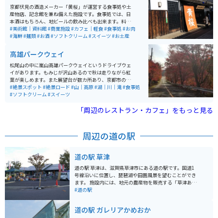
京都伏見の酒造メーカー「黄桜」が運営する食事処や土
産物店、記念館を兼ね備えた施設です。食事処では、日
本酒はもちろん、地ビールの飲み比べも出来ます。料理
もとっても美味しくて、特にかす汁は絶品です。飲んで
#美術館｜資料館
#商業施設
#カフェ｜軽食
#食事処
#お肉
食べて、お土産も買える、伏見の酒蔵観光の際は、是非
#海鮮
#麺類
#お酒
#ソフトクリーム
#スイーツ
#お土産
立ち寄ってみてください。
高雄パークウェイ
松尾山の中に嵐山高雄パークウェイというドライブウェ
イがあります。もみじが沢山あるので秋は走りながら紅
葉が楽しめます。また展望台が数カ所あり、京都市の街
並みや保津峡の川下り、トロッコ列車の走行が見れま
#絶景スポット
#絶景ロード
#山｜高原
#湖｜川｜滝
#食事処
す。 周辺にはBBQ場やフィッシングエリア、ドッグラ
#ソフトクリーム
#スイーツ
ン、遊園地など複数人で楽しめる施設が数多くあり、一
日中楽しめるスポットです。自然あふれる場所でもある
「周辺のレストラン・カフェ」をもっと見る
ので、春には桜、秋には紅葉が見られ、四季折々の緑と
花を楽しむことができます。釣り好きな方はBBQ横に隣
接する管理釣り場でトラウトを釣る事が出来ます。
周辺の道の駅
道の駅 草津
道の駅 草津は、滋賀県草津市にある道の駅です。国道1
号線沿いに位置し、琵琶湖や田園風景を望むことができ
ます。 施設内には、地元の農産物を販売する「草津あぐ
りーん」や、近江牛や琵琶湖の幸など地元グルメが堪能
#道の駅
できる飲食店があります。 バイク置き場は、施設の入口
付近にあり、広々として停めやすいです。道の駅 草津
道の駅 ガレリアかめおか
は、琵琶湖周辺のツーリングの拠点としても最適です。