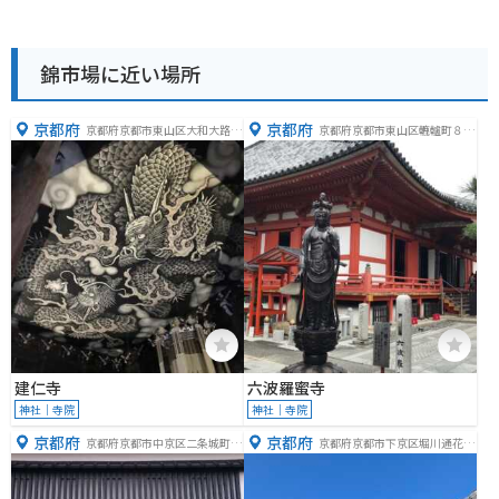
錦市場に近い場所
京都府
京都府
京都府京都市東山区大和大路通
京都府京都市東山区轆轤町８１
四条下る小松町５８４番地
−１
建仁寺
六波羅蜜寺
神社｜寺院
神社｜寺院
京都府
京都府
京都府京都市中京区二条城町５
京都府京都市下京区堀川通花屋
４１
町下る本願寺門前町