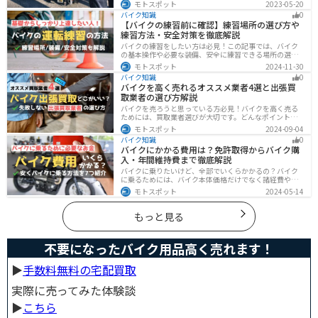
に対処法を知っておきましょう。自分が加害者になった
モトスポット
2023-05-20
時、被害者になった時、それぞれどんな対応をすれば良
バイク知識
0
いのかまとめました。
【バイクの練習前に確認】練習場所の選び方や
練習方法・安全対策を徹底解説
バイクの練習をしたい方は必見！この記事では、バイク
の基本操作や必要な装備、安全に練習できる場所の選び
方や練習方法を解説しています。実は、バイクの点検や
モトスポット
2024-11-30
整備、基本的な練習をバランスよく行うことが大切で
バイク知識
0
す。この記事を読めば、安全で快適にバイク練習を行う
バイクを高く売れるオススメ業者4選と出張買
方法がわかります。
取業者の選び方解説
バイクを売ろうと思っている方必見！バイクを高く売る
ためには、買取業者選びが大切です。どんなポイントで
業者を選べばいいのか見るべきポイントを7つまとめまし
モトスポット
2024-09-04
た。また、買取実績が豊富なオススメの買取業者を4つを
バイク知識
0
厳選・解説します。
バイクにかかる費用は？免許取得からバイク購
入・年間維持費まで徹底解説
バイクに乗りたいけど、全部でいくらかかるの？バイク
に乗るためには、バイク本体価格だけでなく諸経費や税
金、免許取得費用、ライディングギア、メンテナンス
モトスポット
2024-05-14
代、駐車場代などの年間維持費もかかります。この記事
ではバイクに乗るための全ての費用をまとめました。ま
た、できるだけ安く抑えるコツも紹介するので参考にし
もっと見る
て下さい。
不要になったバイク用品高く売れます！
▶︎
手数料無料の宅配買取
実際に売ってみた体験談
▶︎
こちら