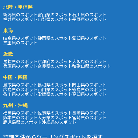
北陸・甲信越
新潟県のスポット
富山県のスポット
石川県のスポット
福井県のスポット
山梨県のスポット
長野県のスポット
東海
岐阜県のスポット
静岡県のスポット
愛知県のスポット
三重県のスポット
近畿
滋賀県のスポット
京都府のスポット
大阪府のスポット
兵庫県のスポット
奈良県のスポット
和歌山県のスポット
中国・四国
鳥取県のスポット
島根県のスポット
岡山県のスポット
広島県のスポット
山口県のスポット
徳島県のスポット
香川県のスポット
愛媛県のスポット
高知県のスポット
九州・沖縄
福岡県のスポット
佐賀県のスポット
長崎県のスポット
熊本県のスポット
大分県のスポット
宮崎県のスポット
鹿児島県のスポット
沖縄県のスポット
詳細条件からツーリングスポットを探す