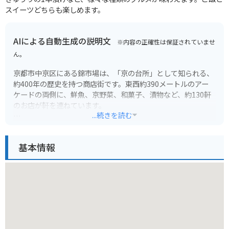
スイーツどちらも楽しめます。
AIによる自動生成の説明文
※内容の正確性は保証されていませ
ん。
京都市中京区にある錦市場は、「京の台所」として知られる、
約400年の歴史を持つ商店街です。東西約390メートルのアー
ケードの両側に、鮮魚、京野菜、和菓子、漬物など、約130軒
のお店が軒を連ねています。
...続きを読む
食べ歩きを楽しめるお店も多く、観光客にも地元の人にも人気
のスポットです。新鮮な海の幸をその場で味わえる寿司屋や、
基本情報
旬の京野菜を使った天ぷら屋、食べ歩きにぴったりの串焼き屋
など、さまざまなグルメが楽しめます。
バイクでの来訪はおすすめしません。周辺道路は非常に混雑し
ており、駐輪場を見つけるのも難しいでしょう。公共交通機関
を利用するか、周辺に駐車場も多いので、車を利用するのが良
いでしょう。