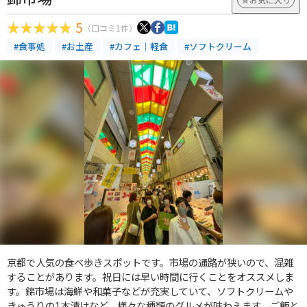
5
（口コミ1件）
#食事処
#お土産
#カフェ｜軽食
#ソフトクリーム
京都で人気の食べ歩きスポットです。市場の通路が狭いので、混雑
することがあります。祝日には早い時間に行くことをオススメしま
す。錦市場は海鮮や和菓子などが充実していて、ソフトクリームや
きゅうりの1本漬けなど、様々な種類のグルメが味わえます。ご飯と