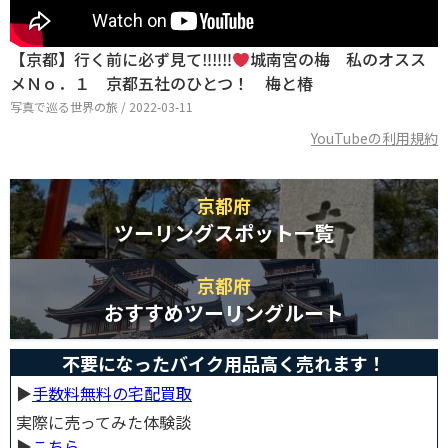
【京都】行く前に必ず見て‼︎‼︎‼︎
城南宮の梅 私のオスス
メＮｏ．１ 京都五社のひとつ！ 梅と椿
写真で巡る世界の旅 / 2022-03-11
YouTubeの利用規約
京都府
ツーリングスポット一覧
京都府
おすすめツーリングルート
不要になったバイク用品高く売れます！
▶︎
手数料無料の宅配買取
実際に売ってみた体験談
▶︎
こちら