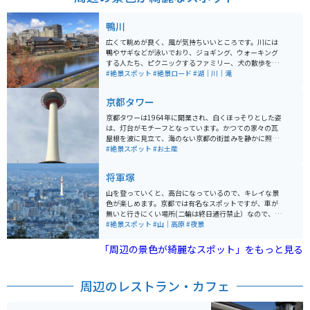
鴨川
広くて眺めが良く、風が気持ちいいところです。川には
鴨やサギなどが泳いでおり、ジョギング、ウォーキング
する人たち、ピクニックするファミリー、犬の散歩を楽
しむ人など、いろんな方々が行き交います。春は桜が楽
#絶景スポット
#絶景ロード
#湖｜川｜滝
しめ、秋は遠くの山々が綺麗に見えます。
京都タワー
京都タワーは1964年に開業され、白くほっそりとした姿
は、灯台がモチーフとなっています。かつての家々の瓦
屋根を波に見立て、海のない京都の街並みを静かに照ら
し続けています。 京都市街で一番高く、地上100メート
#絶景スポット
#お土産
ルの展望室からは 京都三山に囲まれた古都京都の市街地
が360度見渡せます。季節や時間によって様変わりする
将軍塚
京都の絶景を楽しむことができます。
山を登っていくと、高台になっているので、キレイな景
色が楽しめます。京都では有名なスポットですが、車が
無いと行きにくい場所(二輪は終日通行禁止）なので、そ
んなに混雑することもなく、ゆっくり楽しむことが出来
#絶景スポット
#山｜高原
#夜景
ます。小さなお茶屋さんや、自動販売機などもあり、広
い駐車場もあります。
「周辺の景色が綺麗なスポット」をもっと見る
周辺のレストラン・カフェ