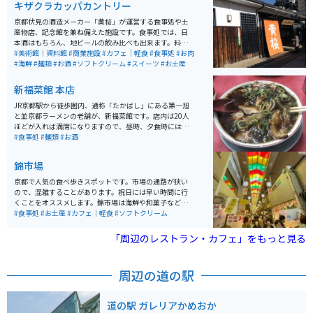
キザクラカッパカントリー
京都伏見の酒造メーカー「黄桜」が運営する食事処や土
産物店、記念館を兼ね備えた施設です。食事処では、日
本酒はもちろん、地ビールの飲み比べも出来ます。料理
もとっても美味しくて、特にかす汁は絶品です。飲んで
#美術館｜資料館
#商業施設
#カフェ｜軽食
#食事処
#お肉
食べて、お土産も買える、伏見の酒蔵観光の際は、是非
#海鮮
#麺類
#お酒
#ソフトクリーム
#スイーツ
#お土産
立ち寄ってみてください。
新福菜館 本店
JR京都駅から徒歩圏内、通称「たかばし」にある第一旭
と並京都ラーメンの老舗が、新福菜館です。店内は20人
ほどが入れば満席になりますので、昼時、夕食時には行
列待ちは覚悟しなければなりません。ここのラーメンは
#食事処
#麺類
#お酒
スープが醤油ベースのブラックです。味には独特のコク
があり、クセになること間違いないなしです。柔らかめ
錦市場
の味の染みたチャーシューも美味しいです。
京都で人気の食べ歩きスポットです。市場の通路が狭い
ので、混雑することがあります。祝日には早い時間に行
くことをオススメします。錦市場は海鮮や和菓子などが
充実していて、ソフトクリームやきゅうりの1本漬けな
#食事処
#お土産
#カフェ｜軽食
#ソフトクリーム
ど、様々な種類のグルメが味わえます。ご飯とスイーツ
どちらも楽しめます。
「周辺のレストラン・カフェ」をもっと見る
周辺の道の駅
道の駅 ガレリアかめおか