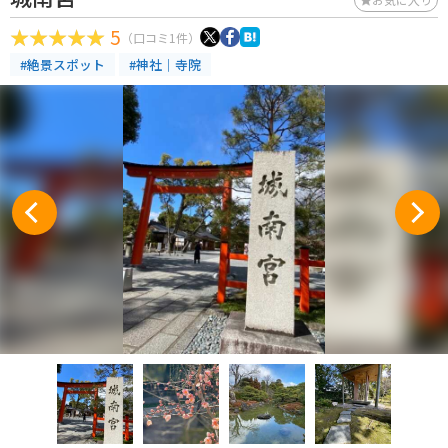
5
（口コミ1件）
#絶景スポット
#神社｜寺院