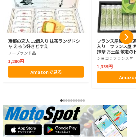
京都の恋人 12個入り 抹茶ラングドシ
フランス屋製菓 抹茶コ
ャ えろう好きどすえ
入り｜フランス屋 ギフ
抹茶 お土産 敬老の日
ノーブランド品
シヨコラフランスヤ
1,290円
1,339円
Amazonで見る
Amazo