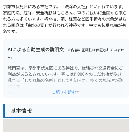
京都市伏見区にある神社です。「法除の大社」といわれています。
家庭円満、厄除、安全祈願はもちろん、車のお祓いに全国から来ら
れる方も多くいます。椿や桜、藤、紅葉など四季折々の景色が見ら
れる園庭は「曲水の宴」が行われる神苑です。中でも枝垂れ梅が有
名です。
AIによる自動生成の説明文
※内容の正確性は保証されていませ
ん。
城南宮は、京都市伏見区にある神社で、縁結びや交通安全にご
利益があるとされています。春には約300本のしだれ梅が咲き
乱れる「しだれ梅の名所」としても知られ、多くの観光客が訪
れます。
...続きを読む
境内には、本殿や神楽殿などの歴史的な建造物に加え、美しい
庭園が広がっています。特に、源氏物語に登場する「六条院の
基本情報
庭」を模した「平安の庭」は、四季折々の景色を楽しむことが
でき、訪れる人々を魅了します。
バイクでお越しの方は、境内にある無料駐車場をご利用いただ