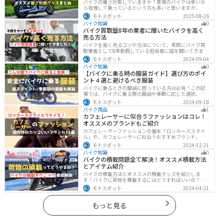
バイクの暑さ対策していますか？夏場のバイクは辛いか
ら我慢して乗っているという方も多いと思いますが、し
っかりと暑さ対策をすれば夏場でも快適にバイクに乗る
モトスポット
2025-08-26
ことができます！この記事では、夏場のバイク暑さ対策
バイク知識
0
の基本と暑さ対策グッズを紹介します！
バイク買取歴8年の業者に聞いたバイクを高く
売る方法
バイクを高く売るコツや方法について、実際にバイク買
取業者として8年勤務している担当者に話を聞いてきまし
た！高く買い取ってもらえるバイクの特徴や業者がどの
モトスポット
2024-09-04
くらい利益を上乗せしているかなど、バイクを売ろうと
バイク知識
0
している人は必見の内容になっています。
【バイクに乗る時の服装ガイド】選び方のポイ
ント４選と避けるべき服装
バイクに乗るときの服装に困っている方は必見！この記
事では、バイクに乗る際の服装や季節に応じた選択、避
けるべき服装について解説しています。実は、安全性だ
モトスポット
2024-09-18
けでなく、快適性も重要視することが大切です。この記
バイク用品
1
事を読めば、最適なバイクウェアを選ぶヒントが得られ
カフェレーサーに似合うファッションはコレ！
ます。
オススメのブランドもご紹介
カフェレーサーファッションの基本「ロッカーズスタイ
ル」や、カフェレーサーに似合うおすすめブランド、定
番アイテムを詳しく紹介。個性を引き立てるコーデのコ
モトスポット
2024-12-21
ツや季節に合ったアイテム選び、愛車とのマッチング方
バイク知識
0
法も解説します。
バイクの積載問題全て解決！オススメ積載方法
とアイテム紹介
バイクの積載方法とオススメの積載グッズを紹介しま
す！バイクに荷物を積載するにはどうすればいいの？と
いう疑問はこれで解決！通勤や日帰りツーリング、キャ
モトスポット
2024-04-21
ンプツーリングなど用途別にオススメの積載方法を解説
します！オススメの積載アイテムも紹介するので、バイ
クの積載に悩んでいる方は参考にしてください。
もっと見る