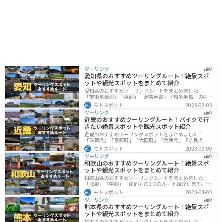
ツーリング
0
愛知県のおすすめツーリングルート！絶景スポ
ットや観光スポットをまとめて紹介
愛知県のおすすめツーリングルートをまとめました！
「市街地周辺」「東部」「渥美半島」「知多半島」の4つ
のルート紹介します。名古屋周辺の栄えたスポットから
モトスポット
2023-03-03
山、海、美術館なども多数あり、自然・歴史・文化を満
ツーリング
0
喫するツーリングができます。バイクで愛知県にツーリ
近畿のおすすめツーリングルート！バイクで行
ングに行く際は参考にしてください。
きたい絶景スポットや観光スポット紹介
近畿のおすすめツーリングスポットをまとめました！
「滋賀県」「京都府」「大阪府」「兵庫県」「奈良県」
「和歌山」の各県の観光地紹介します。自然豊かな山々
モトスポット
2023-09-09
や湖、温泉地が点在し、四季折々の景色を楽しめるスポ
ツーリング
0
ットが多数あります。バイクで近畿にツーリングに行く
和歌山のおすすめツーリングルート！絶景スポ
際は参考にしてください。
ットや観光スポットをまとめて紹介
和歌山県のおすすめツーリングルートをまとめました！
「北部」「中部」「南部」の3つのルート紹介します。海
と山に囲まれた自然豊かなエリアが広がり、様々な楽し
モトスポット
2023-04-03
み方ができます。バイクで和歌山県にツーリングに行く
ツーリング
0
際は参考にしてください。
熊本県のおすすめツーリングルート！絶景スポ
ットや観光スポットをまとめて紹介
熊本県のおすすめツーリングルートをまとめました！