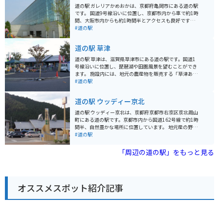
道の駅 ガレリアかめおかは、京都府亀岡市にある道の駅
です。 国道9号線沿いに位置し、京都市内から車で約1時
間、大阪市内からも約1時間半とアクセスも良好です。
地元亀岡の新鮮な野菜や特産品を販売する農産物直売
#道の駅
所、地元食材を使った料理が楽しめるレストラン、お土
産コーナーなどがあります。 特に、丹波栗や松茸など、
道の駅 草津
季節の食材を使った料理やスイーツはおすすめです。 ツ
ーリングの休憩場所としても人気があり、バイクスタン
道の駅 草津は、滋賀県草津市にある道の駅です。国道1
ドも設置されています。 周辺には、湯の花温泉やるり渓
号線沿いに位置し、琵琶湖や田園風景を望むことができ
など、観光スポットも点在しています。 【おすすめポイ
ます。 施設内には、地元の農産物を販売する「草津あぐ
ント】 * 亀岡市内や近隣地域の特産品が購入できる * 新
りーん」や、近江牛や琵琶湖の幸など地元グルメが堪能
#道の駅
鮮な地元野菜が購入できる * バイクスタンドがあるの
できる飲食店があります。 バイク置き場は、施設の入口
で、ツーリングの休憩に最適 * レストランでは地元食材
付近にあり、広々として停めやすいです。道の駅 草津
道の駅 ウッディー京北
を使った料理が楽しめる 【周辺情報】 * 湯の花温泉 * る
は、琵琶湖周辺のツーリングの拠点としても最適です。
り渓 【その他】 * 住所：京都府亀岡市曽我部町北条大谷
周辺には、琵琶湖博物館や水生植物公園みずの森など、
道の駅 ウッディー京北は、京都府京都市右京区京北周山
1-1 * 電話番号：0771-22-0690 * 駐車場：大型車12台、
観光スポットも充実しています。特に、琵琶湖博物館
町にある道の駅です。京都市内から国道162号線で約1時
普通車70台 * 休館日：年中無休
は、琵琶湖の生態系や歴史について学べる博物館として
間半、自然豊かな場所に位置しています。 地元産の野菜
人気です。
や木材を使った特産品が販売されているほか、レストラ
#道の駅
ンでは地元食材を使った料理を楽しむことができます。
バイクで訪れる場合、道の駅には広い駐車場が完備され
「周辺の道の駅」をもっと見る
ているので安心です。また、周辺には、四季折々の自然
を楽しめる周山街道や、美山町など、ツーリングに最適
なスポットがたくさんあります。 ウッディー京北は、自
然と触れ合い、地元の美味しいものを楽しめる道の駅で
オススメスポット紹介記事
す。京都観光の際は、ぜひ一度訪れてみてはいかがでし
ょうか。