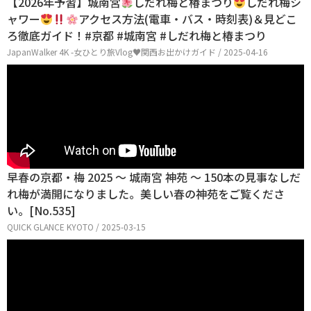
【2026年予習】城南宮
しだれ梅と椿まつり
しだれ梅シ
ャワー
アクセス方法(電車・バス・時刻表)＆見どこ
ろ徹底ガイド！#京都 #城南宮 #しだれ梅と椿まつり
JapanWalker 4K -女ひとり旅Vlog♥関西お出かけガイド / 2025-04-16
早春の京都・梅 2025 〜 城南宮 神苑 〜 150本の見事なしだ
れ梅が満開になりました。美しい春の神苑をご覧くださ
い。[No.535]
QUICK GLANCE KYOTO / 2025-03-15