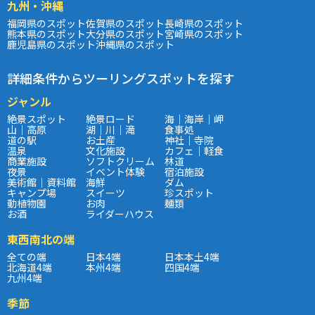
九州・沖縄
福岡県のスポット
佐賀県のスポット
長崎県のスポット
熊本県のスポット
大分県のスポット
宮崎県のスポット
鹿児島県のスポット
沖縄県のスポット
詳細条件からツーリングスポットを探す
ジャンル
絶景スポット
絶景ロード
海｜海岸｜岬
山｜高原
湖｜川｜滝
食事処
道の駅
お土産
神社｜寺院
温泉
文化施設
カフェ｜軽食
商業施設
ソフトクリーム
林道
夜景
イベント体験
宿泊施設
美術館｜資料館
海鮮
ダム
キャンプ場
スイーツ
珍スポット
動植物園
お肉
麺類
お酒
ライダーハウス
東西南北の端
全ての端
日本4端
日本本土4端
北海道4端
本州4端
四国4端
九州4端
季節