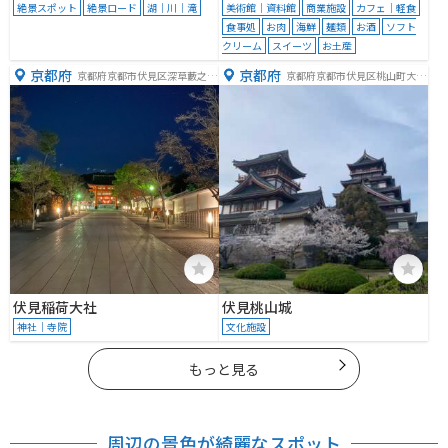
絶景スポット
絶景ロード
湖｜川｜滝
美術館｜資料館
商業施設
カフェ｜軽食
食事処
お肉
海鮮
麺類
お酒
ソフト
クリーム
スイーツ
お土産
京都府
京都府
京都府京都市伏見区深草藪之内
京都府京都市伏見区桃山町大蔵
町６８
４５
伏見稲荷大社
伏見桃山城
神社｜寺院
文化施設
もっと見る
周辺の景色が綺麗なスポット