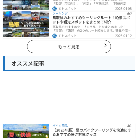
「西部（市街地）」「南部」「阿蘇北部」「阿蘇南部」
の4つのルート紹介します。阿蘇山や天草諸島をはじめと
モトスポット
2023-04-08
した豊かな自然や、熊本城や水前寺成趣園など歴史ある
ツーリング
0
観光スポットが多数あり、様々な楽しみ方ができます。
鳥取県のおすすめツーリングルート！絶景スポ
バイクで熊本県にツーリングに行く際は参考にしてくだ
ットや観光スポットをまとめて紹介
さい。
鳥取県のおすすめツーリングルートをまとめました！
「東部」「西部」の2つのルート紹介します。砂丘や温泉
地、歴史ある城跡など魅力溢れるスポットが多数あるの
モトスポット
2023-04-12
で楽しめます。バイクで鳥取県にツーリングに行く際は
参考にしてください。
もっと見る
オススメ記事
バイク用品
1
【2026年版】夏のバイクツーリングを快適にす
るおすすめ暑さ対策グッズ