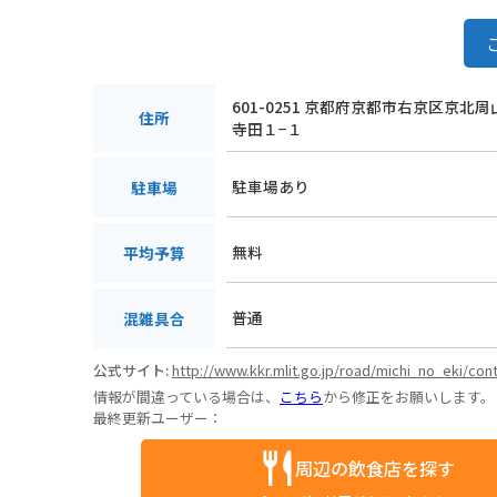
601-0251 京都府京都市右京区京北
住所
寺田１−１
駐車場あり
駐車場
無料
平均予算
普通
混雑具合
公式サイト:
http://www.kkr.mlit.go.jp/road/michi_no_eki/co
情報が間違っている場合は、
こちら
から修正をお願いします。
最終更新ユーザー：
周辺の飲食店を探す