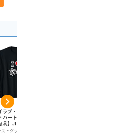
イラブ・京都（I L
京都銘菓 生八つ
祇園辻利 
ve ハート）【47都
橋 夕子 ニッキ、
21本入 抹茶
県】JIMO-T ジ
抹茶詰め合わせ 10
都 お土産 
ティ 地元 お土産
個入 ボックス
フト 手土産
ラストグッズ工房
夕子
祇園辻利
行 プレゼント Tシ
祝い お返し