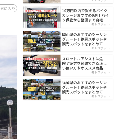
イルド
お気に入り
10万円以内で買えるバイク
ガレージおすすめ9選！バイ
ク保管から整備まで自宅で
楽々
モトスポット
岡山県のおすすめツーリン
グルート！絶景スポットや
観光スポットをまとめて紹
介
モトスポット
スロットルアシストは危
険？疲労を軽減できる正し
い使い方やオススメ商品を
紹介
モトスポット
福岡県のおすすめツーリン
グルート！絶景スポットや
観光スポットをまとめて紹
介
モトスポット