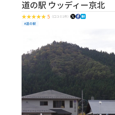
道の駅 ウッディー京北
5
（口コミ1件）
#道の駅