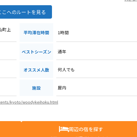
ここへのルートを見る
周山町上
平均滞在時間
1時間
通年
ベストシーズン
何人でも
オススメ人数
屋内
施設
ntents/kyoto/woodykeihoku.html
周辺の宿を探す