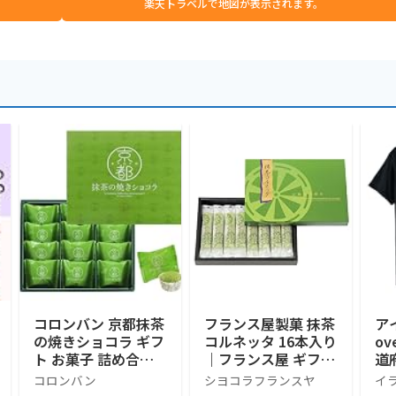
楽天トラベルで地図が表示されます。
コロンバン 京都抹茶
フランス屋製菓 抹茶
ア
の焼きショコラ ギフ
コルネッタ 16本入り
o
ト お菓子 詰め合わ
｜フランス屋 ギフト
道府
せ 個包装 プレゼン
お土産 京都 抹茶 お
モ
コロンバン
シヨコラフランスヤ
イ
ト 土産 抹茶 焼きシ
土産 敬老の日
旅