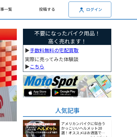
記事一覧
投稿する
ログイン
不要になったバイク用品！
高く売れます！
▶︎
手数料無料の宅配買取
実際に売ってみた体験談
▶︎
こちら
人気記事
アメリカンバイクに似合う
かっこいいヘルメット20
選！オススメはお洒落でワ
モトスポット