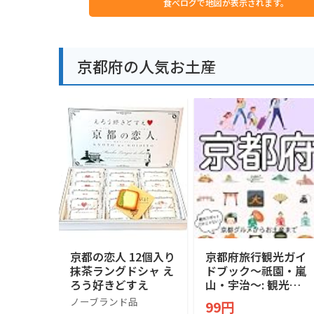
食べログで地図が表示されます。
京都府の人気お土産
京都の恋人 12個入り
京都府旅行観光ガイ
抹茶ラングドシャ え
ドブック〜祇園・嵐
ろう好きどすえ
山・宇治〜: 観光ス
ポットだけじゃな
ノーブランド品
99円
い！京都グルメから